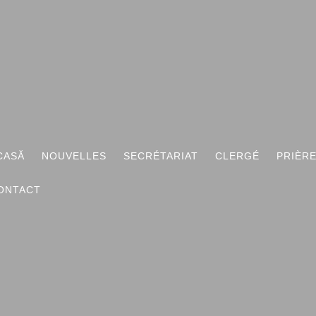
I
CASĂ
NOUVELLES
SECRÉTARIAT
CLERGÉ
PRIÈR
ONTACT