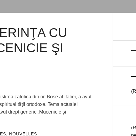
ERINŢA CU
ENICIE ŞI
Y
DMIN
(R
rea catolică din or. Bose al Italiei, a avut
iritualităţii ortodoxe. Tema actualei
avut drept generic „Mucenicie şi
(R
ES
,
NOUVELLES
pe