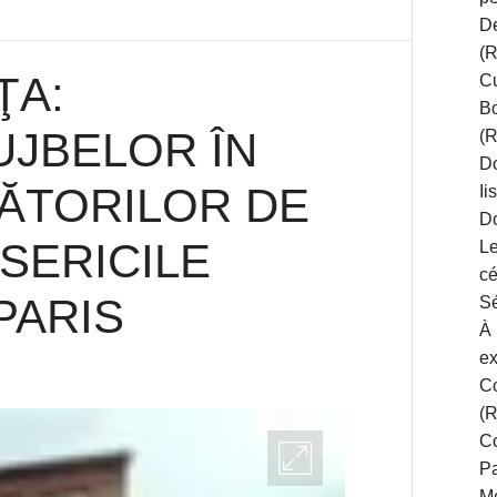
D
(R
ŢA:
Cu
Bo
JBELOR ÎN
(R
Do
ĂTORILOR DE
Ii
D
ISERICILE
Le
cé
PARIS
Sé
À 
ex
6
BY
Co
ADMIN
(
Co
Pa
M