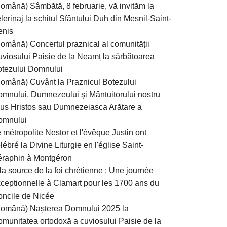
omână) Sâmbătă, 8 februarie, vă invităm la
lerinaj la schitul Sfântului Duh din Mesnil-Saint-
enis
omână) Concertul praznical al comunității
viosului Paisie de la Neamț la sărbătoarea
tezului Domnului
omână) Cuvânt la Praznicul Botezului
mnului, Dumnezeului şi Mântuitorului nostru
sus Hristos sau Dumnezeiasca Arătare a
omnului
 métropolite Nestor et l'évêque Justin ont
lébré la Divine Liturgie en l'église Saint-
raphin à Montgéron
la source de la foi chrétienne : Une journée
ceptionnelle à Clamart pour les 1700 ans du
ncile de Nicée
Română) Nașterea Domnului 2025 la
munitatea ortodoxă a cuviosului Paisie de la