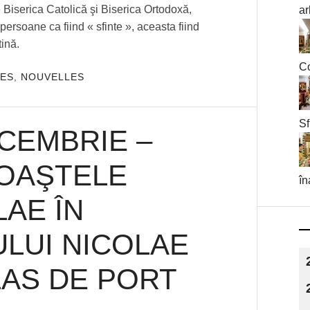
Biserica Catolică şi Biserica Ortodoxă,
ar
persoane ca fiind « sfinte », aceasta fiind
ină.
Co
ES
,
NOUVELLES
Sf
CEMBRIE –
MOAŞTELE
în
LAE ÎN
ULUI NICOLAE
LAS DE PORT