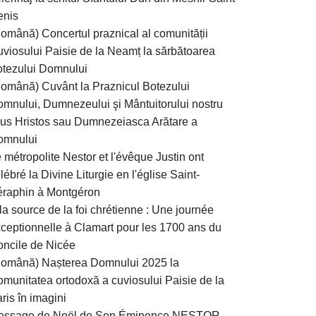
enis
omână) Concertul praznical al comunității
viosului Paisie de la Neamț la sărbătoarea
tezului Domnului
omână) Cuvânt la Praznicul Botezului
mnului, Dumnezeului şi Mântuitorului nostru
sus Hristos sau Dumnezeiasca Arătare a
omnului
 métropolite Nestor et l'évêque Justin ont
lébré la Divine Liturgie en l'église Saint-
raphin à Montgéron
la source de la foi chrétienne : Une journée
ceptionnelle à Clamart pour les 1700 ans du
ncile de Nicée
Română) Nașterea Domnului 2025 la
munitatea ortodoxă a cuviosului Paisie de la
ris în imagini
essage de Noël de Son Éminence NESTOR,