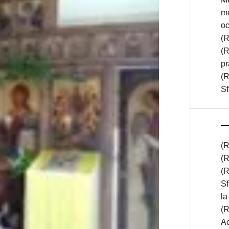
mé
oc
(R
(R
pr
(R
Sf
(R
(R
(R
Sf
la
(R
Ac