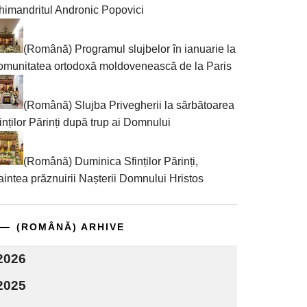
himandritul Andronic Popovici
(Română) Programul slujbelor în ianuarie la
munitatea ortodoxă moldovenească de la Paris
(Română) Slujba Privegherii la sărbătoarea
inților Părinți după trup ai Domnului
(Română) Duminica Sfinților Părinți,
aintea prăznuirii Nașterii Domnului Hristos
(ROMÂNĂ) ARHIVE
2026
2025