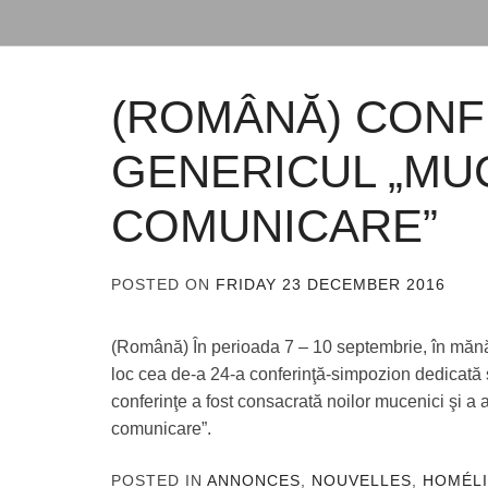
(ROMÂNĂ) CONF
GENERICUL „MUC
COMUNICARE”
POSTED ON
FRIDAY 23 DECEMBER 2016
B
A
(Română) În perioada 7 – 10 septembrie, în mănăsti
loc cea de-a 24-a conferinţă-simpozion dedicată sp
conferinţe a fost consacrată noilor mucenici şi a 
comunicare”.
POSTED IN
ANNONCES
,
NOUVELLES
,
HOMÉLI