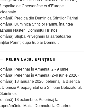
tropolite de Chersonèse et d’Europe
cidentale
omână) Predica din Duminica Sfinților Părinți
omână) Duminica Sfinților Părinți, înaintea
ăznuirii Nașterii Domnului Hristos
omână) Slujba Privegherii la sărbătoarea
inților Părinți după trup ai Domnului
PELERINAJE, SFINȚENII
omână) Pelerinaj în Armenia: 2 - 9 iunie
omână) Pelerinaj în Armenia (2–9 iunie 2026)
omână) 18 ianuarie 2026: pelerinaj la Biserica
. Dionisie Areopaghitul și a Sf. Ioan Botezătorul,
 Saintines
omână) 18 octombrie: Pelerinaj la
operământul Maicii Domnului la Chartres