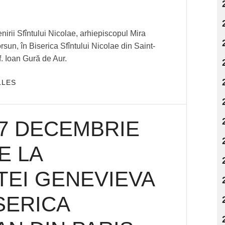
BY
ADMIN
rii Sfîntului Nicolae, arhiepiscopul Mira
sun, în Biserica Sfîntului Nicolae din Saint-
f. Ioan Gură de Aur.
LLES
17 DECEMBRIE
E LA
TEI GENEVIEVA
SERICA