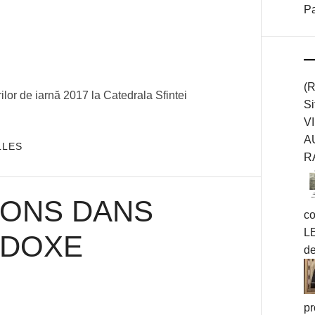
Pa
6
BY
ADMIN
(
lor de iarnă 2017 la Catedrala Sfintei
Si
VI
AU
LLES
R
IONS DANS
co
LE
ODOXE
d
BY
ADMIN
pr