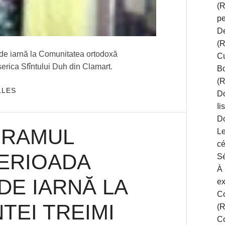
(R
pe
D
(R
 de iarnă la Comunitatea ortodoxă
Cu
erica Sfîntului Duh din Clamart.
Bo
(R
LLES
Do
Ii
D
GRAMUL
Le
cé
PERIOADA
Sé
À 
DE IARNĂ LA
ex
Co
TEI TREIMI
(
Co