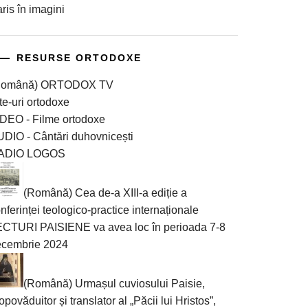
ris în imagini
RESURSE ORTODOXE
Română) ORTODOX TV
te-uri ortodoxe
DEO - Filme ortodoxe
DIO - Cântări duhovnicești
ADIO LOGOS
(Română) Cea de-a XIII-a ediție a
nferinței teologico-practice internaționale
CTURI PAISIENE va avea loc în perioada 7-8
ecembrie 2024
(Română) Urmașul cuviosului Paisie,
opovăduitor și translator al „Păcii lui Hristos”,