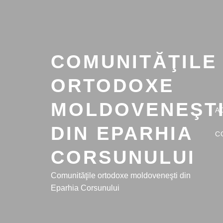
Skip
to
content
COMUNITĂŢILE
ORTODOXE
MOLDOVENEŞT
A
DIN EPARHIA
C
CORSUNULUI
Comunităţile ortodoxe moldoveneşti din
Eparhia Corsunului