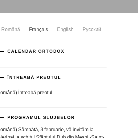
Română
Français
English
Русский
CALENDAR ORTODOX
ÎNTREABĂ PREOTUL
omână) Întreabă preotul
PROGRAMUL SLUJBELOR
omână) Sâmbătă, 8 februarie, vă invităm la
lerinaj la schitul Sfântului Duh din Mesnil-Saint-