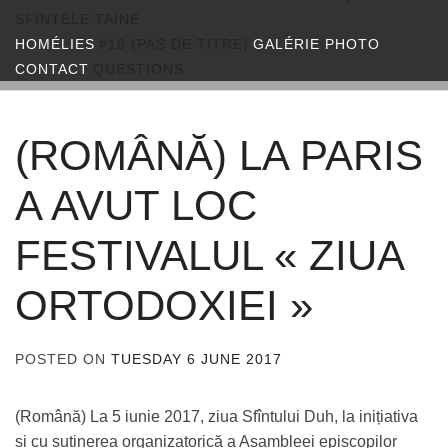
SFINTELE TAINE
HOMÉLIES
#18 (PAS DE TITRE)
GALÉRIE PHOTO
CONTACT
QUESTIONS
(ROMÂNĂ) LA PARIS
A AVUT LOC
FESTIVALUL « ZIUA
ORTODOXIEI »
POSTED ON
TUESDAY 6 JUNE 2017
BY
ADMIN
(Română) La 5 iunie 2017, ziua Sfîntului Duh, la inițiativa
și cu suținerea organizatorică a Asambleei episcopilor