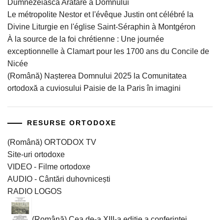
Dumnezeiasca Arătare a Domnului
Le métropolite Nestor et l'évêque Justin ont célébré la
Divine Liturgie en l'église Saint-Séraphin à Montgéron
À la source de la foi chrétienne : Une journée
exceptionnelle à Clamart pour les 1700 ans du Concile de
Nicée
(Română) Nașterea Domnului 2025 la Comunitatea
ortodoxă a cuviosului Paisie de la Paris în imagini
RESURSE ORTODOXE
(Română) ORTODOX TV
Site-uri ortodoxe
VIDEO - Filme ortodoxe
AUDIO - Cântări duhovnicești
RADIO LOGOS
(Română) Cea de-a XIII-a ediție a conferinței