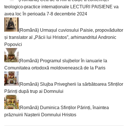
teologico-practice internaționale LECTURI PAISIENE va
avea loc în perioada 7-8 decembrie 2024
(Română) Urmașul cuviosului Paisie, propovăduitor
și translator al „Păcii lui Hristos”, arhimandritul Andronic
Popovici
(Română) Programul slujbelor în ianuarie la
Comunitatea ortodoxă moldovenească de la Paris
(Română) Slujba Privegherii la sărbătoarea Sfinților
Părinți după trup ai Domnului
(Română) Duminica Sfinților Părinți, înaintea
prăznuirii Nașterii Domnului Hristos