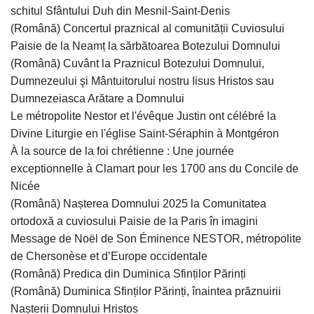
schitul Sfântului Duh din Mesnil-Saint-Denis
(Română) Concertul praznical al comunității Cuviosului
Paisie de la Neamț la sărbătoarea Botezului Domnului
(Română) Cuvânt la Praznicul Botezului Domnului,
Dumnezeului şi Mântuitorului nostru Iisus Hristos sau
Dumnezeiasca Arătare a Domnului
Le métropolite Nestor et l'évêque Justin ont célébré la
Divine Liturgie en l'église Saint-Séraphin à Montgéron
À la source de la foi chrétienne : Une journée
exceptionnelle à Clamart pour les 1700 ans du Concile de
Nicée
(Română) Nașterea Domnului 2025 la Comunitatea
ortodoxă a cuviosului Paisie de la Paris în imagini
Message de Noël de Son Éminence NESTOR, métropolite
de Chersonèse et d’Europe occidentale
(Română) Predica din Duminica Sfinților Părinți
(Română) Duminica Sfinților Părinți, înaintea prăznuirii
Nașterii Domnului Hristos