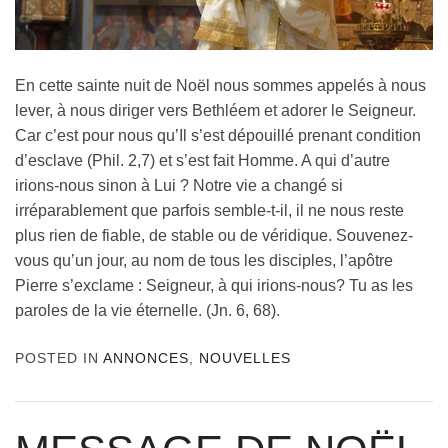
En cette sainte nuit de Noël nous sommes appelés à nous
lever, à nous diriger vers Bethléem et adorer le Seigneur.
Car c’est pour nous qu’Il s’est dépouillé prenant condition
d’esclave (Phil. 2,7) et s’est fait Homme. A qui d’autre
irions-nous sinon à Lui ? Notre vie a changé si
irréparablement que parfois semble-t-il, il ne nous reste
plus rien de fiable, de stable ou de véridique. Souvenez-
vous qu’un jour, au nom de tous les disciples, l’apôtre
Pierre s’exclame : Seigneur, à qui irions-nous? Tu as les
paroles de la vie éternelle. (Jn. 6, 68).
POSTED IN
ANNONCES
,
NOUVELLES