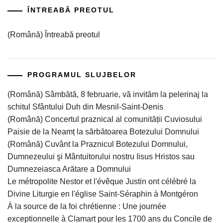
ÎNTREABĂ PREOTUL
(Română) Întreabă preotul
PROGRAMUL SLUJBELOR
(Română) Sâmbătă, 8 februarie, vă invităm la pelerinaj la
schitul Sfântului Duh din Mesnil-Saint-Denis
(Română) Concertul praznical al comunității Cuviosului
Paisie de la Neamț la sărbătoarea Botezului Domnului
(Română) Cuvânt la Praznicul Botezului Domnului,
Dumnezeului şi Mântuitorului nostru Iisus Hristos sau
Dumnezeiasca Arătare a Domnului
Le métropolite Nestor et l'évêque Justin ont célébré la
Divine Liturgie en l'église Saint-Séraphin à Montgéron
À la source de la foi chrétienne : Une journée
exceptionnelle à Clamart pour les 1700 ans du Concile de