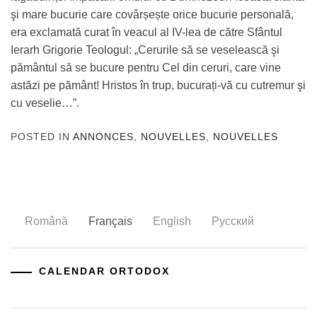
şi mare bucurie care covârșește orice bucurie personală,
era exclamată curat în veacul al IV-lea de către Sfântul
Ierarh Grigorie Teologul: „Cerurile să se veselească şi
pământul să se bucure pentru Cel din ceruri, care vine
astăzi pe pământ! Hristos în trup, bucurați-vă cu cutremur şi
cu veselie…”.
POSTED IN
ANNONCES
,
NOUVELLES
,
NOUVELLES
Română
Français
English
Русский
CALENDAR ORTODOX