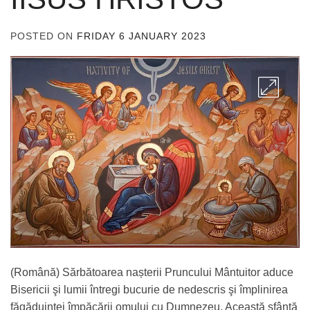
POSTED ON
FRIDAY 6 JANUARY 2023
BY
ADMIN
(Română) Sărbătoarea nașterii Pruncului Mântuitor aduce
Bisericii şi lumii întregi bucurie de nedescris şi împlinirea
făgăduinței împăcării omului cu Dumnezeu. Această sfântă