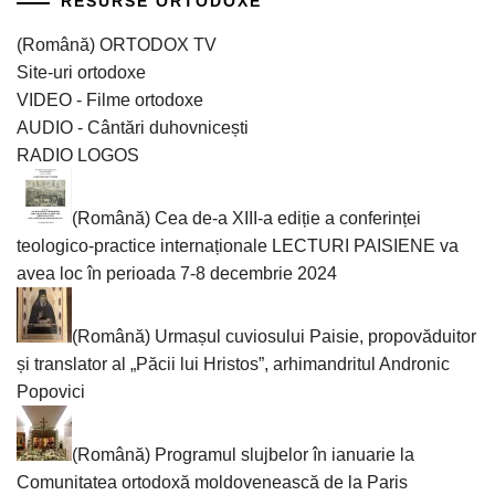
RESURSE ORTODOXE
(Română) ORTODOX TV
Site-uri ortodoxe
VIDEO - Filme ortodoxe
AUDIO - Cântări duhovnicești
RADIO LOGOS
(Română) Cea de-a XIII-a ediție a conferinței
teologico-practice internaționale LECTURI PAISIENE va
avea loc în perioada 7-8 decembrie 2024
(Română) Urmașul cuviosului Paisie, propovăduitor
și translator al „Păcii lui Hristos”, arhimandritul Andronic
Popovici
(Română) Programul slujbelor în ianuarie la
Comunitatea ortodoxă moldovenească de la Paris