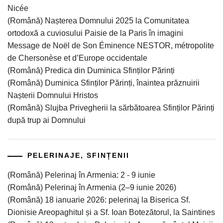
Nicée
(Română) Nașterea Domnului 2025 la Comunitatea
ortodoxă a cuviosului Paisie de la Paris în imagini
Message de Noël de Son Éminence NESTOR, métropolite
de Chersonèse et d’Europe occidentale
(Română) Predica din Duminica Sfinților Părinți
(Română) Duminica Sfinților Părinți, înaintea prăznuirii
Nașterii Domnului Hristos
(Română) Slujba Privegherii la sărbătoarea Sfinților Părinți
după trup ai Domnului
PELERINAJE, SFINȚENII
(Română) Pelerinaj în Armenia: 2 - 9 iunie
(Română) Pelerinaj în Armenia (2–9 iunie 2026)
(Română) 18 ianuarie 2026: pelerinaj la Biserica Sf.
Dionisie Areopaghitul și a Sf. Ioan Botezătorul, la Saintines