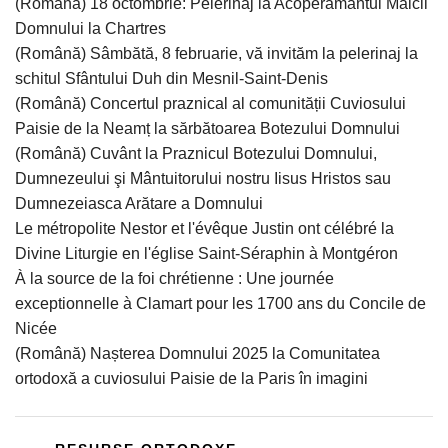
(Română) 18 octombrie: Pelerinaj la Acoperământul Maicii
Domnului la Chartres
(Română) Sâmbătă, 8 februarie, vă invităm la pelerinaj la
schitul Sfântului Duh din Mesnil-Saint-Denis
(Română) Concertul praznical al comunității Cuviosului
Paisie de la Neamț la sărbătoarea Botezului Domnului
(Română) Cuvânt la Praznicul Botezului Domnului,
Dumnezeului şi Mântuitorului nostru Iisus Hristos sau
Dumnezeiasca Arătare a Domnului
Le métropolite Nestor et l'évêque Justin ont célébré la
Divine Liturgie en l'église Saint-Séraphin à Montgéron
À la source de la foi chrétienne : Une journée
exceptionnelle à Clamart pour les 1700 ans du Concile de
Nicée
(Română) Nașterea Domnului 2025 la Comunitatea
ortodoxă a cuviosului Paisie de la Paris în imagini