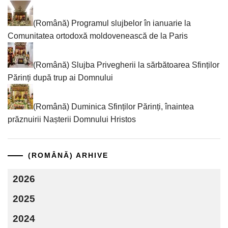
(Română) Programul slujbelor în ianuarie la
Comunitatea ortodoxă moldovenească de la Paris
(Română) Slujba Privegherii la sărbătoarea Sfinților
Părinți după trup ai Domnului
(Română) Duminica Sfinților Părinți, înaintea
prăznuirii Nașterii Domnului Hristos
(ROMÂNĂ) ARHIVE
2026
2025
2024