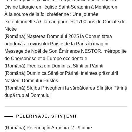
Divine Liturgie en l'église Saint-Séraphin à Montgéron
À la source de la foi chrétienne : Une journée
exceptionnelle à Clamart pour les 1700 ans du Concile de
Nicée
(Română) Nașterea Domnului 2025 la Comunitatea
ortodoxă a cuviosului Paisie de la Paris în imagini
Message de Noël de Son Éminence NESTOR, métropolite
de Chersonèse et d’Europe occidentale
(Română) Predica din Duminica Sfinților Părinți
(Română) Duminica Sfinților Părinți, înaintea prăznuirii
Nașterii Domnului Hristos
(Română) Slujba Privegherii la sărbătoarea Sfinților Părinți
după trup ai Domnului
PELERINAJE, SFINȚENII
(Română) Pelerinaj în Armenia: 2 - 9 iunie