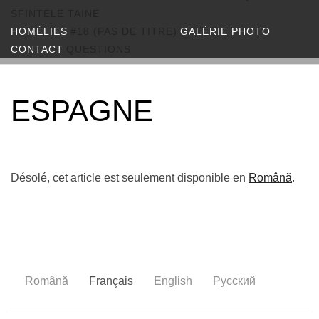
SFINTELE TAINE
HOMÉLIES
#18 (PAS DE TITRE)
GALÉRIE PHOTO
CONTACT
QUESTIONS
ESPAGNE
Désolé, cet article est seulement disponible en
Română
.
Română
Français
English
Русский