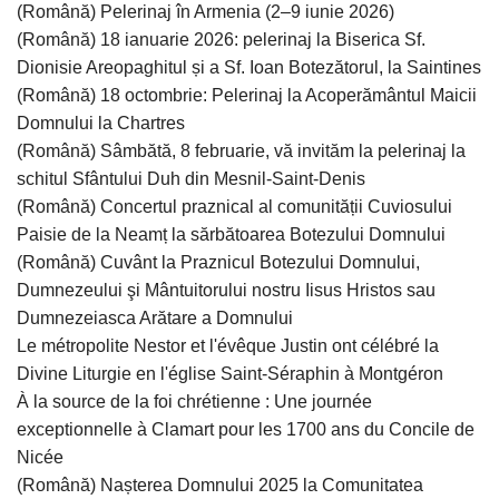
(Română) Pelerinaj în Armenia (2–9 iunie 2026)
(Română) 18 ianuarie 2026: pelerinaj la Biserica Sf.
Dionisie Areopaghitul și a Sf. Ioan Botezătorul, la Saintines
(Română) 18 octombrie: Pelerinaj la Acoperământul Maicii
Domnului la Chartres
(Română) Sâmbătă, 8 februarie, vă invităm la pelerinaj la
schitul Sfântului Duh din Mesnil-Saint-Denis
(Română) Concertul praznical al comunității Cuviosului
Paisie de la Neamț la sărbătoarea Botezului Domnului
(Română) Cuvânt la Praznicul Botezului Domnului,
Dumnezeului şi Mântuitorului nostru Iisus Hristos sau
Dumnezeiasca Arătare a Domnului
Le métropolite Nestor et l'évêque Justin ont célébré la
Divine Liturgie en l'église Saint-Séraphin à Montgéron
À la source de la foi chrétienne : Une journée
exceptionnelle à Clamart pour les 1700 ans du Concile de
Nicée
(Română) Nașterea Domnului 2025 la Comunitatea