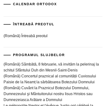
CALENDAR ORTODOX
ÎNTREABĂ PREOTUL
(Română) Întreabă preotul
PROGRAMUL SLUJBELOR
(Română) Sâmbătă, 8 februarie, vă invităm la pelerinaj la
schitul Sfântului Duh din Mesnil-Saint-Denis
(Română) Concertul praznical al comunității Cuviosului
Paisie de la Neamț la sărbătoarea Botezului Domnului
(Română) Cuvânt la Praznicul Botezului Domnului,
Dumnezeului şi Mântuitorului nostru Iisus Hristos sau
Dumnezeiasca Arătare a Domnului
Le métropolite Nestor et l'évêque Justin ont célébré la