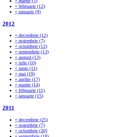
+
martie
(5)
+
februarie
(12)
+
ianuarie
(9)
2012
+
decembrie
(12)
+
noiembrie
(7)
+
octombrie
(12)
+
septembrie
(13)
+
august
(13)
+
iulie
(10)
+
iunie
(11)
+
mai
(19)
+
aprilie
(17)
+
martie
(14)
+
februarie
(11)
+
ianuarie
(15)
2011
+
decembrie
(25)
+
noiembrie
(7)
+
octombrie
(20)
+
septembrie
(18)