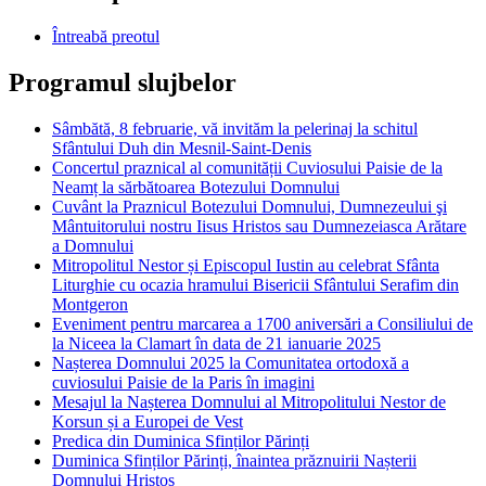
Întreabă preotul
Programul slujbelor
Sâmbătă, 8 februarie, vă invităm la pelerinaj la schitul
Sfântului Duh din Mesnil-Saint-Denis
Concertul praznical al comunității Cuviosului Paisie de la
Neamț la sărbătoarea Botezului Domnului
Cuvânt la Praznicul Botezului Domnului, Dumnezeului şi
Mântuitorului nostru Iisus Hristos sau Dumnezeiasca Arătare
a Domnului
Mitropolitul Nestor și Episcopul Iustin au celebrat Sfânta
Liturghie cu ocazia hramului Bisericii Sfântului Serafim din
Montgeron
Eveniment pentru marcarea a 1700 aniversări a Consiliului de
la Niceea la Clamart în data de 21 ianuarie 2025
Nașterea Domnului 2025 la Comunitatea ortodoxă a
cuviosului Paisie de la Paris în imagini
Mesajul la Nașterea Domnului al Mitropolitului Nestor de
Korsun și a Europei de Vest
Predica din Duminica Sfinților Părinți
Duminica Sfinților Părinți, înaintea prăznuirii Nașterii
Domnului Hristos