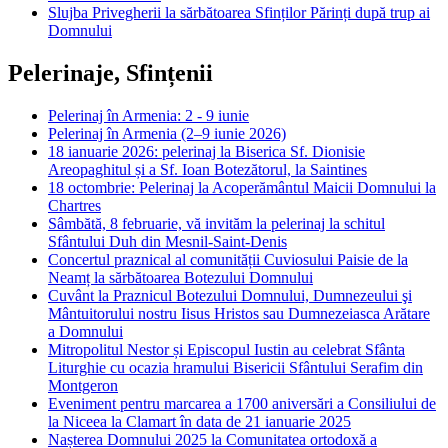
Slujba Privegherii la sărbătoarea Sfinților Părinți după trup ai
Domnului
Pelerinaje, Sfințenii
Pelerinaj în Armenia: 2 - 9 iunie
Pelerinaj în Armenia (2–9 iunie 2026)
18 ianuarie 2026: pelerinaj la Biserica Sf. Dionisie
Areopaghitul și a Sf. Ioan Botezătorul, la Saintines
18 octombrie: Pelerinaj la Acoperământul Maicii Domnului la
Chartres
Sâmbătă, 8 februarie, vă invităm la pelerinaj la schitul
Sfântului Duh din Mesnil-Saint-Denis
Concertul praznical al comunității Cuviosului Paisie de la
Neamț la sărbătoarea Botezului Domnului
Cuvânt la Praznicul Botezului Domnului, Dumnezeului şi
Mântuitorului nostru Iisus Hristos sau Dumnezeiasca Arătare
a Domnului
Mitropolitul Nestor și Episcopul Iustin au celebrat Sfânta
Liturghie cu ocazia hramului Bisericii Sfântului Serafim din
Montgeron
Eveniment pentru marcarea a 1700 aniversări a Consiliului de
la Niceea la Clamart în data de 21 ianuarie 2025
Nașterea Domnului 2025 la Comunitatea ortodoxă a