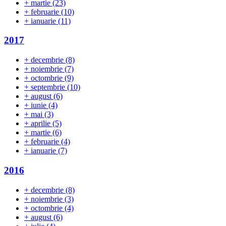
+
martie
(23)
+
februarie
(10)
+
ianuarie
(11)
2017
+
decembrie
(8)
+
noiembrie
(7)
+
octombrie
(9)
+
septembrie
(10)
+
august
(6)
+
iunie
(4)
+
mai
(3)
+
aprilie
(5)
+
martie
(6)
+
februarie
(4)
+
ianuarie
(7)
2016
+
decembrie
(8)
+
noiembrie
(3)
+
octombrie
(4)
+
august
(6)