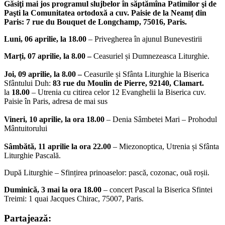
Găsiţi mai jos programul slujbelor în săptămîna Patimilor şi de
Paşti la Comunitatea ortodoxă a cuv. Paisie de la Neamț din
Paris: 7 rue du Bouquet de Longchamp, 75016, Paris.
Luni, 06 aprilie, la 18.00
– Privegherea în ajunul Bunevestirii
Marți, 07 aprilie, la 8.00 –
Ceasuriel și Dumnezeasca Liturghie.
Joi, 09 aprilie, la 8.00 –
Ceasurile și Sfânta Liturghie la Biserica
Sfântului Duh:
83 rue du Moulin de Pierre, 92140, Clamart.
la
18.00
– Utrenia cu citirea celor 12 Evanghelii la Biserica cuv.
Paisie în Paris, adresa de mai sus
Vineri, 10 aprilie, la ora 18.00
– Denia Sâmbetei Mari – Prohodul
Mântuitorului
Sâmbătă, 11 aprilie la ora 22.00
– Miezonoptica, Utrenia și Sfânta
Liturghie Pascală.
După Liturghie – Sfințirea prinoaselor: pască, cozonac, ouă roșii.
Duminică, 3 mai la ora 18.00
– concert Pascal la Biserica Sfintei
Treimi: 1 quai Jacques Chirac, 75007, Paris.
Partajează: