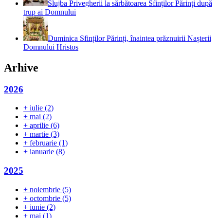
Slujba Privegherii la sărbătoarea Sfinților Părinți după
trup ai Domnului
Duminica Sfinților Părinți, înaintea prăznuirii Nașterii
Domnului Hristos
Arhive
2026
+
iulie
(2)
+
mai
(2)
+
aprilie
(6)
+
martie
(3)
+
februarie
(1)
+
ianuarie
(8)
2025
+
noiembrie
(5)
+
octombrie
(5)
+
iunie
(2)
+
mai
(1)