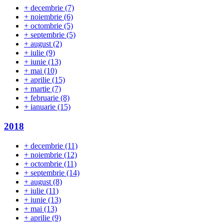
+
decembrie
(7)
+
noiembrie
(6)
+
octombrie
(5)
+
septembrie
(5)
+
august
(2)
+
iulie
(9)
+
iunie
(13)
+
mai
(10)
+
aprilie
(15)
+
martie
(7)
+
februarie
(8)
+
ianuarie
(15)
2018
+
decembrie
(11)
+
noiembrie
(12)
+
octombrie
(11)
+
septembrie
(14)
+
august
(8)
+
iulie
(11)
+
iunie
(13)
+
mai
(13)
+
aprilie
(9)