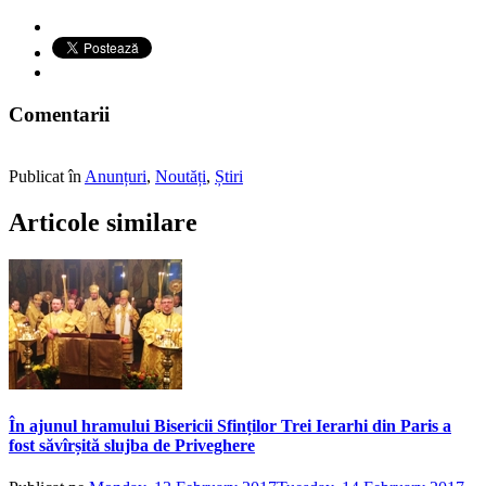
Comentarii
Publicat în
Anunțuri
,
Noutăți
,
Știri
Articole similare
În ajunul hramului Bisericii Sfinților Trei Ierarhi din Paris a
fost săvîrșită slujba de Priveghere