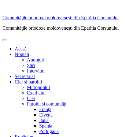
Sari
Comunităţile ortodoxe moldoveneşti din Eparhia Corsunului
la
Comunităţile ortodoxe moldoveneşti din Eparhia Corsunului
conținut
Meniu
principal
Acasă
Noutăți
Anunțuri
Știri
Interviuri
Secretariat
Cler și parohii
Mitropolitul
Exarhatul
Cler
Parohii și comunități
Franța
Elveția
Italia
Spania
Portugalia
Rugăciuni