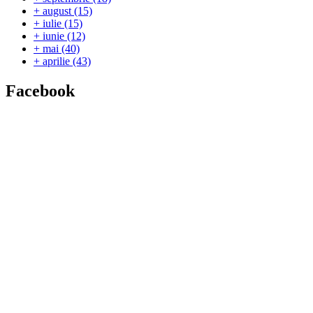
+
august
(15)
+
iulie
(15)
+
iunie
(12)
+
mai
(40)
+
aprilie
(43)
Facebook