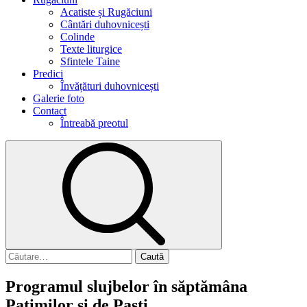
Acatiste și Rugăciuni
Cântări duhovnicești
Colinde
Texte liturgice
Sfintele Taine
Predici
Învățături duhovnicești
Galerie foto
Contact
Întreabă preotul
Caută
după:
Programul slujbelor în săptămâna
Patimilor și de Paști