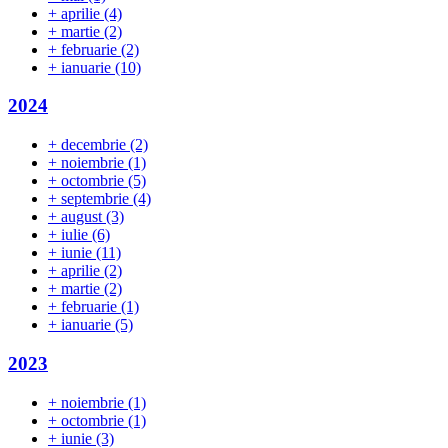
+
aprilie
(4)
+
martie
(2)
+
februarie
(2)
+
ianuarie
(10)
2024
+
decembrie
(2)
+
noiembrie
(1)
+
octombrie
(5)
+
septembrie
(4)
+
august
(3)
+
iulie
(6)
+
iunie
(11)
+
aprilie
(2)
+
martie
(2)
+
februarie
(1)
+
ianuarie
(5)
2023
+
noiembrie
(1)
+
octombrie
(1)
+
iunie
(3)