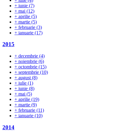
+
iulie
(4)
+
iunie
(7)
+
mai
(12)
+
aprilie
(5)
+
martie
(5)
+
februarie
(3)
+
ianuarie
(17)
2015
+
decembrie
(4)
+
noiembrie
(6)
+
octombrie
(15)
+
septembrie
(10)
+
august
(8)
+
iulie
(1)
+
iunie
(8)
+
mai
(5)
+
aprilie
(19)
+
martie
(9)
+
februarie
(11)
+
ianuarie
(10)
2014