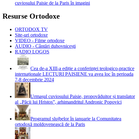
cuviosului Paisie de la Paris în imagini
Resurse Ortodoxe
ORTODOX TV
Site-uri ortodoxe
VIDEO - Filme ortodoxe
AUDIO - Cântări duhovnicești
RADIO LOGOS
Cea de-a XIII-a ediție a conferinței teologico-practice
internaționale LECTURI PAISIENE va avea loc în perioada
7-8 decembrie 2024
Urmașul cuviosului Paisie, propovăduitor și translator
al „Păcii lui Hristos”, arhimandritul Andronic Popovici
Programul slujbelor în ianuarie la Comunitatea
ortodoxă moldovenească de la Paris