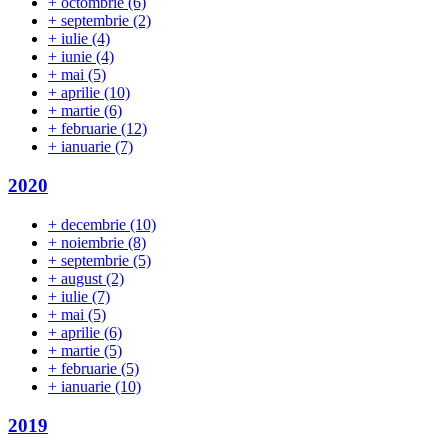
+
octombrie
(6)
+
septembrie
(2)
+
iulie
(4)
+
iunie
(4)
+
mai
(5)
+
aprilie
(10)
+
martie
(6)
+
februarie
(12)
+
ianuarie
(7)
2020
+
decembrie
(10)
+
noiembrie
(8)
+
septembrie
(5)
+
august
(2)
+
iulie
(7)
+
mai
(5)
+
aprilie
(6)
+
martie
(5)
+
februarie
(5)
+
ianuarie
(10)
2019