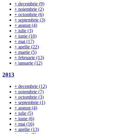
+
decembrie
(9)
+
noiembrie
(2)
+
octombrie
(6)
+
septembrie
(3)
+
august
(4)
+
iulie
(3)
+
iunie
(10)
+
mai
(17)
+
aprilie
(22)
+
martie
(5)
+
februarie
(13)
+
ianuarie
(12)
2013
+
decembrie
(12)
+
noiembrie
(7)
+
octombrie
(3)
+
septembrie
(1)
+
august
(4)
+
iulie
(5)
+
iunie
(6)
+
mai
(16)
+
aprilie
(13)