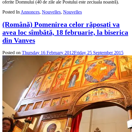
oferite Domnului (40 de zile ale Postului este zeciuala noastră).
Posted In
Annonces
,
Nouvelles
,
Nouvelles
(Română) Pomenirea celor răposați va
avea loc sîmbătă, 18 februarie, la biserica
din Vanves
Posted on
Thursday 16 February 2012
Friday 25 September 2015
by
adm