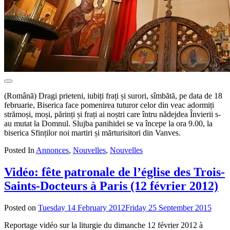
(Română) Dragi prieteni, iubiți frați și surori, sîmbătă, pe data de 18
februarie, Biserica face pomenirea tuturor celor din veac adormiți
strămoși, moși, părinți și frați ai noștri care întru nădejdea Învierii s-
au mutat la Domnul. Slujba panihidei se va începe la ora 9.00, la
biserica Sfinților noi martiri și mărturisitori din Vanves.
Posted In
Annonces
,
Nouvelles
,
Nouvelles
Vidéo: fête patronale de l’église des Trois-
Saints-Docteurs à Paris (12 février 2012)
Posted on
Tuesday 14 February 2012
Friday 25 September 2015
by
admi
Reportage vidéo sur la liturgie du dimanche 12 février 2012 à