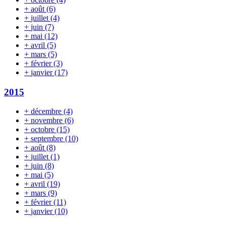
+
août
(6)
+
juillet
(4)
+
juin
(7)
+
mai
(12)
+
avril
(5)
+
mars
(5)
+
février
(3)
+
janvier
(17)
2015
+
décembre
(4)
+
novembre
(6)
+
octobre
(15)
+
septembre
(10)
+
août
(8)
+
juillet
(1)
+
juin
(8)
+
mai
(5)
+
avril
(19)
+
mars
(9)
+
février
(11)
+
janvier
(10)