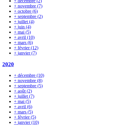
+
décembre
(2)
+
novembre
(7)
+
octobre
(6)
+
septembre
(2)
+
juillet
(4)
+
juin
(4)
+
mai
(5)
+
avril
(10)
+
mars
(6)
+
février
(12)
+
janvier
(7)
2020
+
décembre
(10)
+
novembre
(8)
+
septembre
(5)
+
août
(2)
+
juillet
(7)
+
mai
(5)
+
avril
(6)
+
mars
(5)
+
février
(5)
+
janvier
(10)