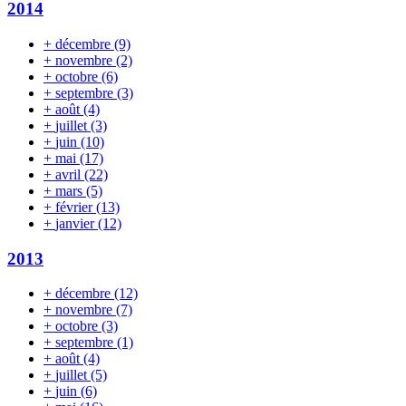
2014
+
décembre
(9)
+
novembre
(2)
+
octobre
(6)
+
septembre
(3)
+
août
(4)
+
juillet
(3)
+
juin
(10)
+
mai
(17)
+
avril
(22)
+
mars
(5)
+
février
(13)
+
janvier
(12)
2013
+
décembre
(12)
+
novembre
(7)
+
octobre
(3)
+
septembre
(1)
+
août
(4)
+
juillet
(5)
+
juin
(6)