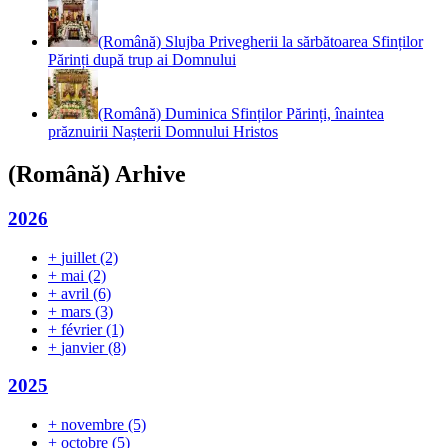
(Română) Slujba Privegherii la sărbătoarea Sfinților
Părinți după trup ai Domnului
(Română) Duminica Sfinților Părinți, înaintea
prăznuirii Nașterii Domnului Hristos
(Română) Arhive
2026
+
juillet
(2)
+
mai
(2)
+
avril
(6)
+
mars
(3)
+
février
(1)
+
janvier
(8)
2025
+
novembre
(5)
+
octobre
(5)