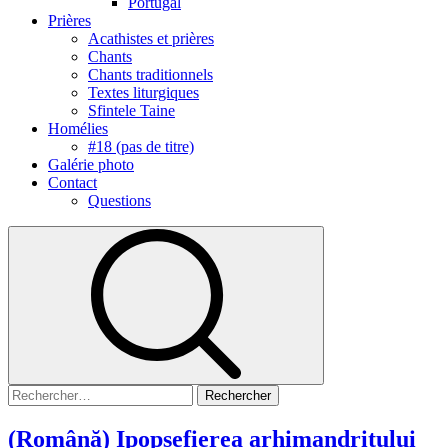
Portugal
Prières
Acathistes et prières
Chants
Chants traditionnels
Textes liturgiques
Sfintele Taine
Homélies
#18 (pas de titre)
Galérie photo
Contact
Questions
(Română) Ipopsefierea arhimandritului