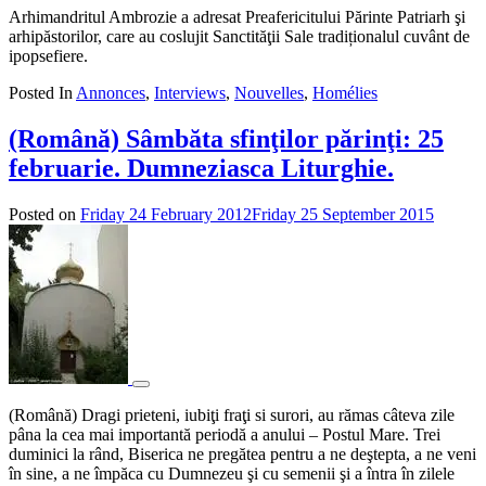
Arhimandritul Ambrozie a adresat Preafericitului Părinte Patriarh şi
arhipăstorilor, care au coslujit Sanctităţii Sale tradiționalul cuvânt de
ipopsefiere.
Posted In
Annonces
,
Interviews
,
Nouvelles
,
Homélies
(Română) Sâmbăta sfinţilor părinţi: 25
februarie. Dumneziasca Liturghie.
Posted on
Friday 24 February 2012
Friday 25 September 2015
by
admin
(Română) Dragi prieteni, iubiţi fraţi si surori, au rămas câteva zile
pâna la cea mai importantă periodă a anului – Postul Mare. Trei
duminici la rând, Biserica ne pregătea pentru a ne deştepta, a ne veni
în sine, a ne împăca cu Dumnezeu şi cu semenii şi a întra în zilele