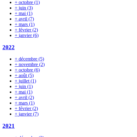
+
octobre
(1)
+
juin
(3)
+
mai
(1)
+
avril
(7)
+
mars
(1)
+
février
(2)
+
janvier
(6)
2022
+
décembre
(5)
+
novembre
(2)
+
octobre
(6)
+
août
(5)
+
juillet
(1)
+
juin
(1)
+
mai
(1)
+
avril
(2)
+
mars
(1)
+
février
(2)
+
janvier
(7)
2021