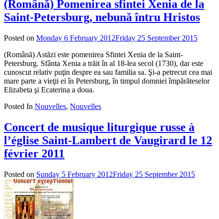
(Română) Pomenirea sfintei Xenia de la
Saint-Petersburg, nebună întru Hristos
Posted on
Monday 6 February 2012
Friday 25 September 2015
by
admin
(Română) Astăzi este pomenirea Sfintei Xenia de la Saint-
Petersburg. Sfânta Xenia a trăit în al 18-lea secol (1730), dar este
cunoscut relativ puţin despre ea sau familia sa. Şi-a petrecut cea mai
mare parte a vieţii ei în Petersburg, în timpul domniei împărăteselor
Elizabeta şi Ecaterina a doua.
Posted In
Nouvelles
,
Nouvelles
Concert de musique liturgique russe à
l’église Saint-Lambert de Vaugirard le 12
février 2011
Posted on
Sunday 5 February 2012
Friday 25 September 2015
by
admin