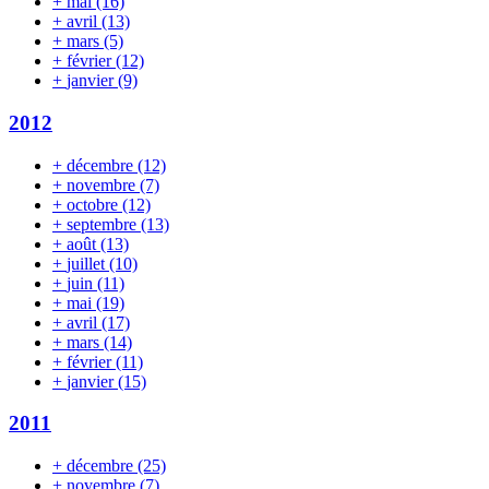
+
mai
(16)
+
avril
(13)
+
mars
(5)
+
février
(12)
+
janvier
(9)
2012
+
décembre
(12)
+
novembre
(7)
+
octobre
(12)
+
septembre
(13)
+
août
(13)
+
juillet
(10)
+
juin
(11)
+
mai
(19)
+
avril
(17)
+
mars
(14)
+
février
(11)
+
janvier
(15)
2011
+
décembre
(25)
+
novembre
(7)