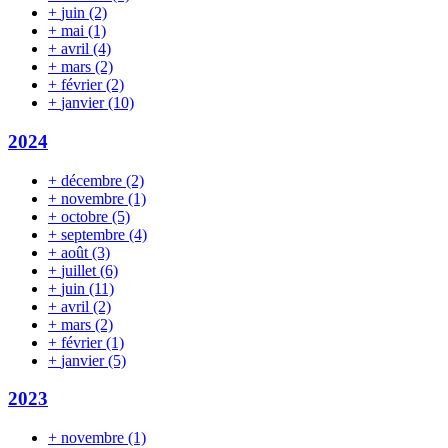
+
juin
(2)
+
mai
(1)
+
avril
(4)
+
mars
(2)
+
février
(2)
+
janvier
(10)
2024
+
décembre
(2)
+
novembre
(1)
+
octobre
(5)
+
septembre
(4)
+
août
(3)
+
juillet
(6)
+
juin
(11)
+
avril
(2)
+
mars
(2)
+
février
(1)
+
janvier
(5)
2023
+
novembre
(1)