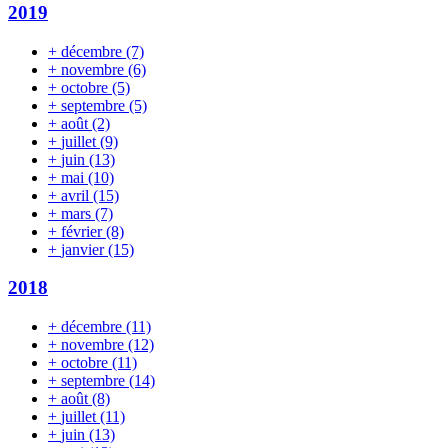
2019
+
décembre
(7)
+
novembre
(6)
+
octobre
(5)
+
septembre
(5)
+
août
(2)
+
juillet
(9)
+
juin
(13)
+
mai
(10)
+
avril
(15)
+
mars
(7)
+
février
(8)
+
janvier
(15)
2018
+
décembre
(11)
+
novembre
(12)
+
octobre
(11)
+
septembre
(14)
+
août
(8)
+
juillet
(11)
+
juin
(13)