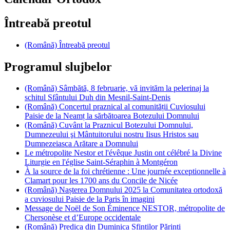
Întreabă preotul
(Română) Întreabă preotul
Programul slujbelor
(Română) Sâmbătă, 8 februarie, vă invităm la pelerinaj la
schitul Sfântului Duh din Mesnil-Saint-Denis
(Română) Concertul praznical al comunității Cuviosului
Paisie de la Neamț la sărbătoarea Botezului Domnului
(Română) Cuvânt la Praznicul Botezului Domnului,
Dumnezeului şi Mântuitorului nostru Iisus Hristos sau
Dumnezeiasca Arătare a Domnului
Le métropolite Nestor et l'évêque Justin ont célébré la Divine
Liturgie en l'église Saint-Séraphin à Montgéron
À la source de la foi chrétienne : Une journée exceptionnelle à
Clamart pour les 1700 ans du Concile de Nicée
(Română) Nașterea Domnului 2025 la Comunitatea ortodoxă
a cuviosului Paisie de la Paris în imagini
Message de Noël de Son Éminence NESTOR, métropolite de
Chersonèse et d’Europe occidentale
(Română) Predica din Duminica Sfinților Părinți