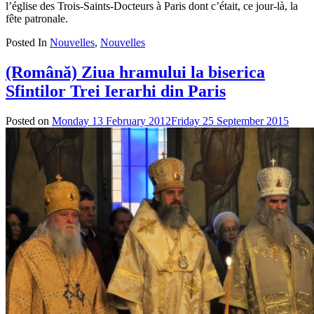
l’église des Trois-Saints-Docteurs à Paris dont c’était, ce jour-là, la
fête patronale.
Posted In
Nouvelles
,
Nouvelles
(Română) Ziua hramului la biserica
Sfintilor Trei Ierarhi din Paris
Posted on
Monday 13 February 2012
Friday 25 September 2015
by
admi