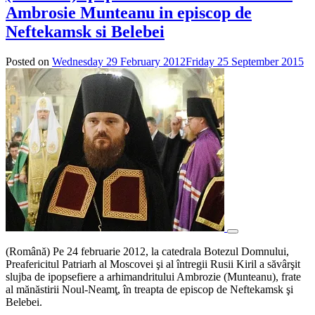
Ambrosie Munteanu in episcop de
Neftekamsk si Belebei
Posted on
Wednesday 29 February 2012
Friday 25 September 2015
by
ad
(Română) Pe 24 februarie 2012, la catedrala Botezul Domnului,
Preafericitul Patriarh al Moscovei şi al întregii Rusii Kiril a săvârşit
slujba de ipopsefiere a arhimandritului Ambrozie (Munteanu), frate
al mănăstirii Noul-Neamţ, în treapta de episcop de Neftekamsk şi
Belebei.