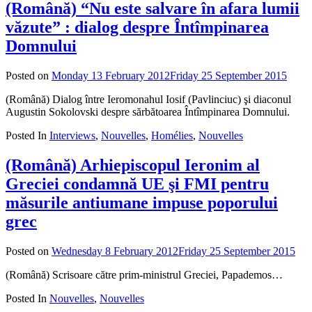
(Română) “Nu este salvare în afara lumii
văzute” : dialog despre Întîmpinarea
Domnului
Posted on
Monday 13 February 2012
Friday 25 September 2015
by
admi
(Română) Dialog între Ieromonahul Iosif (Pavlinciuc) şi diaconul
Augustin Sokolovski despre sărbătoarea Întîmpinarea Domnului.
Posted In
Interviews
,
Nouvelles
,
Homélies
,
Nouvelles
(Română) Arhiepiscopul Ieronim al
Greciei condamnă UE şi FMI pentru
măsurile antiumane impuse poporului
grec
Posted on
Wednesday 8 February 2012
Friday 25 September 2015
by
adm
(Română) Scrisoare către prim-ministrul Greciei, Papademos…
Posted In
Nouvelles
,
Nouvelles