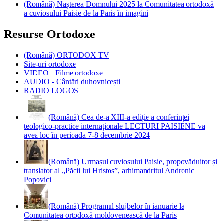
(Română) Nașterea Domnului 2025 la Comunitatea ortodoxă
a cuviosului Paisie de la Paris în imagini
Resurse Ortodoxe
(Română) ORTODOX TV
Site-uri ortodoxe
VIDEO - Filme ortodoxe
AUDIO - Cântări duhovnicești
RADIO LOGOS
(Română) Cea de-a XIII-a ediție a conferinței
teologico-practice internaționale LECTURI PAISIENE va
avea loc în perioada 7-8 decembrie 2024
(Română) Urmașul cuviosului Paisie, propovăduitor și
translator al „Păcii lui Hristos”, arhimandritul Andronic
Popovici
(Română) Programul slujbelor în ianuarie la
Comunitatea ortodoxă moldovenească de la Paris