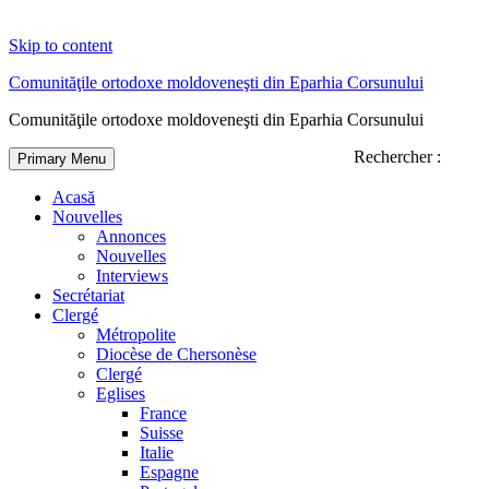
Skip to content
Comunităţile ortodoxe moldoveneşti din Eparhia Corsunului
Comunităţile ortodoxe moldoveneşti din Eparhia Corsunului
Rechercher :
Primary Menu
Acasă
Nouvelles
Annonces
Nouvelles
Interviews
Secrétariat
Clergé
Métropolite
Diocèse de Chersonèse
Clergé
Eglises
France
Suisse
Italie
Espagne