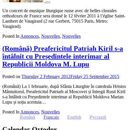
Un concert de musique liturgique russe avec de belles chorales
orthodoxes de France sera donné le 12 février 2011 à l’église Saint-
Lambert de Vaugirard (2 rue Gerbert, 75015 Paris, Metro:
Vaugirad).
Posted In
Annonces
,
Nouvelles
,
Nouvelles
(Română) Preafericitul Patriah Kiril s-a
întâlnit cu Președintele interimar al
Republicii Moldova M. Lupu
Posted on
Thursday 2 February 2012
Friday 25 September 2015
by
admi
(Română) La 1 februarie, după Sfânta Liturghie în catedrala Hristos
Mântuitorul, Preafericitul Patriarh al Moscovei și întregii Rusii Kiril
s-a întâlnit cu Președintele interimar al Republicii Moldova Marian
Lupu și soția acestuia…
Posted In
Annonces
,
Nouvelles
Română
Français
English
Русский
Calendar Ortodox