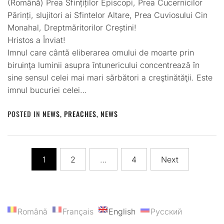
(Română) Prea Sfințiților Episcopi, Prea Cucernicilor
Părinți, slujitori ai Sfintelor Altare, Prea Cuviosului Cin
Monahal, Dreptmăritorilor Creștini!
Hristos a Înviat!
Imnul care cântă eliberarea omului de moarte prin
biruinţa luminii asupra întunericului concentrează în
sine sensul celei mai mari sărbători a creştinătăţii. Este
imnul bucuriei celei…
POSTED IN
NEWS
,
PREACHES
,
NEWS
Posts
1
2
…
4
Next
pagination
Română
Français
English
Русский