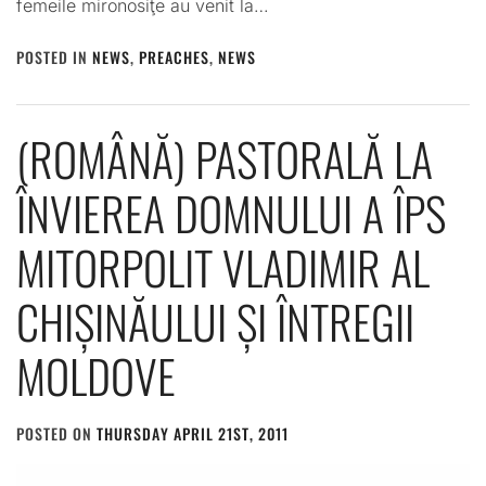
femeile mironosiţe au venit la…
POSTED IN
NEWS
,
PREACHES
,
NEWS
(ROMÂNĂ) PASTORALĂ LA
ÎNVIEREA DOMNULUI A ÎPS
MITORPOLIT VLADIMIR AL
CHIȘINĂULUI ȘI ÎNTREGII
MOLDOVE
POSTED ON
THURSDAY APRIL 21ST, 2011
BY
ADMIN