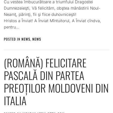
Cu vestea îmbucurătoare a triumfului Dragostei
Dumnezeieşti, Vă felicităm, obştea mănăstirii Noul-
Neamţ, părinţi, fii şi fiice duhovniceşti!
Hristos a Înviat! A Înviat Mîntuitorul, A Înviat cîndva,
pentru…
POSTED IN
NEWS
,
NEWS
(ROMÂNĂ) FELICITARE
PASCALĂ DIN PARTEA
PREOȚILOR MOLDOVENI DIN
ITALIA