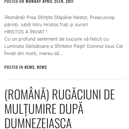
POSTED ON
MONDAY APRIL 25TH, 2011
BY
ADMIN
(Română) Prea Sfinţite Stăpâne Nestor, Preacuvioşi
părinți, iubiţi întru Hristos frați și surori!
HRISTOS A ÎNVIAT !
Cu un profund sentiment de bucurie vă felicit cu
Luminata Sărbătoare a Sfintelor Paşti! Domnul Iisus Cel
Înviat din morți, mereu să…
POSTED IN
NEWS
,
NEWS
(ROMÂNĂ) RUGĂCIUNI DE
MULȚUMIRE DUPĂ
DUMNEZEIASCA