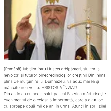
(Română) Iubiţilor întru Hristos arhipăstori, slujitori şi
nevoitori şi tuturor binecredincioşilor creştini! Din inima
plină de mulţumire lui Dumnezeu, vă aduc marea şi
mântuitoarea veste: HRISTOS A ÎNVIAT!
Din an în an cu acest salut pascal Biserica mărturiseşte
evenimentul de o colosală importanţă, care a avut loc
cu aproape două mii de ani în urmă. Atunci în zorii zilei