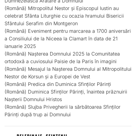
Dumnezeiasca Arătare a Domnului
(Română) Mitropolitul Nestor și Episcopul Iustin au
celebrat Sfânta Liturghie cu ocazia hramului Bisericii
Sfântului Serafim din Montgeron
(Română) Eveniment pentru marcarea a 1700 aniversări
a Consiliului de la Niceea la Clamart în data de 21
ianuarie 2025
(Română) Nașterea Domnului 2025 la Comunitatea
ortodoxă a cuviosului Paisie de la Paris în imagini
(Română) Mesajul la Nașterea Domnului al Mitropolitului
Nestor de Korsun și a Europei de Vest
(Română) Predica din Duminica Sfinților Părinți
(Română) Duminica Sfinților Părinți, înaintea prăznuirii
Nașterii Domnului Hristos
(Română) Slujba Privegherii la sărbătoarea Sfinților
Părinți după trup ai Domnului
PELERINAJE, SFINȚENII