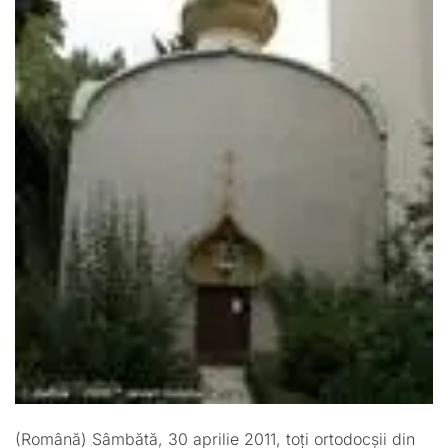
(Română) Sâmbătă, 30 aprilie 2011, toți ortodocșii din