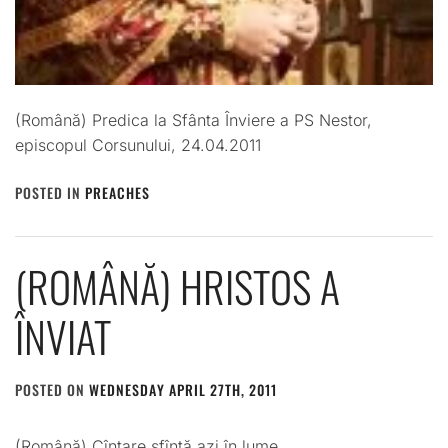
(Română) Predica la Sfânta Înviere a PS Nestor,
episcopul Corsunului, 24.04.2011
POSTED IN
PREACHES
(ROMÂNĂ) HRISTOS A
ÎNVIAT
POSTED ON
WEDNESDAY APRIL 27TH, 2011
BY
ADMIN
(Română) Cîntare sfîntă azi în lume