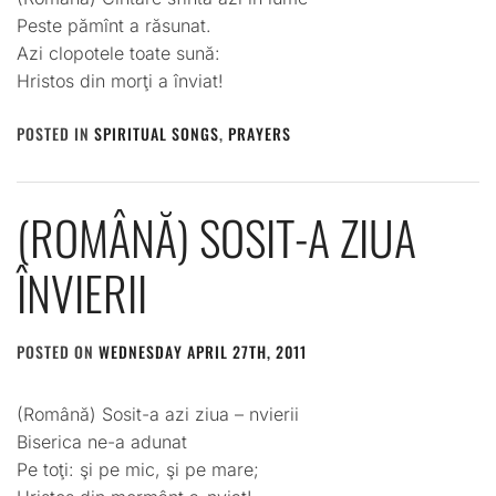
Peste pămînt a răsunat.
Azi clopotele toate sună:
Hristos din morţi a înviat!
POSTED IN
SPIRITUAL SONGS
,
PRAYERS
(ROMÂNĂ) SOSIT-A ZIUA
ÎNVIERII
POSTED ON
WEDNESDAY APRIL 27TH, 2011
BY
ADMIN
(Română) Sosit-a azi ziua – nvierii
Biserica ne-a adunat
Pe toţi: şi pe mic, şi pe mare;