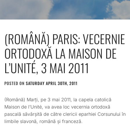
(ROMÂNĂ) PARIS: VECERNIE
ORTODOXĂ LA MAISON DE
L’UNITÉ, 3 MAI 2011
POSTED ON
SATURDAY APRIL 30TH, 2011
BY
ADMIN
(Română) Marți, pe 3 mai 2011, la capela catolică
Maison de l’Unité, va avea loc vecernia ortodoxă
pascală săvârșită de către clericii eparhiei Corsunului în
limbile slavonă, română și franceză.