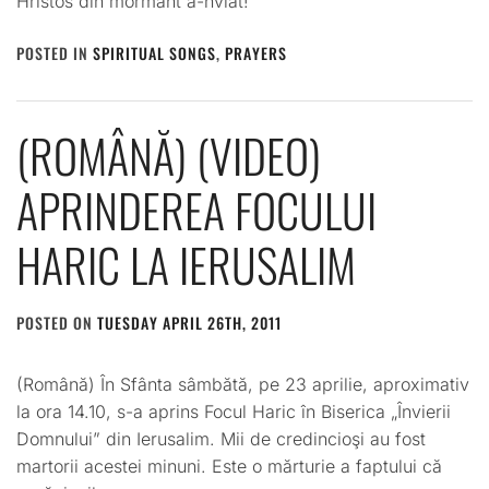
Hristos din mormânt a-nviat!
POSTED IN
SPIRITUAL SONGS
,
PRAYERS
(ROMÂNĂ) (VIDEO)
APRINDEREA FOCULUI
HARIC LA IERUSALIM
POSTED ON
TUESDAY APRIL 26TH, 2011
BY
ADMIN
(Română) În Sfânta sâmbătă, pe 23 aprilie, aproximativ
la ora 14.10, s-a aprins Focul Haric în Biserica „Învierii
Domnului” din Ierusalim. Mii de credincioşi au fost
martorii acestei minuni. Este o mărturie a faptului că