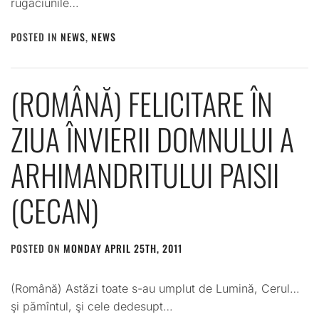
rugăciunile…
POSTED IN
NEWS
,
NEWS
(ROMÂNĂ) FELICITARE ÎN
ZIUA ÎNVIERII DOMNULUI A
ARHIMANDRITULUI PAISII
(CECAN)
POSTED ON
MONDAY APRIL 25TH, 2011
BY
ADMIN
(Română) Astăzi toate s-au umplut de Lumină, Cerul…
şi pămîntul, şi cele dedesupt…