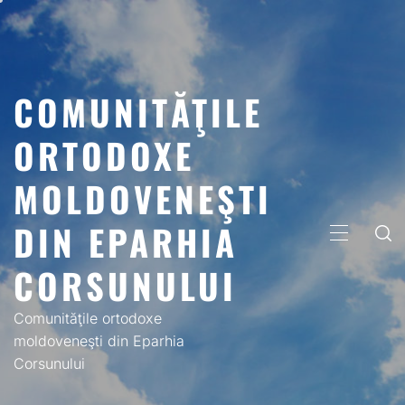
Skip
to
content
COMUNITĂŢILE
ORTODOXE
MOLDOVENEŞTI
DIN EPARHIA
PRIMARY
MENU
CORSUNULUI
Comunităţile ortodoxe
moldoveneşti din Eparhia
Corsunului