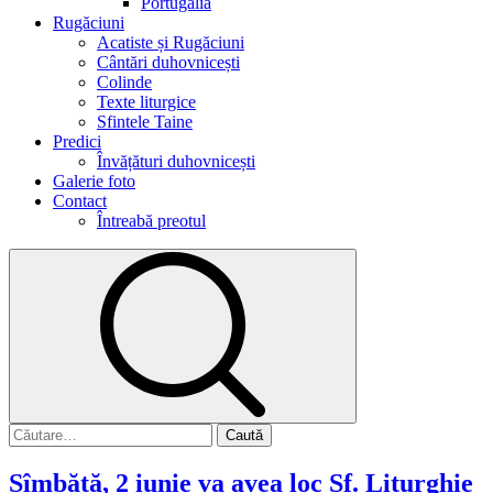
Portugalia
Rugăciuni
Acatiste și Rugăciuni
Cântări duhovnicești
Colinde
Texte liturgice
Sfintele Taine
Predici
Învățături duhovnicești
Galerie foto
Contact
Întreabă preotul
Sîmbătă, 2 iunie va avea loc Sf. Liturghie