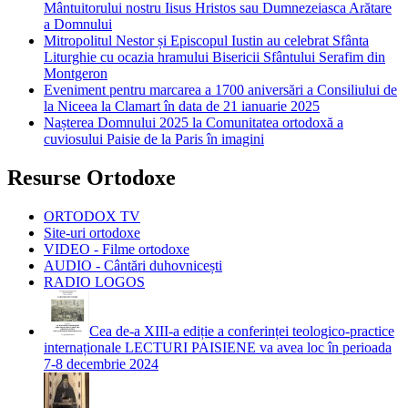
Mântuitorului nostru Iisus Hristos sau Dumnezeiasca Arătare
a Domnului
Mitropolitul Nestor și Episcopul Iustin au celebrat Sfânta
Liturghie cu ocazia hramului Bisericii Sfântului Serafim din
Montgeron
Eveniment pentru marcarea a 1700 aniversări a Consiliului de
la Niceea la Clamart în data de 21 ianuarie 2025
Nașterea Domnului 2025 la Comunitatea ortodoxă a
cuviosului Paisie de la Paris în imagini
Resurse Ortodoxe
ORTODOX TV
Site-uri ortodoxe
VIDEO - Filme ortodoxe
AUDIO - Cântări duhovnicești
RADIO LOGOS
Cea de-a XIII-a ediție a conferinței teologico-practice
internaționale LECTURI PAISIENE va avea loc în perioada
7-8 decembrie 2024