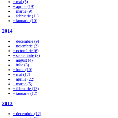
+
mai
(5)
+
aprilie
(19)
+
martie
(9)
+
februarie
(11)
+
ianuarie
(10)
2014
+
decembrie
(9)
+
noiembrie
(2)
+
octombrie
(6)
+
septembrie
(3)
+
august
(4)
+
iulie
(3)
+
iunie
(10)
+
mai
(17)
+
aprilie
(22)
+
martie
(5)
+
februarie
(13)
+
ianuarie
(12)
2013
+
decembrie
(12)