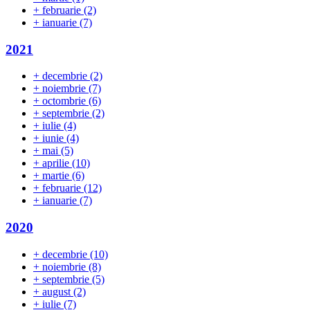
+
februarie
(2)
+
ianuarie
(7)
2021
+
decembrie
(2)
+
noiembrie
(7)
+
octombrie
(6)
+
septembrie
(2)
+
iulie
(4)
+
iunie
(4)
+
mai
(5)
+
aprilie
(10)
+
martie
(6)
+
februarie
(12)
+
ianuarie
(7)
2020
+
decembrie
(10)
+
noiembrie
(8)
+
septembrie
(5)
+
august
(2)
+
iulie
(7)