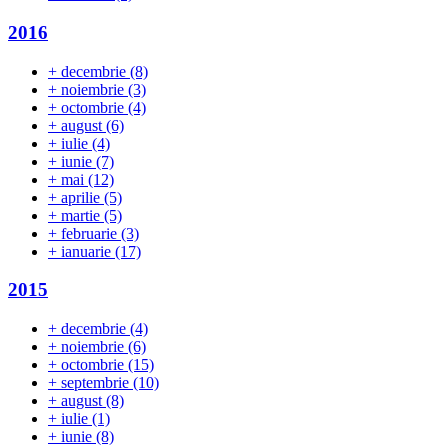
2016
+
decembrie
(8)
+
noiembrie
(3)
+
octombrie
(4)
+
august
(6)
+
iulie
(4)
+
iunie
(7)
+
mai
(12)
+
aprilie
(5)
+
martie
(5)
+
februarie
(3)
+
ianuarie
(17)
2015
+
decembrie
(4)
+
noiembrie
(6)
+
octombrie
(15)
+
septembrie
(10)
+
august
(8)
+
iulie
(1)
+
iunie
(8)