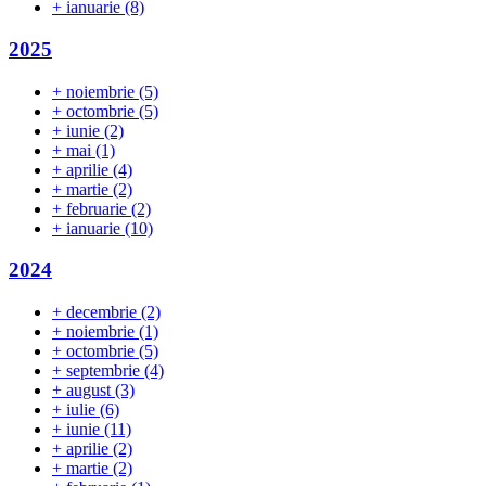
+
ianuarie
(8)
2025
+
noiembrie
(5)
+
octombrie
(5)
+
iunie
(2)
+
mai
(1)
+
aprilie
(4)
+
martie
(2)
+
februarie
(2)
+
ianuarie
(10)
2024
+
decembrie
(2)
+
noiembrie
(1)
+
octombrie
(5)
+
septembrie
(4)
+
august
(3)
+
iulie
(6)
+
iunie
(11)
+
aprilie
(2)
+
martie
(2)