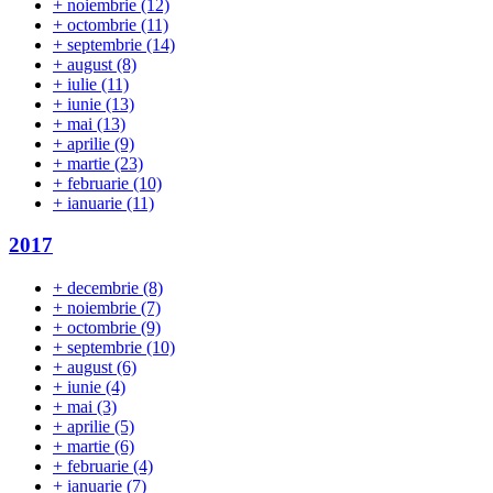
+
noiembrie
(12)
+
octombrie
(11)
+
septembrie
(14)
+
august
(8)
+
iulie
(11)
+
iunie
(13)
+
mai
(13)
+
aprilie
(9)
+
martie
(23)
+
februarie
(10)
+
ianuarie
(11)
2017
+
decembrie
(8)
+
noiembrie
(7)
+
octombrie
(9)
+
septembrie
(10)
+
august
(6)
+
iunie
(4)
+
mai
(3)
+
aprilie
(5)
+
martie
(6)
+
februarie
(4)
+
ianuarie
(7)