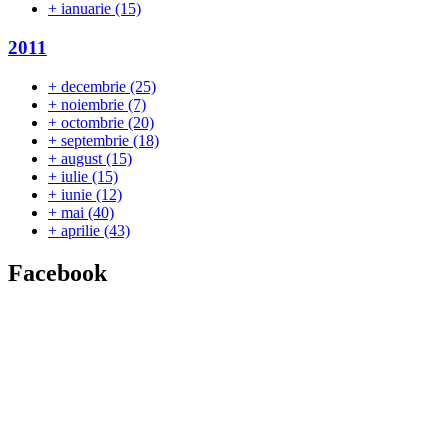
+
ianuarie
(15)
2011
+
decembrie
(25)
+
noiembrie
(7)
+
octombrie
(20)
+
septembrie
(18)
+
august
(15)
+
iulie
(15)
+
iunie
(12)
+
mai
(40)
+
aprilie
(43)
Facebook