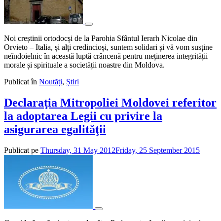
Noi creștinii ortodocși de la Parohia Sfântul Ierarh Nicolae din
Orvieto – Italia, și alți credincioși, suntem solidari și vă vom susține
neîndoielnic în această luptă crâncenă pentru meținerea integrității
morale și spirituale a societății noastre din Moldova.
Publicat în
Noutăți
,
Știri
Declaraţia Mitropoliei Moldovei referitor
la adoptarea Legii cu privire la
asigurarea egalităţii
Publicat pe
Thursday, 31 May 2012
Friday, 25 September 2015
de
admin