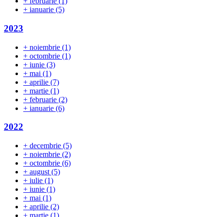
+
februarie
(1)
+
ianuarie
(5)
2023
+
noiembrie
(1)
+
octombrie
(1)
+
iunie
(3)
+
mai
(1)
+
aprilie
(7)
+
martie
(1)
+
februarie
(2)
+
ianuarie
(6)
2022
+
decembrie
(5)
+
noiembrie
(2)
+
octombrie
(6)
+
august
(5)
+
iulie
(1)
+
iunie
(1)
+
mai
(1)
+
aprilie
(2)
+
martie
(1)