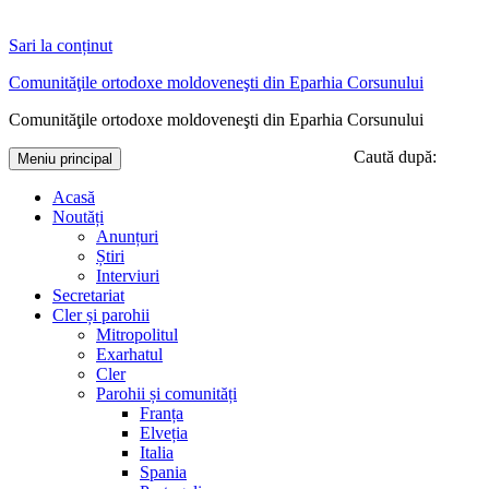
Sari la conținut
Comunităţile ortodoxe moldoveneşti din Eparhia Corsunului
Comunităţile ortodoxe moldoveneşti din Eparhia Corsunului
Caută după:
Meniu principal
Acasă
Noutăți
Anunțuri
Știri
Interviuri
Secretariat
Cler și parohii
Mitropolitul
Exarhatul
Cler
Parohii și comunități
Franța
Elveția
Italia
Spania