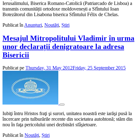
Ierusalimului, Biserica Romano-Catolică (Patriarcado de Lisboa) a
transmis comunității ortodoxe moldovenești a Sfîntului Ioan
Botezătorul din Lisabona biserica Sfîntului Félix de Chelas.
Publicat în
Anunțuri
,
Noutăți
,
Știri
Mesajul Mitropolitului Vladimir în urma
unor declarații denigratoare la adresa
Bisericii
Publicat pe
Thursday, 31 May 2012
Friday, 25 September 2015
de
admin
Iubiţi întru Hristos fraţi şi surori, unitatea noastră este iarăşi pusă la
încercare prin tulburările recente din societatea autohtonă; stăm din
nou în faţa pericolului unei dezbinări sfâşietoare.
Publicat în
Noutăți
,
Știri