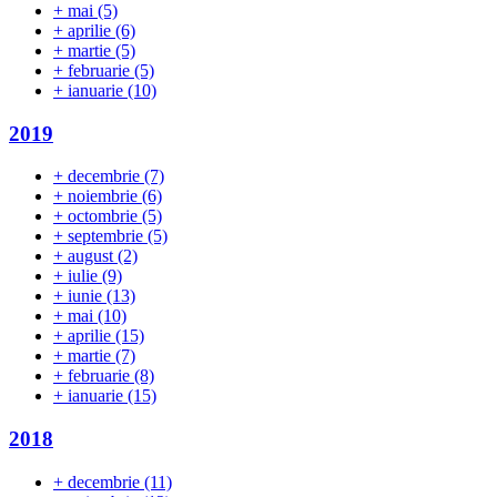
+
mai
(5)
+
aprilie
(6)
+
martie
(5)
+
februarie
(5)
+
ianuarie
(10)
2019
+
decembrie
(7)
+
noiembrie
(6)
+
octombrie
(5)
+
septembrie
(5)
+
august
(2)
+
iulie
(9)
+
iunie
(13)
+
mai
(10)
+
aprilie
(15)
+
martie
(7)
+
februarie
(8)
+
ianuarie
(15)
2018
+
decembrie
(11)