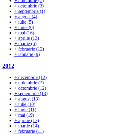
+
noiembrie
(7)
+
octombrie
(3)
+
septembrie
(1)
+
august
(4)
+
iulie
(5)
+
iunie
(6)
+
mai
(16)
+
aprilie
(13)
+
martie
(5)
+
februarie
(12)
+
ianuarie
(9)
2012
+
decembrie
(12)
+
noiembrie
(7)
+
octombrie
(12)
+
septembrie
(13)
+
august
(13)
+
iulie
(10)
+
iunie
(11)
+
mai
(19)
+
aprilie
(17)
+
martie
(14)
+
februarie
(11)