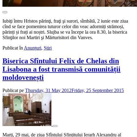
Iubiţi întru Hristos părinţi, fraţi şi surori, sîmbătă, 2 iunie este ziua
cînd se face pomenirea tuturor celor din veac adormiți strămoși,
părinți și frați ai noștri. Slujba se va începe la ora 8.30, la biserica
Sfinţilor noi Martiri şi Mărturisitori din Vanves.
Publicat în
Anunțuri
,
Știri
Biserica Sfîntului Felix de Chelas din
Lisabona a fost transmisă comunității
moldovenești
Publicat pe
Thursday, 31 May 2012
Friday, 25 September 2015
de
admin
Marți, 29 mai, de ziua Sfîntului Sfințitului Ierarh Alexandru al