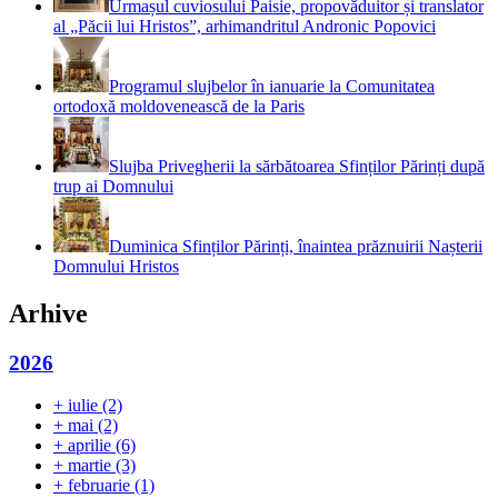
Urmașul cuviosului Paisie, propovăduitor și translator
al „Păcii lui Hristos”, arhimandritul Andronic Popovici
Programul slujbelor în ianuarie la Comunitatea
ortodoxă moldovenească de la Paris
Slujba Privegherii la sărbătoarea Sfinților Părinți după
trup ai Domnului
Duminica Sfinților Părinți, înaintea prăznuirii Nașterii
Domnului Hristos
Arhive
2026
+
iulie
(2)
+
mai
(2)
+
aprilie
(6)
+
martie
(3)
+
februarie
(1)