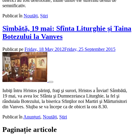
biserici au fost deteriorate, multe dintre ele suferind destul de
semnificativ.
Publicat în
Noutăți
,
Știri
Sîmbătă, 19 mai: Sfînta Liturghie şi Taina
Botezului la Vanves
Publicat pe
Friday, 18 May 2012
Friday, 25 September 2015
de
admin
Iubiţi întru Hristos părinţi, fraţi şi surori, Hristos a Înviat! Sâmbătă,
19 mai, va avea loc Sfânta şi Dumnezeiasca Liturghie, la fel şi
rânduiala Botezului, la biserica Sfinţilor noi Martiri şi Mărturisitori
din Vanves. Slujba se va începe ca de obicei la ora 8.30.
Publicat în
Anunțuri
,
Noutăți
,
Știri
Paginație articole