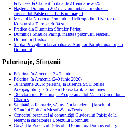
la Niceea la Clamart în data de 21 ianuarie 2025
Nașterea Domnului 2025 la Comunitatea ortodoxă a
cuviosului Paisie de la Paris în imagini
Mesajul la Nașterea Domnului al Mitropolitului Nestor de
Korsun și a Europei de Vest
Predica din Duminica Sfinților Părinți
Duminica Sfinților Părinți, înaintea prăznuirii Nașterii
Domnului Hristos
Slujba Privegherii la sărbătoarea Sfinților Părinți după trup ai
Domnului
Pelerinaje, Sfințenii
Pelerinaj în Armenia: 2 - 9 iunie
Pelerinaj în Armenia (2–9 iunie 2026)
18 ianuarie 2026: pelerinaj la Biserica Sf. Dionisie
Areopaghitul și a Sf. Ioan Botezătorul, la Saintines
18 octombrie: Pelerinaj la Acoperământul Maicii Domnului la
Chartres
Sâmbătă, 8 februarie, vă invităm la pelerinaj la schitul
Sfântului Duh din Mesnil-Saint-Denis
Concertul praznical al comunității Cuviosului Paisie de la
Neamț la sărbătoarea Botezului Domnului
Cuvânt la Praznicul Botezului Domnului, Dumnezeului şi