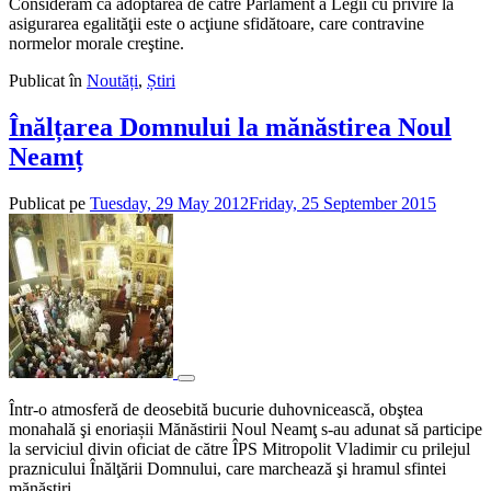
Considerăm că adoptarea de către Parlament a Legii cu privire la
asigurarea egalităţii este o acţiune sfidătoare, care contravine
normelor morale creştine.
Publicat în
Noutăți
,
Știri
Înălțarea Domnului la mănăstirea Noul
Neamț
Publicat pe
Tuesday, 29 May 2012
Friday, 25 September 2015
de
admin
Într-o atmosferă de deosebită bucurie duhovnicească, obştea
monahală şi enoriașii Mănăstirii Noul Neamţ s-au adunat să participe
la serviciul divin oficiat de către ÎPS Mitropolit Vladimir cu prilejul
praznicului Înălţării Domnului, care marchează şi hramul sfintei
mănăstiri.