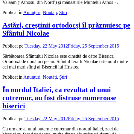
Valaam (‘Athosul din Nord’) şi mănăstirile Muntelui Athos ».
Publicat în
Anunțuri
,
Noutăți
,
Știri
Astăzi, creştinii ortodocşi îl prăznuiesc pe
Sfântul Nicolae
Publicat pe
Tuesday, 22 May 2012
Friday, 25 September 2015
de
admin
Sărbătoarea Sfântului Nicolae este cinstită de către Biserica
Ortodoxă de două ori pe an. Sfântul Ierarh Nicolae este unul dintre
cei mai mari sfinţi ai Bisericii lui Hristos.
Publicat în
Anunțuri
,
Noutăți
,
Știri
În nordul Italiei, ca rezultat al unui
cutremur, au fost distruse numeroase
biserici
Publicat pe
Tuesday, 22 May 2012
Friday, 25 September 2015
de
admin
Ca urmare al unui puternic cutremur din nordul Italiei, zeci de