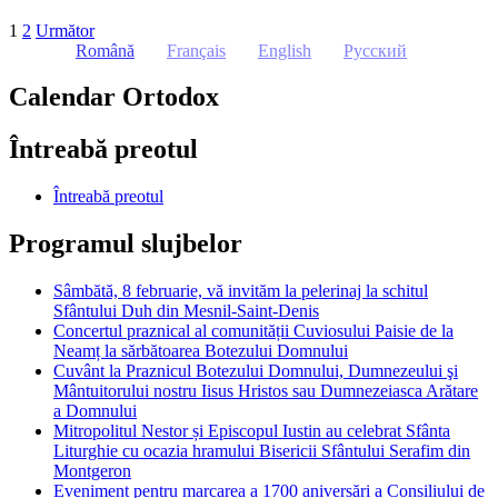
1
2
Următor
Română
Français
English
Русский
Calendar Ortodox
Întreabă preotul
Întreabă preotul
Programul slujbelor
Sâmbătă, 8 februarie, vă invităm la pelerinaj la schitul
Sfântului Duh din Mesnil-Saint-Denis
Concertul praznical al comunității Cuviosului Paisie de la
Neamț la sărbătoarea Botezului Domnului
Cuvânt la Praznicul Botezului Domnului, Dumnezeului şi
Mântuitorului nostru Iisus Hristos sau Dumnezeiasca Arătare
a Domnului
Mitropolitul Nestor și Episcopul Iustin au celebrat Sfânta
Liturghie cu ocazia hramului Bisericii Sfântului Serafim din
Montgeron
Eveniment pentru marcarea a 1700 aniversări a Consiliului de