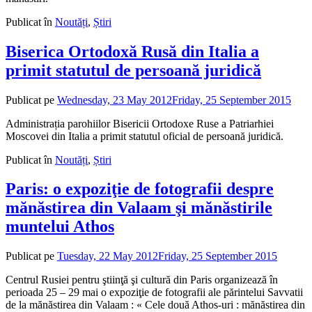
Publicat în
Noutăți
,
Știri
Biserica Ortodoxă Rusă din Italia a
primit statutul de persoană juridică
Publicat pe
Wednesday, 23 May 2012
Friday, 25 September 2015
de
adm
Administrația parohiilor Bisericii Ortodoxe Ruse a Patriarhiei
Moscovei din Italia a primit statutul oficial de persoană juridică.
Publicat în
Noutăți
,
Știri
Paris: o expoziţie de fotografii despre
mănăstirea din Valaam şi mănăstirile
muntelui Athos
Publicat pe
Tuesday, 22 May 2012
Friday, 25 September 2015
de
admin
Centrul Rusiei pentru ştiinţă şi cultură din Paris organizează în
perioada 25 – 29 mai o expoziţie de fotografii ale părintelui Savvatii
de la mănăstirea din Valaam : « Cele două Athos-uri : mănăstirea din