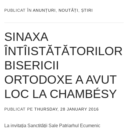
PUBLICAT ÎN
ANUNȚURI
,
NOUTĂȚI
,
ȘTIRI
SINAXA
ÎNTÎISTĂTĂTORILOR
BISERICII
ORTODOXE A AVUT
LOC LA CHAMBÉSY
PUBLICAT PE
THURSDAY, 28 JANUARY 2016
DE
ADMIN
La invitația Sanctității Sale Patriarhul Ecumenic