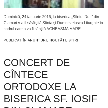
Duminică, 24 ianuarie 2016, la biserica „Sfîntul Duh” din
Clamart v-a fi săvîrşită Sfînta şi Dumnezeiasca Liturghie în
cadrul careia va fi sfinţită AGHEASMA MARE.
PUBLICAT ÎN
ANUNȚURI
,
NOUTĂȚI
,
ȘTIRI
CONCERT DE
CÎNTECE
ORTODOXE LA
BISERICA SF. IOSIF