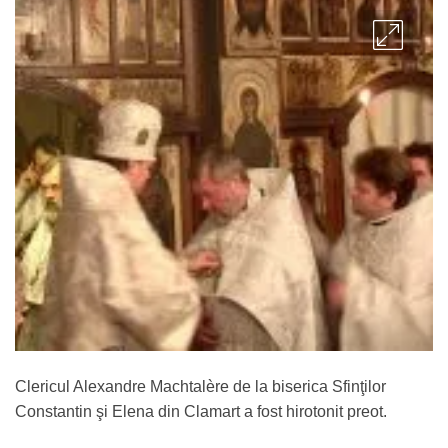
Clericul Alexandre Machtalère de la biserica Sfinţilor
Constantin şi Elena din Clamart a fost hirotonit preot.