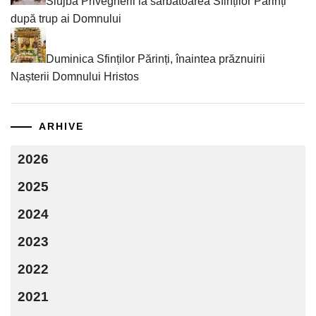
Slujba Privegherii la sărbătoarea Sfinților Părinți
după trup ai Domnului
Duminica Sfinților Părinți, înaintea prăznuirii
Nașterii Domnului Hristos
ARHIVE
2026
2025
2024
2023
2022
2021