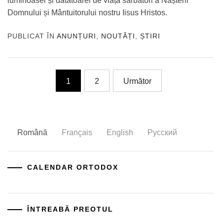
luminoasei și dătătoarei de viață sărbători a Nașterii
Domnului și Mântuitorului nostru Iisus Hristos.
PUBLICAT ÎN
ANUNȚURI
,
NOUTĂȚI
,
ȘTIRI
Paginație
1
2
Următor
articole
Română
Français
English
Русский
CALENDAR ORTODOX
ÎNTREABĂ PREOTUL