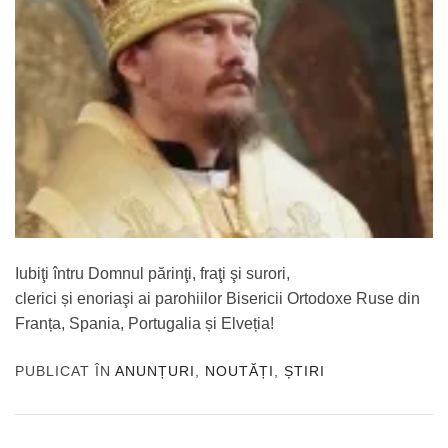
Iubiţi întru Domnul părinţi, fraţi şi surori,
clerici și enoriaşi ai parohiilor Bisericii Ortodoxe Ruse din
Franța, Spania, Portugalia și Elveția!
PUBLICAT ÎN
ANUNȚURI
,
NOUTĂȚI
,
ȘTIRI