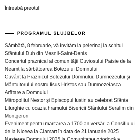
Întreabă preotul
PROGRAMUL SLUJBELOR
Sâmbătă, 8 februarie, vă invităm la pelerinaj la schitul
Sfântului Duh din Mesnil-Saint-Denis
Concertul praznical al comunității Cuviosului Paisie de la
Neamț la sărbătoarea Botezului Domnului
Cuvânt la Praznicul Botezului Domnului, Dumnezeului şi
Mântuitorului nostru Iisus Hristos sau Dumnezeiasca
Arătare a Domnului
Mitropolitul Nestor și Episcopul Iustin au celebrat Sfânta
Liturghie cu ocazia hramului Bisericii Sfântului Serafim din
Montgeron
Eveniment pentru marcarea a 1700 aniversări a Consiliului
de la Niceea la Clamart în data de 21 ianuarie 2025
Nașterea Domnului 2025 la Comunitatea ortodoxă a