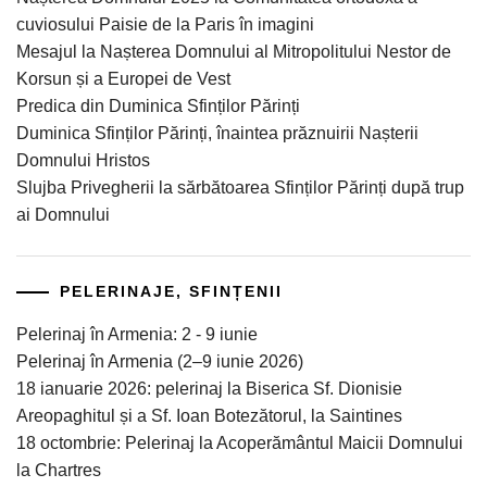
cuviosului Paisie de la Paris în imagini
Mesajul la Nașterea Domnului al Mitropolitului Nestor de
Korsun și a Europei de Vest
Predica din Duminica Sfinților Părinți
Duminica Sfinților Părinți, înaintea prăznuirii Nașterii
Domnului Hristos
Slujba Privegherii la sărbătoarea Sfinților Părinți după trup
ai Domnului
PELERINAJE, SFINȚENII
Pelerinaj în Armenia: 2 - 9 iunie
Pelerinaj în Armenia (2–9 iunie 2026)
18 ianuarie 2026: pelerinaj la Biserica Sf. Dionisie
Areopaghitul și a Sf. Ioan Botezătorul, la Saintines
18 octombrie: Pelerinaj la Acoperământul Maicii Domnului
la Chartres