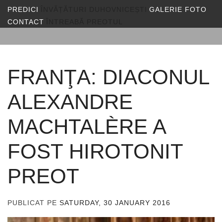
PREDICI
ÎNVĂȚĂTURI DUHOVNICEȘTI
GALERIE FOTO
CONTACT
ÎNTREABĂ PREOTUL
FRANŢA: DIACONUL
ALEXANDRE
MACHTALÈRE A
FOST HIROTONIT
PREOT
PUBLICAT PE
SATURDAY, 30 JANUARY 2016
DE
ADMIN