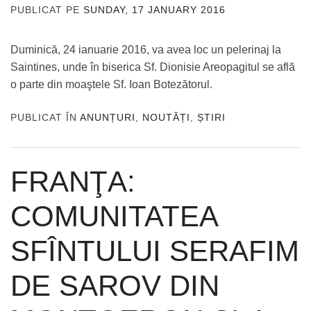
PUBLICAT PE
SUNDAY, 17 JANUARY 2016
DE
ADMIN
Duminică, 24 ianuarie 2016, va avea loc un pelerinaj la
Saintines, unde în biserica Sf. Dionisie Areopagitul se află
o parte din moaştele Sf. Ioan Botezătorul.
PUBLICAT ÎN
ANUNȚURI
,
NOUTĂȚI
,
ȘTIRI
FRANŢA:
COMUNITATEA
SFÎNTULUI SERAFIM
DE SAROV DIN