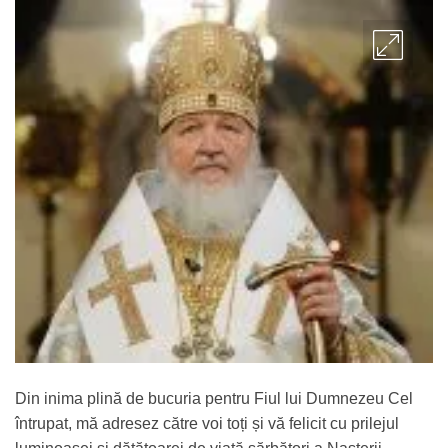
Din inima plină de bucuria pentru Fiul lui Dumnezeu Cel
întrupat, mă adresez către voi toți și vă felicit cu prilejul