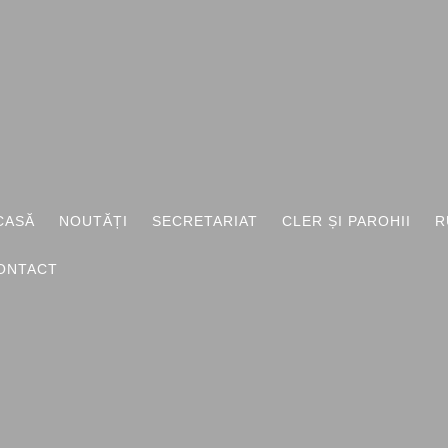
I
CASĂ
NOUTĂȚI
SECRETARIAT
CLER ȘI PAROHII
R
ONTACT