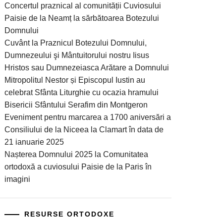
Concertul praznical al comunității Cuviosului
Paisie de la Neamț la sărbătoarea Botezului
Domnului
Cuvânt la Praznicul Botezului Domnului,
Dumnezeului şi Mântuitorului nostru Iisus
Hristos sau Dumnezeiasca Arătare a Domnului
Mitropolitul Nestor și Episcopul Iustin au
celebrat Sfânta Liturghie cu ocazia hramului
Bisericii Sfântului Serafim din Montgeron
Eveniment pentru marcarea a 1700 aniversări a
Consiliului de la Niceea la Clamart în data de
21 ianuarie 2025
Nașterea Domnului 2025 la Comunitatea
ortodoxă a cuviosului Paisie de la Paris în
imagini
RESURSE ORTODOXE