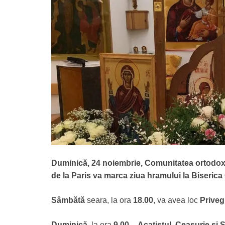
Duminică, 24 noiembrie, Comunitatea ortodox
de la Paris va marca ziua hramului la Biserica 
Sâmbătă
seara, la ora
18.00
, va avea loc
Prive
Duminică
, la ora
9.00
–
Acatistul, Ceasurie și 