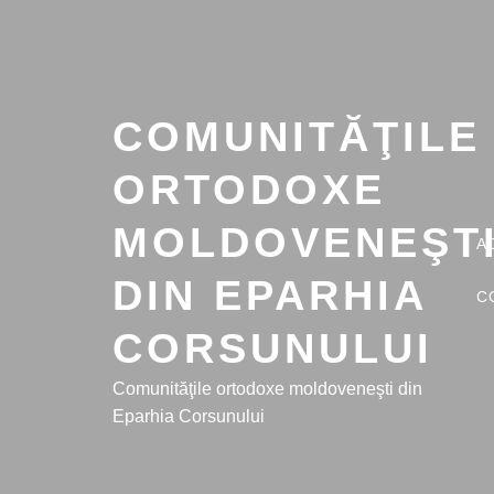
Sari
la
conținut
COMUNITĂŢILE
ORTODOXE
MOLDOVENEŞT
A
DIN EPARHIA
C
CORSUNULUI
Comunităţile ortodoxe moldoveneşti din
Eparhia Corsunului