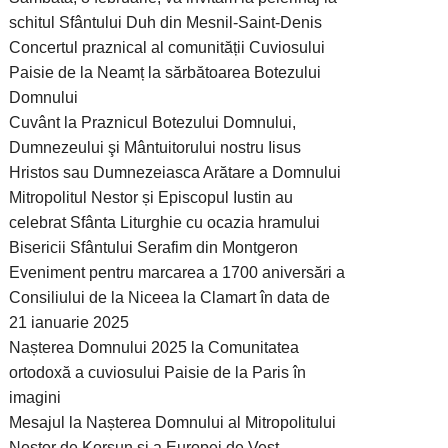
schitul Sfântului Duh din Mesnil-Saint-Denis
Concertul praznical al comunității Cuviosului
Paisie de la Neamț la sărbătoarea Botezului
Domnului
Cuvânt la Praznicul Botezului Domnului,
Dumnezeului şi Mântuitorului nostru Iisus
Hristos sau Dumnezeiasca Arătare a Domnului
Mitropolitul Nestor și Episcopul Iustin au
celebrat Sfânta Liturghie cu ocazia hramului
Bisericii Sfântului Serafim din Montgeron
Eveniment pentru marcarea a 1700 aniversări a
Consiliului de la Niceea la Clamart în data de
21 ianuarie 2025
Nașterea Domnului 2025 la Comunitatea
ortodoxă a cuviosului Paisie de la Paris în
imagini
Mesajul la Nașterea Domnului al Mitropolitului
Nestor de Korsun și a Europei de Vest