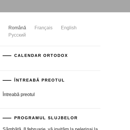
Română
Français
English
Русский
CALENDAR ORTODOX
ÎNTREABĂ PREOTUL
Întreabă preotul
PROGRAMUL SLUJBELOR
Sâmbătă, 8 februarie, vă invităm la pelerinaj la