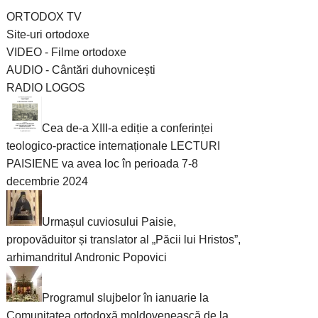
ORTODOX TV
Site-uri ortodoxe
VIDEO - Filme ortodoxe
AUDIO - Cântări duhovnicești
RADIO LOGOS
Cea de-a XIII-a ediție a conferinței
teologico-practice internaționale LECTURI
PAISIENE va avea loc în perioada 7-8
decembrie 2024
Urmașul cuviosului Paisie,
propovăduitor și translator al „Păcii lui Hristos”,
arhimandritul Andronic Popovici
Programul slujbelor în ianuarie la
Comunitatea ortodoxă moldovenească de la