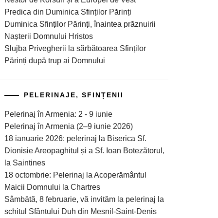
Predica din Duminica Sfinților Părinți
Duminica Sfinților Părinți, înaintea prăznuirii
Nașterii Domnului Hristos
Slujba Privegherii la sărbătoarea Sfinților
Părinți după trup ai Domnului
PELERINAJE, SFINȚENII
Pelerinaj în Armenia: 2 - 9 iunie
Pelerinaj în Armenia (2–9 iunie 2026)
18 ianuarie 2026: pelerinaj la Biserica Sf.
Dionisie Areopaghitul și a Sf. Ioan Botezătorul,
la Saintines
18 octombrie: Pelerinaj la Acoperământul
Maicii Domnului la Chartres
Sâmbătă, 8 februarie, vă invităm la pelerinaj la
schitul Sfântului Duh din Mesnil-Saint-Denis