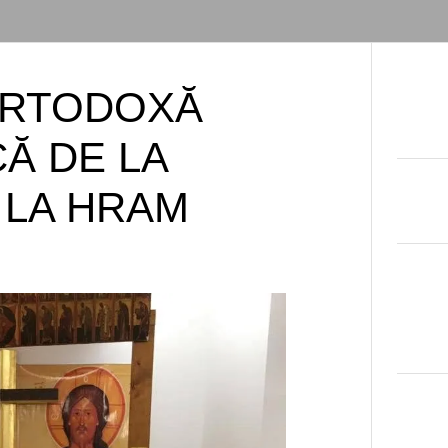
ORTODOXĂ
Ă DE LA
Ă LA HRAM
DE
ADMIN