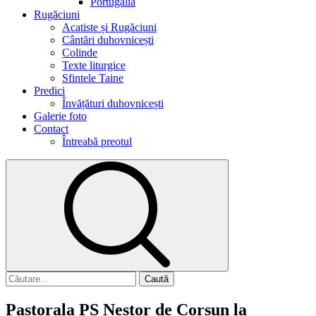
Portugalia
Rugăciuni
Acatiste și Rugăciuni
Cântări duhovnicești
Colinde
Texte liturgice
Sfintele Taine
Predici
Învățături duhovnicești
Galerie foto
Contact
Întreabă preotul
Pastorala PS Nestor de Corsun la