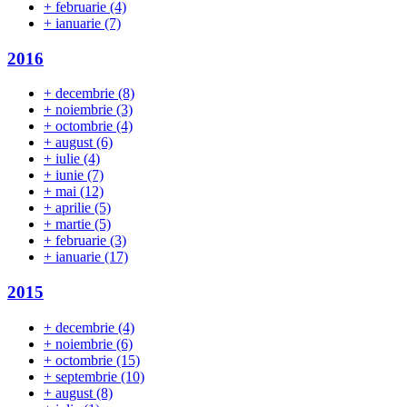
+
februarie
(4)
+
ianuarie
(7)
2016
+
decembrie
(8)
+
noiembrie
(3)
+
octombrie
(4)
+
august
(6)
+
iulie
(4)
+
iunie
(7)
+
mai
(12)
+
aprilie
(5)
+
martie
(5)
+
februarie
(3)
+
ianuarie
(17)
2015
+
decembrie
(4)
+
noiembrie
(6)
+
octombrie
(15)
+
septembrie
(10)
+
august
(8)