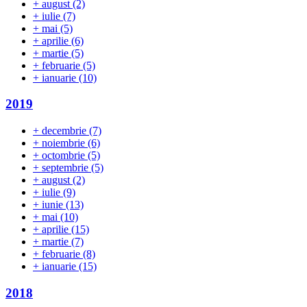
+
august
(2)
+
iulie
(7)
+
mai
(5)
+
aprilie
(6)
+
martie
(5)
+
februarie
(5)
+
ianuarie
(10)
2019
+
decembrie
(7)
+
noiembrie
(6)
+
octombrie
(5)
+
septembrie
(5)
+
august
(2)
+
iulie
(9)
+
iunie
(13)
+
mai
(10)
+
aprilie
(15)
+
martie
(7)
+
februarie
(8)
+
ianuarie
(15)
2018