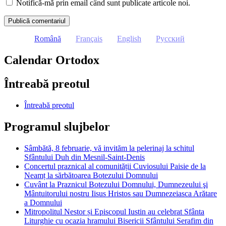
Notifică-mă prin email când sunt publicate articole noi.
Română
Français
English
Русский
Calendar Ortodox
Întreabă preotul
Întreabă preotul
Programul slujbelor
Sâmbătă, 8 februarie, vă invităm la pelerinaj la schitul
Sfântului Duh din Mesnil-Saint-Denis
Concertul praznical al comunității Cuviosului Paisie de la
Neamț la sărbătoarea Botezului Domnului
Cuvânt la Praznicul Botezului Domnului, Dumnezeului şi
Mântuitorului nostru Iisus Hristos sau Dumnezeiasca Arătare
a Domnului
Mitropolitul Nestor și Episcopul Iustin au celebrat Sfânta
Liturghie cu ocazia hramului Bisericii Sfântului Serafim din