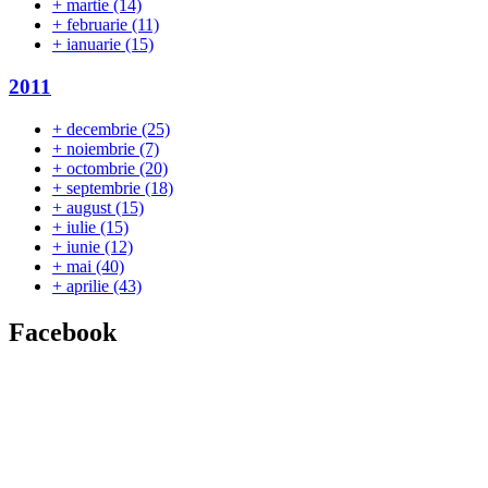
+
martie
(14)
+
februarie
(11)
+
ianuarie
(15)
2011
+
decembrie
(25)
+
noiembrie
(7)
+
octombrie
(20)
+
septembrie
(18)
+
august
(15)
+
iulie
(15)
+
iunie
(12)
+
mai
(40)
+
aprilie
(43)
Facebook