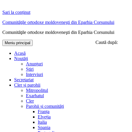
Sari la conținut
Comunităţile ortodoxe moldoveneşti din Eparhia Corsunului
Comunităţile ortodoxe moldoveneşti din Eparhia Corsunului
Caută după:
Meniu principal
Acasă
Noutăți
Anunțuri
Știri
Interviuri
Secretariat
Cler și parohii
Mitropolitul
Exarhatul
Cler
Parohii și comunități
Franța
Elveția
Italia
Spania