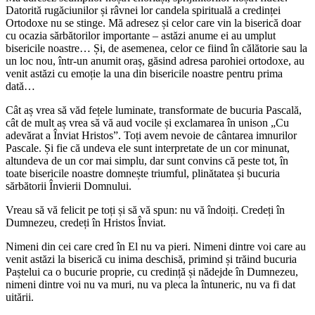
Datorită rugăciunilor și râvnei lor candela spirituală a credinței
Ortodoxe nu se stinge. Mă adresez și celor care vin la biserică doar
cu ocazia sărbătorilor importante – astăzi anume ei au umplut
bisericile noastre… Și, de asemenea, celor ce fiind în călătorie sau la
un loc nou, într-un anumit oraș, găsind adresa parohiei ortodoxe, au
venit astăzi cu emoție la una din bisericile noastre pentru prima
dată…
Cât aș vrea să văd fețele luminate, transformate de bucuria Pascală,
cât de mult aș vrea să vă aud vocile și exclamarea în unison „Cu
adevărat a Înviat Hristos”. Toți avem nevoie de cântarea imnurilor
Pascale. Și fie că undeva ele sunt interpretate de un cor minunat,
altundeva de un cor mai simplu, dar sunt convins că peste tot, în
toate bisericile noastre domnește triumful, plinătatea și bucuria
sărbătorii Învierii Domnului.
Vreau să vă felicit pe toți și să vă spun: nu vă îndoiți. Credeți în
Dumnezeu, credeți în Hristos Înviat.
Nimeni din cei care cred în El nu va pieri. Nimeni dintre voi care au
venit astăzi la biserică cu inima deschisă, primind și trăind bucuria
Paștelui ca o bucurie proprie, cu credință și nădejde în Dumnezeu,
nimeni dintre voi nu va muri, nu va pleca la întuneric, nu va fi dat
uitării.