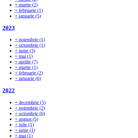
+
martie
(2)
+
februarie
(1)
+
ianuarie
(5)
2023
+
noiembrie
(1)
+
octombrie
(1)
+
iunie
(3)
+
mai
(1)
+
aprilie
(7)
+
martie
(1)
+
februarie
(2)
+
ianuarie
(6)
2022
+
decembrie
(5)
+
noiembrie
(2)
+
octombrie
(6)
+
august
(5)
+
iulie
(1)
+
iunie
(1)
+
mai
(1)