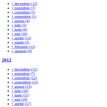
+
decembrie
(12)
+
noiembrie
(7)
+
octombrie
(3)
+
septembrie
(1)
+
august
(4)
+
iulie
(5)
+
iunie
(6)
+
mai
(16)
+
aprilie
(13)
+
martie
(5)
+
februarie
(12)
+
ianuarie
(9)
2012
+
decembrie
(12)
+
noiembrie
(7)
+
octombrie
(12)
+
septembrie
(13)
+
august
(13)
+
iulie
(10)
+
iunie
(11)
+
mai
(19)
+
aprilie
(17)