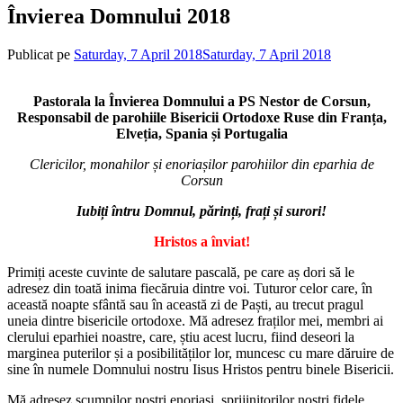
Învierea Domnului 2018
Publicat pe
Saturday, 7 April 2018
Saturday, 7 April 2018
de
admin
Pastorala la Învierea Domnului a PS Nestor de Corsun,
Responsabil de parohiile Bisericii Ortodoxe Ruse din Franța,
Elveția, Spania și Portugalia
Clericilor, monahilor și enoriașilor parohiilor din eparhia de
Corsun
Iubiți întru Domnul, părinți, frați și surori!
Hristos a înviat!
Primiți aceste cuvinte de salutare pascală, pe care aș dori să le
adresez din toată inima fiecăruia dintre voi. Tuturor celor care, în
această noapte sfântă sau în această zi de Paști, au trecut pragul
uneia dintre bisericile ortodoxe. Mă adresez fraților mei, membri ai
clerului eparhiei noastre, care, știu acest lucru, fiind deseori la
marginea puterilor și a posibilităților lor, muncesc cu mare dăruire de
sine în numele Domnului nostru Iisus Hristos pentru binele Bisericii.
Mă adresez scumpilor noștri enoriași, sprijinitorilor noștri fidele.