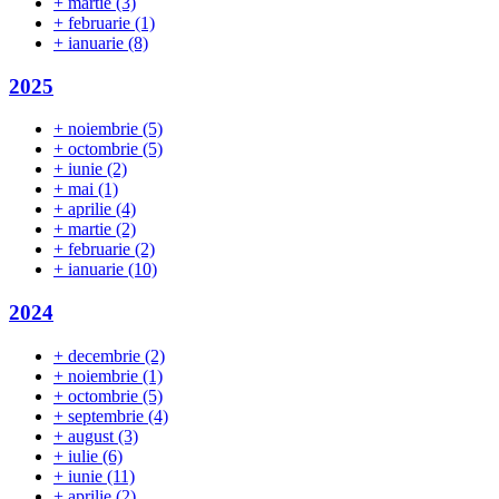
+
martie
(3)
+
februarie
(1)
+
ianuarie
(8)
2025
+
noiembrie
(5)
+
octombrie
(5)
+
iunie
(2)
+
mai
(1)
+
aprilie
(4)
+
martie
(2)
+
februarie
(2)
+
ianuarie
(10)
2024
+
decembrie
(2)
+
noiembrie
(1)
+
octombrie
(5)
+
septembrie
(4)
+
august
(3)
+
iulie
(6)
+
iunie
(11)
+
aprilie
(2)