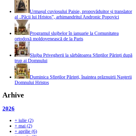
Urmașul cuviosului Paisie, propovăduitor și translator
al „Păcii lui Hristos”, arhimandritul Andronic Popovici
Programul slujbelor în ianuarie la Comunitatea
ortodoxă moldovenească de la Paris
Slujba Privegherii la sărbătoarea Sfinților Părinți după
trup ai Domnului
Duminica Sfinților Părinți, înaintea prăznuirii Nașterii
Domnului Hristos
Arhive
2026
+
iulie
(2)
+
mai
(2)
+
aprilie
(6)