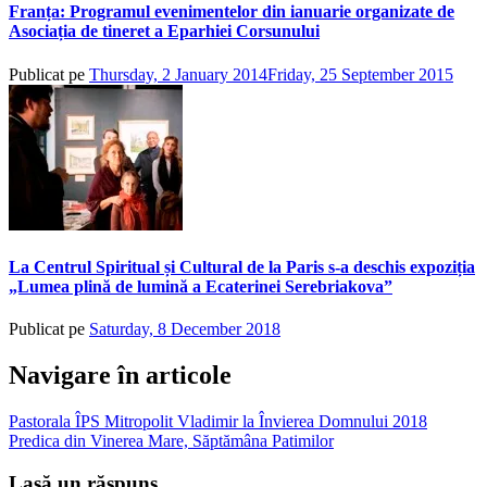
Franța: Programul evenimentelor din ianuarie organizate de
Asociația de tineret a Eparhiei Corsunului
Publicat pe
Thursday, 2 January 2014
Friday, 25 September 2015
de
adm
La Centrul Spiritual și Cultural de la Paris s-a deschis expoziția
„Lumea plină de lumină a Ecaterinei Serebriakova”
Publicat pe
Saturday, 8 December 2018
de
admin
Navigare în articole
Pastorala ÎPS Mitropolit Vladimir la Învierea Domnului 2018
Predica din Vinerea Mare, Săptămâna Patimilor
Lasă un răspuns