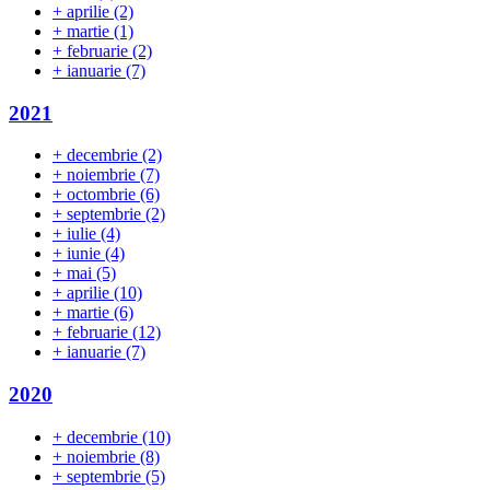
+
aprilie
(2)
+
martie
(1)
+
februarie
(2)
+
ianuarie
(7)
2021
+
decembrie
(2)
+
noiembrie
(7)
+
octombrie
(6)
+
septembrie
(2)
+
iulie
(4)
+
iunie
(4)
+
mai
(5)
+
aprilie
(10)
+
martie
(6)
+
februarie
(12)
+
ianuarie
(7)
2020
+
decembrie
(10)
+
noiembrie
(8)
+
septembrie
(5)