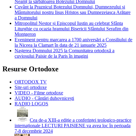
Neamț la sărbătoarea Botezului Domnului
Cuvânt la Praznicul Botezului Domnului, Dumnezeului şi
Mântuitorului nostru Iisus Hristos sau Dumnezeiasca Arătare
a Domnului
Mitropolitul Nestor și Episcopul Iustin au celebrat Sfânta
Liturghie cu ocazia hramului Bisericii Sfântului Serafim din
Montgeron
Eveniment pentru marcarea a 1700 aniversări a Consiliului de
la Niceea la Clamart în data de 21 ianuarie 2025
Nașterea Domnului 2025 la Comunitatea ortodoxă a
cuviosului Paisie de la Paris în imagini
Resurse Ortodoxe
ORTODOX TV
Site-uri ortodoxe
VIDEO - Filme ortodoxe
AUDIO - Cântări duhovnicești
RADIO LOGOS
Cea de-a XIII-a ediție a conferinței teologico-practice
internaționale LECTURI PAISIENE va avea loc în perioada
7-8 decembrie 2024