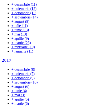
+
decembrie
(11)
+
noiembrie
(12)
+
octombrie
(11)
+
septembrie
(14)
+
august
(8)
+
iulie
(11)
+
iunie
(13)
+
mai
(13)
+
aprilie
(9)
+
martie
(23)
+
februarie
(10)
+
ianuarie
(11)
2017
+
decembrie
(8)
+
noiembrie
(7)
+
octombrie
(9)
+
septembrie
(10)
+
august
(6)
+
iunie
(4)
+
mai
(3)
+
aprilie
(5)
+
martie
(6)