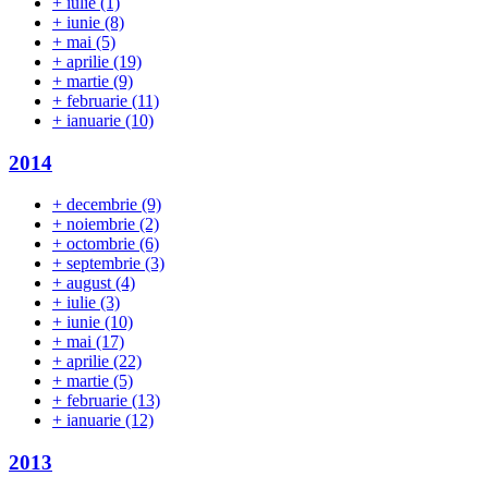
+
iulie
(1)
+
iunie
(8)
+
mai
(5)
+
aprilie
(19)
+
martie
(9)
+
februarie
(11)
+
ianuarie
(10)
2014
+
decembrie
(9)
+
noiembrie
(2)
+
octombrie
(6)
+
septembrie
(3)
+
august
(4)
+
iulie
(3)
+
iunie
(10)
+
mai
(17)
+
aprilie
(22)
+
martie
(5)
+
februarie
(13)
+
ianuarie
(12)
2013