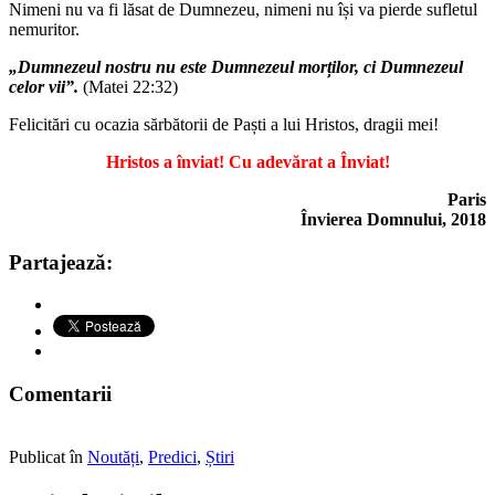
Nimeni nu va fi lăsat de Dumnezeu, nimeni nu își va pierde sufletul
nemuritor.
„Dumnezeul nostru nu este Dumnezeul morților, ci Dumnezeul
celor vii”.
(Matei 22:32)
Felicitări cu ocazia sărbătorii de Paști a lui Hristos, dragii mei!
Hristos a înviat! Cu adevărat a Înviat!
Paris
Învierea Domnului, 2018
Partajează:
Comentarii
Publicat în
Noutăți
,
Predici
,
Știri