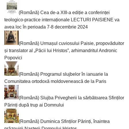
(Română) Cea de-a XIII-a ediție a conferinței
teologico-practice internaționale LECTURI PAISIENE va
avea loc în perioada 7-8 decembrie 2024
(Română) Urmașul cuviosului Paisie, propovăduitor
și translator al „Păcii lui Hristos”, arhimandritul Andronic
Popovici
(Română) Programul slujbelor în ianuarie la
Comunitatea ortodoxă moldovenească de la Paris
(Română) Slujba Privegherii la sărbătoarea Sfinților
Părinți după trup ai Domnului
(Română) Duminica Sfinților Părinți, înaintea
prăznuirii Nașterii Domnului Hristos