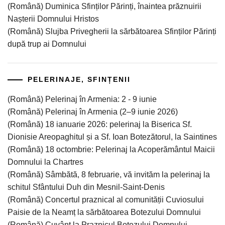
(Română) Duminica Sfinților Părinți, înaintea prăznuirii
Nașterii Domnului Hristos
(Română) Slujba Privegherii la sărbătoarea Sfinților Părinți
după trup ai Domnului
PELERINAJE, SFINȚENII
(Română) Pelerinaj în Armenia: 2 - 9 iunie
(Română) Pelerinaj în Armenia (2–9 iunie 2026)
(Română) 18 ianuarie 2026: pelerinaj la Biserica Sf.
Dionisie Areopaghitul și a Sf. Ioan Botezătorul, la Saintines
(Română) 18 octombrie: Pelerinaj la Acoperământul Maicii
Domnului la Chartres
(Română) Sâmbătă, 8 februarie, vă invităm la pelerinaj la
schitul Sfântului Duh din Mesnil-Saint-Denis
(Română) Concertul praznical al comunității Cuviosului
Paisie de la Neamț la sărbătoarea Botezului Domnului
(Română) Cuvânt la Praznicul Botezului Domnului,