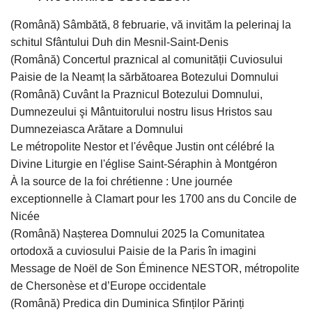
(Română) Sâmbătă, 8 februarie, vă invităm la pelerinaj la
schitul Sfântului Duh din Mesnil-Saint-Denis
(Română) Concertul praznical al comunității Cuviosului
Paisie de la Neamț la sărbătoarea Botezului Domnului
(Română) Cuvânt la Praznicul Botezului Domnului,
Dumnezeului şi Mântuitorului nostru Iisus Hristos sau
Dumnezeiasca Arătare a Domnului
Le métropolite Nestor et l'évêque Justin ont célébré la
Divine Liturgie en l'église Saint-Séraphin à Montgéron
À la source de la foi chrétienne : Une journée
exceptionnelle à Clamart pour les 1700 ans du Concile de
Nicée
(Română) Nașterea Domnului 2025 la Comunitatea
ortodoxă a cuviosului Paisie de la Paris în imagini
Message de Noël de Son Éminence NESTOR, métropolite
de Chersonèse et d’Europe occidentale
(Română) Predica din Duminica Sfinților Părinți