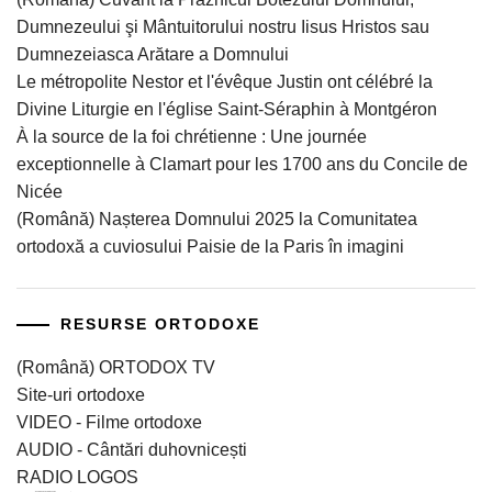
Dumnezeului şi Mântuitorului nostru Iisus Hristos sau
Dumnezeiasca Arătare a Domnului
Le métropolite Nestor et l'évêque Justin ont célébré la
Divine Liturgie en l'église Saint-Séraphin à Montgéron
À la source de la foi chrétienne : Une journée
exceptionnelle à Clamart pour les 1700 ans du Concile de
Nicée
(Română) Nașterea Domnului 2025 la Comunitatea
ortodoxă a cuviosului Paisie de la Paris în imagini
RESURSE ORTODOXE
(Română) ORTODOX TV
Site-uri ortodoxe
VIDEO - Filme ortodoxe
AUDIO - Cântări duhovnicești
RADIO LOGOS