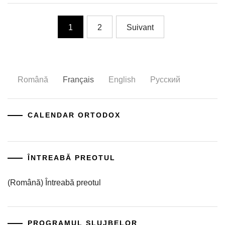
Pagination
1
2
Suivant
des
publications
Română
Français
English
Русский
CALENDAR ORTODOX
ÎNTREABĂ PREOTUL
(Română) Întreabă preotul
PROGRAMUL SLUJBELOR