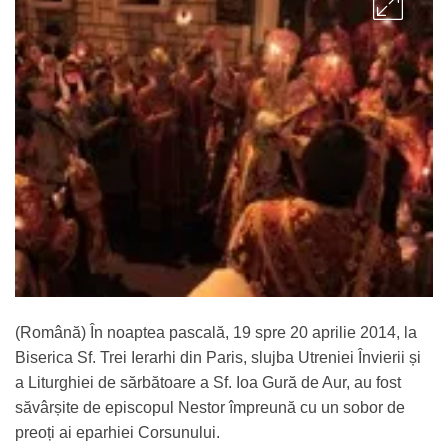
(Română) În noaptea pascală, 19 spre 20 aprilie 2014, la
Biserica Sf. Trei Ierarhi din Paris, slujba Utreniei Învierii și
a Liturghiei de sărbătoare a Sf. Ioa Gură de Aur, au fost
săvârșite de episcopul Nestor împreună cu un sobor de
preoți ai eparhiei Corsunului.