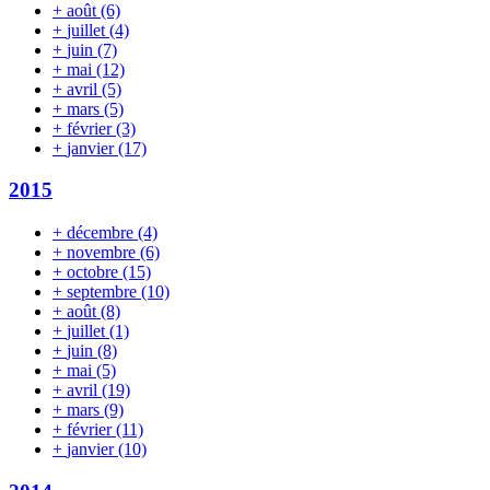
+
août
(6)
+
juillet
(4)
+
juin
(7)
+
mai
(12)
+
avril
(5)
+
mars
(5)
+
février
(3)
+
janvier
(17)
2015
+
décembre
(4)
+
novembre
(6)
+
octobre
(15)
+
septembre
(10)
+
août
(8)
+
juillet
(1)
+
juin
(8)
+
mai
(5)
+
avril
(19)
+
mars
(9)
+
février
(11)
+
janvier
(10)