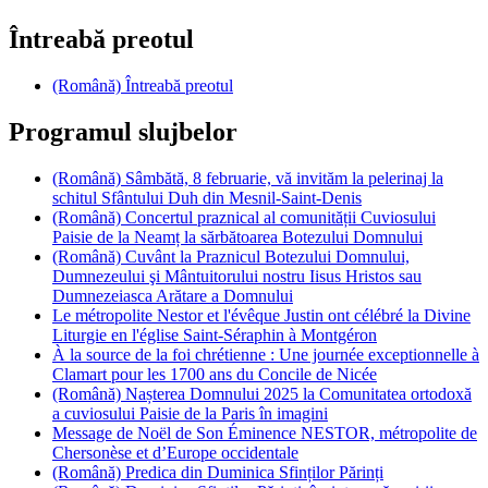
Întreabă preotul
(Română) Întreabă preotul
Programul slujbelor
(Română) Sâmbătă, 8 februarie, vă invităm la pelerinaj la
schitul Sfântului Duh din Mesnil-Saint-Denis
(Română) Concertul praznical al comunității Cuviosului
Paisie de la Neamț la sărbătoarea Botezului Domnului
(Română) Cuvânt la Praznicul Botezului Domnului,
Dumnezeului şi Mântuitorului nostru Iisus Hristos sau
Dumnezeiasca Arătare a Domnului
Le métropolite Nestor et l'évêque Justin ont célébré la Divine
Liturgie en l'église Saint-Séraphin à Montgéron
À la source de la foi chrétienne : Une journée exceptionnelle à
Clamart pour les 1700 ans du Concile de Nicée
(Română) Nașterea Domnului 2025 la Comunitatea ortodoxă
a cuviosului Paisie de la Paris în imagini
Message de Noël de Son Éminence NESTOR, métropolite de
Chersonèse et d’Europe occidentale
(Română) Predica din Duminica Sfinților Părinți