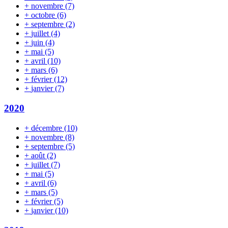
+
novembre
(7)
+
octobre
(6)
+
septembre
(2)
+
juillet
(4)
+
juin
(4)
+
mai
(5)
+
avril
(10)
+
mars
(6)
+
février
(12)
+
janvier
(7)
2020
+
décembre
(10)
+
novembre
(8)
+
septembre
(5)
+
août
(2)
+
juillet
(7)
+
mai
(5)
+
avril
(6)
+
mars
(5)
+
février
(5)
+
janvier
(10)