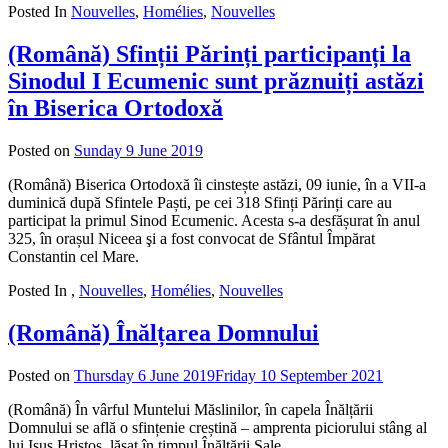
Posted In
Nouvelles
,
Homélies
,
Nouvelles
(Română) Sfinții Părinți participanți la
Sinodul I Ecumenic sunt prăznuiți astăzi
în Biserica Ortodoxă
Posted on
Sunday 9 June 2019
by
admin
(Română) Biserica Ortodoxă îi cinstește astăzi, 09 iunie, în a VII-a
duminică după Sfintele Paști, pe cei 318 Sfinți Părinți care au
participat la primul Sinod Ecumenic. Acesta s-a desfășurat în anul
325, în orașul Niceea şi a fost convocat de Sfântul Împărat
Constantin cel Mare.
Posted In
,
Nouvelles
,
Homélies
,
Nouvelles
(Română) Înălțarea Domnului
Posted on
Thursday 6 June 2019
Friday 10 September 2021
by
admin
(Română) În vârful Muntelui Măslinilor, în capela Înălțării
Domnului se află o sfințenie creștină – amprenta piciorului stâng al
lui Isus Hristos, lăsat în timpul Înălțării Sale.