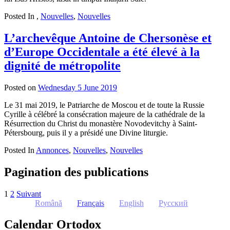
Posted In
,
Nouvelles
,
Nouvelles
L’archevêque Antoine de Chersonèse et
d’Europe Occidentale a été élevé à la
dignité de métropolite
Posted on
Wednesday 5 June 2019
by
admin
Le 31 mai 2019, le Patriarche de Moscou et de toute la Russie
Cyrille à célébré la consécration majeure de la cathédrale de la
Résurrection du Christ du monastère Novodevitchy à Saint-
Pétersbourg, puis il y a présidé une Divine liturgie.
Posted In
Annonces
,
Nouvelles
,
Nouvelles
Pagination des publications
1
2
Suivant
Română
Français
English
Русский
Calendar Ortodox