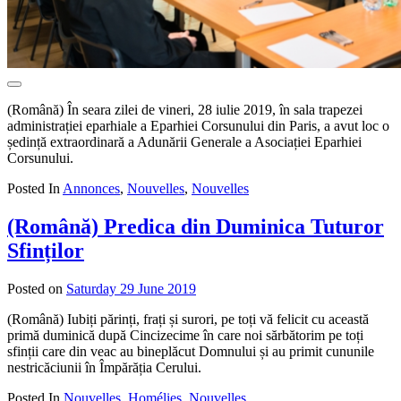
(Română) În seara zilei de vineri, 28 iulie 2019, în sala trapezei
administrației eparhiale a Eparhiei Corsunului din Paris, a avut loc o
ședință extraordinară a Adunării Generale a Asociației Eparhiei
Corsunului.
Posted In
Annonces
,
Nouvelles
,
Nouvelles
(Română) Predica din Duminica Tuturor
Sfinților
Posted on
Saturday 29 June 2019
by
admin
(Română) Iubiți părinți, frați și surori, pe toți vă felicit cu această
primă duminică după Cincizecime în care noi sărbătorim pe toți
sfinții care din veac au bineplăcut Domnului și au primit cununile
nestricăciunii în Împărăția Cerului.
Posted In
Nouvelles
,
Homélies
,
Nouvelles