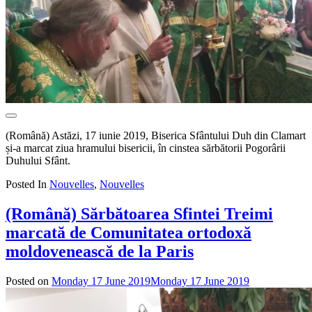
(Română) Astăzi, 17 iunie 2019, Biserica Sfântului Duh din Clamart
și-a marcat ziua hramului bisericii, în cinstea sărbătorii Pogorârii
Duhului Sfânt.
Posted In
Nouvelles
,
Nouvelles
(Română) Sărbătoarea Sfintei Treimi
marcată de Comunitatea ortodoxă
moldovenească de la Paris
Posted on
Monday 17 June 2019
Monday 17 June 2019
by
admin