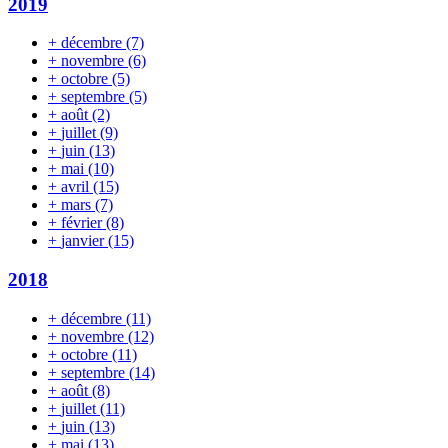
2019
+
décembre
(7)
+
novembre
(6)
+
octobre
(5)
+
septembre
(5)
+
août
(2)
+
juillet
(9)
+
juin
(13)
+
mai
(10)
+
avril
(15)
+
mars
(7)
+
février
(8)
+
janvier
(15)
2018
+
décembre
(11)
+
novembre
(12)
+
octobre
(11)
+
septembre
(14)
+
août
(8)
+
juillet
(11)
+
juin
(13)
+
mai
(13)