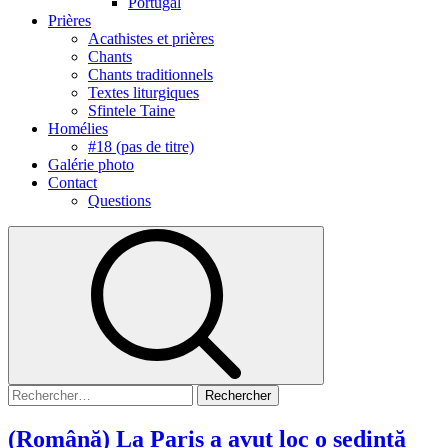
Portugal
Prières
Acathistes et prières
Chants
Chants traditionnels
Textes liturgiques
Sfintele Taine
Homélies
#18 (pas de titre)
Galérie photo
Contact
Questions
(Română) La Paris a avut loc o ședință