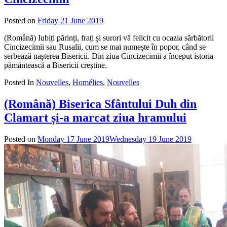
Posted on
Friday 21 June 2019
by
admin
(Română) Iubiți părinți, frați și surori vă felicit cu ocazia sărbătorii
Cincizecimii sau Rusalii, cum se mai numește în popor, când se
serbează nașterea Bisericii. Din ziua Cincizecimii a început istoria
pământească a Bisericii creștine.
Posted In
Nouvelles
,
Homélies
,
Nouvelles
(Română) Biserica Sfântului Duh din
Clamart și-a marcat ziua hramului
Posted on
Monday 17 June 2019
Wednesday 19 June 2019
by
admin