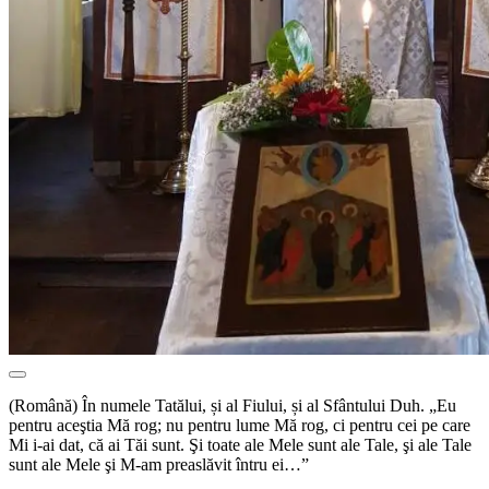
(Română) În numele Tatălui, și al Fiului, și al Sfântului Duh. „Eu
pentru aceştia Mă rog; nu pentru lume Mă rog, ci pentru cei pe care
Mi i-ai dat, că ai Tăi sunt. Şi toate ale Mele sunt ale Tale, şi ale Tale
sunt ale Mele şi M-am preaslăvit întru ei…”