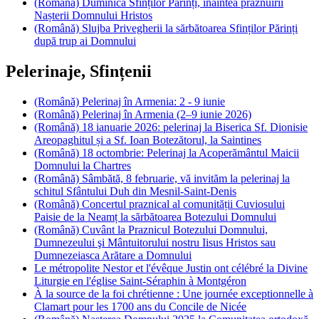
(Română) Duminica Sfinților Părinți, înaintea prăznuirii
Nașterii Domnului Hristos
(Română) Slujba Privegherii la sărbătoarea Sfinților Părinți
după trup ai Domnului
Pelerinaje, Sfințenii
(Română) Pelerinaj în Armenia: 2 - 9 iunie
(Română) Pelerinaj în Armenia (2–9 iunie 2026)
(Română) 18 ianuarie 2026: pelerinaj la Biserica Sf. Dionisie
Areopaghitul și a Sf. Ioan Botezătorul, la Saintines
(Română) 18 octombrie: Pelerinaj la Acoperământul Maicii
Domnului la Chartres
(Română) Sâmbătă, 8 februarie, vă invităm la pelerinaj la
schitul Sfântului Duh din Mesnil-Saint-Denis
(Română) Concertul praznical al comunității Cuviosului
Paisie de la Neamț la sărbătoarea Botezului Domnului
(Română) Cuvânt la Praznicul Botezului Domnului,
Dumnezeului şi Mântuitorului nostru Iisus Hristos sau
Dumnezeiasca Arătare a Domnului
Le métropolite Nestor et l'évêque Justin ont célébré la Divine
Liturgie en l'église Saint-Séraphin à Montgéron
À la source de la foi chrétienne : Une journée exceptionnelle à
Clamart pour les 1700 ans du Concile de Nicée