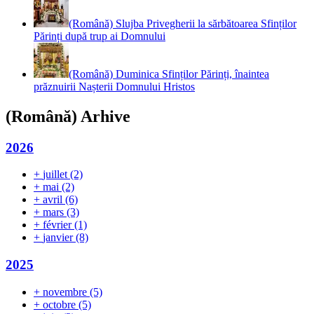
(Română) Slujba Privegherii la sărbătoarea Sfinților
Părinți după trup ai Domnului
(Română) Duminica Sfinților Părinți, înaintea
prăznuirii Nașterii Domnului Hristos
(Română) Arhive
2026
+
juillet
(2)
+
mai
(2)
+
avril
(6)
+
mars
(3)
+
février
(1)
+
janvier
(8)
2025
+
novembre
(5)
+
octobre
(5)