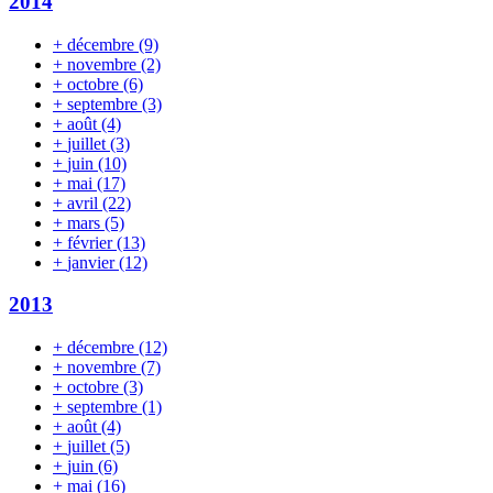
2014
+
décembre
(9)
+
novembre
(2)
+
octobre
(6)
+
septembre
(3)
+
août
(4)
+
juillet
(3)
+
juin
(10)
+
mai
(17)
+
avril
(22)
+
mars
(5)
+
février
(13)
+
janvier
(12)
2013
+
décembre
(12)
+
novembre
(7)
+
octobre
(3)
+
septembre
(1)
+
août
(4)
+
juillet
(5)
+
juin
(6)
+
mai
(16)