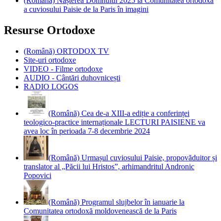
(Română) Nașterea Domnului 2025 la Comunitatea ortodoxă
a cuviosului Paisie de la Paris în imagini
Resurse Ortodoxe
(Română) ORTODOX TV
Site-uri ortodoxe
VIDEO - Filme ortodoxe
AUDIO - Cântări duhovnicești
RADIO LOGOS
(Română) Cea de-a XIII-a ediție a conferinței
teologico-practice internaționale LECTURI PAISIENE va
avea loc în perioada 7-8 decembrie 2024
(Română) Urmașul cuviosului Paisie, propovăduitor și
translator al „Păcii lui Hristos”, arhimandritul Andronic
Popovici
(Română) Programul slujbelor în ianuarie la
Comunitatea ortodoxă moldovenească de la Paris