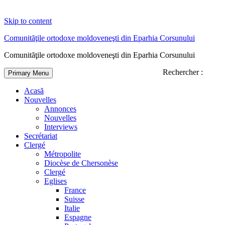
Skip to content
Comunităţile ortodoxe moldoveneşti din Eparhia Corsunului
Comunităţile ortodoxe moldoveneşti din Eparhia Corsunului
Rechercher :
Primary Menu
Acasă
Nouvelles
Annonces
Nouvelles
Interviews
Secrétariat
Clergé
Métropolite
Diocèse de Chersonèse
Clergé
Eglises
France
Suisse
Italie
Espagne