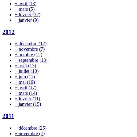
+
avril
(13)
+
mars
(5)
+
février
(12)
+
janvier
(9)
2012
+
décembre
(12)
+
novembre
(7)
+
octobre
(12)
+
septembre
(13)
+
août
(13)
+
juillet
(10)
+
juin
(11)
+
mai
(19)
+
avril
(17)
+
mars
(14)
+
février
(11)
+
janvier
(15)
2011
+
décembre
(25)
+
novembre
(7)