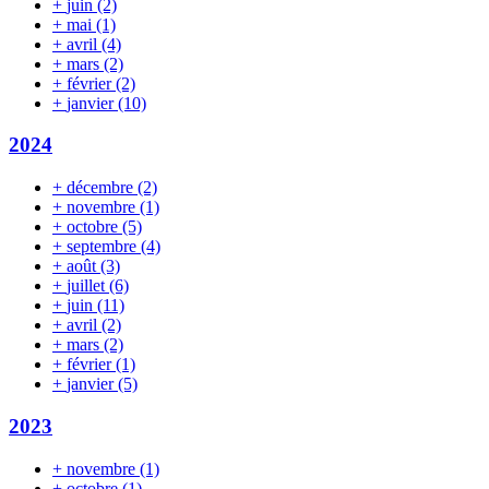
+
juin
(2)
+
mai
(1)
+
avril
(4)
+
mars
(2)
+
février
(2)
+
janvier
(10)
2024
+
décembre
(2)
+
novembre
(1)
+
octobre
(5)
+
septembre
(4)
+
août
(3)
+
juillet
(6)
+
juin
(11)
+
avril
(2)
+
mars
(2)
+
février
(1)
+
janvier
(5)
2023
+
novembre
(1)
+
octobre
(1)