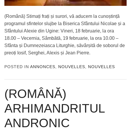
(Română) Stimați frați și surori, vă aducem la cunoștință
programul sfintelor slujbe la Biserica Sfântului Nicolae și a
Sfântului Alexie din Ugine: Vineri, 18 februarie, la ora
18.00 – Vecernia, Sâmbătă, 19 februarie, la ora 10.00 –
Sfânta și Dumnezeiasca Liturghie, săvârșită de soborul de
preoți Iosif, Serghei, Alexis și Jean Pierre.
POSTED IN
ANNONCES
,
NOUVELLES
,
NOUVELLES
(ROMÂNĂ)
ARHIMANDRITUL
ANDRONIC