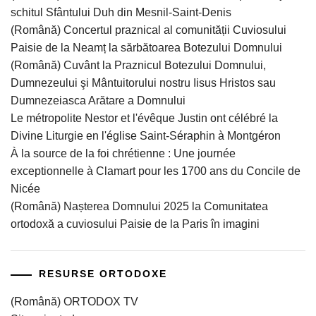
schitul Sfântului Duh din Mesnil-Saint-Denis
(Română) Concertul praznical al comunității Cuviosului
Paisie de la Neamț la sărbătoarea Botezului Domnului
(Română) Cuvânt la Praznicul Botezului Domnului,
Dumnezeului şi Mântuitorului nostru Iisus Hristos sau
Dumnezeiasca Arătare a Domnului
Le métropolite Nestor et l'évêque Justin ont célébré la
Divine Liturgie en l'église Saint-Séraphin à Montgéron
À la source de la foi chrétienne : Une journée
exceptionnelle à Clamart pour les 1700 ans du Concile de
Nicée
(Română) Nașterea Domnului 2025 la Comunitatea
ortodoxă a cuviosului Paisie de la Paris în imagini
RESURSE ORTODOXE
(Română) ORTODOX TV