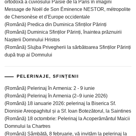
ortodoxă a cuviosului Paisie de la Paris în imagini
Message de Noël de Son Éminence NESTOR, métropolite
de Chersonèse et d’Europe occidentale
(Română) Predica din Duminica Sfinților Părinți
(Română) Duminica Sfinților Părinți, înaintea prăznuirii
Nașterii Domnului Hristos
(Română) Slujba Privegherii la sărbătoarea Sfinților Părinți
după trup ai Domnului
PELERINAJE, SFINȚENII
(Română) Pelerinaj în Armenia: 2 - 9 iunie
(Română) Pelerinaj în Armenia (2–9 iunie 2026)
(Română) 18 ianuarie 2026: pelerinaj la Biserica Sf.
Dionisie Areopaghitul și a Sf. Ioan Botezătorul, la Saintines
(Română) 18 octombrie: Pelerinaj la Acoperământul Maicii
Domnului la Chartres
(Română) Sâmbătă, 8 februarie, vă invităm la pelerinaj la