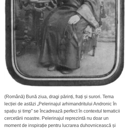
(Română) Bună ziua, dragi părinți, frați și surori. Tema
lecției de astăzi „Pelerinajul arhimandritului Andronic în
spațiu și timp” se încadrează perfect în contextul tematicii
cercetării noastre. Pelerinajul reprezintă nu doar un
moment de inspirație pentru lucrarea duhovnicească și