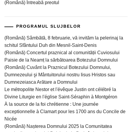
(Română) Întreabă preotul
PROGRAMUL SLUJBELOR
(Română) Sâmbătă, 8 februarie, vă invităm la pelerinaj la
schitul Sfântului Duh din Mesnil-Saint-Denis
(Română) Concertul praznical al comunității Cuviosului
Paisie de la Neamț la sărbătoarea Botezului Domnului
(Română) Cuvânt la Praznicul Botezului Domnului,
Dumnezeului şi Mântuitorului nostru Iisus Hristos sau
Dumnezeiasca Arătare a Domnului
Le métropolite Nestor et l'évêque Justin ont célébré la
Divine Liturgie en l'église Saint-Séraphin à Montgéron
À la source de la foi chrétienne : Une journée
exceptionnelle à Clamart pour les 1700 ans du Concile de
Nicée
(Română) Nașterea Domnului 2025 la Comunitatea