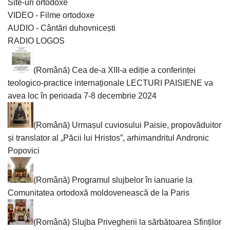
Site-uri ortodoxe
VIDEO - Filme ortodoxe
AUDIO - Cântări duhovnicești
RADIO LOGOS
(Română) Cea de-a XIII-a ediție a conferinței
teologico-practice internaționale LECTURI PAISIENE va
avea loc în perioada 7-8 decembrie 2024
(Română) Urmașul cuviosului Paisie, propovăduitor
și translator al „Păcii lui Hristos”, arhimandritul Andronic
Popovici
(Română) Programul slujbelor în ianuarie la
Comunitatea ortodoxă moldovenească de la Paris
(Română) Slujba Privegherii la sărbătoarea Sfinților