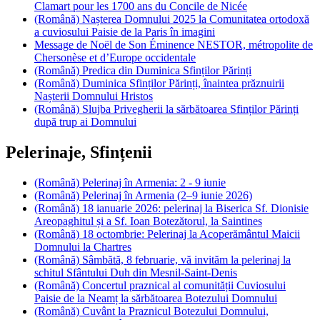
Clamart pour les 1700 ans du Concile de Nicée
(Română) Nașterea Domnului 2025 la Comunitatea ortodoxă
a cuviosului Paisie de la Paris în imagini
Message de Noël de Son Éminence NESTOR, métropolite de
Chersonèse et d’Europe occidentale
(Română) Predica din Duminica Sfinților Părinți
(Română) Duminica Sfinților Părinți, înaintea prăznuirii
Nașterii Domnului Hristos
(Română) Slujba Privegherii la sărbătoarea Sfinților Părinți
după trup ai Domnului
Pelerinaje, Sfințenii
(Română) Pelerinaj în Armenia: 2 - 9 iunie
(Română) Pelerinaj în Armenia (2–9 iunie 2026)
(Română) 18 ianuarie 2026: pelerinaj la Biserica Sf. Dionisie
Areopaghitul și a Sf. Ioan Botezătorul, la Saintines
(Română) 18 octombrie: Pelerinaj la Acoperământul Maicii
Domnului la Chartres
(Română) Sâmbătă, 8 februarie, vă invităm la pelerinaj la
schitul Sfântului Duh din Mesnil-Saint-Denis
(Română) Concertul praznical al comunității Cuviosului
Paisie de la Neamț la sărbătoarea Botezului Domnului
(Română) Cuvânt la Praznicul Botezului Domnului,