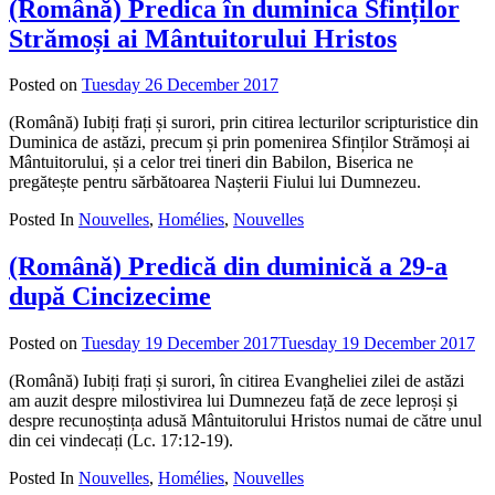
(Română) Predica în duminica Sfinților
Strămoși ai Mântuitorului Hristos
Posted on
Tuesday 26 December 2017
by
admin
(Română) Iubiți frați și surori, prin citirea lecturilor scripturistice din
Duminica de astăzi, precum și prin pomenirea Sfinților Strămoși ai
Mântuitorului, și a celor trei tineri din Babilon, Biserica ne
pregătește pentru sărbătoarea Nașterii Fiului lui Dumnezeu.
Posted In
Nouvelles
,
Homélies
,
Nouvelles
(Română) Predică din duminică a 29-a
după Cincizecime
Posted on
Tuesday 19 December 2017
Tuesday 19 December 2017
by
ad
(Română) Iubiți frați și surori, în citirea Evangheliei zilei de astăzi
am auzit despre milostivirea lui Dumnezeu față de zece leproși și
despre recunoștința adusă Mântuitorului Hristos numai de către unul
din cei vindecați (Lc. 17:12-19).
Posted In
Nouvelles
,
Homélies
,
Nouvelles