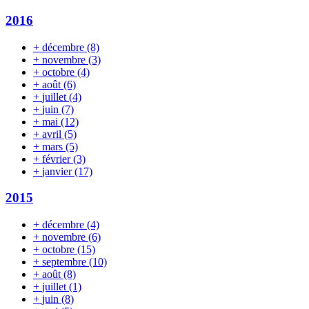
2016
+
décembre
(8)
+
novembre
(3)
+
octobre
(4)
+
août
(6)
+
juillet
(4)
+
juin
(7)
+
mai
(12)
+
avril
(5)
+
mars
(5)
+
février
(3)
+
janvier
(17)
2015
+
décembre
(4)
+
novembre
(6)
+
octobre
(15)
+
septembre
(10)
+
août
(8)
+
juillet
(1)
+
juin
(8)