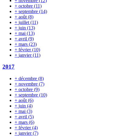
+
novembre
(12)
+
octobre
(11)
+
septembre
(14)
+
août
(8)
+
juillet
(11)
+
juin
(13)
+
mai
(13)
+
avril
(9)
+
mars
(23)
+
février
(10)
+
janvier
(11)
2017
+
décembre
(8)
+
novembre
(7)
+
octobre
(9)
+
septembre
(10)
+
août
(6)
+
juin
(4)
+
mai
(3)
+
avril
(5)
+
mars
(6)
+
février
(4)
+
janvier
(7)