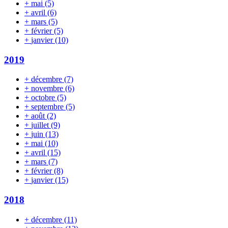
+
mai
(5)
+
avril
(6)
+
mars
(5)
+
février
(5)
+
janvier
(10)
2019
+
décembre
(7)
+
novembre
(6)
+
octobre
(5)
+
septembre
(5)
+
août
(2)
+
juillet
(9)
+
juin
(13)
+
mai
(10)
+
avril
(15)
+
mars
(7)
+
février
(8)
+
janvier
(15)
2018
+
décembre
(11)