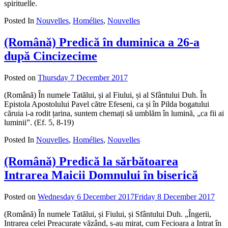
spirituelle.
Posted In
Nouvelles
,
Homélies
,
Nouvelles
(Română) Predică în duminica a 26-a
după Cincizecime
Posted on
Thursday 7 December 2017
by
admin
(Română) În numele Tatălui, și al Fiului, și al Sfântului Duh. În
Epistola Apostolului Pavel către Efeseni, ca și în Pilda bogatului
căruia i-a rodit țarina, suntem chemați să umblăm în lumină, „ca fii ai
luminii”. (Ef. 5, 8-19)
Posted In
Nouvelles
,
Homélies
,
Nouvelles
(Română) Predică la sărbătoarea
Intrarea Maicii Domnului în biserică
Posted on
Wednesday 6 December 2017
Friday 8 December 2017
by
adm
(Română) În numele Tatălui, și Fiului, și Sfântului Duh. „Îngerii,
Intrarea celei Preacurate văzând, s-au mirat, cum Fecioara a Intrat în