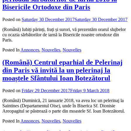
Bisericile Ortodoxe din Paris
Posted on
Saturday 30 December 2017
Saturday 30 December 2017
b
a
(Română) Iubiți părinți, frați și surori, vă prezentăm orarul slujbelor
cu ocazia sărbătorilor de iarnă la Bisericile noastre ortodoxe din
Paris.
Posted In
Annonces
,
Nouvelles
,
Nouvelles
(Română) Centrul eparhial de Pelerinaj
din Paris vă invită la un pelerinaj la
moaștele Sfântului Ioan Botezătorul
Posted on
Friday 29 December 2017
Friday 9 March 2018
by
admin
(Română) Duminică, 21 ianuarie 2018, va avea loc un pelerinaj la
Saintines (Departamentul Oise), unde în Biserica Sf. Dionisie
Areopagitul se păstrează o parte din moastele Sf. Ioan Botezătorul.
Posted In
Annonces
,
Nouvelles
,
Nouvelles