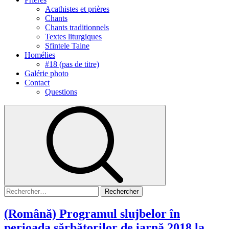
Acathistes et prières
Chants
Chants traditionnels
Textes liturgiques
Sfintele Taine
Homélies
#18 (pas de titre)
Galérie photo
Contact
Questions
Rechercher :
(Română) Programul slujbelor în
perioada sărbătorilor de iarnă 2018 la