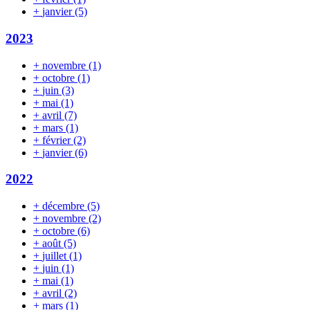
+
janvier
(5)
2023
+
novembre
(1)
+
octobre
(1)
+
juin
(3)
+
mai
(1)
+
avril
(7)
+
mars
(1)
+
février
(2)
+
janvier
(6)
2022
+
décembre
(5)
+
novembre
(2)
+
octobre
(6)
+
août
(5)
+
juillet
(1)
+
juin
(1)
+
mai
(1)
+
avril
(2)
+
mars
(1)