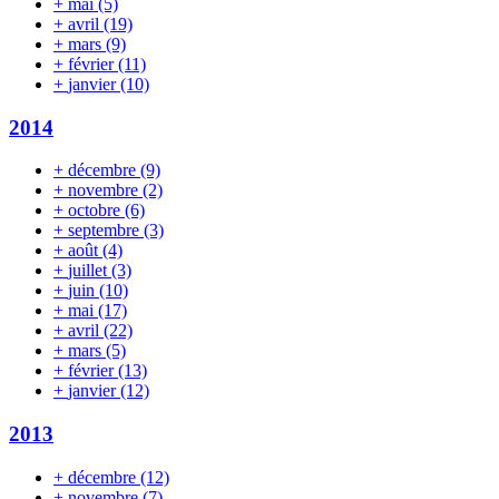
+
mai
(5)
+
avril
(19)
+
mars
(9)
+
février
(11)
+
janvier
(10)
2014
+
décembre
(9)
+
novembre
(2)
+
octobre
(6)
+
septembre
(3)
+
août
(4)
+
juillet
(3)
+
juin
(10)
+
mai
(17)
+
avril
(22)
+
mars
(5)
+
février
(13)
+
janvier
(12)
2013
+
décembre
(12)
+
novembre
(7)