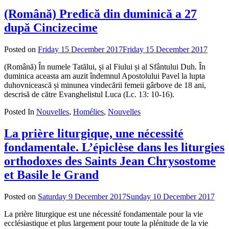
(Română) Predică din duminică a 27
după Cincizecime
Posted on
Friday 15 December 2017
Friday 15 December 2017
by
admin
(Română) În numele Tatălui, și al Fiului și al Sfântului Duh. În
duminica aceasta am auzit îndemnul Apostolului Pavel la lupta
duhovnicească și minunea vindecării femeii gârbove de 18 ani,
descrisă de către Evanghelistul Luca (Lc. 13: 10-16).
Posted In
Nouvelles
,
Homélies
,
Nouvelles
La prière liturgique, une nécessité
fondamentale. L’épiclèse dans les liturgies
orthodoxes des Saints Jean Chrysostome
et Basile le Grand
Posted on
Saturday 9 December 2017
Sunday 10 December 2017
by
adm
La prière liturgique est une nécessité fondamentale pour la vie
ecclésiastique et plus largement pour toute la plénitude de la vie