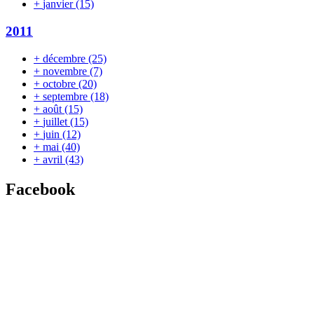
+
janvier
(15)
2011
+
décembre
(25)
+
novembre
(7)
+
octobre
(20)
+
septembre
(18)
+
août
(15)
+
juillet
(15)
+
juin
(12)
+
mai
(40)
+
avril
(43)
Facebook