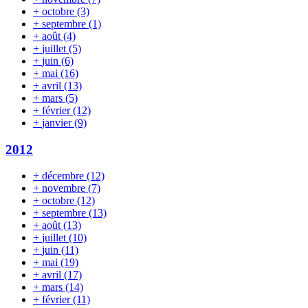
+
octobre
(3)
+
septembre
(1)
+
août
(4)
+
juillet
(5)
+
juin
(6)
+
mai
(16)
+
avril
(13)
+
mars
(5)
+
février
(12)
+
janvier
(9)
2012
+
décembre
(12)
+
novembre
(7)
+
octobre
(12)
+
septembre
(13)
+
août
(13)
+
juillet
(10)
+
juin
(11)
+
mai
(19)
+
avril
(17)
+
mars
(14)
+
février
(11)