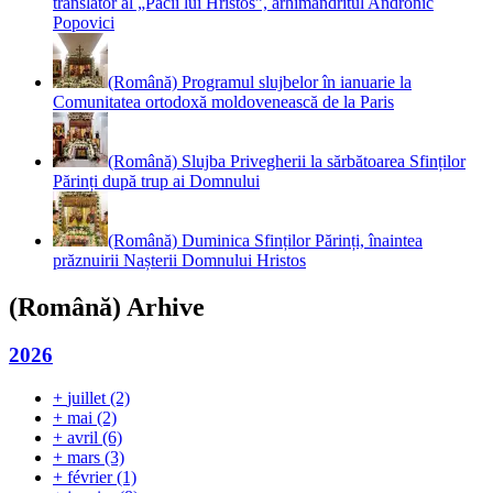
translator al „Păcii lui Hristos”, arhimandritul Andronic
Popovici
(Română) Programul slujbelor în ianuarie la
Comunitatea ortodoxă moldovenească de la Paris
(Română) Slujba Privegherii la sărbătoarea Sfinților
Părinți după trup ai Domnului
(Română) Duminica Sfinților Părinți, înaintea
prăznuirii Nașterii Domnului Hristos
(Română) Arhive
2026
+
juillet
(2)
+
mai
(2)
+
avril
(6)
+
mars
(3)
+
février
(1)