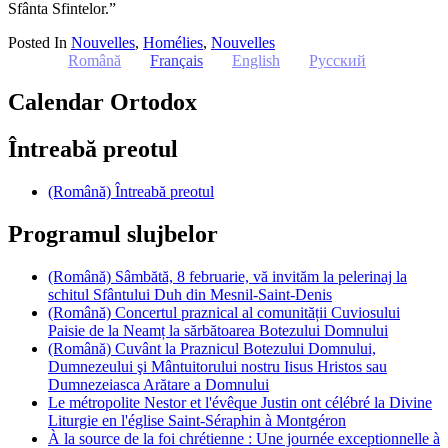
Sfânta Sfintelor.”
Posted In
Nouvelles
,
Homélies
,
Nouvelles
Română
Français
English
Русский
Calendar Ortodox
Întreabă preotul
(Română) Întreabă preotul
Programul slujbelor
(Română) Sâmbătă, 8 februarie, vă invităm la pelerinaj la
schitul Sfântului Duh din Mesnil-Saint-Denis
(Română) Concertul praznical al comunității Cuviosului
Paisie de la Neamț la sărbătoarea Botezului Domnului
(Română) Cuvânt la Praznicul Botezului Domnului,
Dumnezeului şi Mântuitorului nostru Iisus Hristos sau
Dumnezeiasca Arătare a Domnului
Le métropolite Nestor et l'évêque Justin ont célébré la Divine
Liturgie en l'église Saint-Séraphin à Montgéron
À la source de la foi chrétienne : Une journée exceptionnelle à