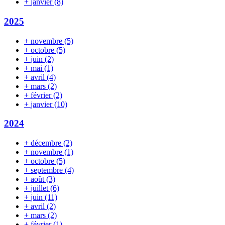
+
janvier
(8)
2025
+
novembre
(5)
+
octobre
(5)
+
juin
(2)
+
mai
(1)
+
avril
(4)
+
mars
(2)
+
février
(2)
+
janvier
(10)
2024
+
décembre
(2)
+
novembre
(1)
+
octobre
(5)
+
septembre
(4)
+
août
(3)
+
juillet
(6)
+
juin
(11)
+
avril
(2)
+
mars
(2)
+
février
(1)