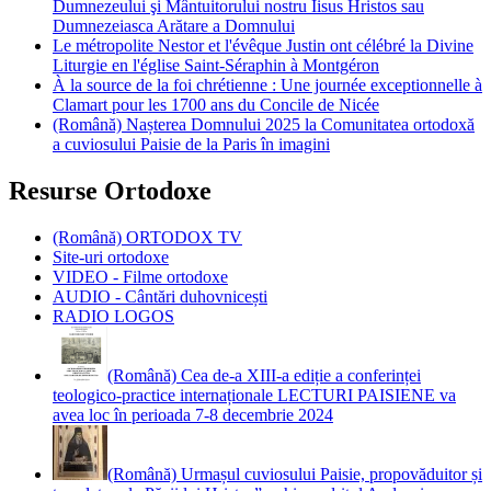
Dumnezeului şi Mântuitorului nostru Iisus Hristos sau
Dumnezeiasca Arătare a Domnului
Le métropolite Nestor et l'évêque Justin ont célébré la Divine
Liturgie en l'église Saint-Séraphin à Montgéron
À la source de la foi chrétienne : Une journée exceptionnelle à
Clamart pour les 1700 ans du Concile de Nicée
(Română) Nașterea Domnului 2025 la Comunitatea ortodoxă
a cuviosului Paisie de la Paris în imagini
Resurse Ortodoxe
(Română) ORTODOX TV
Site-uri ortodoxe
VIDEO - Filme ortodoxe
AUDIO - Cântări duhovnicești
RADIO LOGOS
(Română) Cea de-a XIII-a ediție a conferinței
teologico-practice internaționale LECTURI PAISIENE va
avea loc în perioada 7-8 decembrie 2024
(Română) Urmașul cuviosului Paisie, propovăduitor și