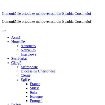
Skip
Comunităţile ortodoxe moldoveneşti din Eparhia Corsunului
to
Comunităţile ortodoxe moldoveneşti din Eparhia Corsunului
content
Primary
Menu
Acasă
Nouvelles
Annonces
Nouvelles
Interviews
Secrétariat
Clergé
Métropolite
Diocèse de Chersonèse
Clergé
Eglises
France
Suisse
Italie
Espagne
Portugal
Prières