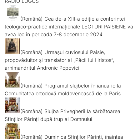
RADIO LOGOS
(Română) Cea de-a XIII-a ediție a conferinței
teologico-practice internaționale LECTURI PAISIENE va
avea loc în perioada 7-8 decembrie 2024
(Română) Urmașul cuviosului Paisie,
propovăduitor și translator al „Păcii lui Hristos”,
arhimandritul Andronic Popovici
(Română) Programul slujbelor în ianuarie la
Comunitatea ortodoxă moldovenească de la Paris
(Română) Slujba Privegherii la sărbătoarea
Sfinților Părinți după trup ai Domnului
(Română) Duminica Sfinților Părinți, înaintea