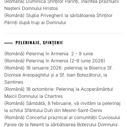
(Română) Duminica Sfinților Părinți, înaintea prăznuirii
Nașterii Domnului Hristos
(Română) Slujba Privegherii la sărbătoarea Sfinților
Părinți după trup ai Domnului
PELERINAJE, SFINȚENII
(Română) Pelerinaj în Armenia: 2 - 9 iunie
(Română) Pelerinaj în Armenia (2–9 iunie 2026)
(Română) 18 ianuarie 2026: pelerinaj la Biserica Sf.
Dionisie Areopaghitul și a Sf. Ioan Botezătorul, la
Saintines
(Română) 18 octombrie: Pelerinaj la Acoperământul
Maicii Domnului la Chartres
(Română) Sâmbătă, 8 februarie, vă invităm la pelerinaj
la schitul Sfântului Duh din Mesnil-Saint-Denis
(Română) Concertul praznical al comunității Cuviosului
Paisie de la Neamț la sărbătoarea Botezului Domnului