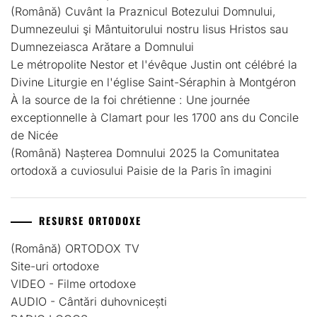
(Română) Cuvânt la Praznicul Botezului Domnului,
Dumnezeului şi Mântuitorului nostru Iisus Hristos sau
Dumnezeiasca Arătare a Domnului
Le métropolite Nestor et l'évêque Justin ont célébré la
Divine Liturgie en l'église Saint-Séraphin à Montgéron
À la source de la foi chrétienne : Une journée
exceptionnelle à Clamart pour les 1700 ans du Concile
de Nicée
(Română) Nașterea Domnului 2025 la Comunitatea
ortodoxă a cuviosului Paisie de la Paris în imagini
RESURSE ORTODOXE
(Română) ORTODOX TV
Site-uri ortodoxe
VIDEO - Filme ortodoxe
AUDIO - Cântări duhovnicești