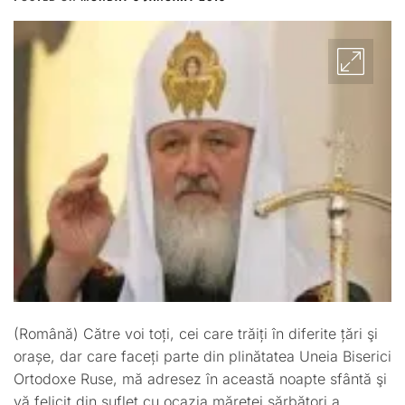
ADMIN
(Română) Către voi toți, cei care trăiți în diferite țări şi
orașe, dar care faceți parte din plinătatea Uneia Biserici
Ortodoxe Ruse, mă adresez în această noapte sfântă şi
vă felicit din suflet cu ocazia măreței sărbători a