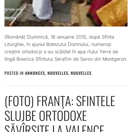
(Română) Duminică, 18 ianuarie 2015, după Sfînta
Liturghie, în ajunul Botezului Domnului, numeroși
creștini ortodocși s-au scăldat în apa rîului Yerre de
lîngă Biserica Sfîntului Serafim de Sarov din Montgeron.
POSTED IN
ANNONCES
,
NOUVELLES
,
NOUVELLES
(FOTO) FRANŢA: SFINTELE
SLUJBE ORTODOXE
SĂVÎRŞITE LA VALENCE