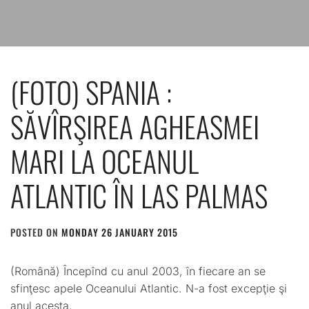
(FOTO) SPANIA :
SĂVÎRŞIREA AGHEASMEI
MARI LA OCEANUL
ATLANTIC ÎN LAS PALMAS
POSTED ON
MONDAY 26 JANUARY 2015
BY
ADMIN
(Română) Începînd cu anul 2003, în fiecare an se
sfinţesc apele Oceanului Atlantic. N-a fost excepţie şi
anul acesta.