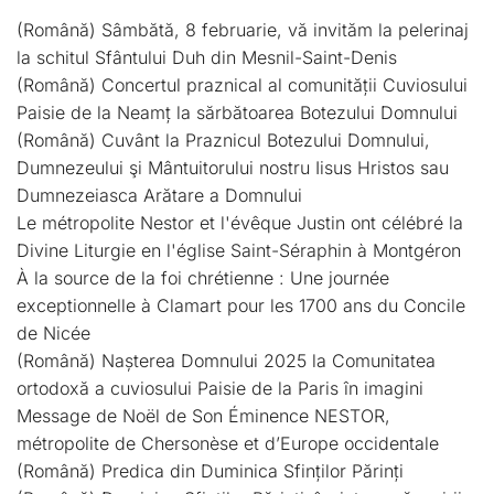
(Română) Sâmbătă, 8 februarie, vă invităm la pelerinaj
la schitul Sfântului Duh din Mesnil-Saint-Denis
(Română) Concertul praznical al comunității Cuviosului
Paisie de la Neamț la sărbătoarea Botezului Domnului
(Română) Cuvânt la Praznicul Botezului Domnului,
Dumnezeului şi Mântuitorului nostru Iisus Hristos sau
Dumnezeiasca Arătare a Domnului
Le métropolite Nestor et l'évêque Justin ont célébré la
Divine Liturgie en l'église Saint-Séraphin à Montgéron
À la source de la foi chrétienne : Une journée
exceptionnelle à Clamart pour les 1700 ans du Concile
de Nicée
(Română) Nașterea Domnului 2025 la Comunitatea
ortodoxă a cuviosului Paisie de la Paris în imagini
Message de Noël de Son Éminence NESTOR,
métropolite de Chersonèse et d’Europe occidentale
(Română) Predica din Duminica Sfinților Părinți