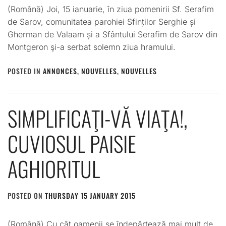
(Română) Joi, 15 ianuarie, în ziua pomenirii Sf. Serafim
de Sarov, comunitatea parohiei Sfinților Serghie și
Gherman de Valaam și a Sfântului Serafim de Sarov din
Montgeron şi-a serbat solemn ziua hramului.
POSTED IN
ANNONCES
,
NOUVELLES
,
NOUVELLES
SIMPLIFICAŢI-VĂ VIAŢA!,
CUVIOSUL PAISIE
AGHIORITUL
POSTED ON
THURSDAY 15 JANUARY 2015
BY
ADMIN
(Română) Cu cât oamenii se îndepărtează mai mult de