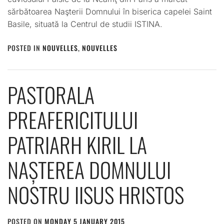
sărbătoarea Naşterii Domnului în biserica capelei Saint
Basile, situată la Centrul de studii ISTINA.
POSTED IN
NOUVELLES
,
NOUVELLES
PASTORALA
PREAFERICITULUI
PATRIARH KIRIL LA
NAȘTEREA DOMNULUI
NOSTRU IISUS HRISTOS
POSTED ON
MONDAY 5 JANUARY 2015
BY