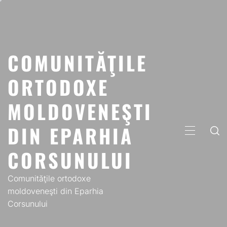
Skip
to
content
COMUNITĂŢILE
ORTODOXE
MOLDOVENEŞTI
DIN EPARHIA
PRIMARY
MENU
CORSUNULUI
Comunităţile ortodoxe
moldoveneşti din Eparhia
Corsunului