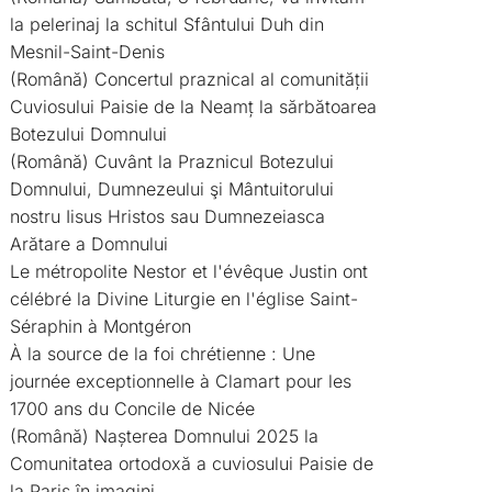
la pelerinaj la schitul Sfântului Duh din
Mesnil-Saint-Denis
(Română) Concertul praznical al comunității
Cuviosului Paisie de la Neamț la sărbătoarea
Botezului Domnului
(Română) Cuvânt la Praznicul Botezului
Domnului, Dumnezeului şi Mântuitorului
nostru Iisus Hristos sau Dumnezeiasca
Arătare a Domnului
Le métropolite Nestor et l'évêque Justin ont
célébré la Divine Liturgie en l'église Saint-
Séraphin à Montgéron
À la source de la foi chrétienne : Une
journée exceptionnelle à Clamart pour les
1700 ans du Concile de Nicée
(Română) Nașterea Domnului 2025 la
Comunitatea ortodoxă a cuviosului Paisie de
la Paris în imagini