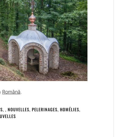
n
Română
.
WS
,
,
NOUVELLES
,
PELERINAGES
,
HOMÉLIES
,
UVELLES