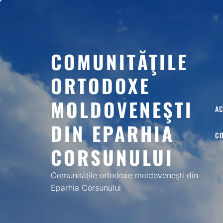
Skip
to
content
COMUNITĂŢILE
ORTODOXE
MOLDOVENEŞTI
A
DIN EPARHIA
C
CORSUNULUI
Comunităţile ortodoxe moldoveneşti din
Eparhia Corsunului