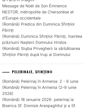
Message de Noël de Son Éminence
NESTOR, métropolite de Chersonèse et
d’Europe occidentale
(Română) Predica din Duminica Sfinților
Părinți
(Română) Duminica Sfinților Părinți, înaintea
prăznuirii Nașterii Domnului Hristos
(Română) Slujba Privegherii la sărbătoarea
Sfinților Părinți după trup ai Domnului
PELERINAJE, SFINȚENII
(Română) Pelerinaj în Armenia: 2 - 9 iunie
(Română) Pelerinaj în Armenia (2–9 iunie
2026)
(Română) 18 ianuarie 2026: pelerinaj la
Biserica Sf. Dionisie Areopaghitul și a Sf.