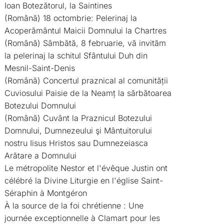
Ioan Botezătorul, la Saintines
(Română) 18 octombrie: Pelerinaj la
Acoperământul Maicii Domnului la Chartres
(Română) Sâmbătă, 8 februarie, vă invităm
la pelerinaj la schitul Sfântului Duh din
Mesnil-Saint-Denis
(Română) Concertul praznical al comunității
Cuviosului Paisie de la Neamț la sărbătoarea
Botezului Domnului
(Română) Cuvânt la Praznicul Botezului
Domnului, Dumnezeului şi Mântuitorului
nostru Iisus Hristos sau Dumnezeiasca
Arătare a Domnului
Le métropolite Nestor et l'évêque Justin ont
célébré la Divine Liturgie en l'église Saint-
Séraphin à Montgéron
À la source de la foi chrétienne : Une
journée exceptionnelle à Clamart pour les