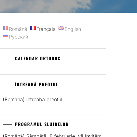
Română
Français
English
Русский
CALENDAR ORTODOX
ÎNTREABĂ PREOTUL
(Română) Întreabă preotul
PROGRAMUL SLUJBELOR
(Română) Sâmbătă, 8 februarie, vă invităm