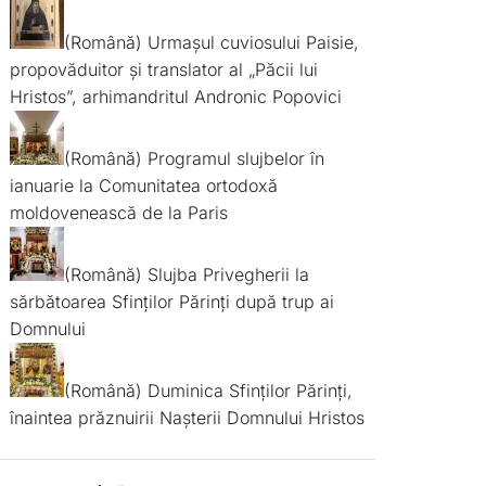
(Română) Urmașul cuviosului Paisie,
propovăduitor și translator al „Păcii lui
Hristos”, arhimandritul Andronic Popovici
(Română) Programul slujbelor în
ianuarie la Comunitatea ortodoxă
moldovenească de la Paris
(Română) Slujba Privegherii la
sărbătoarea Sfinților Părinți după trup ai
Domnului
(Română) Duminica Sfinților Părinți,
înaintea prăznuirii Nașterii Domnului Hristos