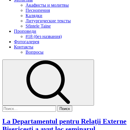
Акафисты и молитвы
Песнопения
Калядки
Литургические тексты
Sfintele Taine
Проповеди
#18 (без названия)
Фотогалерея
Контакты
Вопросы
Найти:
La Departamentul pentru Relaţii Externe
Bisericeşti a avut loc seminarul