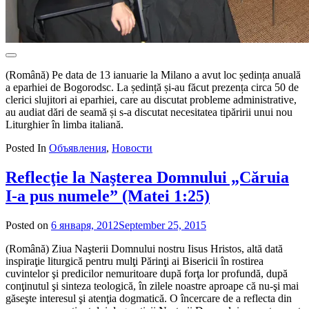
(Română) Pe data de 13 ianuarie la Milano a avut loc ședința anuală
a eparhiei de Bogorodsc. La ședință și-au făcut prezența circa 50 de
clerici slujitori ai eparhiei, care au discutat probleme administrative,
au audiat dări de seamă și s-a discutat necesitatea tipăririi unui nou
Liturghier în limba italiană.
Posted In
Объявления
,
Новости
Reflecţie la Naşterea Domnului „Căruia
I-a pus numele” (Matei 1:25)
Posted on
6 января, 2012
September 25, 2015
by
admin
(Română) Ziua Naşterii Domnului nostru Iisus Hristos, altă dată
inspiraţie liturgică pentru mulţi Părinţi ai Bisericii în rostirea
cuvintelor şi predicilor nemuritoare după forţa lor profundă, după
conţinutul şi sinteza teologică, în zilele noastre aproape că nu-şi mai
găseşte interesul şi atenţia dogmatică. O încercare de a reflecta din