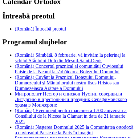
Calendar Ortodox
Întreabă preotul
(Română) Întreabă preotul
Programul slujbelor
(Română) Sâmbătă, 8 februarie, vă invităm la pelerinaj la
schitul Sfântului Duh din Mesnil-Saint-Denis
(Română) Concertul praznical al comunității Cuviosului
Paisie de la Neamț la sărbătoarea Botezului Domnului
(Română) Cuvânt la Praznicul Botezului Domnului,
Dumnezeului şi Mântuitorului nostru Iisus Hristos sau
Dumnezeiasca Arătare a Domnului
Митрополит Нестор и епископ Иустин совершили
Литургию в престольный праздник Серафимовского
храма в Монжероне
(Română) Eveniment pentru marcarea a 1700 aniversări a
Consiliului de la Niceea la Clamart în data de 21 ianuarie
2025
(Română) Nașterea Domnului 2025 la Comunitatea ortodoxă
a cuviosului Paisie de la Paris în imagini