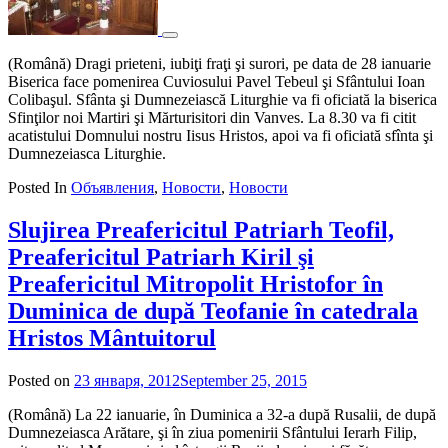
(Română) Dragi prieteni, iubiţi fraţi şi surori, pe data de 28 ianuarie
Biserica face pomenirea Cuviosului Pavel Tebeul şi Sfântului Ioan
Colibaşul. Sfânta şi Dumnezeiască Liturghie va fi oficiată la biserica
Sfinţilor noi Martiri şi Mărturisitori din Vanves. La 8.30 va fi citit
acatistului Domnului nostru Iisus Hristos, apoi va fi oficiată sfînta şi
Dumnezeiasca Liturghie.
Posted In
Объявления
,
Новости
,
Новости
Slujirea Preafericitul Patriarh Teofil,
Preafericitul Patriarh Kiril şi
Preafericitul Mitropolit Hristofor în
Duminica de după Teofanie în catedrala
Hristos Mântuitorul
Posted on
23 января, 2012
September 25, 2015
by
admin
(Română) La 22 ianuarie, în Duminica a 32-a după Rusalii, de după
Dumnezeiasca Arătare, şi în ziua pomenirii Sfântului Ierarh Filip,