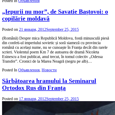
Posted In
Объявления
„Iepurii nu mor”, de Savatie Baștovoi: o
copilărie moldavă
Posted on
21 января, 2012
September 25, 2015
by
admin
(Română) Despre mica Republică Moldova, fostă minusculă piesă
din confeti-ul imperiului sovietic și soră siameză cu provincia
română cu același nume, nu se cunoaște în Franța decât din rarele
scrieri. Violentul poem Km 7 de autoarea de dramă Nicoleta
Esinescu a fost publicat, anul trecut, în tomul colectiv „Odessa
Transfer”. Cronici de la Marea Neagră (negru pe alb)…
Posted In
Объявления
,
Новости
Sărbătoarea hramului la Seminarul
Ortodox Rus din Franţa
Posted on
17 января, 2012
September 25, 2015
by
admin