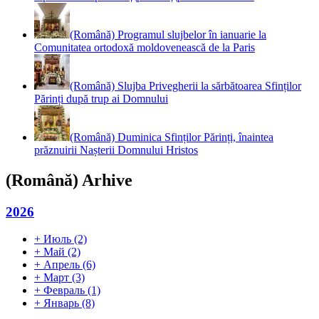
(Română) Programul slujbelor în ianuarie la
Comunitatea ortodoxă moldovenească de la Paris
(Română) Slujba Privegherii la sărbătoarea Sfinților
Părinți după trup ai Domnului
(Română) Duminica Sfinților Părinți, înaintea
prăznuirii Nașterii Domnului Hristos
(Română) Arhive
2026
+
Июль
(2)
+
Май
(2)
+
Апрель
(6)
+
Март
(3)
+
Февраль
(1)
+
Январь
(8)