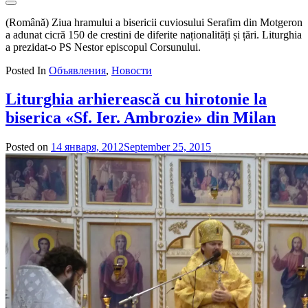
(Română) Ziua hramului a bisericii cuviosului Serafim din Motgeron
a adunat cicră 150 de crestini de diferite naționalități și țări. Liturghia
a prezidat-o PS Nestor episcopul Corsunului.
Posted In
Объявления
,
Новости
Liturghia arhierească cu hirotonie la
biserica «Sf. Ier. Ambrozie» din Milan
Posted on
14 января, 2012
September 25, 2015
by
admin