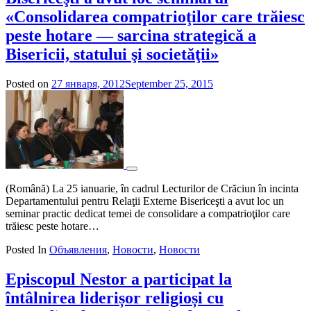
«Consolidarea compatrioţilor care trăiesc
peste hotare — sarcina strategică a
Bisericii, statului şi societăţii»
Posted on
27 января, 2012
September 25, 2015
by
admin
(Română) La 25 ianuarie, în cadrul Lecturilor de Crăciun în incinta
Departamentului pentru Relaţii Externe Bisericeşti a avut loc un
seminar practic dedicat temei de consolidare a compatrioţilor care
trăiesc peste hotare…
Posted In
Объявления
,
Новости
,
Новости
Episcopul Nestor a participat la
întâlnirea liderișor religioși cu