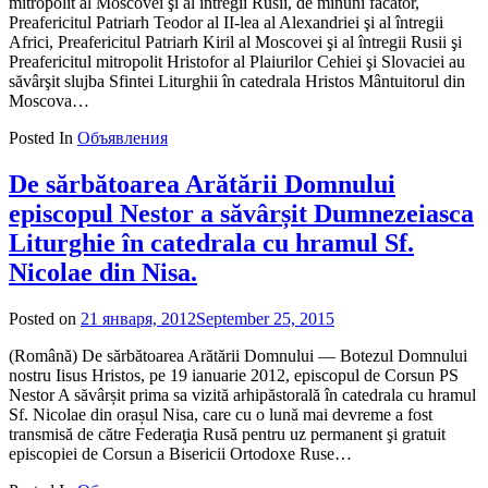
mitropolit al Moscovei şi al întregii Rusii, de minuni făcător,
Preafericitul Patriarh Teodor al II-lea al Alexandriei şi al întregii
Africi, Preafericitul Patriarh Kiril al Moscovei şi al întregii Rusii şi
Preafericitul mitropolit Hristofor al Plaiurilor Cehiei şi Slovaciei au
săvârşit slujba Sfintei Liturghii în catedrala Hristos Mântuitorul din
Moscova…
Posted In
Объявления
De sărbătoarea Arătării Domnului
episcopul Nestor a săvârșit Dumnezeiasca
Liturghie în catedrala cu hramul Sf.
Nicolae din Nisa.
Posted on
21 января, 2012
September 25, 2015
by
admin
(Română) De sărbătoarea Arătării Domnului — Botezul Domnului
nostru Iisus Hristos, pe 19 ianuarie 2012, episcopul de Corsun PS
Nestor A săvârșit prima sa vizită arhipăstorală în catedrala cu hramul
Sf. Nicolae din orașul Nisa, care cu o lună mai devreme a fost
transmisă de către Federaţia Rusă pentru uz permanent şi gratuit
episcopiei de Corsun a Bisericii Ortodoxe Ruse…