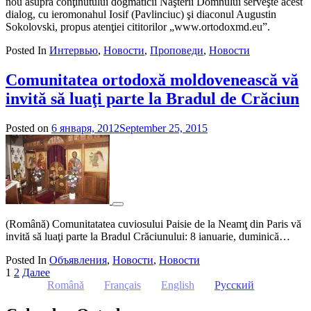
nou asupra conţinutului dogmaticii Naşterii Domnului serveşte acest
dialog, cu ieromonahul Iosif (Pavlinciuc) şi diaconul Augustin
Sokolovski, propus atenţiei cititorilor „www.ortodoxmd.eu”.
Posted In
Интервью
,
Новости
,
Проповеди
,
Новости
Comunitatea ortodoxă moldovenească vă
invită să luaţi parte la Bradul de Crăciun
Posted on
6 января, 2012
September 25, 2015
by
admin
(Română) Comunitatatea cuviosului Paisie de la Neamţ din Paris vă
invită să luaţi parte la Bradul Crăciunului: 8 ianuarie, duminică…
Posted In
Объявления
,
Новости
,
Новости
Пагинация
1
2
Далее
Română
Français
English
Русский
записей