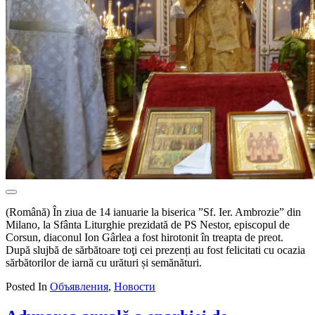
(Română) În ziua de 14 ianuarie la biserica ”Sf. Ier. Ambrozie” din
Milano, la Sfânta Liturghie prezidată de PS Nestor, episcopul de
Corsun, diaconul Ion Gârlea a fost hirotonit în treapta de preot.
După slujbă de sărbătoare toţi cei prezenți au fost felicitati cu ocazia
sărbătorilor de iarnă cu urături și semănături.
Posted In
Объявления
,
Новости