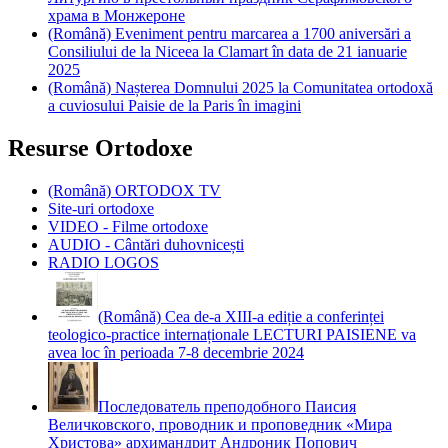
храма в Монжероне
(Română) Eveniment pentru marcarea a 1700 aniversări a
Consiliului de la Niceea la Clamart în data de 21 ianuarie
2025
(Română) Nașterea Domnului 2025 la Comunitatea ortodoxă
a cuviosului Paisie de la Paris în imagini
Resurse Ortodoxe
(Română) ORTODOX TV
Site-uri ortodoxe
VIDEO - Filme ortodoxe
AUDIO - Cântări duhovnicești
RADIO LOGOS
(Română) Cea de-a XIII-a ediție a conferinței
teologico-practice internaționale LECTURI PAISIENE va
avea loc în perioada 7-8 decembrie 2024
Последователь преподобного Паисия
Величковского, проводник и проповедник «Мира
Христова» архимандрит Андроник Попович