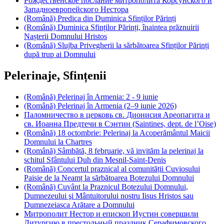
Рождественское послание митрополита Корсунского и
Западноевропейского Нестора
(Română) Predica din Duminica Sfinților Părinți
(Română) Duminica Sfinților Părinți, înaintea prăznuirii
Nașterii Domnului Hristos
(Română) Slujba Privegherii la sărbătoarea Sfinților Părinți
după trup ai Domnului
Pelerinaje, Sfințenii
(Română) Pelerinaj în Armenia: 2 - 9 iunie
(Română) Pelerinaj în Armenia (2–9 iunie 2026)
Паломничество в церковь св. Дионисия Ареопагита и
св. Иоанна Предтечи в Сэнтин (Saintines, dept. de l’Оise)
(Română) 18 octombrie: Pelerinaj la Acoperământul Maicii
Domnului la Chartres
(Română) Sâmbătă, 8 februarie, vă invităm la pelerinaj la
schitul Sfântului Duh din Mesnil-Saint-Denis
(Română) Concertul praznical al comunității Cuviosului
Paisie de la Neamț la sărbătoarea Botezului Domnului
(Română) Cuvânt la Praznicul Botezului Domnului,
Dumnezeului şi Mântuitorului nostru Iisus Hristos sau
Dumnezeiasca Arătare a Domnului
Митрополит Нестор и епископ Иустин совершили
Литургию в престольный праздник Серафимовского