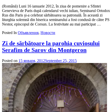
(Română) Luni 16 ianuarie 2012, în ziua de pomenire a Sfintei
Genevieva de Paris după calendarul vechi iulian, Seminarul Ortodox
Rus din Paris și-a celebrat sărbătoarea sa patronală. În această zi
liturghia solemnă din biserica seminarului a fost condusă de către PS
Nestor, episcopul de Corsun. La festivitate au mai participat …
Posted In
Объявления
,
Новости
Zi de sărbătoare la parohia cuviosului
Serafim de Sarov din Montgeron
Posted on
15 января, 2012
September 25, 2015
by
admin