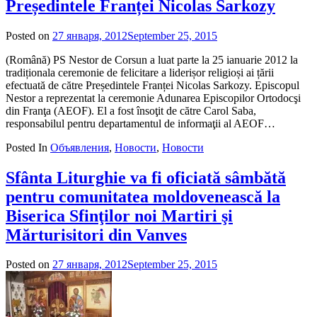
Președintele Franței Nicolas Sarkozy
Posted on
27 января, 2012
September 25, 2015
by
admin
(Română) PS Nestor de Corsun a luat parte la 25 ianuarie 2012 la
tradiționala ceremonie de felicitare a liderișor religioși ai țării
efectuată de către Președintele Franței Nicolas Sarkozy. Episcopul
Nestor a reprezentat la ceremonie Adunarea Episcopilor Ortodocşi
din Franţa (AEOF). El a fost însoţit de către Carol Saba,
responsabilul pentru departamentul de informaţii al AEOF…
Posted In
Объявления
,
Новости
,
Новости
Sfânta Liturghie va fi oficiată sâmbătă
pentru comunitatea moldovenească la
Biserica Sfinţilor noi Martiri şi
Mărturisitori din Vanves
Posted on
27 января, 2012
September 25, 2015
by
admin