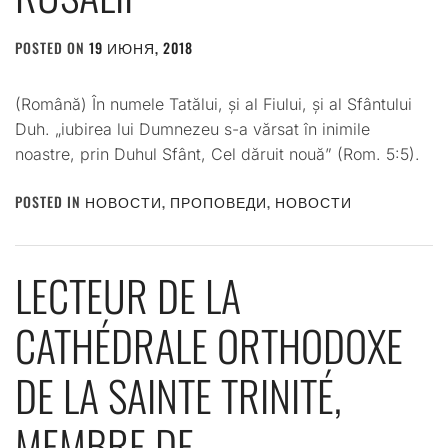
POSTED ON
19 ИЮНЯ, 2018
BY
ADMIN
(Română) În numele Tatălui, și al Fiului, și al Sfântului
Duh. „iubirea lui Dumnezeu s-a vărsat în inimile
noastre, prin Duhul Sfânt, Cel dăruit nouă” (Rom. 5:5).
POSTED IN
НОВОСТИ
,
ПРОПОВЕДИ
,
НОВОСТИ
LECTEUR DE LA
CATHÉDRALE ORTHODOXE
DE LA SAINTE TRINITÉ,
MEMBRE DE