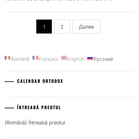
Пагинация
1
2
Далее
записей
Română
Français
English
Русский
CALENDAR ORTODOX
ÎNTREABĂ PREOTUL
(Română) Întreabă preotul