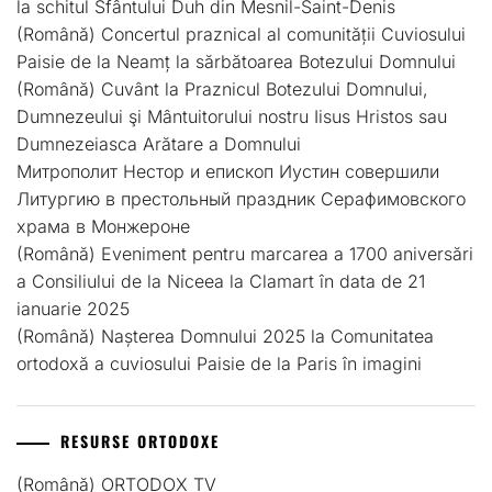
la schitul Sfântului Duh din Mesnil-Saint-Denis
(Română) Concertul praznical al comunității Cuviosului
Paisie de la Neamț la sărbătoarea Botezului Domnului
(Română) Cuvânt la Praznicul Botezului Domnului,
Dumnezeului şi Mântuitorului nostru Iisus Hristos sau
Dumnezeiasca Arătare a Domnului
Митрополит Нестор и епископ Иустин совершили
Литургию в престольный праздник Серафимовского
храма в Монжероне
(Română) Eveniment pentru marcarea a 1700 aniversări
a Consiliului de la Niceea la Clamart în data de 21
ianuarie 2025
(Română) Nașterea Domnului 2025 la Comunitatea
ortodoxă a cuviosului Paisie de la Paris în imagini
RESURSE ORTODOXE
(Română) ORTODOX TV