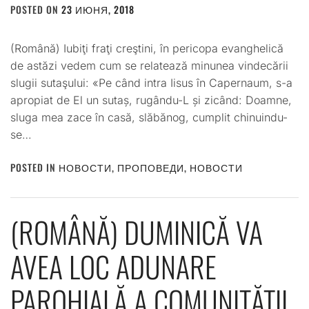
POSTED ON
23 ИЮНЯ, 2018
BY
ADMIN
(Română) Iubiţi fraţi creştini, în pericopa evanghelică
de astăzi vedem cum se relatează minunea vindecării
slugii sutaşului: «Pe când intra Iisus în Capernaum, s-a
apropiat de El un sutaș, rugându-L și zicând: Doamne,
sluga mea zace în casă, slăbănog, cumplit chinuindu-
se…
POSTED IN
НОВОСТИ
,
ПРОПОВЕДИ
,
НОВОСТИ
(ROMÂNĂ) DUMINICĂ VA
AVEA LOC ADUNARE
PAROHIALĂ A COMUNITĂȚII