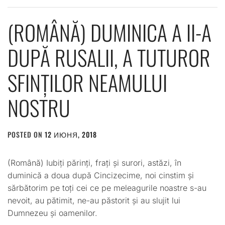
(ROMÂNĂ) DUMINICA A II-A
DUPĂ RUSALII, A TUTUROR
SFINȚILOR NEAMULUI
NOSTRU
POSTED ON
12 ИЮНЯ, 2018
BY
ADMIN
(Română) Iubiți părinți, frați și surori, astăzi, în
duminică a doua după Cincizecime, noi cinstim și
sărbătorim pe toți cei ce pe meleagurile noastre s-au
nevoit, au pătimit, ne-au păstorit și au slujit lui
Dumnezeu și oamenilor.