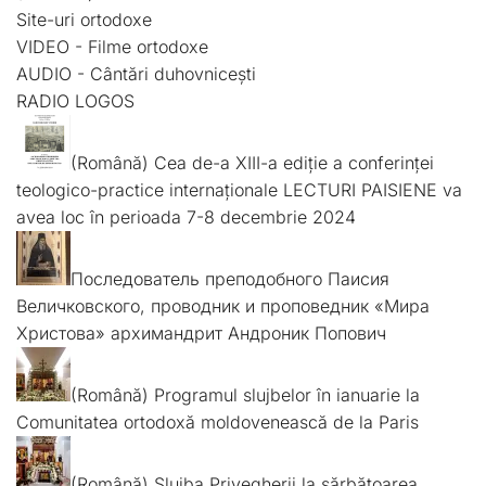
Site-uri ortodoxe
VIDEO - Filme ortodoxe
AUDIO - Cântări duhovnicești
RADIO LOGOS
(Română) Cea de-a XIII-a ediție a conferinței
teologico-practice internaționale LECTURI PAISIENE va
avea loc în perioada 7-8 decembrie 2024
Последователь преподобного Паисия
Величковского, проводник и проповедник «Мира
Христова» архимандрит Андроник Попович
(Română) Programul slujbelor în ianuarie la
Comunitatea ortodoxă moldovenească de la Paris
(Română) Slujba Privegherii la sărbătoarea