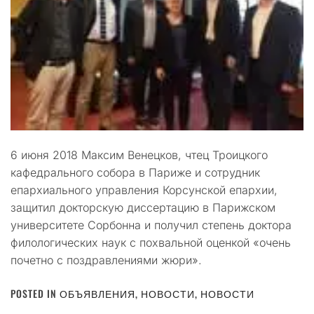
6 июня 2018 Максим Венецков, чтец Троицкого
кафедрального собора в Париже и сотрудник
епархиального управления Корсунской епархии,
защитил докторскую диссертацию в Парижском
университете Сорбонна и получил степень доктора
филологических наук с похвальной оценкой «очень
почетно с поздравлениями жюри».
POSTED IN
ОБЪЯВЛЕНИЯ
,
НОВОСТИ
,
НОВОСТИ