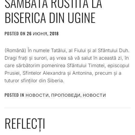
SÂMBĂTĂ ROSTITĂ LA
BISERICA DIN UGINE
POSTED ON
26 ИЮНЯ, 2018
BY
ADMIN
(Română) În numele Tatălui, al Fiului și al Sfântului Duh.
Dragi frați și surori, aș vrea să vă salut în această zi, în
care sărbătorim pomenirea Sfântului Timotei, episcopul
Prusiei, Sfintelor Alexandra și Antonina, precum și a
tuturor sfinților din Siberia.
POSTED IN
НОВОСТИ
,
ПРОПОВЕДИ
,
НОВОСТИ
REFLECȚI