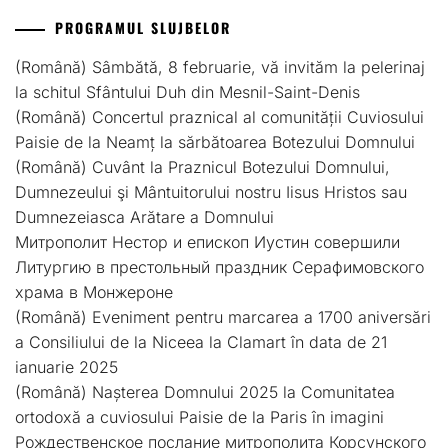
PROGRAMUL SLUJBELOR
(Română) Sâmbătă, 8 februarie, vă invităm la pelerinaj
la schitul Sfântului Duh din Mesnil-Saint-Denis
(Română) Concertul praznical al comunității Cuviosului
Paisie de la Neamț la sărbătoarea Botezului Domnului
(Română) Cuvânt la Praznicul Botezului Domnului,
Dumnezeului şi Mântuitorului nostru Iisus Hristos sau
Dumnezeiasca Arătare a Domnului
Митрополит Нестор и епископ Иустин совершили
Литургию в престольный праздник Серафимовского
храма в Монжероне
(Română) Eveniment pentru marcarea a 1700 aniversări
a Consiliului de la Niceea la Clamart în data de 21
ianuarie 2025
(Română) Nașterea Domnului 2025 la Comunitatea
ortodoxă a cuviosului Paisie de la Paris în imagini
Рождественское послание митрополита Корсунского