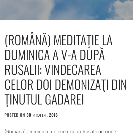
(ROMÂNĂ) MEDITAŢIE LA
DUMINICA A V-A DUPĂ
RUSALII: VINDECAREA
CELOR DOI DEMONIZAŢI DIN
ŢINUTUL GADAREI
POSTED ON
30 ИЮНЯ, 2018
BY
ADMIN
(Română) Duminica a cincea după Rusalii ne pune