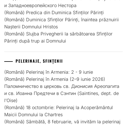
и Западноевропейского Нестора
(Română) Predica din Duminica Sfinților Părinți
(Română) Duminica Sfinților Părinți, înaintea prăznuirii
Nașterii Domnului Hristos
(Română) Slujba Privegherii la sărbătoarea Sfinților
Părinți după trup ai Domnului
PELERINAJE, SFINȚENII
(Română) Pelerinaj în Armenia: 2 - 9 iunie
(Română) Pelerinaj în Armenia (2–9 iunie 2026)
Паломничество в церковь св. Дионисия Ареопагита
и св. Иоанна Предтечи в Сэнтин (Saintines, dept. de
l’Оise)
(Română) 18 octombrie: Pelerinaj la Acoperământul
Maicii Domnului la Chartres
(Română) Sâmbătă, 8 februarie, vă invităm la pelerinaj