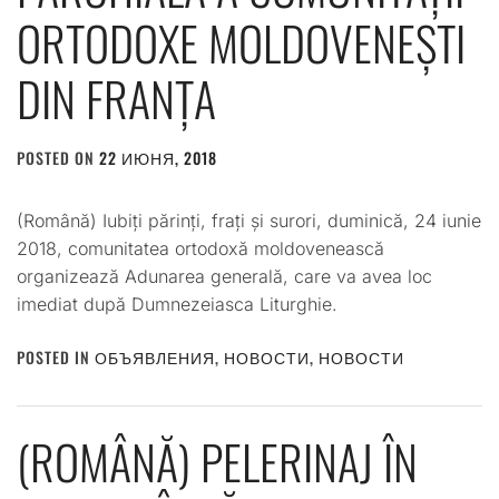
ORTODOXE MOLDOVENEȘTI
DIN FRANȚA
POSTED ON
22 ИЮНЯ, 2018
BY
ADMIN
(Română) Iubiți părinți, frați și surori, duminică, 24 iunie
2018, comunitatea ortodoxă moldovenească
organizează Adunarea generală, care va avea loc
imediat după Dumnezeiasca Liturghie.
POSTED IN
ОБЪЯВЛЕНИЯ
,
НОВОСТИ
,
НОВОСТИ
(ROMÂNĂ) PELERINAJ ÎN