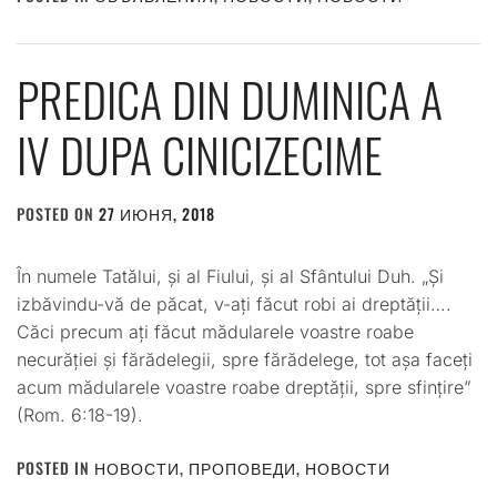
PREDICA DIN DUMINICA A
IV DUPA CINICIZECIME
POSTED ON
27 ИЮНЯ, 2018
BY
ADMIN
În numele Tatălui, și al Fiului, și al Sfântului Duh. „Și
izbăvindu-vă de păcat, v-ați făcut robi ai dreptății….
Căci precum ați făcut mădularele voastre roabe
necurăției și fărădelegii, spre fărădelege, tot așa faceți
acum mădularele voastre roabe dreptății, spre sfințire”
(Rom. 6:18-19).
POSTED IN
НОВОСТИ
,
ПРОПОВЕДИ
,
НОВОСТИ