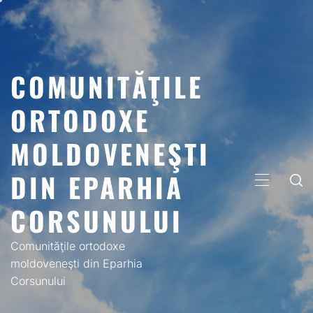
Skip
to
content
COMUNITĂŢILE
ORTODOXE
MOLDOVENEŞTI
DIN EPARHIA
PRIMARY
MENU
CORSUNULUI
Comunităţile ortodoxe
moldoveneşti din Eparhia
Corsunului