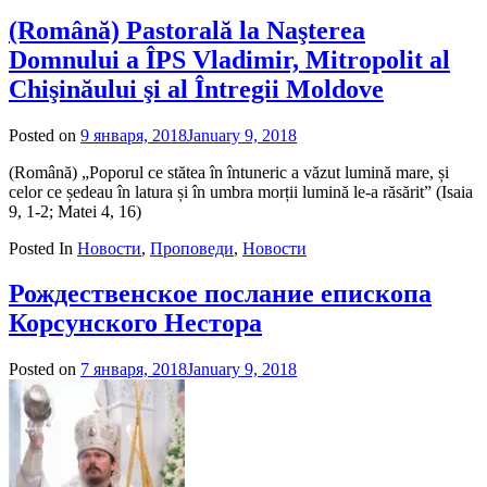
(Română) Pastorală la Naşterea
Domnului a ÎPS Vladimir, Mitropolit al
Chişinăului şi al Întregii Moldove
Posted on
9 января, 2018
January 9, 2018
by
admin
(Română) „Poporul ce stătea în întuneric a văzut lumină mare, și
celor ce ședeau în latura și în umbra morții lumină le-a răsărit” (Isaia
9, 1-2; Matei 4, 16)
Posted In
Новости
,
Проповеди
,
Новости
Рождественское послание епископа
Корсунского Нестора
Posted on
7 января, 2018
January 9, 2018
by
admin