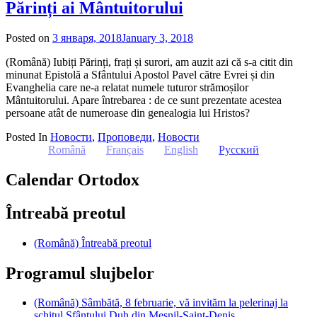
Părinți ai Mântuitorului
Posted on
3 января, 2018
January 3, 2018
by
admin
(Română) Iubiți Părinți, frați și surori, am auzit azi că s-a citit din
minunat Epistolă a Sfântului Apostol Pavel către Evrei și din
Evanghelia care ne-a relatat numele tuturor strămoșilor
Mântuitorului. Apare întrebarea : de ce sunt prezentate acestea
persoane atât de numeroase din genealogia lui Hristos?
Posted In
Новости
,
Проповеди
,
Новости
Română
Français
English
Русский
Calendar Ortodox
Întreabă preotul
(Română) Întreabă preotul
Programul slujbelor
(Română) Sâmbătă, 8 februarie, vă invităm la pelerinaj la
schitul Sfântului Duh din Mesnil-Saint-Denis