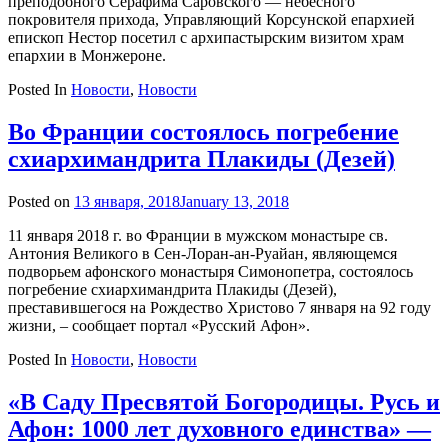
преподобного Серафима Саровского — небесного
покровителя прихода, Управляющий Корсунской епархией
епископ Нестор посетил с архипастырским визитом храм
епархии в Монжероне.
Posted In
Новости
,
Новости
Во Франции состоялось погребение
схиархимандрита Плакиды (Дезей)
Posted on
13 января, 2018
January 13, 2018
by
admin
11 января 2018 г. во Франции в мужском монастыре св.
Антония Великого в Сен-Лоран-ан-Руайан, являющемся
подворьем афонского монастыря Симонопетра, состоялось
погребение схиархимандрита Плакиды (Дезей),
преставившегося на Рождество Христово 7 января на 92 году
жизни, – сообщает портал «Русский Афон».
Posted In
Новости
,
Новости
«В Саду Пресвятой Богородицы. Русь и
Афон: 1000 лет духовного единства» —