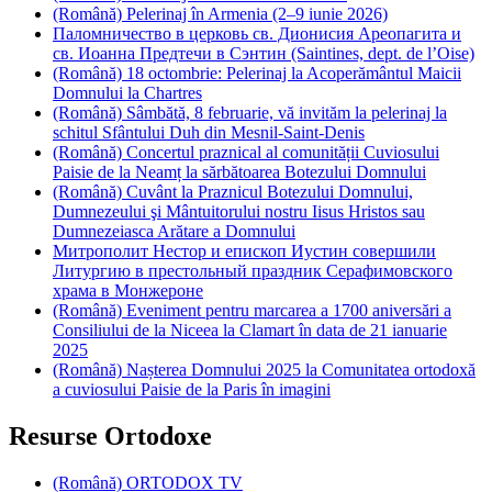
(Română) Pelerinaj în Armenia (2–9 iunie 2026)
Паломничество в церковь св. Дионисия Ареопагита и
св. Иоанна Предтечи в Сэнтин (Saintines, dept. de l’Оise)
(Română) 18 octombrie: Pelerinaj la Acoperământul Maicii
Domnului la Chartres
(Română) Sâmbătă, 8 februarie, vă invităm la pelerinaj la
schitul Sfântului Duh din Mesnil-Saint-Denis
(Română) Concertul praznical al comunității Cuviosului
Paisie de la Neamț la sărbătoarea Botezului Domnului
(Română) Cuvânt la Praznicul Botezului Domnului,
Dumnezeului şi Mântuitorului nostru Iisus Hristos sau
Dumnezeiasca Arătare a Domnului
Митрополит Нестор и епископ Иустин совершили
Литургию в престольный праздник Серафимовского
храма в Монжероне
(Română) Eveniment pentru marcarea a 1700 aniversări a
Consiliului de la Niceea la Clamart în data de 21 ianuarie
2025
(Română) Nașterea Domnului 2025 la Comunitatea ortodoxă
a cuviosului Paisie de la Paris în imagini
Resurse Ortodoxe
(Română) ORTODOX TV