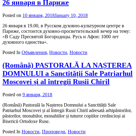
26 января в Париже
Posted on
10 января, 2018
January 10, 2018
by
admin
26 января в 19.00, в Русском духовно-культурном центре в
Париже, состоится духовно-просветительский вечер на тему:
«В Саду Пресвятой Богородицы. Русь и Афон: 1000 лет
духовного единства».
Posted In
Объявления
,
Новости
,
Новости
(Română) PASTORALĂ LA NAȘTEREA
DOMNULUI a Sanctității Sale Patriarhul
Moscovei și al întregii Rusii Chiril
Posted on
9 января, 2018
by
admin
(Română) Pastorală la Nașterea Domnului a Sanctității Sale
Patriarhul Moscovei și al întregii Rusii Chiril adresată arhipăstorilor,
păstorilor, monahilor, monahiilor și tuturor copiilor credincioși ai
Bisericii Ortodoxe Ruse.
Posted In
Новости
,
Проповеди
,
Новости