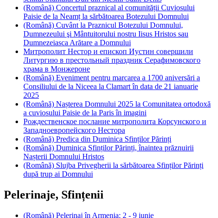
(Română) Concertul praznical al comunității Cuviosului
Paisie de la Neamț la sărbătoarea Botezului Domnului
(Română) Cuvânt la Praznicul Botezului Domnului,
Dumnezeului şi Mântuitorului nostru Iisus Hristos sau
Dumnezeiasca Arătare a Domnului
Митрополит Нестор и епископ Иустин совершили
Литургию в престольный праздник Серафимовского
храма в Монжероне
(Română) Eveniment pentru marcarea a 1700 aniversări a
Consiliului de la Niceea la Clamart în data de 21 ianuarie
2025
(Română) Nașterea Domnului 2025 la Comunitatea ortodoxă
a cuviosului Paisie de la Paris în imagini
Рождественское послание митрополита Корсунского и
Западноевропейского Нестора
(Română) Predica din Duminica Sfinților Părinți
(Română) Duminica Sfinților Părinți, înaintea prăznuirii
Nașterii Domnului Hristos
(Română) Slujba Privegherii la sărbătoarea Sfinților Părinți
după trup ai Domnului
Pelerinaje, Sfințenii
(Română) Pelerinaj în Armenia: 2 - 9 iunie