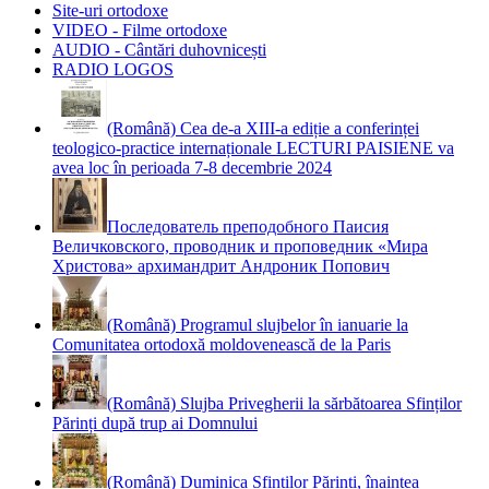
Site-uri ortodoxe
VIDEO - Filme ortodoxe
AUDIO - Cântări duhovnicești
RADIO LOGOS
(Română) Cea de-a XIII-a ediție a conferinței
teologico-practice internaționale LECTURI PAISIENE va
avea loc în perioada 7-8 decembrie 2024
Последователь преподобного Паисия
Величковского, проводник и проповедник «Мира
Христова» архимандрит Андроник Попович
(Română) Programul slujbelor în ianuarie la
Comunitatea ortodoxă moldovenească de la Paris
(Română) Slujba Privegherii la sărbătoarea Sfinților
Părinți după trup ai Domnului
(Română) Duminica Sfinților Părinți, înaintea