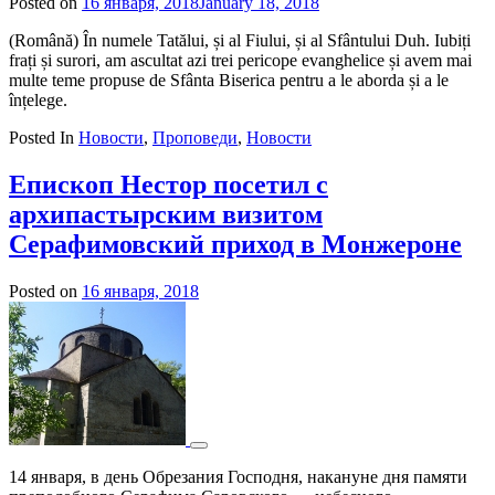
Posted on
16 января, 2018
January 18, 2018
by
admin
(Română) În numele Tatălui, și al Fiului, și al Sfântului Duh. Iubiți
frați și surori, am ascultat azi trei pericope evanghelice și avem mai
multe teme propuse de Sfânta Biserica pentru a le aborda și a le
înțelege.
Posted In
Новости
,
Проповеди
,
Новости
Епископ Нестор посетил с
архипастырским визитом
Серафимовский приход в Монжероне
Posted on
16 января, 2018
by
admin
14 января, в день Обрезания Господня, накануне дня памяти