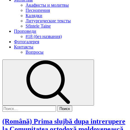
Акафисты и молитвы
Песнопения
Калядки
Литургические тексты
Sfintele Taine
Проповеди
#18 (без названия)
Фотогалерея
Контакты
Вопросы
Найти:
(Română) Prima slujbă dupa intrerupere
la Comunitatea ortodoxă moldovenească