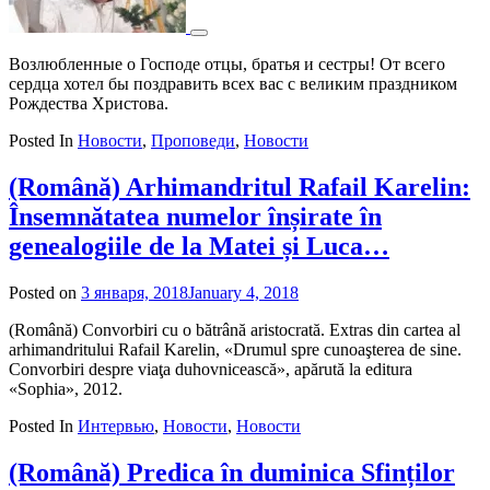
Возлюбленные о Господе отцы, братья и сестры! От всего
сердца хотел бы поздравить всех вас с великим праздником
Рождества Христова.
Posted In
Новости
,
Проповеди
,
Новости
(Română) Arhimandritul Rafail Karelin:
Însemnătatea numelor înșirate în
genealogiile de la Matei și Luca…
Posted on
3 января, 2018
January 4, 2018
by
admin
(Română) Convorbiri cu o bătrână aristocrată. Extras din cartea al
arhimandritului Rafail Karelin, «Drumul spre cunoaşterea de sine.
Convorbiri despre viaţa duhovnicească», apărută la editura
«Sophia», 2012.
Posted In
Интервью
,
Новости
,
Новости
(Română) Predica în duminica Sfinților