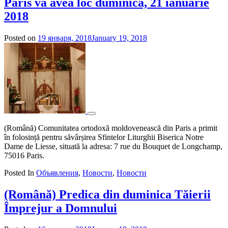
Paris va avea loc duminică, 21 ianuarie
2018
Posted on
19 января, 2018
January 19, 2018
by
admin
(Română) Comunitatea ortodoxă moldovenească din Paris a primit
în folosință pentru săvârșirea Sfintelor Liturghii Biserica Notre
Dame de Liesse, situată la adresa: 7 rue du Bouquet de Longchamp,
75016 Paris.
Posted In
Объявления
,
Новости
,
Новости
(Română) Predica din duminica Tăierii
Împrejur a Domnului