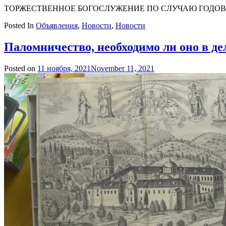
admin
ТОРЖЕСТВЕННОЕ БОГОСЛУЖЕНИЕ ПО СЛУЧАЮ ГОДОВЩИ
Posted In
Объявления
,
Новости
,
Новости
Паломничество, необходимо ли оно в де
Posted on
11 ноября, 2021
November 11, 2021
by
admin