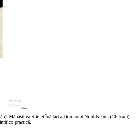
u), Mănăstirea Sfintei Înălțări a Domnului Noul-Neamț (Chițcani),
nțifico-practică.