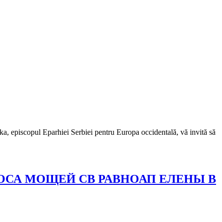
a, episcopul Eparhiei Serbiei pentru Europa occidentală, vă invită să
СА МОЩЕЙ СВ РАВНОАП ЕЛЕНЫ В