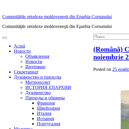
Skip
Comunităţile ortodoxe moldoveneşti din Eparhia Corsunului
to
Comunităţile ortodoxe moldoveneşti din Eparhia Corsunului
content
Найти:
Primary
Menu
Acasă
(Română) Ce
Новости
noiembrie 
Объявления
Новости
Интервью
Posted on
25 ноябр
Секретариат
Духовенство и приходы
Митрополит
ИСТОРИЯ ЕПАРХИИ
Духовенство
Приходы и общины
Франция
Швейцария
Италия
Испания
Португалия
Молитвы