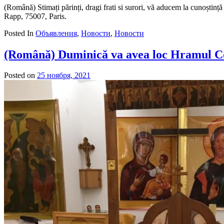
(Română) Stimați părinți, dragi frati si surori, vă aducem la cunoștință
Rapp, 75007, Paris.
Posted In
Объявления
,
Новости
,
Новости
(Română) Duminică va avea loc Hramul Com
Posted on
25 ноября, 2021
by
admin