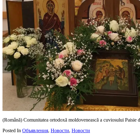
(Română) Comunitatea ortodoxă moldovenească a cuviosului Paisie de 
Posted In
Объявления
,
Новости
,
Новости