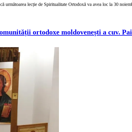
 că următoarea lecție de Spiritualitate Ortodoxă va avea loc la 30 noiemb
unității ortodoxe moldovenești a cuv. Pais