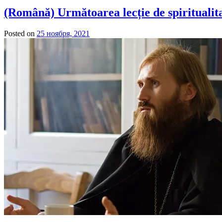
(Română) Următoarea lecție de spiritualit
Posted on
25 ноября, 2021
by
admin