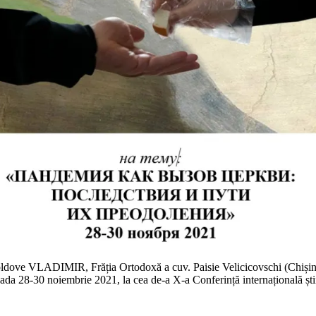
oldove VLADIMIR, Frăția Ortodoxă a cuv. Paisie Velicicovschi (Chișină
oada 28-30 noiembrie 2021, la cea de-a X-a Conferință internațională știi