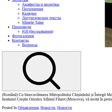
Акафисты и молитвы
Песнопения
Калядки
Литургические тексты
Sfintele Taine
Проповеди
#18 (без названия)
Фотогалерея
Контакты
Вопросы
(Română) Cu binecuvântarea Mitropolitului Chișinăului și Întregii M
Institutul Creștin Ortodox Sfântul Filaret (Moscova), vă invită în peri
Posted In
Объявления
,
Новости
,
Новости