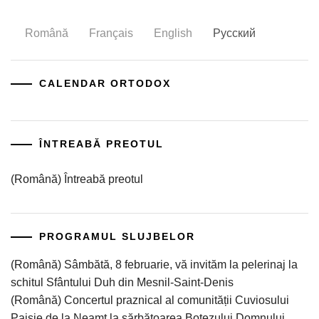
Română
Français
English
Русский
CALENDAR ORTODOX
ÎNTREABĂ PREOTUL
(Română) Întreabă preotul
PROGRAMUL SLUJBELOR
(Română) Sâmbătă, 8 februarie, vă invităm la pelerinaj la
schitul Sfântului Duh din Mesnil-Saint-Denis
(Română) Concertul praznical al comunității Cuviosului
Paisie de la Neamț la sărbătoarea Botezului Domnului