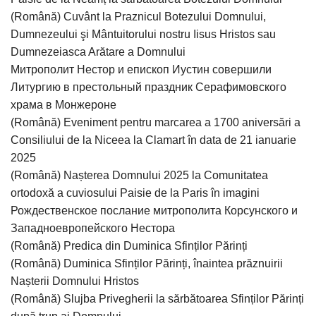
(Română) Cuvânt la Praznicul Botezului Domnului,
Dumnezeului şi Mântuitorului nostru Iisus Hristos sau
Dumnezeiasca Arătare a Domnului
Митрополит Нестор и епископ Иустин совершили
Литургию в престольный праздник Серафимовского
храма в Монжероне
(Română) Eveniment pentru marcarea a 1700 aniversări a
Consiliului de la Niceea la Clamart în data de 21 ianuarie
2025
(Română) Nașterea Domnului 2025 la Comunitatea
ortodoxă a cuviosului Paisie de la Paris în imagini
Рождественское послание митрополита Корсунского и
Западноевропейского Нестора
(Română) Predica din Duminica Sfinților Părinți
(Română) Duminica Sfinților Părinți, înaintea prăznuirii
Nașterii Domnului Hristos
(Română) Slujba Privegherii la sărbătoarea Sfinților Părinți