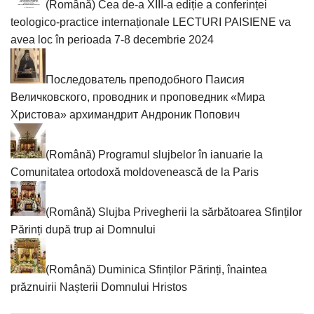
(Română) Cea de-a XIII-a ediție a conferinței
teologico-practice internaționale LECTURI PAISIENE va
avea loc în perioada 7-8 decembrie 2024
Последователь преподобного Паисия
Величковского, проводник и проповедник «Мира
Христова» архимандрит Андроник Попович
(Română) Programul slujbelor în ianuarie la
Comunitatea ortodoxă moldovenească de la Paris
(Română) Slujba Privegherii la sărbătoarea Sfinților
Părinți după trup ai Domnului
(Română) Duminica Sfinților Părinți, înaintea
prăznuirii Nașterii Domnului Hristos