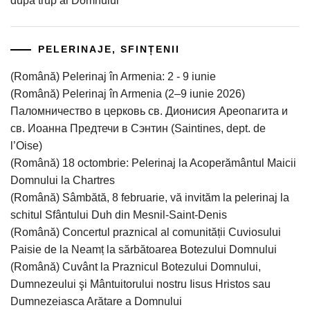
după trup ai Domnului
PELERINAJE, SFINȚENII
(Română) Pelerinaj în Armenia: 2 - 9 iunie
(Română) Pelerinaj în Armenia (2–9 iunie 2026)
Паломничество в церковь св. Дионисия Ареопагита и
св. Иоанна Предтечи в Сэнтин (Saintines, dept. de
l’Оise)
(Română) 18 octombrie: Pelerinaj la Acoperământul Maicii
Domnului la Chartres
(Română) Sâmbătă, 8 februarie, vă invităm la pelerinaj la
schitul Sfântului Duh din Mesnil-Saint-Denis
(Română) Concertul praznical al comunității Cuviosului
Paisie de la Neamț la sărbătoarea Botezului Domnului
(Română) Cuvânt la Praznicul Botezului Domnului,
Dumnezeului şi Mântuitorului nostru Iisus Hristos sau
Dumnezeiasca Arătare a Domnului