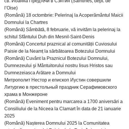
св. Иоанна Предтечи в Сэнтин (Saintines, dept. de
l’Оise)
(Română) 18 octombrie: Pelerinaj la Acoperământul Maicii
Domnului la Chartres
(Română) Sâmbătă, 8 februarie, vă invităm la pelerinaj la
schitul Sfântului Duh din Mesnil-Saint-Denis
(Română) Concertul praznical al comunității Cuviosului
Paisie de la Neamț la sărbătoarea Botezului Domnului
(Română) Cuvânt la Praznicul Botezului Domnului,
Dumnezeului şi Mântuitorului nostru Iisus Hristos sau
Dumnezeiasca Arătare a Domnului
Митрополит Нестор и епископ Иустин совершили
Литургию в престольный праздник Серафимовского
храма в Монжероне
(Română) Eveniment pentru marcarea a 1700 aniversări a
Consiliului de la Niceea la Clamart în data de 21 ianuarie
2025
(Română) Nașterea Domnului 2025 la Comunitatea