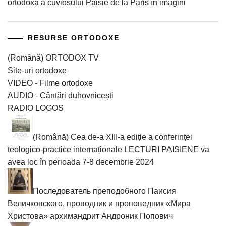
ortodoxă a cuviosului Paisie de la Paris în imagini
RESURSE ORTODOXE
(Română) ORTODOX TV
Site-uri ortodoxe
VIDEO - Filme ortodoxe
AUDIO - Cântări duhovnicești
RADIO LOGOS
(Română) Cea de-a XIII-a ediție a conferinței
teologico-practice internaționale LECTURI PAISIENE va
avea loc în perioada 7-8 decembrie 2024
Последователь преподобного Паисия
Величковского, проводник и проповедник «Мира
Христова» архимандрит Андроник Попович