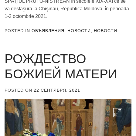
SPAŢIUL PRUTO-NISTREAN în secolele XIX-XXI ce se
va desfăşura la Chişinău, Republica Moldova, în perioada
1-2 octombrie 2021.
POSTED IN
ОБЪЯВЛЕНИЯ
,
НОВОСТИ
,
НОВОСТИ
РОЖДЕСТВО
БОЖИЕЙ МАТЕРИ
POSTED ON
22 СЕНТЯБРЯ, 2021
BY
ADMIN