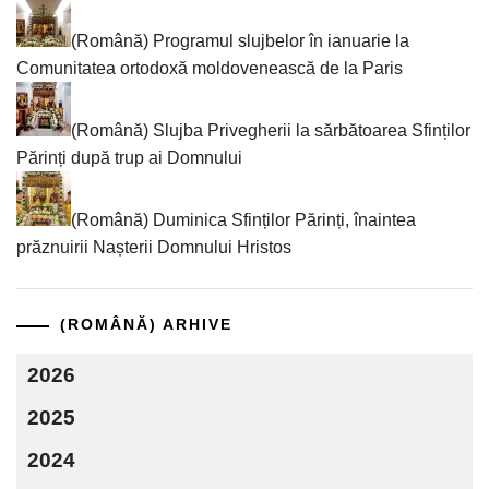
(Română) Programul slujbelor în ianuarie la
Comunitatea ortodoxă moldovenească de la Paris
(Română) Slujba Privegherii la sărbătoarea Sfinților
Părinți după trup ai Domnului
(Română) Duminica Sfinților Părinți, înaintea
prăznuirii Nașterii Domnului Hristos
(ROMÂNĂ) ARHIVE
2026
2025
2024