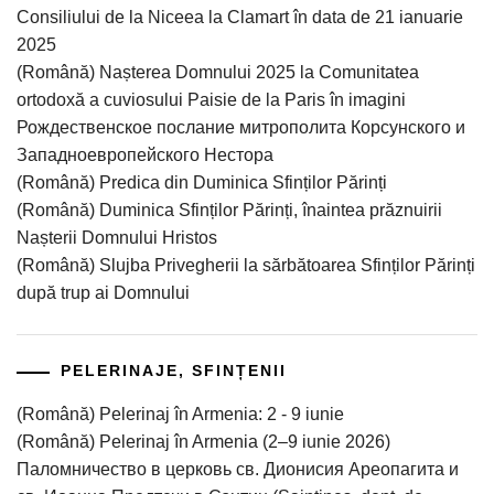
Consiliului de la Niceea la Clamart în data de 21 ianuarie
2025
(Română) Nașterea Domnului 2025 la Comunitatea
ortodoxă a cuviosului Paisie de la Paris în imagini
Рождественское послание митрополита Корсунского и
Западноевропейского Нестора
(Română) Predica din Duminica Sfinților Părinți
(Română) Duminica Sfinților Părinți, înaintea prăznuirii
Nașterii Domnului Hristos
(Română) Slujba Privegherii la sărbătoarea Sfinților Părinți
după trup ai Domnului
PELERINAJE, SFINȚENII
(Română) Pelerinaj în Armenia: 2 - 9 iunie
(Română) Pelerinaj în Armenia (2–9 iunie 2026)
Паломничество в церковь св. Дионисия Ареопагита и