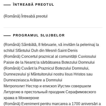
ÎNTREABĂ PREOTUL
(Română) Întreabă preotul
PROGRAMUL SLUJBELOR
(Română) Sâmbătă, 8 februarie, vă invităm la pelerinaj la
schitul Sfântului Duh din Mesnil-Saint-Denis
(Română) Concertul praznical al comunității Cuviosului
Paisie de la Neamț la sărbătoarea Botezului Domnului
(Română) Cuvânt la Praznicul Botezului Domnului,
Dumnezeului şi Mântuitorului nostru Iisus Hristos sau
Dumnezeiasca Arătare a Domnului
Митрополит Нестор и епископ Иустин совершили
Литургию в престольный праздник Серафимовского
храма в Монжероне
(Română) Eveniment pentru marcarea a 1700 aniversări a