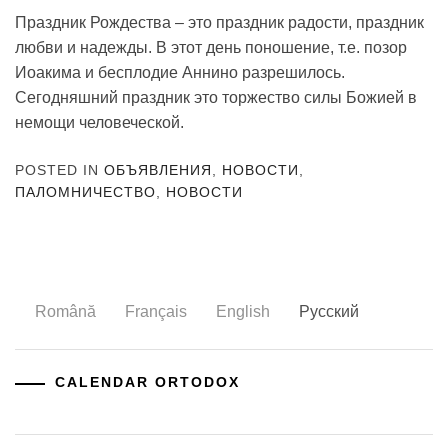
Праздник Рождества – это праздник радости, праздник
любви и надежды. В этот день поношение, т.е. позор
Иоакима и бесплодие Аннино разрешилось.
Сегодняшний праздник это торжество силы Божией в
немощи человеческой.
POSTED IN
ОБЪЯВЛЕНИЯ
,
НОВОСТИ
,
ПАЛОМНИЧЕСТВО
,
НОВОСТИ
Română
Français
English
Русский
CALENDAR ORTODOX