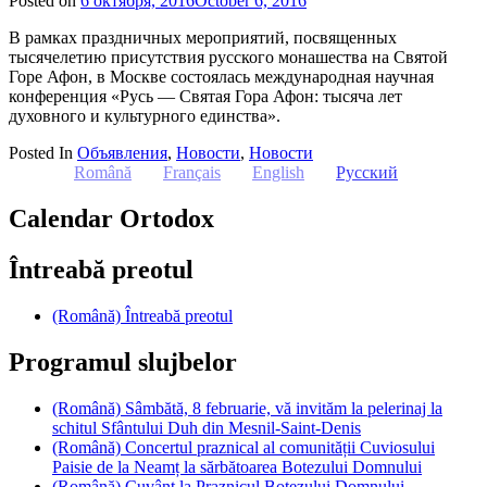
Posted on
6 октября, 2016
October 6, 2016
by
admin
В рамках праздничных мероприятий, посвященных
тысячелетию присутствия русского монашества на Святой
Горе Афон, в Москве состоялась международная научная
конференция «Русь ― Святая Гора Афон: тысяча лет
духовного и культурного единства».
Posted In
Объявления
,
Новости
,
Новости
Română
Français
English
Русский
Calendar Ortodox
Întreabă preotul
(Română) Întreabă preotul
Programul slujbelor
(Română) Sâmbătă, 8 februarie, vă invităm la pelerinaj la
schitul Sfântului Duh din Mesnil-Saint-Denis
(Română) Concertul praznical al comunității Cuviosului
Paisie de la Neamț la sărbătoarea Botezului Domnului
(Română) Cuvânt la Praznicul Botezului Domnului,