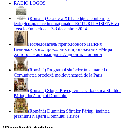
RADIO LOGOS
(Română) Cea de-a XIII-a ediție a conferinței
teologico-practice internaționale LECTURI PAISIENE va
avea loc în perioada 7-8 decembrie 2024
Последователь преподобного Паисия
Величковского, проводник и проповедник «Мира
Христова» архимандрит Андроник Попович
(Română) Programul slujbelor în ianuarie la
Comunitatea ortodoxă moldovenească de la Paris
(Română) Slujba Privegherii la sărbătoarea Sfinților
Părinți după trup ai Domnului
(Română) Duminica Sfinților Părinți, înaintea
prăznuirii Nașterii Domnului Hristos