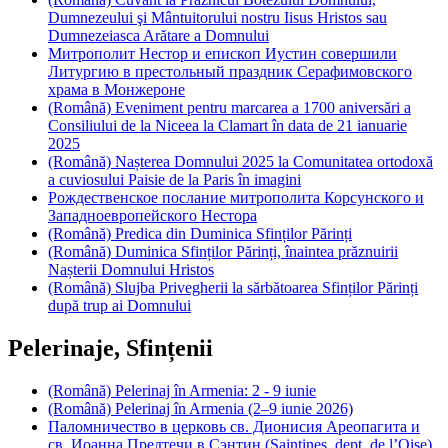
Dumnezeului şi Mântuitorului nostru Iisus Hristos sau
Dumnezeiasca Arătare a Domnului
Митрополит Нестор и епископ Иустин совершили
Литургию в престольный праздник Серафимовского
храма в Монжероне
(Română) Eveniment pentru marcarea a 1700 aniversări a
Consiliului de la Niceea la Clamart în data de 21 ianuarie
2025
(Română) Nașterea Domnului 2025 la Comunitatea ortodoxă
a cuviosului Paisie de la Paris în imagini
Рождественское послание митрополита Корсунского и
Западноевропейского Нестора
(Română) Predica din Duminica Sfinților Părinți
(Română) Duminica Sfinților Părinți, înaintea prăznuirii
Nașterii Domnului Hristos
(Română) Slujba Privegherii la sărbătoarea Sfinților Părinți
după trup ai Domnului
Pelerinaje, Sfințenii
(Română) Pelerinaj în Armenia: 2 - 9 iunie
(Română) Pelerinaj în Armenia (2–9 iunie 2026)
Паломничество в церковь св. Дионисия Ареопагита и
св. Иоанна Предтечи в Сэнтин (Saintines, dept. de l’Оise)