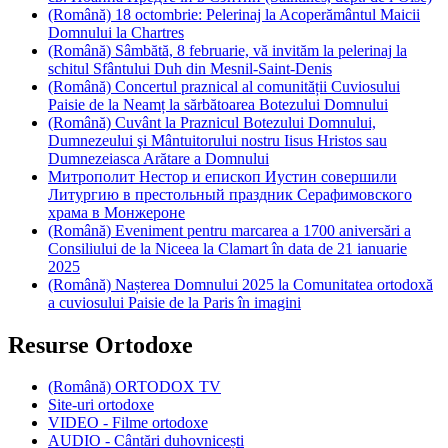
(Română) 18 octombrie: Pelerinaj la Acoperământul Maicii
Domnului la Chartres
(Română) Sâmbătă, 8 februarie, vă invităm la pelerinaj la
schitul Sfântului Duh din Mesnil-Saint-Denis
(Română) Concertul praznical al comunității Cuviosului
Paisie de la Neamț la sărbătoarea Botezului Domnului
(Română) Cuvânt la Praznicul Botezului Domnului,
Dumnezeului şi Mântuitorului nostru Iisus Hristos sau
Dumnezeiasca Arătare a Domnului
Митрополит Нестор и епископ Иустин совершили
Литургию в престольный праздник Серафимовского
храма в Монжероне
(Română) Eveniment pentru marcarea a 1700 aniversări a
Consiliului de la Niceea la Clamart în data de 21 ianuarie
2025
(Română) Nașterea Domnului 2025 la Comunitatea ortodoxă
a cuviosului Paisie de la Paris în imagini
Resurse Ortodoxe
(Română) ORTODOX TV
Site-uri ortodoxe
VIDEO - Filme ortodoxe
AUDIO - Cântări duhovnicești