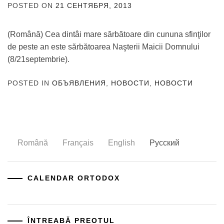
POSTED ON
21 СЕНТЯБРЯ, 2013
BY
ADMIN
(Română) Cea dintâi mare sărbătoare din cununa sfinţilor
de peste an este sărbătoarea Naşterii Maicii Domnului
(8/21septembrie).
POSTED IN
ОБЪЯВЛЕНИЯ
,
НОВОСТИ
,
НОВОСТИ
Română
Français
English
Русский
CALENDAR ORTODOX
ÎNTREABĂ PREOTUL