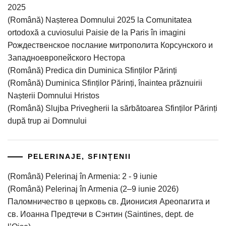
2025
(Română) Nașterea Domnului 2025 la Comunitatea
ortodoxă a cuviosului Paisie de la Paris în imagini
Рождественское послание митрополита Корсунского и
Западноевропейского Нестора
(Română) Predica din Duminica Sfinților Părinți
(Română) Duminica Sfinților Părinți, înaintea prăznuirii
Nașterii Domnului Hristos
(Română) Slujba Privegherii la sărbătoarea Sfinților Părinți
după trup ai Domnului
PELERINAJE, SFINȚENII
(Română) Pelerinaj în Armenia: 2 - 9 iunie
(Română) Pelerinaj în Armenia (2–9 iunie 2026)
Паломничество в церковь св. Дионисия Ареопагита и
св. Иоанна Предтечи в Сэнтин (Saintines, dept. de