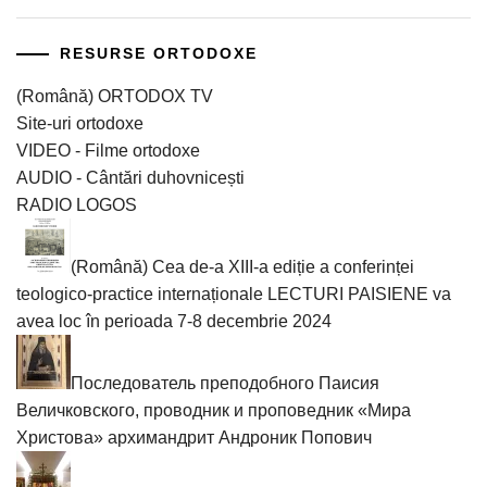
RESURSE ORTODOXE
(Română) ORTODOX TV
Site-uri ortodoxe
VIDEO - Filme ortodoxe
AUDIO - Cântări duhovnicești
RADIO LOGOS
(Română) Cea de-a XIII-a ediție a conferinței
teologico-practice internaționale LECTURI PAISIENE va
avea loc în perioada 7-8 decembrie 2024
Последователь преподобного Паисия
Величковского, проводник и проповедник «Мира
Христова» архимандрит Андроник Попович