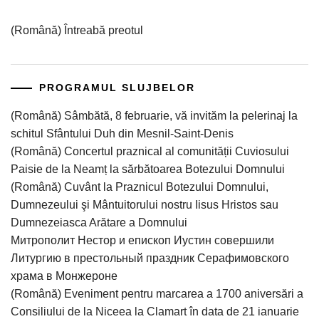
(Română) Întreabă preotul
PROGRAMUL SLUJBELOR
(Română) Sâmbătă, 8 februarie, vă invităm la pelerinaj la
schitul Sfântului Duh din Mesnil-Saint-Denis
(Română) Concertul praznical al comunității Cuviosului
Paisie de la Neamț la sărbătoarea Botezului Domnului
(Română) Cuvânt la Praznicul Botezului Domnului,
Dumnezeului şi Mântuitorului nostru Iisus Hristos sau
Dumnezeiasca Arătare a Domnului
Митрополит Нестор и епископ Иустин совершили
Литургию в престольный праздник Серафимовского
храма в Монжероне
(Română) Eveniment pentru marcarea a 1700 aniversări a
Consiliului de la Niceea la Clamart în data de 21 ianuarie