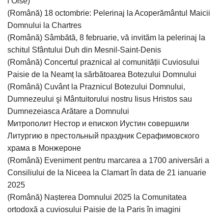
l’Оise)
(Română) 18 octombrie: Pelerinaj la Acoperământul Maicii
Domnului la Chartres
(Română) Sâmbătă, 8 februarie, vă invităm la pelerinaj la
schitul Sfântului Duh din Mesnil-Saint-Denis
(Română) Concertul praznical al comunității Cuviosului
Paisie de la Neamț la sărbătoarea Botezului Domnului
(Română) Cuvânt la Praznicul Botezului Domnului,
Dumnezeului şi Mântuitorului nostru Iisus Hristos sau
Dumnezeiasca Arătare a Domnului
Митрополит Нестор и епископ Иустин совершили
Литургию в престольный праздник Серафимовского
храма в Монжероне
(Română) Eveniment pentru marcarea a 1700 aniversări a
Consiliului de la Niceea la Clamart în data de 21 ianuarie
2025
(Română) Nașterea Domnului 2025 la Comunitatea
ortodoxă a cuviosului Paisie de la Paris în imagini