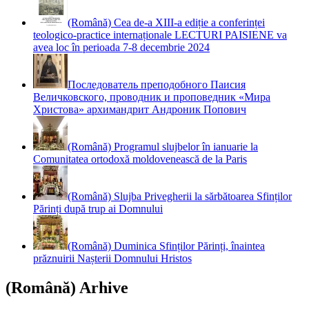
(Română) Cea de-a XIII-a ediție a conferinței
teologico-practice internaționale LECTURI PAISIENE va
avea loc în perioada 7-8 decembrie 2024
Последователь преподобного Паисия
Величковского, проводник и проповедник «Мира
Христова» архимандрит Андроник Попович
(Română) Programul slujbelor în ianuarie la
Comunitatea ortodoxă moldovenească de la Paris
(Română) Slujba Privegherii la sărbătoarea Sfinților
Părinți după trup ai Domnului
(Română) Duminica Sfinților Părinți, înaintea
prăznuirii Nașterii Domnului Hristos
(Română) Arhive