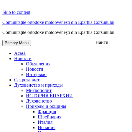
Skip to content
Comunităţile ortodoxe moldoveneşti din Eparhia Corsunului
Comunităţile ortodoxe moldoveneşti din Eparhia Corsunului
Найти:
Primary Menu
Acasă
Новости
Объявления
Новости
Интервью
Секретариат
Духовенство и приходы
Митрополит
ИСТОРИЯ ЕПАРХИИ
Духовенство
Приходы и общины
Франция
Швейцария
Италия
Испания