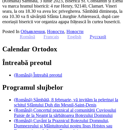
(Română) Sâmbătă, 3 iunie 2023, Biserica Sf. Constantin și Elena
va marca hramul bisericii: 4 rue Henry, 92140, Clamart. Vineri
seara, la ora 18.30 va avea loc privegherea. Sâmbătă dimineața, la
ora 10.30 va fi săvârșită Sfânta Liturghie Arhierească, după care
enoriașii bisericii vor organiza agapa frățească în curtea busericii.
Posted In
Объявления
,
Новости
,
Новости
Română
Français
English
Русский
Calendar Ortodox
Întreabă preotul
(Română) Întreabă preotul
Programul slujbelor
(Română) Sâmbătă, 8 februarie, vă invităm la pelerinaj la
schitul Sfântului Duh din Mesnil-Saint-Denis
(Română) Concertul praznical al comunității Cuviosului
Paisie de la Neamț la sărbătoarea Botezului Domnului
(Română) Cuvânt la Praznicul Botezului Domnului,
Dumnezeului şi Mântuitorului nostru Iisus Hristos sau