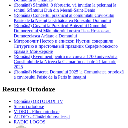
(Română) Sâmbătă, 8 februarie, vă invităm la pelerinaj la
schitul Sfântului Duh din Mesnil-Saint-Denis
(Română) Concertul praznical al comunității Cuviosului
Paisie de la Neamț la sărbătoarea Botezului Domnului
(Română) Cuvânt la Praznicul Botezului Domnului,
Dumnezeului şi Mântuitorului nostru Iisus Hristos sau
Dumnezeiasca Arătare a Domnului
Митрополит Нестор и епископ Иустин совершили
Литургию в престольный праздник Серафимовского
храма в Монжероне
(Română) Eveniment pentru marcarea a 1700 aniversări a
Consiliului de la Niceea la Clamart în data de 21 ianuarie
2025
(Română) Nașterea Domnului 2025 la Comunitatea ortodoxă
a cuviosului Paisie de la Paris în imagini
Resurse Ortodoxe
(Română) ORTODOX TV
Site-uri ortodoxe
VIDEO - Filme ortodoxe
AUDIO - Cântări duhovnicești
RADIO LOGOS