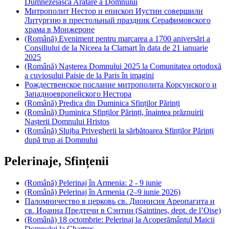
Dumnezeiasca Arătare a Domnului
Митрополит Нестор и епископ Иустин совершили
Литургию в престольный праздник Серафимовского
храма в Монжероне
(Română) Eveniment pentru marcarea a 1700 aniversări a
Consiliului de la Niceea la Clamart în data de 21 ianuarie
2025
(Română) Nașterea Domnului 2025 la Comunitatea ortodoxă
a cuviosului Paisie de la Paris în imagini
Рождественское послание митрополита Корсунского и
Западноевропейского Нестора
(Română) Predica din Duminica Sfinților Părinți
(Română) Duminica Sfinților Părinți, înaintea prăznuirii
Nașterii Domnului Hristos
(Română) Slujba Privegherii la sărbătoarea Sfinților Părinți
după trup ai Domnului
Pelerinaje, Sfințenii
(Română) Pelerinaj în Armenia: 2 - 9 iunie
(Română) Pelerinaj în Armenia (2–9 iunie 2026)
Паломничество в церковь св. Дионисия Ареопагита и
св. Иоанна Предтечи в Сэнтин (Saintines, dept. de l’Оise)
(Română) 18 octombrie: Pelerinaj la Acoperământul Maicii
Domnului la Chartres