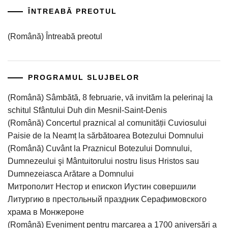
ÎNTREABĂ PREOTUL
(Română) Întreabă preotul
PROGRAMUL SLUJBELOR
(Română) Sâmbătă, 8 februarie, vă invităm la pelerinaj la
schitul Sfântului Duh din Mesnil-Saint-Denis
(Română) Concertul praznical al comunității Cuviosului
Paisie de la Neamț la sărbătoarea Botezului Domnului
(Română) Cuvânt la Praznicul Botezului Domnului,
Dumnezeului şi Mântuitorului nostru Iisus Hristos sau
Dumnezeiasca Arătare a Domnului
Митрополит Нестор и епископ Иустин совершили
Литургию в престольный праздник Серафимовского
храма в Монжероне
(Română) Eveniment pentru marcarea a 1700 aniversări a