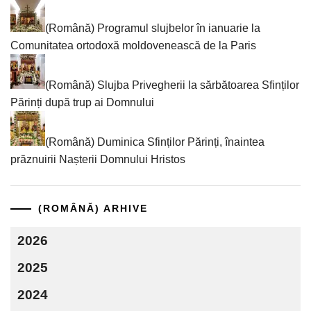
(Română) Programul slujbelor în ianuarie la
Comunitatea ortodoxă moldovenească de la Paris
(Română) Slujba Privegherii la sărbătoarea Sfinților
Părinți după trup ai Domnului
(Română) Duminica Sfinților Părinți, înaintea
prăznuirii Nașterii Domnului Hristos
(ROMÂNĂ) ARHIVE
2026
2025
2024