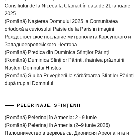
Consiliului de la Niceea la Clamart în data de 21 ianuarie
2025
(Română) Nașterea Domnului 2025 la Comunitatea
ortodoxă a cuviosului Paisie de la Paris în imagini
Рождественское послание митрополита Корсунского и
Западноевропейского Нестора
(Română) Predica din Duminica Sfinților Părinți
(Română) Duminica Sfinților Părinți, înaintea prăznuirii
Nașterii Domnului Hristos
(Română) Slujba Privegherii la sărbătoarea Sfinților Părinți
după trup ai Domnului
PELERINAJE, SFINȚENII
(Română) Pelerinaj în Armenia: 2 - 9 iunie
(Română) Pelerinaj în Armenia (2–9 iunie 2026)
Паломничество в церковь св. Дионисия Ареопагита и