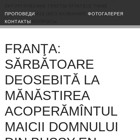
ЛИТУРГИЧЕСКИЕ ТЕКСТЫ
SFINTELE TAINE
ПРОПОВЕДИ
#18 (БЕЗ НАЗВАНИЯ)
ФОТОГАЛЕРЕЯ
КОНТАКТЫ
ВОПРОСЫ
FRANŢA:
SĂRBĂTOARE
DEOSEBITĂ LA
MĂNĂSTIREA
ACOPERĂMÎNTUL
MAICII DOMNULUI