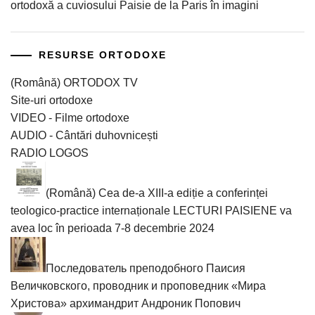
ortodoxă a cuviosului Paisie de la Paris în imagini
RESURSE ORTODOXE
(Română) ORTODOX TV
Site-uri ortodoxe
VIDEO - Filme ortodoxe
AUDIO - Cântări duhovnicești
RADIO LOGOS
(Română) Cea de-a XIII-a ediție a conferinței
teologico-practice internaționale LECTURI PAISIENE va
avea loc în perioada 7-8 decembrie 2024
Последователь преподобного Паисия
Величковского, проводник и проповедник «Мира
Христова» архимандрит Андроник Попович