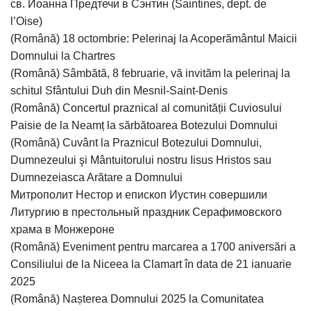
св. Иоанна Предтечи в Сэнтин (Saintines, dept. de
l’Оise)
(Română) 18 octombrie: Pelerinaj la Acoperământul Maicii
Domnului la Chartres
(Română) Sâmbătă, 8 februarie, vă invităm la pelerinaj la
schitul Sfântului Duh din Mesnil-Saint-Denis
(Română) Concertul praznical al comunității Cuviosului
Paisie de la Neamț la sărbătoarea Botezului Domnului
(Română) Cuvânt la Praznicul Botezului Domnului,
Dumnezeului şi Mântuitorului nostru Iisus Hristos sau
Dumnezeiasca Arătare a Domnului
Митрополит Нестор и епископ Иустин совершили
Литургию в престольный праздник Серафимовского
храма в Монжероне
(Română) Eveniment pentru marcarea a 1700 aniversări a
Consiliului de la Niceea la Clamart în data de 21 ianuarie
2025
(Română) Nașterea Domnului 2025 la Comunitatea