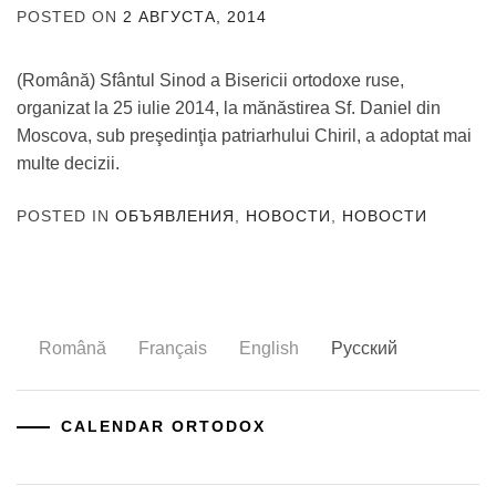
POSTED ON
2 АВГУСТА, 2014
BY
ADMIN
(Română) Sfântul Sinod a Bisericii ortodoxe ruse,
organizat la 25 iulie 2014, la mănăstirea Sf. Daniel din
Moscova, sub preşedinţia patriarhului Chiril, a adoptat mai
multe decizii.
POSTED IN
ОБЪЯВЛЕНИЯ
,
НОВОСТИ
,
НОВОСТИ
Română
Français
English
Русский
CALENDAR ORTODOX