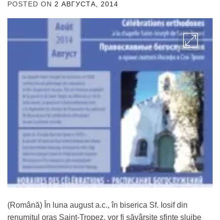
POSTED ON
2 АВГУСТА, 2014
BY
ADMIN
(Română) În luna august a.c., în biserica Sf. Iosif din
renumitul oraş Saint-Tropez, vor fi săvârşite sfinte slujbe