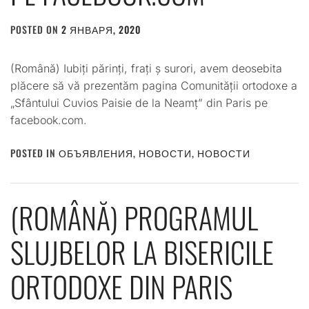
POSTED ON
2 ЯНВАРЯ, 2020
BY
ADMIN
(Română) Iubiți părinți, frați ș surori, avem deosebita
plăcere să vă prezentăm pagina Comunității ortodoxe a
„Sfântului Cuvios Paisie de la Neamț” din Paris pe
facebook.com.
POSTED IN
ОБЪЯВЛЕНИЯ
,
НОВОСТИ
,
НОВОСТИ
(ROMÂNĂ) PROGRAMUL
SLUJBELOR LA BISERICILE
ORTODOXE DIN PARIS