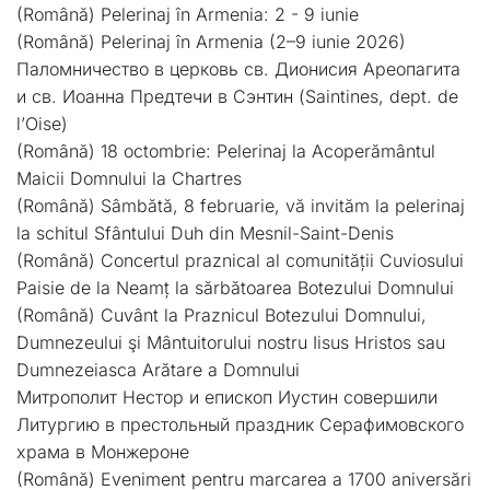
(Română) Pelerinaj în Armenia: 2 - 9 iunie
(Română) Pelerinaj în Armenia (2–9 iunie 2026)
Паломничество в церковь св. Дионисия Ареопагита
и св. Иоанна Предтечи в Сэнтин (Saintines, dept. de
l’Оise)
(Română) 18 octombrie: Pelerinaj la Acoperământul
Maicii Domnului la Chartres
(Română) Sâmbătă, 8 februarie, vă invităm la pelerinaj
la schitul Sfântului Duh din Mesnil-Saint-Denis
(Română) Concertul praznical al comunității Cuviosului
Paisie de la Neamț la sărbătoarea Botezului Domnului
(Română) Cuvânt la Praznicul Botezului Domnului,
Dumnezeului şi Mântuitorului nostru Iisus Hristos sau
Dumnezeiasca Arătare a Domnului
Митрополит Нестор и епископ Иустин совершили
Литургию в престольный праздник Серафимовского
храма в Монжероне
(Română) Eveniment pentru marcarea a 1700 aniversări