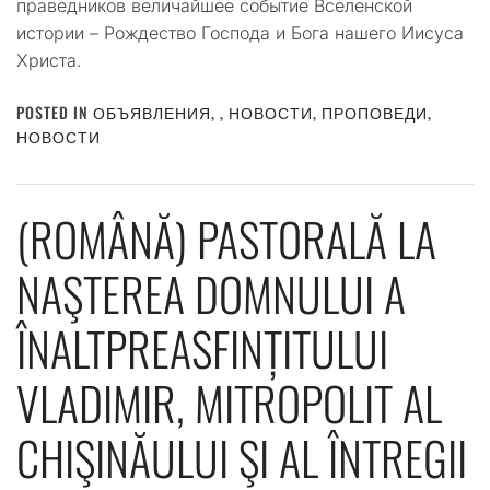
праведников величайшее событие Вселенской
истории – Рождество Господа и Бога нашего Иисуса
Христа.
POSTED IN
ОБЪЯВЛЕНИЯ
,
,
НОВОСТИ
,
ПРОПОВЕДИ
,
НОВОСТИ
(ROMÂNĂ) PASTORALĂ LA
NAŞTEREA DOMNULUI A
ÎNALTPREASFINȚITULUI
VLADIMIR, MITROPOLIT AL
CHIŞINĂULUI ŞI AL ÎNTREGII