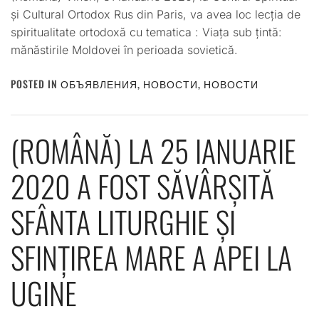
și Cultural Ortodox Rus din Paris, va avea loc lecția de
spiritualitate ortodoxă cu tematica : Viața sub țintă:
mănăstirile Moldovei în perioada sovietică.
POSTED IN
ОБЪЯВЛЕНИЯ
,
НОВОСТИ
,
НОВОСТИ
(ROMÂNĂ) LA 25 IANUARIE
2020 A FOST SĂVÂRȘITĂ
SFÂNTA LITURGHIE ȘI
SFINȚIREA MARE A APEI LA
UGINE