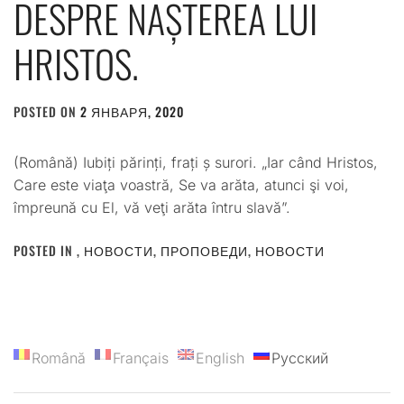
DESPRE NAȘTEREA LUI
HRISTOS.
POSTED ON
2 ЯНВАРЯ, 2020
BY
ADMIN
(Română) Iubiți părinți, frați ș surori. „Iar când Hristos,
Care este viaţa voastră, Se va arăta, atunci şi voi,
împreună cu El, vă veţi arăta întru slavă”.
POSTED IN
,
НОВОСТИ
,
ПРОПОВЕДИ
,
НОВОСТИ
Română
Français
English
Русский