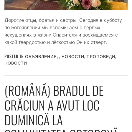
Дорогие отцы, братья и сестры. Сегодня в субботу
по Богоявлении мы вспоминаем о первых
искушениях в жизни Спасителя и восхищаемся с
какой твердостью и лёгкостью Он их отверг.
POSTED IN
ОБЪЯВЛЕНИЯ
,
,
НОВОСТИ
,
ПРОПОВЕДИ
,
НОВОСТИ
(ROMÂNĂ) BRADUL DE
CRĂCIUN A AVUT LOC
DUMINICĂ LA