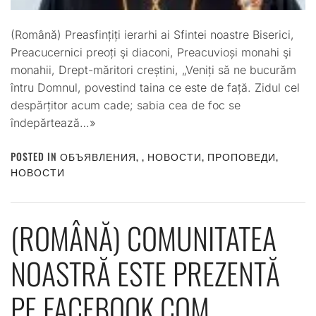
(Română) Preasfințiți ierarhi ai Sfintei noastre Biserici,
Preacucernici preoți şi diaconi, Preacuvioși monahi şi
monahii, Drept-măritori creștini, „Veniți să ne bucurăm
întru Domnul, povestind taina ce este de față. Zidul cel
despărțitor acum cade; sabia cea de foc se
îndepărtează…»
POSTED IN
ОБЪЯВЛЕНИЯ
,
,
НОВОСТИ
,
ПРОПОВЕДИ
,
НОВОСТИ
(ROMÂNĂ) COMUNITATEA
NOASTRĂ ESTE PREZENTĂ
PE FACEBOOK.COM