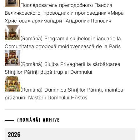
Последователь преподобного Паисия
Величковского, проводник и проповедник «Мира
Христова» архимандрит Андроник Попович
(Română) Programul slujbelor în ianuarie la
Comunitatea ortodoxă moldovenească de la Paris
(Română) Slujba Privegherii la sărbătoarea
Sfinților Părinți după trup ai Domnului
(Română) Duminica Sfinților Părinți, înaintea
prăznuirii Nașterii Domnului Hristos
(ROMÂNĂ) ARHIVE
2026