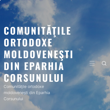
Skip
to
content
COMUNITĂŢILE
ORTODOXE
MOLDOVENEŞTI
DIN EPARHIA
PRIMARY
MENU
CORSUNULUI
Comunităţile ortodoxe
moldoveneşti din Eparhia
Corsunului