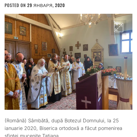
POSTED ON
29 ЯНВАРЯ, 2020
BY
ADMIN
(Română) Sâmbătă, după Botezul Domnului, la 25
ianuarie 2020, Biserica ortodoxă a făcut pomenirea
sfintei mucenițe Tatiana.