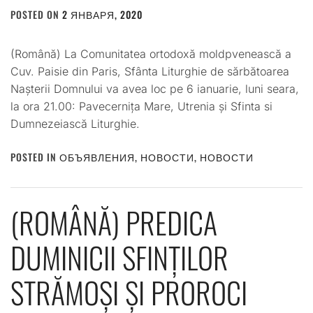
POSTED ON
2 ЯНВАРЯ, 2020
BY
ADMIN
(Română) La Comunitatea ortodoxă moldpvenească a
Cuv. Paisie din Paris, Sfânta Liturghie de sărbătoarea
Nașterii Domnului va avea loc pe 6 ianuarie, luni seara,
la ora 21.00: Pavecernița Mare, Utrenia și Sfinta si
Dumnezeiască Liturghie.
POSTED IN
ОБЪЯВЛЕНИЯ
,
НОВОСТИ
,
НОВОСТИ
(ROMÂNĂ) PREDICA
DUMINICII SFINȚILOR
STRĂMOȘI ȘI PROROCI