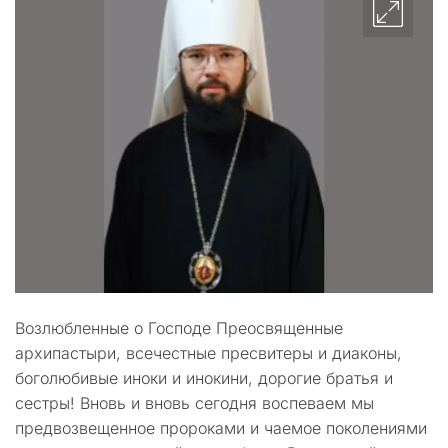
Возлюбленные о Господе Преосвященные
архипастыри, всечестные пресвитеры и диаконы,
боголюбивые иноки и инокини, дорогие братья и
сестры! Вновь и вновь сегодня воспеваем мы
предвозвещенное пророками и чаемое поколениями