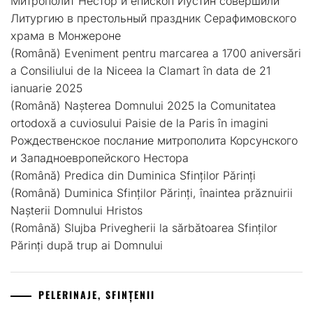
Митрополит Нестор и епископ Иустин совершили
Литургию в престольный праздник Серафимовского
храма в Монжероне
(Română) Eveniment pentru marcarea a 1700 aniversări
a Consiliului de la Niceea la Clamart în data de 21
ianuarie 2025
(Română) Nașterea Domnului 2025 la Comunitatea
ortodoxă a cuviosului Paisie de la Paris în imagini
Рождественское послание митрополита Корсунского
и Западноевропейского Нестора
(Română) Predica din Duminica Sfinților Părinți
(Română) Duminica Sfinților Părinți, înaintea prăznuirii
Nașterii Domnului Hristos
(Română) Slujba Privegherii la sărbătoarea Sfinților
Părinți după trup ai Domnului
PELERINAJE, SFINȚENII