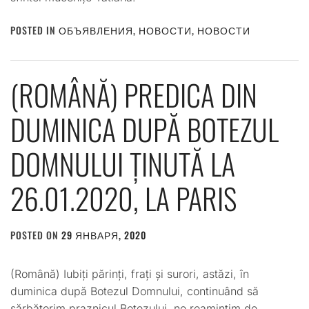
POSTED IN
ОБЪЯВЛЕНИЯ
,
НОВОСТИ
,
НОВОСТИ
(ROMÂNĂ) PREDICA DIN
DUMINICA DUPĂ BOTEZUL
DOMNULUI ȚINUTĂ LA
26.01.2020, LA PARIS
POSTED ON
29 ЯНВАРЯ, 2020
BY
ADMIN
(Română) Iubiți părinți, frați și surori, astăzi, în
duminica după Botezul Domnului, continuând să
sărbătorim praznicul Botezului, ne reamintim de