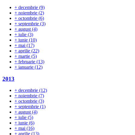
+
decembrie
(9)
+
noiembrie
(2)
+
octombrie
(6)
+
septembrie
(3)
+
august
(4)
+
iulie
(3)
+
iunie
(10)
+
mai
(17)
+
aprilie
(22)
+
martie
(5)
+
februarie
(13)
+
ianuarie
(12)
2013
+
decembrie
(12)
+
noiembrie
(7)
+
octombrie
(3)
+
septembrie
(1)
+
august
(4)
+
iulie
(5)
+
iunie
(6)
+
mai
(16)
+
aprilie
(13)