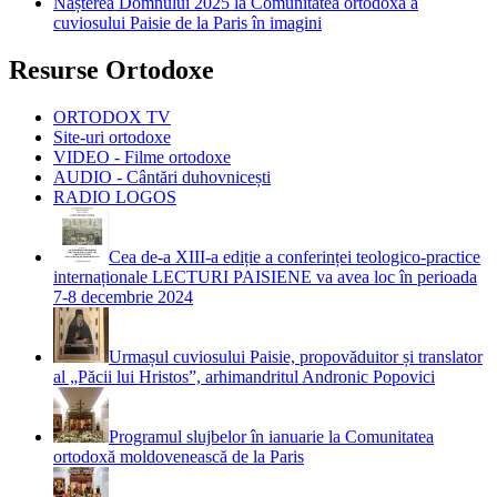
Nașterea Domnului 2025 la Comunitatea ortodoxă a
cuviosului Paisie de la Paris în imagini
Resurse Ortodoxe
ORTODOX TV
Site-uri ortodoxe
VIDEO - Filme ortodoxe
AUDIO - Cântări duhovnicești
RADIO LOGOS
Cea de-a XIII-a ediție a conferinței teologico-practice
internaționale LECTURI PAISIENE va avea loc în perioada
7-8 decembrie 2024
Urmașul cuviosului Paisie, propovăduitor și translator
al „Păcii lui Hristos”, arhimandritul Andronic Popovici
Programul slujbelor în ianuarie la Comunitatea
ortodoxă moldovenească de la Paris