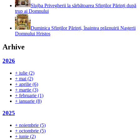
Slujba Privegherii la sărbătoarea Sfinților Părinți după
trup ai Domnului
Duminica Sfinților Părinți, înaintea prăznuirii Nașterii
Domnului Hristos
Arhive
2026
+
iulie
(2)
+
mai
(2)
+
aprilie
(6)
+
martie
(3)
+
februarie
(1)
+
ianuarie
(8)
2025
+
noiembrie
(5)
+
octombrie
(5)
+
iunie
(2)