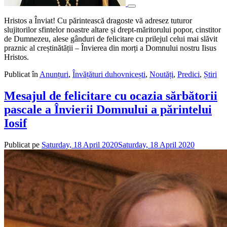
Hristos a Înviat! Cu părintească dragoste vă adresez tuturor
slujitorilor sfintelor noastre altare și drept-măritorului popor, cinstitor
de Dumnezeu, alese gânduri de felicitare cu prilejul celui mai slăvit
praznic al creștinătății – Învierea din morți a Domnului nostru Iisus
Hristos.
Publicat în
Anunțuri
,
Învățături duhovnicești
,
Noutăți
,
Predici
,
Știri
Mesajul de felicitare cu ocazia sărbătorii
pascale a Învierii Domnului a părintelui
Iosif
Publicat pe
Saturday, 18 April 2020
Saturday, 18 April 2020
de
admin