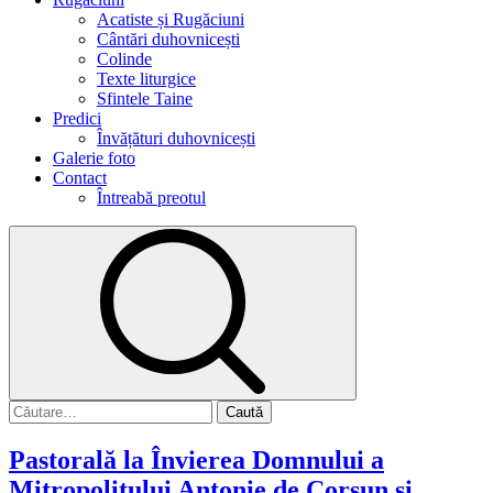
Acatiste și Rugăciuni
Cântări duhovnicești
Colinde
Texte liturgice
Sfintele Taine
Predici
Învățături duhovnicești
Galerie foto
Contact
Întreabă preotul
Caută
după:
Pastorală la Învierea Domnului a
Mitropolitului Antonie de Corsun și