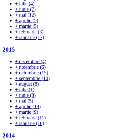
+
iulie
(4)
+
iunie
(7)
+
mai
(12)
+
aprilie
(5)
+
martie
(5)
+
februarie
(3)
+
ianuarie
(17)
2015
+
decembrie
(4)
+
noiembrie
(6)
+
octombrie
(15)
+
septembrie
(10)
+
august
(8)
+
iulie
(1)
+
iunie
(8)
+
mai
(5)
+
aprilie
(19)
+
martie
(9)
+
februarie
(11)
+
ianuarie
(10)
2014