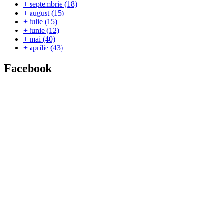
+
septembrie
(18)
+
august
(15)
+
iulie
(15)
+
iunie
(12)
+
mai
(40)
+
aprilie
(43)
Facebook