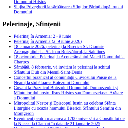
Domnului Hristos
Slujba Privegherii la sărbătoarea Sfinților Părinți după trup ai
Domnului
Pelerinaje, Sfințenii
Pelerinaj în Armenia: 2 - 9 iunie
Pelerinaj în Armenia (2–9 iunie 2026)
18 ianuarie 2026: pelerinaj la Biserica Sf. Dionisie
Areopaghitul și a Sf. Ioan Botezătorul, la Saintines
18 octombrie: Pelerinaj la Acoperământul Maicii Domnului la
Chartres
Sâmbătă, 8 februarie, vă invităm la pelerinaj la schitul
Sfântului Duh din Mesnil-Saint-Denis
Concertul praznical al comunității Cuviosului Paisie de la
Neamț la sărbătoarea Botezului Domnului
Cuvânt la Praznicul Botezului Domnului, Dumnezeului şi
Mântuitorului nostru Iisus Hristos sau Dumnezeiasca Arătare
a Domnului
Mitropolitul Nestor și Episcopul Iustin au celebrat Sfânta
Liturghie cu ocazia hramului Bisericii Sfântului Serafim din
Montgeron
Eveniment pentru marcarea a 1700 aniversări a Consiliului de
la Niceea la Clamart în data de 21 ianuarie 2025