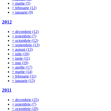
+
martie
(5)
+
februarie
(12)
+
ianuarie
(9)
2012
+
decembrie
(12)
+
noiembrie
(7)
+
octombrie
(12)
+
septembrie
(13)
+
august
(13)
+
iulie
(10)
+
iunie
(11)
+
mai
(19)
+
aprilie
(17)
+
martie
(14)
+
februarie
(11)
+
ianuarie
(15)
2011
+
decembrie
(25)
+
noiembrie
(7)
+
octombrie
(20)