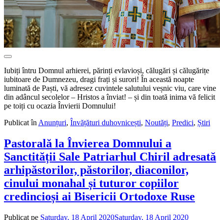
Iubiți întru Domnul arhierei, părinți evlavioși, călugări și călugărițe
iubitoare de Dumnezeu, dragi frați și surori! În această noapte
luminată de Paști, vă adresez cuvintele salutului veșnic viu, care vine
din adâncul secolelor – Hristos a înviat! – și din toată inima vă felicit
pe toiți cu ocazia Învierii Domnului!
Publicat în
Anunțuri
,
Învățături duhovnicești
,
Noutăți
,
Predici
,
Știri
Pastorală la Învierea Domnului a
Sanctității Sale Patriarhul Chiril adresată
arhipăstorilor, păstorilor, diaconilor,
cinului monahal și tuturor copiilor
credincioși ai Bisericii Ortodoxe Ruse
Publicat pe
Saturday, 18 April 2020
Saturday, 18 April 2020
de