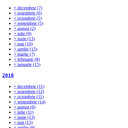
+
decembrie
(7)
+
noiembrie
(6)
+
octombrie
(5)
+
septembrie
(5)
+
august
(2)
+
iulie
(9)
+
iunie
(13)
+
mai
(10)
+
aprilie
(15)
+
martie
(7)
+
februarie
(8)
+
ianuarie
(15)
2018
+
decembrie
(11)
+
noiembrie
(12)
+
octombrie
(11)
+
septembrie
(14)
+
august
(8)
+
iulie
(11)
+
iunie
(13)
+
mai
(13)
+
aprilie
(9)