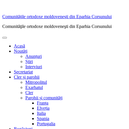
Sari
Comunităţile ortodoxe moldoveneşti din Eparhia Corsunului
la
Comunităţile ortodoxe moldoveneşti din Eparhia Corsunului
conținut
Meniu
principal
Acasă
Noutăți
Anunțuri
Știri
Interviuri
Secretariat
Cler și parohii
Mitropolitul
Exarhatul
Cler
Parohii și comunități
Franța
Elveția
Italia
Spania
Portugalia
Rugăciuni