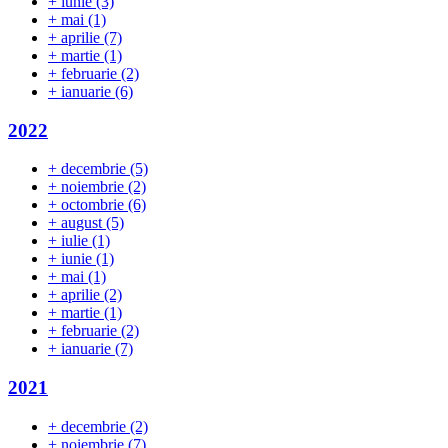
+
iunie
(3)
+
mai
(1)
+
aprilie
(7)
+
martie
(1)
+
februarie
(2)
+
ianuarie
(6)
2022
+
decembrie
(5)
+
noiembrie
(2)
+
octombrie
(6)
+
august
(5)
+
iulie
(1)
+
iunie
(1)
+
mai
(1)
+
aprilie
(2)
+
martie
(1)
+
februarie
(2)
+
ianuarie
(7)
2021
+
decembrie
(2)
+
noiembrie
(7)