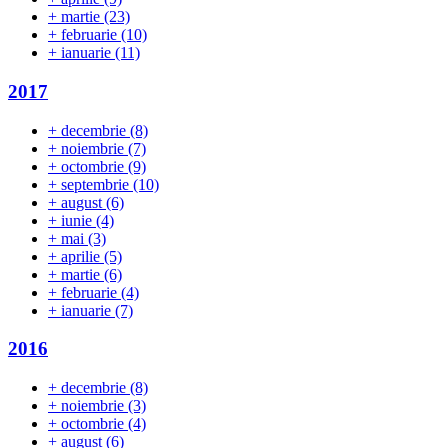
+
martie
(23)
+
februarie
(10)
+
ianuarie
(11)
2017
+
decembrie
(8)
+
noiembrie
(7)
+
octombrie
(9)
+
septembrie
(10)
+
august
(6)
+
iunie
(4)
+
mai
(3)
+
aprilie
(5)
+
martie
(6)
+
februarie
(4)
+
ianuarie
(7)
2016
+
decembrie
(8)
+
noiembrie
(3)
+
octombrie
(4)
+
august
(6)