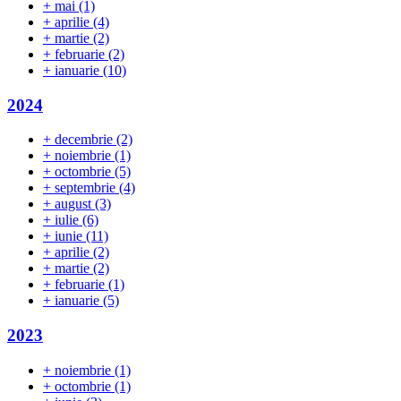
+
mai
(1)
+
aprilie
(4)
+
martie
(2)
+
februarie
(2)
+
ianuarie
(10)
2024
+
decembrie
(2)
+
noiembrie
(1)
+
octombrie
(5)
+
septembrie
(4)
+
august
(3)
+
iulie
(6)
+
iunie
(11)
+
aprilie
(2)
+
martie
(2)
+
februarie
(1)
+
ianuarie
(5)
2023
+
noiembrie
(1)
+
octombrie
(1)