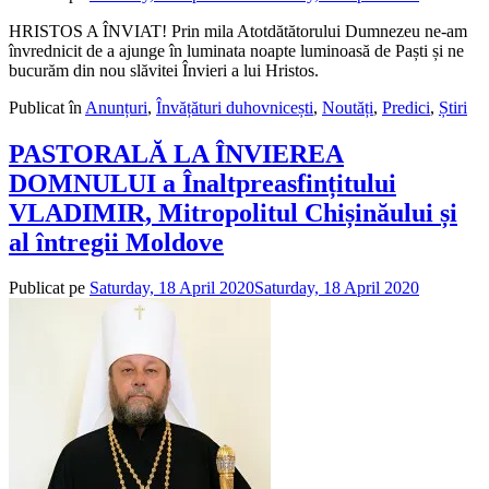
admin
HRISTOS A ÎNVIAT! Prin mila Atotdătătorului Dumnezeu ne-am
învrednicit de a ajunge în luminata noapte luminoasă de Paști și ne
bucurăm din nou slăvitei Învieri a lui Hristos.
Publicat în
Anunțuri
,
Învățături duhovnicești
,
Noutăți
,
Predici
,
Știri
PASTORALĂ LA ÎNVIEREA
DOMNULUI a Înaltpreasfințitului
VLADIMIR, Mitropolitul Chișinăului și
al întregii Moldove
Publicat pe
Saturday, 18 April 2020
Saturday, 18 April 2020
de
admin