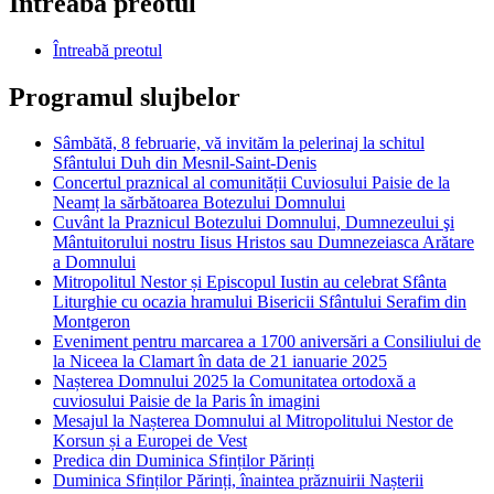
Întreabă preotul
Întreabă preotul
Programul slujbelor
Sâmbătă, 8 februarie, vă invităm la pelerinaj la schitul
Sfântului Duh din Mesnil-Saint-Denis
Concertul praznical al comunității Cuviosului Paisie de la
Neamț la sărbătoarea Botezului Domnului
Cuvânt la Praznicul Botezului Domnului, Dumnezeului şi
Mântuitorului nostru Iisus Hristos sau Dumnezeiasca Arătare
a Domnului
Mitropolitul Nestor și Episcopul Iustin au celebrat Sfânta
Liturghie cu ocazia hramului Bisericii Sfântului Serafim din
Montgeron
Eveniment pentru marcarea a 1700 aniversări a Consiliului de
la Niceea la Clamart în data de 21 ianuarie 2025
Nașterea Domnului 2025 la Comunitatea ortodoxă a
cuviosului Paisie de la Paris în imagini
Mesajul la Nașterea Domnului al Mitropolitului Nestor de
Korsun și a Europei de Vest
Predica din Duminica Sfinților Părinți
Duminica Sfinților Părinți, înaintea prăznuirii Nașterii