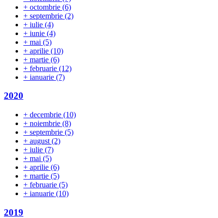
+
octombrie
(6)
+
septembrie
(2)
+
iulie
(4)
+
iunie
(4)
+
mai
(5)
+
aprilie
(10)
+
martie
(6)
+
februarie
(12)
+
ianuarie
(7)
2020
+
decembrie
(10)
+
noiembrie
(8)
+
septembrie
(5)
+
august
(2)
+
iulie
(7)
+
mai
(5)
+
aprilie
(6)
+
martie
(5)
+
februarie
(5)
+
ianuarie
(10)
2019