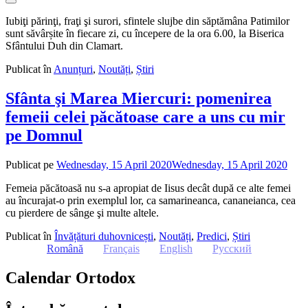
Iubiţi părinţi, fraţi şi surori, sfintele slujbe din săptămâna Patimilor
sunt săvârșite în fiecare zi, cu începere de la ora 6.00, la Biserica
Sfântului Duh din Clamart.
Publicat în
Anunțuri
,
Noutăți
,
Știri
Sfânta şi Marea Miercuri: pomenirea
femeii celei păcătoase care a uns cu mir
pe Domnul
Publicat pe
Wednesday, 15 April 2020
Wednesday, 15 April 2020
de
adm
Femeia păcătoasă nu s-a apropiat de Iisus decât după ce alte femei
au încurajat-o prin exemplul lor, ca samarineanca, cananeianca, cea
cu pierdere de sânge şi multe altele.
Publicat în
Învățături duhovnicești
,
Noutăți
,
Predici
,
Știri
Română
Français
English
Русский
Calendar Ortodox