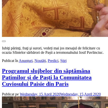
Iubiţi părinţi, fraţi şi surori, vedeți mai jos mesajul de felicitare cu
ocazia Sfintelor sărbărori de Paști a ieromonahului Iosif Pavlinciuc.
Publicat în
Anunțuri
,
Noutăți
,
Predici
,
Știri
Programul slujbelor din săptămâna
Patimilor și de Paști la Comunitatea
Cuviosului Paisie din Paris
Publicat pe
Wednesday, 15 April 2020
Wednesday, 15 April 2020
de
adm