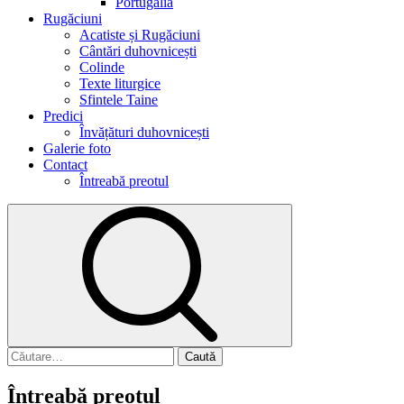
Portugalia
Rugăciuni
Acatiste și Rugăciuni
Cântări duhovnicești
Colinde
Texte liturgice
Sfintele Taine
Predici
Învățături duhovnicești
Galerie foto
Contact
Întreabă preotul
Întreabă preotul