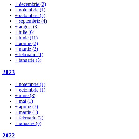
+
decembrie
(2)
+
noiembrie
(1)
+
octombrie
(5)
+
septembrie
(4)
+
august
(3)
+
iulie
(6)
+
iunie
(11)
+
aprilie
(2)
+
martie
(2)
+
februarie
(1)
+
ianuarie
(5)
2023
+
noiembrie
(1)
+
octombrie
(1)
+
iunie
(3)
+
mai
(1)
+
aprilie
(7)
+
martie
(1)
+
februarie
(2)
+
ianuarie
(6)
2022