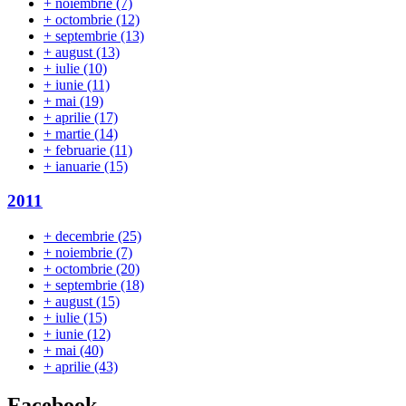
+
noiembrie
(7)
+
octombrie
(12)
+
septembrie
(13)
+
august
(13)
+
iulie
(10)
+
iunie
(11)
+
mai
(19)
+
aprilie
(17)
+
martie
(14)
+
februarie
(11)
+
ianuarie
(15)
2011
+
decembrie
(25)
+
noiembrie
(7)
+
octombrie
(20)
+
septembrie
(18)
+
august
(15)
+
iulie
(15)
+
iunie
(12)
+
mai
(40)
+
aprilie
(43)
Facebook