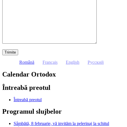
Română
Français
English
Русский
Calendar Ortodox
Întreabă preotul
Întreabă preotul
Programul slujbelor
Sâmbătă, 8 februarie, vă invităm la pelerinaj la schitul