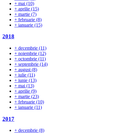
+
mai
(10)
+
aprilie
(15)
+
martie
(7)
+
februarie
(8)
+
ianuarie
(15)
2018
+
decembrie
(11)
+
noiembrie
(12)
+
octombrie
(11)
+
septembrie
(14)
+
august
(8)
+
iulie
(11)
+
iunie
(13)
+
mai
(13)
+
aprilie
(9)
+
martie
(23)
+
februarie
(10)
+
ianuarie
(11)
2017
+
decembrie
(8)