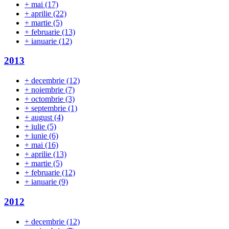
+
mai
(17)
+
aprilie
(22)
+
martie
(5)
+
februarie
(13)
+
ianuarie
(12)
2013
+
decembrie
(12)
+
noiembrie
(7)
+
octombrie
(3)
+
septembrie
(1)
+
august
(4)
+
iulie
(5)
+
iunie
(6)
+
mai
(16)
+
aprilie
(13)
+
martie
(5)
+
februarie
(12)
+
ianuarie
(9)
2012
+
decembrie
(12)