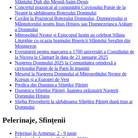
Sfântului Duh din Mesnil-Saint-Denis
Concertul praznical al comunității Cuviosului Paisie de la
Neamț la sărbătoarea Botezului Domnului
Cuvânt la Praznicul Botezului Domnului, Dumnezeului şi
Mântuitorului nostru Iisus Hristos sau Dumnezeiasca Arătare
a Domnului
Mitropolitul Nestor și Episcopul Iustin au celebrat Sfânta
Liturghie cu ocazia hramului Bisericii Sfântului Serafim din
Montgeron
Eveniment pentru marcarea a 1700 aniversări a Consiliului de
la Niceea la Clamart în data de 21 ianuarie 2025
Nașterea Domnului 2025 la Comunitatea ortodoxă a
cuviosului Paisie de la Paris în imagini
Mesajul la Nașterea Domnului al Mitropolitului Nestor de
Korsun și a Europei de Vest
Predica din Duminica Sfinților Părinți
Duminica Sfinților Părinți, înaintea prăznuirii Nașterii
Domnului Hristos
Slujba Privegherii la sărbătoarea Sfinților Părinți după trup ai
Domnului
Pelerinaje, Sfințenii
Pelerinaj în Armenia: 2 - 9 iunie