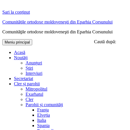
Sari la conținut
Comunităţile ortodoxe moldoveneşti din Eparhia Corsunului
Comunităţile ortodoxe moldoveneşti din Eparhia Corsunului
Caută după:
Meniu principal
Acasă
Noutăți
Anunțuri
Știri
Interviuri
Secretariat
Cler și parohii
Mitropolitul
Exarhatul
Cler
Parohii și comunități
Franța
Elveția
Italia
Spania