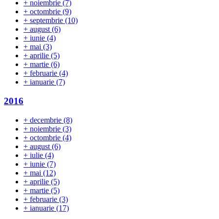
+
noiembrie
(7)
+
octombrie
(9)
+
septembrie
(10)
+
august
(6)
+
iunie
(4)
+
mai
(3)
+
aprilie
(5)
+
martie
(6)
+
februarie
(4)
+
ianuarie
(7)
2016
+
decembrie
(8)
+
noiembrie
(3)
+
octombrie
(4)
+
august
(6)
+
iulie
(4)
+
iunie
(7)
+
mai
(12)
+
aprilie
(5)
+
martie
(5)
+
februarie
(3)
+
ianuarie
(17)