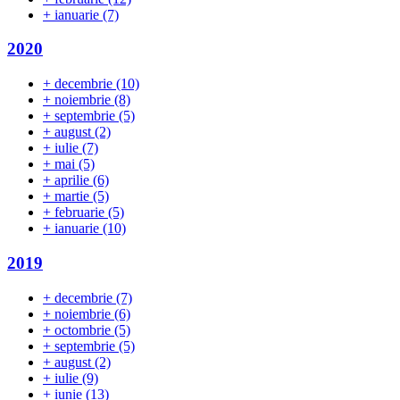
+
ianuarie
(7)
2020
+
decembrie
(10)
+
noiembrie
(8)
+
septembrie
(5)
+
august
(2)
+
iulie
(7)
+
mai
(5)
+
aprilie
(6)
+
martie
(5)
+
februarie
(5)
+
ianuarie
(10)
2019
+
decembrie
(7)
+
noiembrie
(6)
+
octombrie
(5)
+
septembrie
(5)
+
august
(2)
+
iulie
(9)
+
iunie
(13)