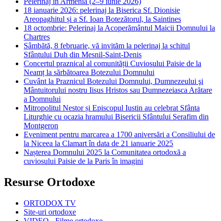
Pelerinaj în Armenia (2–9 iunie 2026)
18 ianuarie 2026: pelerinaj la Biserica Sf. Dionisie
Areopaghitul și a Sf. Ioan Botezătorul, la Saintines
18 octombrie: Pelerinaj la Acoperământul Maicii Domnului la
Chartres
Sâmbătă, 8 februarie, vă invităm la pelerinaj la schitul
Sfântului Duh din Mesnil-Saint-Denis
Concertul praznical al comunității Cuviosului Paisie de la
Neamț la sărbătoarea Botezului Domnului
Cuvânt la Praznicul Botezului Domnului, Dumnezeului şi
Mântuitorului nostru Iisus Hristos sau Dumnezeiasca Arătare
a Domnului
Mitropolitul Nestor și Episcopul Iustin au celebrat Sfânta
Liturghie cu ocazia hramului Bisericii Sfântului Serafim din
Montgeron
Eveniment pentru marcarea a 1700 aniversări a Consiliului de
la Niceea la Clamart în data de 21 ianuarie 2025
Nașterea Domnului 2025 la Comunitatea ortodoxă a
cuviosului Paisie de la Paris în imagini
Resurse Ortodoxe
ORTODOX TV
Site-uri ortodoxe
VIDEO - Filme ortodoxe