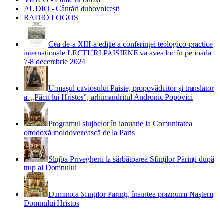
AUDIO - Cântări duhovnicești
RADIO LOGOS
Cea de-a XIII-a ediție a conferinței teologico-practice
internaționale LECTURI PAISIENE va avea loc în perioada
7-8 decembrie 2024
Urmașul cuviosului Paisie, propovăduitor și translator
al „Păcii lui Hristos”, arhimandritul Andronic Popovici
Programul slujbelor în ianuarie la Comunitatea
ortodoxă moldovenească de la Paris
Slujba Privegherii la sărbătoarea Sfinților Părinți după
trup ai Domnului
Duminica Sfinților Părinți, înaintea prăznuirii Nașterii
Domnului Hristos