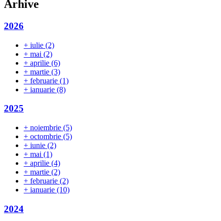
Arhive
2026
+
iulie
(2)
+
mai
(2)
+
aprilie
(6)
+
martie
(3)
+
februarie
(1)
+
ianuarie
(8)
2025
+
noiembrie
(5)
+
octombrie
(5)
+
iunie
(2)
+
mai
(1)
+
aprilie
(4)
+
martie
(2)
+
februarie
(2)
+
ianuarie
(10)
2024