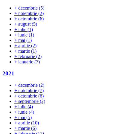
+
decembrie
(5)
+
noiembrie
(2)
+
octombrie
(6)
+
august
(5)
+
iulie
(1)
+
iunie
(1)
+
mai
(1)
+
aprilie
(2)
+
martie
(1)
+
februarie
(2)
+
ianuarie
(7)
2021
+
decembrie
(2)
+
noiembrie
(7)
+
octombrie
(6)
+
septembrie
(2)
+
iulie
(4)
+
iunie
(4)
+
mai
(5)
+
aprilie
(10)
+
martie
(6)
+
februarie
(12)