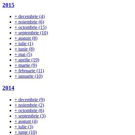
2015
+
decembrie
(4)
+
noiembrie
(6)
+
octombrie
(15)
+
septembrie
(10)
+
august
(8)
+
iulie
(1)
+
iunie
(8)
+
mai
(5)
+
aprilie
(19)
+
martie
(9)
+
februarie
(11)
+
ianuarie
(10)
2014
+
decembrie
(9)
+
noiembrie
(2)
+
octombrie
(6)
+
septembrie
(3)
+
august
(4)
+
iulie
(3)
+
iunie
(10)