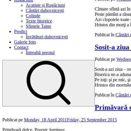
Acatiste și Rugăciuni
Cîntare sfîntă azi î
Cântări duhovnicești
Peste pămînt a răsu
Colinde
Azi clopotele toate 
Texte liturgice
Hristos din morţi a 
Sfintele Taine
Predici
Publicat în
Cântări 
Învățături duhovnicești
Galerie foto
Sosit-a ziua 
Contact
Întreabă preotul
Publicat pe
Wednesd
Sosit-a azi ziua – nv
Biserica ne-a aduna
Pe toţi: şi pe mic, ş
Hristos din mormânt
Publicat în
Cântări 
Primăvară 
Publicat pe
Monday, 18 April 2011
Friday, 25 September 2015
de
admin
Primăvară dulce, Praznic luminos;