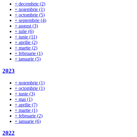
+
decembrie
(2)
+
noiembrie
(1)
+
octombrie
(5)
+
septembrie
(4)
+
august
(3)
+
iulie
(6)
+
iunie
(11)
+
aprilie
(2)
+
martie
(2)
+
februarie
(1)
+
ianuarie
(5)
2023
+
noiembrie
(1)
+
octombrie
(1)
+
iunie
(3)
+
mai
(1)
+
aprilie
(7)
+
martie
(1)
+
februarie
(2)
+
ianuarie
(6)
2022