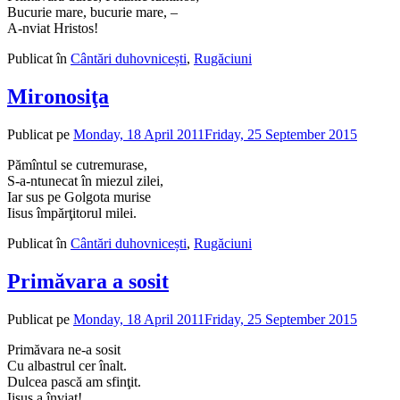
Bucurie mare, bucurie mare, –
A-nviat Hristos!
Publicat în
Cântări duhovnicești
,
Rugăciuni
Mironosiţa
Publicat pe
Monday, 18 April 2011
Friday, 25 September 2015
de
admin
Pămîntul se cutremurase,
S-a-ntunecat în miezul zilei,
Iar sus pe Golgota murise
Iisus împărţitorul milei.
Publicat în
Cântări duhovnicești
,
Rugăciuni
Primăvara a sosit
Publicat pe
Monday, 18 April 2011
Friday, 25 September 2015
de
admin
Primăvara ne-a sosit
Cu albastrul cer înalt.
Dulcea pască am sfinţit.
Iisus a înviat!