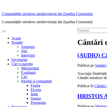
Sari
Comunităţile ortodoxe moldoveneşti din Eparhia Corsunului
la
Comunităţile ortodoxe moldoveneşti din Eparhia Corsunului
conținut
Caută
Meniu
după:
principal
Acasă
Cântări 
Noutăți
Anunțuri
Știri
(AUDIO) Câ
Interviuri
Secretariat
Cler și parohii
Publicat pe
Sunday,
Mitropolitul
Exarhatul
Asociaţia Studenţil
Cler
Cântări ortodoxe de
Parohii și comunități
Franța
Publicat în
Cântări 
Elveția
Italia
HRISTOS A
Spania
Portugalia
Publicat pe
Wednesd
Rugăciuni