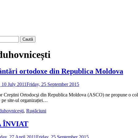
duhovnicești
ntări ortodoxe din Republica Moldova
 10 July 2011
Friday, 25 September 2015
de
admin
or Creştini Ortodocşi din Republica Moldova (ASCO) ne propune o colec
 pe site-ul organizației…
duhovnicești
,
Rugăciuni
 ÎNVIAT
ay, 27 April 2011
Friday, 25 September 2015
de