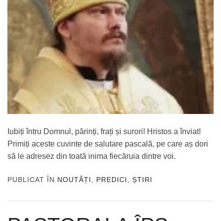
Iubiți întru Domnul, părinți, frați și surori! Hristos a înviat!
Primiți aceste cuvinte de salutare pascală, pe care aș dori
să le adresez din toată inima fiecăruia dintre voi.
PUBLICAT ÎN
NOUTĂȚI
,
PREDICI
,
ȘTIRI