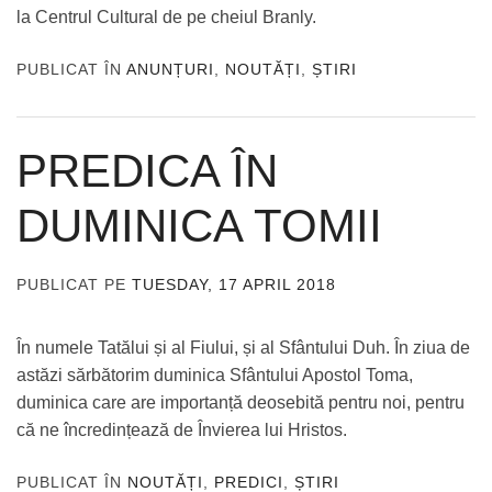
la Centrul Cultural de pe cheiul Branly.
PUBLICAT ÎN
ANUNȚURI
,
NOUTĂȚI
,
ȘTIRI
PREDICA ÎN
DUMINICA TOMII
PUBLICAT PE
TUESDAY, 17 APRIL 2018
DE
ADMIN
În numele Tatălui și al Fiului, și al Sfântului Duh. În ziua de
astăzi sărbătorim duminica Sfântului Apostol Toma,
duminica care are importanță deosebită pentru noi, pentru
că ne încredințează de Învierea lui Hristos.
PUBLICAT ÎN
NOUTĂȚI
,
PREDICI
,
ȘTIRI