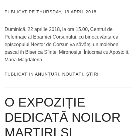
PUBLICAT PE
THURSDAY, 19 APRIL 2018
DE
ADMIN
Duminică, 22 aprilie 2018, la ora 15.00, Centrul de
Pelerinaje al Eparhiei Corsunului, cu binecuvântarea
episcopului Nestor de Corsun va săvârși un moleben
pascal în Biserica Sfintei Mironosițe, Întocmai cu Apostolii,
Maria Magdalena.
PUBLICAT ÎN
ANUNȚURI
,
NOUTĂȚI
,
ȘTIRI
O EXPOZIȚIE
DEDICATĂ NOILOR
MARTIRI ȘI