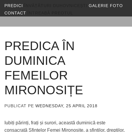
PREDICI
ÎNVĂȚĂTURI DUHOVNICEȘTI
GALERIE FOTO
CONTACT
ÎNTREABĂ PREOTUL
PREDICA ÎN
DUMINICA
FEMEILOR
MIRONOSIȚE
PUBLICAT PE
WEDNESDAY, 25 APRIL 2018
DE
ADMIN
Iubiți părinți, frați și surori, această duminică este
consacrată Sfintelor Femei Mironosițe, a sfinților, drepților,