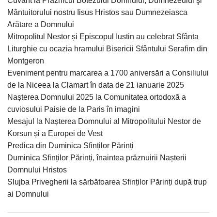
Cuvânt la Praznicul Botezului Domnului, Dumnezeului şi
Mântuitorului nostru Iisus Hristos sau Dumnezeiasca
Arătare a Domnului
Mitropolitul Nestor și Episcopul Iustin au celebrat Sfânta
Liturghie cu ocazia hramului Bisericii Sfântului Serafim din
Montgeron
Eveniment pentru marcarea a 1700 aniversări a Consiliului
de la Niceea la Clamart în data de 21 ianuarie 2025
Nașterea Domnului 2025 la Comunitatea ortodoxă a
cuviosului Paisie de la Paris în imagini
Mesajul la Nașterea Domnului al Mitropolitului Nestor de
Korsun și a Europei de Vest
Predica din Duminica Sfinților Părinți
Duminica Sfinților Părinți, înaintea prăznuirii Nașterii
Domnului Hristos
Slujba Privegherii la sărbătoarea Sfinților Părinți după trup
ai Domnului