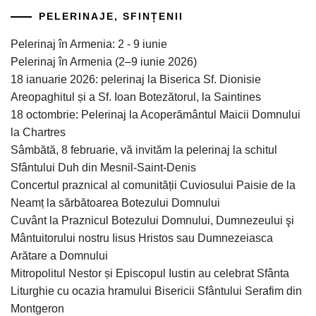
PELERINAJE, SFINȚENII
Pelerinaj în Armenia: 2 - 9 iunie
Pelerinaj în Armenia (2–9 iunie 2026)
18 ianuarie 2026: pelerinaj la Biserica Sf. Dionisie
Areopaghitul și a Sf. Ioan Botezătorul, la Saintines
18 octombrie: Pelerinaj la Acoperământul Maicii Domnului
la Chartres
Sâmbătă, 8 februarie, vă invităm la pelerinaj la schitul
Sfântului Duh din Mesnil-Saint-Denis
Concertul praznical al comunității Cuviosului Paisie de la
Neamț la sărbătoarea Botezului Domnului
Cuvânt la Praznicul Botezului Domnului, Dumnezeului şi
Mântuitorului nostru Iisus Hristos sau Dumnezeiasca
Arătare a Domnului
Mitropolitul Nestor și Episcopul Iustin au celebrat Sfânta
Liturghie cu ocazia hramului Bisericii Sfântului Serafim din
Montgeron