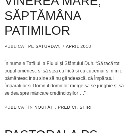
VINEREA MARE,
SĂPTĂMÂNA
PATIMILOR
PUBLICAT PE
SATURDAY, 7 APRIL 2018
DE
ADMIN
În numele Tatălui, a Fiului și Sfântului Duh. “Să tacă tot
trupul omenesc si să stea cu frică și cu cutremur și nimic
pământesc întru sine să nu gândească, că Împăratul
împăraților și Domnul domnilor merge să se junghie și să
se dea spre mâncare credincioșilor….”
PUBLICAT ÎN
NOUTĂȚI
,
PREDICI
,
ȘTIRI