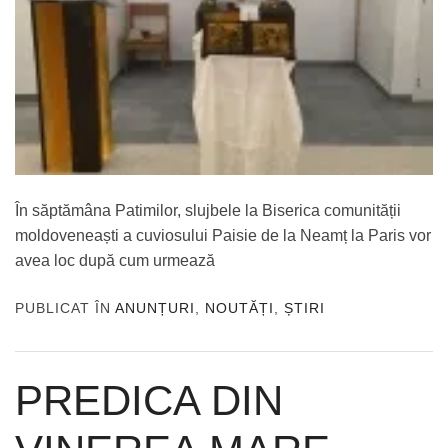
În săptămâna Patimilor, slujbele la Biserica comunității
moldoveneaști a cuviosului Paisie de la Neamț la Paris vor
avea loc după cum urmează
PUBLICAT ÎN
ANUNȚURI
,
NOUTĂȚI
,
ȘTIRI
PREDICA DIN