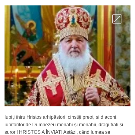
ADMIN
Iubiți întru Hristos arhipăstori, cinstiți preoți și diaconi,
iubitorilor de Dumnezeu monahi și monahii, dragi frați și
surori! HRISTOS A ÎNVIAT! Astăzi, când lumea se