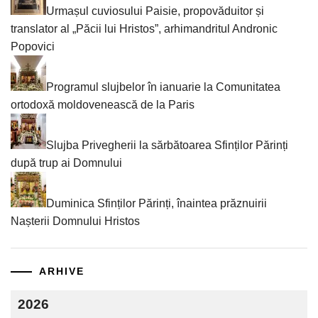
Urmașul cuviosului Paisie, propovăduitor și
translator al „Păcii lui Hristos”, arhimandritul Andronic
Popovici
Programul slujbelor în ianuarie la Comunitatea
ortodoxă moldovenească de la Paris
Slujba Privegherii la sărbătoarea Sfinților Părinți
după trup ai Domnului
Duminica Sfinților Părinți, înaintea prăznuirii
Nașterii Domnului Hristos
ARHIVE
2026