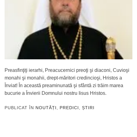
Preasfinţiţi ierarhi, Preacucernici preoţi şi diaconi, Cuvioşi
monahi şi monahii, drept-măritori credincioşi, Hristos a
Înviat! În această preaminunată şi sfântă zi trăim marea
bucurie a Învierii Domnului nostru Iisus Hristos.
PUBLICAT ÎN
NOUTĂȚI
,
PREDICI
,
ȘTIRI