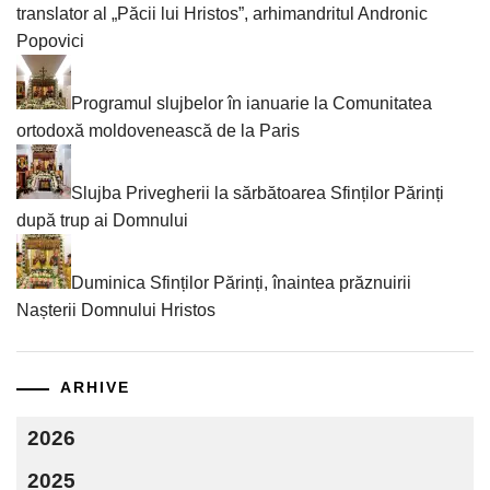
translator al „Păcii lui Hristos”, arhimandritul Andronic
Popovici
Programul slujbelor în ianuarie la Comunitatea
ortodoxă moldovenească de la Paris
Slujba Privegherii la sărbătoarea Sfinților Părinți
după trup ai Domnului
Duminica Sfinților Părinți, înaintea prăznuirii
Nașterii Domnului Hristos
ARHIVE
2026
2025