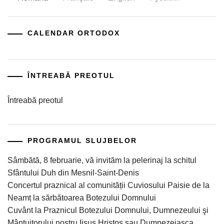
CALENDAR ORTODOX
ÎNTREABĂ PREOTUL
Întreabă preotul
PROGRAMUL SLUJBELOR
Sâmbătă, 8 februarie, vă invităm la pelerinaj la schitul
Sfântului Duh din Mesnil-Saint-Denis
Concertul praznical al comunității Cuviosului Paisie de la
Neamț la sărbătoarea Botezului Domnului
Cuvânt la Praznicul Botezului Domnului, Dumnezeului şi
Mântuitorului nostru Iisus Hristos sau Dumnezeiasca