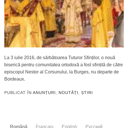
La 3 iulie 2016, de sărbătoarea Tuturor Sfinților, o nouă
biserică pentru comunitatea ortodoxă a fost sfințită de către
episcopul Nestor al Corsunului, la Burges, nu departe de
Bordeaux.
PUBLICAT ÎN
ANUNȚURI
,
NOUTĂȚI
,
ȘTIRI
Română
Français
English
Русский