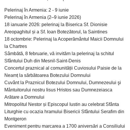
Pelerinaj în Armenia: 2 - 9 iunie
Pelerinaj în Armenia (2–9 iunie 2026)
18 ianuarie 2026: pelerinaj la Biserica Sf. Dionisie
Areopaghitul și a Sf. Ioan Botezătorul, la Saintines
18 octombrie: Pelerinaj la Acoperământul Maicii Domnului
la Chartres
Sâmbătă, 8 februarie, vă invităm la pelerinaj la schitul
Sfântului Duh din Mesnil-Saint-Denis
Concertul praznical al comunității Cuviosului Paisie de la
Neamț la sărbătoarea Botezului Domnului
Cuvânt la Praznicul Botezului Domnului, Dumnezeului şi
Mântuitorului nostru Iisus Hristos sau Dumnezeiasca
Arătare a Domnului
Mitropolitul Nestor și Episcopul Iustin au celebrat Sfânta
Liturghie cu ocazia hramului Bisericii Sfântului Serafim din
Montgeron
Eveniment pentru marcarea a 1700 aniversări a Consiliului