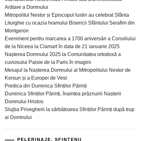
Arătare a Domnului
Mitropolitul Nestor și Episcopul Iustin au celebrat Sfânta
Liturghie cu ocazia hramului Bisericii Sfântului Serafim din
Montgeron
Eveniment pentru marcarea a 1700 aniversări a Consiliului
de la Niceea la Clamart în data de 21 ianuarie 2025
Nașterea Domnului 2025 la Comunitatea ortodoxă a
cuviosului Paisie de la Paris în imagini
Mesajul la Nașterea Domnului al Mitropolitului Nestor de
Korsun și a Europei de Vest
Predica din Duminica Sfinților Părinți
Duminica Sfinților Părinți, înaintea prăznuirii Nașterii
Domnului Hristos
Slujba Privegherii la sărbătoarea Sfinților Părinți după trup
ai Domnului
PELERINAJE, SFINȚENII