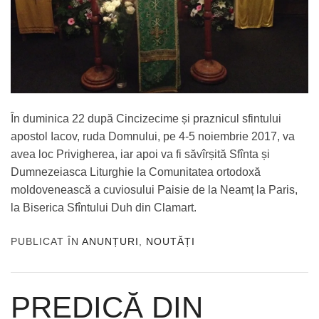
În duminica 22 după Cincizecime și praznicul sfintului
apostol Iacov, ruda Domnului, pe 4-5 noiembrie 2017, va
avea loc Privigherea, iar apoi va fi săvîrșită Sfînta și
Dumnezeiasca Liturghie la Comunitatea ortodoxă
moldovenească a cuviosului Paisie de la Neamț la Paris,
la Biserica Sfîntului Duh din Clamart.
PUBLICAT ÎN
ANUNȚURI
,
NOUTĂȚI
PREDICĂ DIN