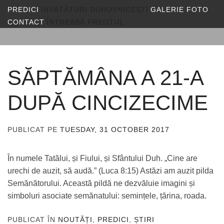
PREDICI
ÎNVĂȚĂTURI DUHOVNICEȘTI
GALERIE FOTO
CONTACT
ÎNTREABĂ PREOTUL
SĂPTĂMÂNA A 21-A
DUPĂ CINCIZECIME
PUBLICAT PE
TUESDAY, 31 OCTOBER 2017
DE
ADMIN
În numele Tatălui, și Fiului, și Sfântului Duh. „Cine are
urechi de auzit, să audă.” (Luca 8:15) Astăzi am auzit pilda
Semănătorului. Această pildă ne dezvăluie imagini și
simboluri asociate semănatului: semințele, țărina, roada.
PUBLICAT ÎN
NOUTĂȚI
,
PREDICI
,
ȘTIRI