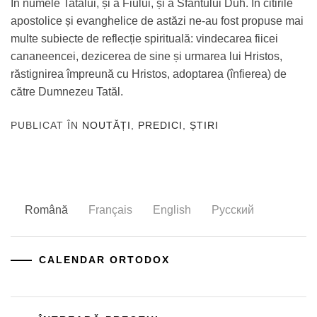
În numele Tatălui, și a Fiului, și a Sfântului Duh. În citirile
apostolice și evanghelice de astăzi ne-au fost propuse mai
multe subiecte de reflecție spirituală: vindecarea fiicei
cananeencei, dezicerea de sine și urmarea lui Hristos,
răstignirea împreună cu Hristos, adoptarea (înfierea) de
către Dumnezeu Tatăl.
PUBLICAT ÎN
NOUTĂȚI
,
PREDICI
,
ȘTIRI
Română
Français
English
Русский
CALENDAR ORTODOX