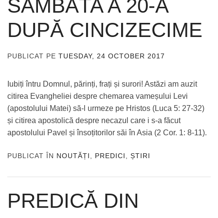
SÂMBĂTA A 20-A
DUPĂ CINCIZECIME
PUBLICAT PE
TUESDAY, 24 OCTOBER 2017
DE
ADMIN
Iubiți întru Domnul, părinți, frați și surori! Astăzi am auzit
citirea Evangheliei despre chemarea vameșului Levi
(apostolului Matei) să-l urmeze pe Hristos (Luca 5: 27-32)
și citirea apostolică despre necazul care i s-a făcut
apostolului Pavel și însoțitorilor săi în Asia (2 Cor. 1: 8-11).
PUBLICAT ÎN
NOUTĂȚI
,
PREDICI
,
ȘTIRI
PREDICĂ DIN