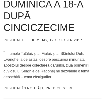
DUMINICA A 18-A
DUPĂ
CINCICZECIME
PUBLICAT PE
THURSDAY, 12 OCTOBER 2017
DE
ADMIN
În numele Tatălui, și al Fiului, și al Sfântului Duh.
Evanghelia de astăzi despre pescuirea minunată,
apostolul despre colectarea darurilor, ziua pomenirii
cuviosului Serghie de Radonej ne dezvăluie o temă
deosebită – tema câștigurilor.
PUBLICAT ÎN
NOUTĂȚI
,
PREDICI
,
ȘTIRI