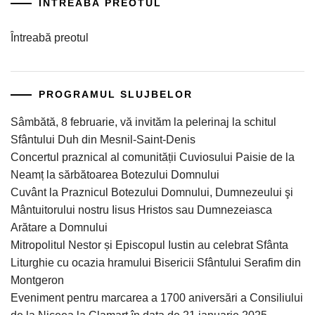
ÎNTREABĂ PREOTUL
Întreabă preotul
PROGRAMUL SLUJBELOR
Sâmbătă, 8 februarie, vă invităm la pelerinaj la schitul
Sfântului Duh din Mesnil-Saint-Denis
Concertul praznical al comunității Cuviosului Paisie de la
Neamț la sărbătoarea Botezului Domnului
Cuvânt la Praznicul Botezului Domnului, Dumnezeului şi
Mântuitorului nostru Iisus Hristos sau Dumnezeiasca
Arătare a Domnului
Mitropolitul Nestor și Episcopul Iustin au celebrat Sfânta
Liturghie cu ocazia hramului Bisericii Sfântului Serafim din
Montgeron
Eveniment pentru marcarea a 1700 aniversări a Consiliului