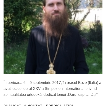
În perioada 6 – 9 septembrie 2017, în orașul Boze (Italia) a
avut loc cel de-al XXV-a Simpozion Internațional privind
spiritualitatea ortodoxă, dedicat temei „Darul ospitalității”.
PUBLICAT ÎN
NOUTĂȚI
,
PREDICI
,
ȘTIRI