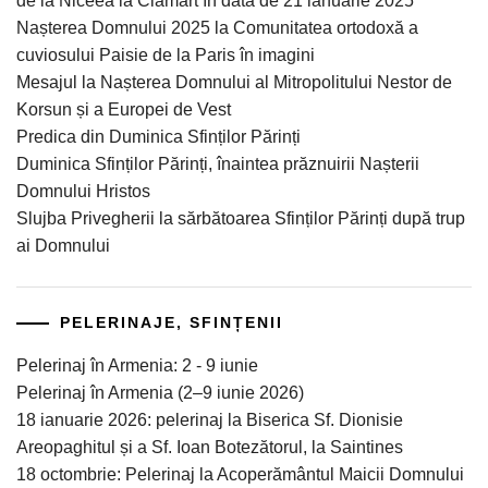
de la Niceea la Clamart în data de 21 ianuarie 2025
Nașterea Domnului 2025 la Comunitatea ortodoxă a
cuviosului Paisie de la Paris în imagini
Mesajul la Nașterea Domnului al Mitropolitului Nestor de
Korsun și a Europei de Vest
Predica din Duminica Sfinților Părinți
Duminica Sfinților Părinți, înaintea prăznuirii Nașterii
Domnului Hristos
Slujba Privegherii la sărbătoarea Sfinților Părinți după trup
ai Domnului
PELERINAJE, SFINȚENII
Pelerinaj în Armenia: 2 - 9 iunie
Pelerinaj în Armenia (2–9 iunie 2026)
18 ianuarie 2026: pelerinaj la Biserica Sf. Dionisie
Areopaghitul și a Sf. Ioan Botezătorul, la Saintines
18 octombrie: Pelerinaj la Acoperământul Maicii Domnului