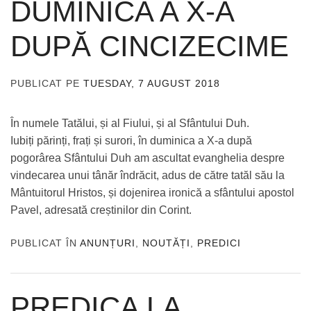
DUMINICA A X-A
DUPĂ CINCIZECIME
PUBLICAT PE
TUESDAY, 7 AUGUST 2018
DE
ADMIN
În numele Tatălui, și al Fiului, și al Sfântului Duh.
Iubiți părinți, frați și surori, în duminica a X-a după
pogorârea Sfântului Duh am ascultat evanghelia despre
vindecarea unui tânăr îndrăcit, adus de către tatăl său la
Mântuitorul Hristos, și dojenirea ironică a sfântului apostol
Pavel, adresată creștinilor din Corint.
PUBLICAT ÎN
ANUNȚURI
,
NOUTĂȚI
,
PREDICI
PREDICA LA