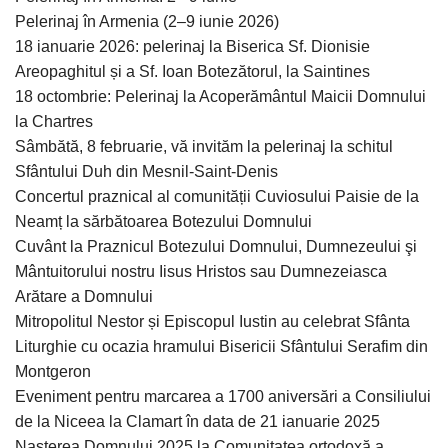
Pelerinaj în Armenia (2–9 iunie 2026)
18 ianuarie 2026: pelerinaj la Biserica Sf. Dionisie
Areopaghitul și a Sf. Ioan Botezătorul, la Saintines
18 octombrie: Pelerinaj la Acoperământul Maicii Domnului
la Chartres
Sâmbătă, 8 februarie, vă invităm la pelerinaj la schitul
Sfântului Duh din Mesnil-Saint-Denis
Concertul praznical al comunității Cuviosului Paisie de la
Neamț la sărbătoarea Botezului Domnului
Cuvânt la Praznicul Botezului Domnului, Dumnezeului şi
Mântuitorului nostru Iisus Hristos sau Dumnezeiasca
Arătare a Domnului
Mitropolitul Nestor și Episcopul Iustin au celebrat Sfânta
Liturghie cu ocazia hramului Bisericii Sfântului Serafim din
Montgeron
Eveniment pentru marcarea a 1700 aniversări a Consiliului
de la Niceea la Clamart în data de 21 ianuarie 2025
Nașterea Domnului 2025 la Comunitatea ortodoxă a