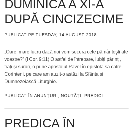
DUMINICA A XI-A
DUPĂ CINCIZECIME
PUBLICAT PE
TUESDAY, 14 AUGUST 2018
DE
ADMIN
„Oare, mare lucru dacă noi vom secera cele pământeşti ale
voastre?” (I Cor. 9:11) O astfel de întrebare, iubiți părinți,
frați și surori, o pune apostolul Pavel în epistola sa către
Corinteni, pe care am auzit-o astăzi la Sfânta și
Dumnezeiască Liturghie.
PUBLICAT ÎN
ANUNȚURI
,
NOUTĂȚI
,
PREDICI
PREDICA ÎN