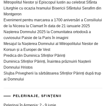
Mitropolitul Nestor și Episcopul Iustin au celebrat Sfânta
Liturghie cu ocazia hramului Bisericii Sfântului Serafim din
Montgeron
Eveniment pentru marcarea a 1700 aniversări a Consiliului
de la Niceea la Clamart în data de 21 ianuarie 2025
Nașterea Domnului 2025 la Comunitatea ortodoxă a
cuviosului Paisie de la Paris în imagini
Mesajul la Nașterea Domnului al Mitropolitului Nestor de
Korsun și a Europei de Vest
Predica din Duminica Sfinților Părinți
Duminica Sfinților Părinți, înaintea prăznuirii Nașterii
Domnului Hristos
Slujba Privegherii la sărbătoarea Sfinților Părinți după trup
ai Domnului
PELERINAJE, SFINȚENII
Pelerinaj în Armenia: 2 - 9 iunie