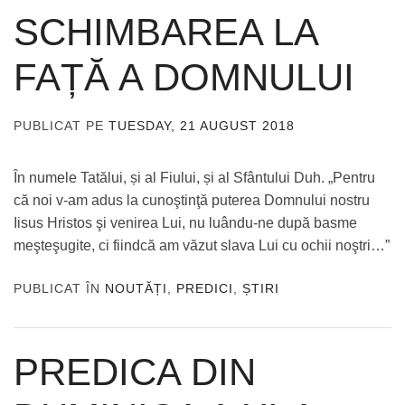
SCHIMBAREA LA
FAȚĂ A DOMNULUI
PUBLICAT PE
TUESDAY, 21 AUGUST 2018
DE
ADMIN
În numele Tatălui, și al Fiului, și al Sfântului Duh. „Pentru
că noi v-am adus la cunoştinţă puterea Domnului nostru
Iisus Hristos şi venirea Lui, nu luându-ne după basme
meşteşugite, ci fiindcă am văzut slava Lui cu ochii noştri…”
PUBLICAT ÎN
NOUTĂȚI
,
PREDICI
,
ȘTIRI
PREDICA DIN