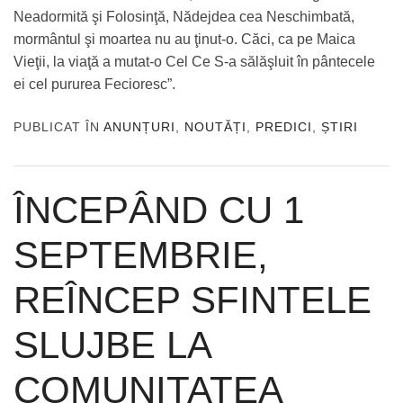
Neadormită şi Folosinţă, Nădejdea cea Neschimbată,
mormântul şi moartea nu au ţinut-o. Căci, ca pe Maica
Vieţii, la viaţă a mutat-o Cel Ce S-a sălăşluit în pântecele
ei cel pururea Fecioresc”.
PUBLICAT ÎN
ANUNȚURI
,
NOUTĂȚI
,
PREDICI
,
ȘTIRI
ÎNCEPÂND CU 1
SEPTEMBRIE,
REÎNCEP SFINTELE
SLUJBE LA
COMUNITATEA