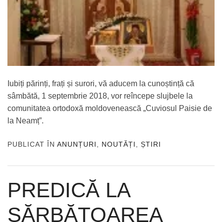
Iubiți părinți, frați și surori, vă aducem la cunoștință că
sâmbătă, 1 septembrie 2018, vor reîncepe slujbele la
comunitatea ortodoxă moldovenească „Cuviosul Paisie de
la Neamț”.
PUBLICAT ÎN
ANUNȚURI
,
NOUTĂȚI
,
ȘTIRI
PREDICĂ LA
SĂRBĂTOAREA