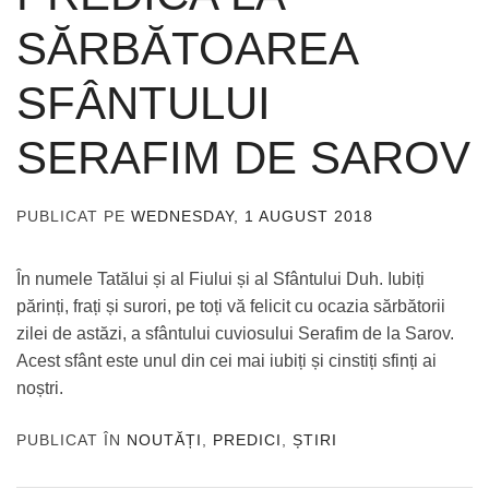
SĂRBĂTOAREA
SFÂNTULUI
SERAFIM DE SAROV
PUBLICAT PE
WEDNESDAY, 1 AUGUST 2018
DE
ADMIN
În numele Tatălui și al Fiului și al Sfântului Duh. Iubiți
părinți, frați și surori, pe toți vă felicit cu ocazia sărbătorii
zilei de astăzi, a sfântului cuviosului Serafim de la Sarov.
Acest sfânt este unul din cei mai iubiți și cinstiți sfinți ai
noștri.
PUBLICAT ÎN
NOUTĂȚI
,
PREDICI
,
ȘTIRI