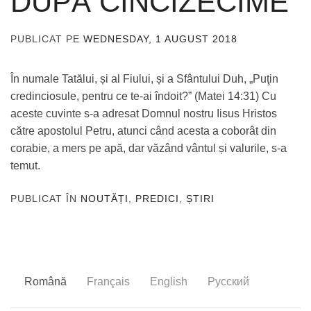
DUPĂ CINCIZECIME
PUBLICAT PE
WEDNESDAY, 1 AUGUST 2018
DE
ADMIN
În numale Tatălui, și al Fiului, și a Sfântului Duh, „Puţin
credinciosule, pentru ce te-ai îndoit?” (Matei 14:31) Cu
aceste cuvinte s-a adresat Domnul nostru Iisus Hristos
către apostolul Petru, atunci când acesta a coborât din
corabie, a mers pe apă, dar văzând vântul și valurile, s-a
temut.
PUBLICAT ÎN
NOUTĂȚI
,
PREDICI
,
ȘTIRI
Română
Français
English
Русский