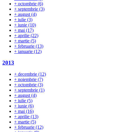
+
octombrie
(6)
+
septembrie
(3)
+
august
(4)
+
iulie
(3)
+
iunie
(10)
+
mai
(17)
+
aprilie
(22)
+
martie
(5)
+
februarie
(13)
+
ianuarie
(12)
2013
+
decembrie
(12)
+
noiembrie
(7)
+
octombrie
(3)
+
septembrie
(1)
+
august
(4)
+
iulie
(5)
+
iunie
(6)
+
mai
(16)
+
aprilie
(13)
+
martie
(5)
+
februarie
(12)