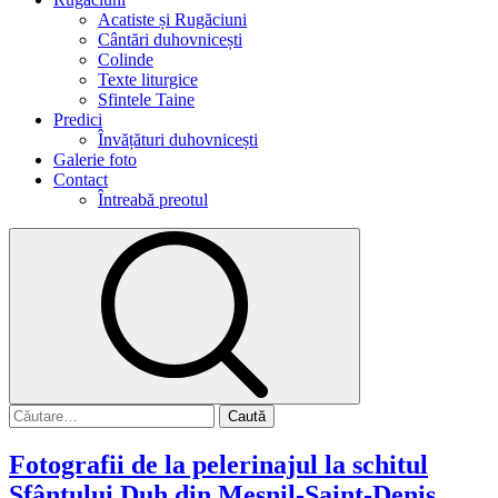
Acatiste și Rugăciuni
Cântări duhovnicești
Colinde
Texte liturgice
Sfintele Taine
Predici
Învățături duhovnicești
Galerie foto
Contact
Întreabă preotul
Caută
după:
Fotografii de la pelerinajul la schitul
Sfântului Duh din Mesnil-Saint-Denis