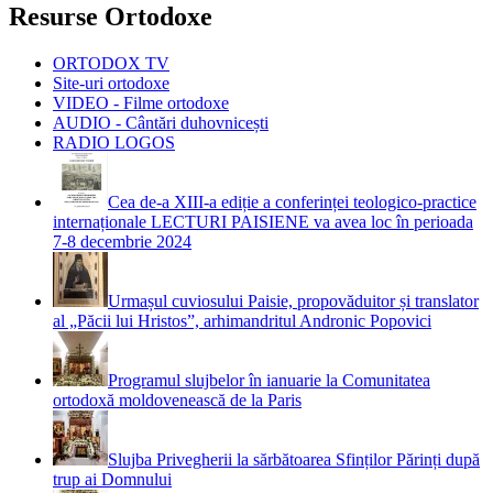
Resurse Ortodoxe
ORTODOX TV
Site-uri ortodoxe
VIDEO - Filme ortodoxe
AUDIO - Cântări duhovnicești
RADIO LOGOS
Cea de-a XIII-a ediție a conferinței teologico-practice
internaționale LECTURI PAISIENE va avea loc în perioada
7-8 decembrie 2024
Urmașul cuviosului Paisie, propovăduitor și translator
al „Păcii lui Hristos”, arhimandritul Andronic Popovici
Programul slujbelor în ianuarie la Comunitatea
ortodoxă moldovenească de la Paris
Slujba Privegherii la sărbătoarea Sfinților Părinți după
trup ai Domnului