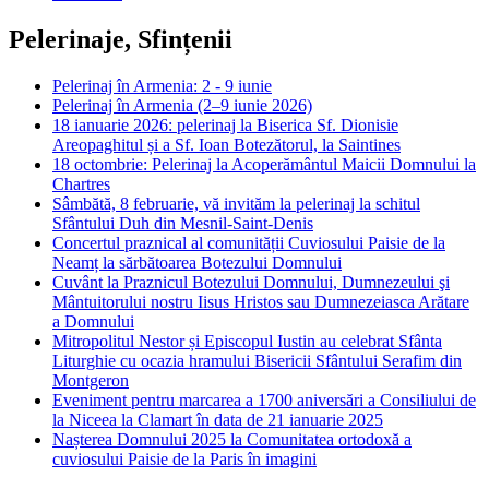
Pelerinaje, Sfințenii
Pelerinaj în Armenia: 2 - 9 iunie
Pelerinaj în Armenia (2–9 iunie 2026)
18 ianuarie 2026: pelerinaj la Biserica Sf. Dionisie
Areopaghitul și a Sf. Ioan Botezătorul, la Saintines
18 octombrie: Pelerinaj la Acoperământul Maicii Domnului la
Chartres
Sâmbătă, 8 februarie, vă invităm la pelerinaj la schitul
Sfântului Duh din Mesnil-Saint-Denis
Concertul praznical al comunității Cuviosului Paisie de la
Neamț la sărbătoarea Botezului Domnului
Cuvânt la Praznicul Botezului Domnului, Dumnezeului şi
Mântuitorului nostru Iisus Hristos sau Dumnezeiasca Arătare
a Domnului
Mitropolitul Nestor și Episcopul Iustin au celebrat Sfânta
Liturghie cu ocazia hramului Bisericii Sfântului Serafim din
Montgeron
Eveniment pentru marcarea a 1700 aniversări a Consiliului de
la Niceea la Clamart în data de 21 ianuarie 2025
Nașterea Domnului 2025 la Comunitatea ortodoxă a
cuviosului Paisie de la Paris în imagini