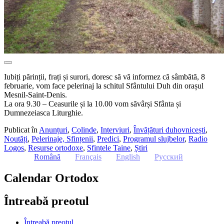
Iubiți părinții, frați și surori, doresc să vă informez că sâmbătă, 8
februarie, vom face pelerinaj la schitul Sfântului Duh din orașul
Mesnil-Saint-Denis.
La ora 9.30 – Ceasurile și la 10.00 vom săvârși Sfânta și
Dumnezeiasca Liturghie.
Publicat în
Anunțuri
,
Colinde
,
Interviuri
,
Învățături duhovnicești
,
Noutăți
,
Pelerinaje, Sfințenii
,
Predici
,
Programul slujbelor
,
Radio
Logos
,
Resurse ortodoxe
,
Sfintele Taine
,
Știri
Română
Français
English
Русский
Calendar Ortodox
Întreabă preotul
Întreabă preotul