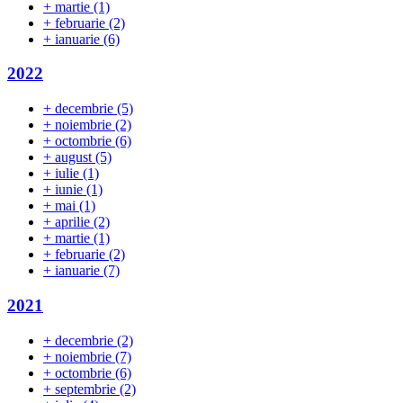
+
martie
(1)
+
februarie
(2)
+
ianuarie
(6)
2022
+
decembrie
(5)
+
noiembrie
(2)
+
octombrie
(6)
+
august
(5)
+
iulie
(1)
+
iunie
(1)
+
mai
(1)
+
aprilie
(2)
+
martie
(1)
+
februarie
(2)
+
ianuarie
(7)
2021
+
decembrie
(2)
+
noiembrie
(7)
+
octombrie
(6)
+
septembrie
(2)