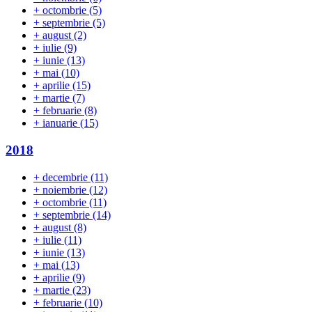
+
octombrie
(5)
+
septembrie
(5)
+
august
(2)
+
iulie
(9)
+
iunie
(13)
+
mai
(10)
+
aprilie
(15)
+
martie
(7)
+
februarie
(8)
+
ianuarie
(15)
2018
+
decembrie
(11)
+
noiembrie
(12)
+
octombrie
(11)
+
septembrie
(14)
+
august
(8)
+
iulie
(11)
+
iunie
(13)
+
mai
(13)
+
aprilie
(9)
+
martie
(23)
+
februarie
(10)