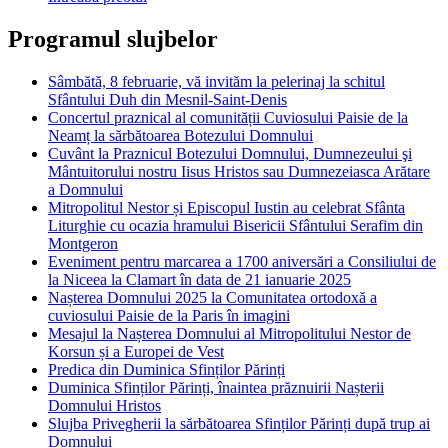
Programul slujbelor
Sâmbătă, 8 februarie, vă invităm la pelerinaj la schitul
Sfântului Duh din Mesnil-Saint-Denis
Concertul praznical al comunității Cuviosului Paisie de la
Neamț la sărbătoarea Botezului Domnului
Cuvânt la Praznicul Botezului Domnului, Dumnezeului şi
Mântuitorului nostru Iisus Hristos sau Dumnezeiasca Arătare
a Domnului
Mitropolitul Nestor și Episcopul Iustin au celebrat Sfânta
Liturghie cu ocazia hramului Bisericii Sfântului Serafim din
Montgeron
Eveniment pentru marcarea a 1700 aniversări a Consiliului de
la Niceea la Clamart în data de 21 ianuarie 2025
Nașterea Domnului 2025 la Comunitatea ortodoxă a
cuviosului Paisie de la Paris în imagini
Mesajul la Nașterea Domnului al Mitropolitului Nestor de
Korsun și a Europei de Vest
Predica din Duminica Sfinților Părinți
Duminica Sfinților Părinți, înaintea prăznuirii Nașterii
Domnului Hristos
Slujba Privegherii la sărbătoarea Sfinților Părinți după trup ai
Domnului