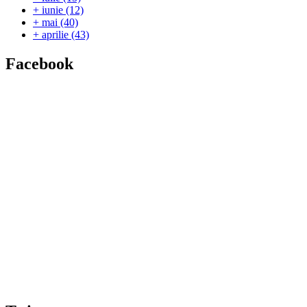
+
iunie
(12)
+
mai
(40)
+
aprilie
(43)
Facebook