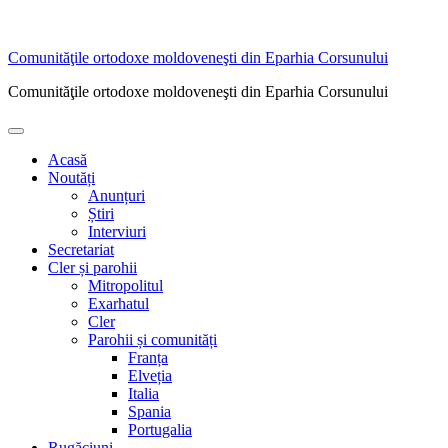
Sari
Comunităţile ortodoxe moldoveneşti din Eparhia Corsunului
la
Comunităţile ortodoxe moldoveneşti din Eparhia Corsunului
conținut
Meniu
principal
Acasă
Noutăți
Anunțuri
Știri
Interviuri
Secretariat
Cler și parohii
Mitropolitul
Exarhatul
Cler
Parohii și comunități
Franța
Elveția
Italia
Spania
Portugalia
Rugăciuni