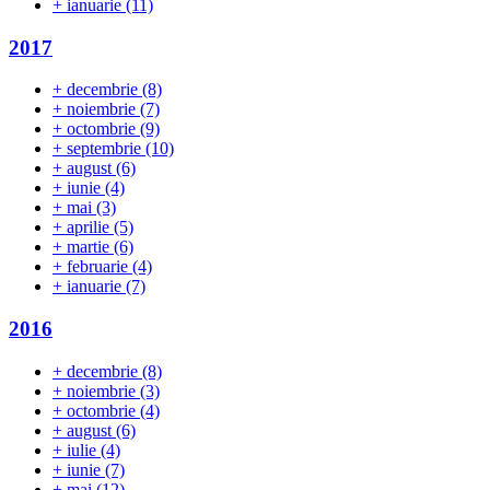
+
ianuarie
(11)
2017
+
decembrie
(8)
+
noiembrie
(7)
+
octombrie
(9)
+
septembrie
(10)
+
august
(6)
+
iunie
(4)
+
mai
(3)
+
aprilie
(5)
+
martie
(6)
+
februarie
(4)
+
ianuarie
(7)
2016
+
decembrie
(8)
+
noiembrie
(3)
+
octombrie
(4)
+
august
(6)
+
iulie
(4)
+
iunie
(7)
+
mai
(12)