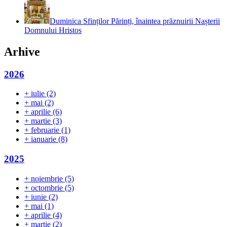
Duminica Sfinților Părinți, înaintea prăznuirii Nașterii
Domnului Hristos
Arhive
2026
+
iulie
(2)
+
mai
(2)
+
aprilie
(6)
+
martie
(3)
+
februarie
(1)
+
ianuarie
(8)
2025
+
noiembrie
(5)
+
octombrie
(5)
+
iunie
(2)
+
mai
(1)
+
aprilie
(4)
+
martie
(2)