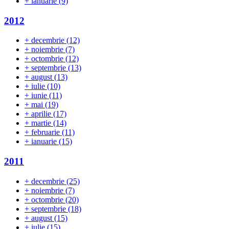
+
ianuarie
(9)
2012
+
decembrie
(12)
+
noiembrie
(7)
+
octombrie
(12)
+
septembrie
(13)
+
august
(13)
+
iulie
(10)
+
iunie
(11)
+
mai
(19)
+
aprilie
(17)
+
martie
(14)
+
februarie
(11)
+
ianuarie
(15)
2011
+
decembrie
(25)
+
noiembrie
(7)
+
octombrie
(20)
+
septembrie
(18)
+
august
(15)
+
iulie
(15)