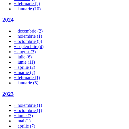
+
februarie
(2)
+
ianuarie
(10)
2024
+
decembrie
(2)
+
noiembrie
(1)
+
octombrie
(5)
+
septembrie
(4)
+
august
(3)
+
iulie
(6)
+
iunie
(11)
+
aprilie
(2)
+
martie
(2)
+
februarie
(1)
+
ianuarie
(5)
2023
+
noiembrie
(1)
+
octombrie
(1)
+
iunie
(3)
+
mai
(1)
+
aprilie
(7)