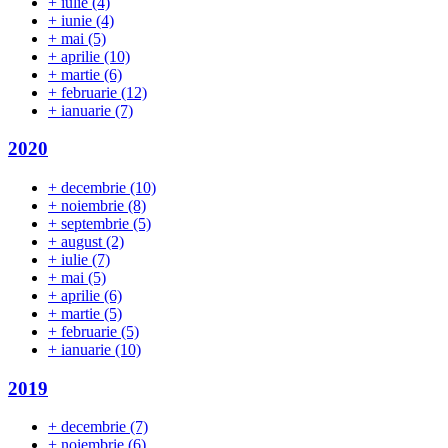
+
iulie
(4)
+
iunie
(4)
+
mai
(5)
+
aprilie
(10)
+
martie
(6)
+
februarie
(12)
+
ianuarie
(7)
2020
+
decembrie
(10)
+
noiembrie
(8)
+
septembrie
(5)
+
august
(2)
+
iulie
(7)
+
mai
(5)
+
aprilie
(6)
+
martie
(5)
+
februarie
(5)
+
ianuarie
(10)
2019
+
decembrie
(7)
+
noiembrie
(6)