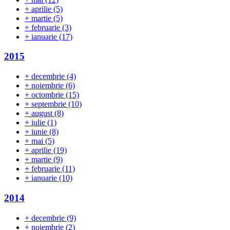
+
aprilie
(5)
+
martie
(5)
+
februarie
(3)
+
ianuarie
(17)
2015
+
decembrie
(4)
+
noiembrie
(6)
+
octombrie
(15)
+
septembrie
(10)
+
august
(8)
+
iulie
(1)
+
iunie
(8)
+
mai
(5)
+
aprilie
(19)
+
martie
(9)
+
februarie
(11)
+
ianuarie
(10)
2014
+
decembrie
(9)
+
noiembrie
(2)