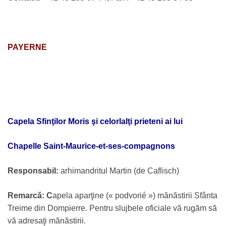
PAYERNE
Capela Sfinţilor Moris şi celorlalţi prieteni ai lui
Chapelle Saint-Maurice-et-ses-compagnons
Responsabil:
arhimandritul Martin (de Caflisch)
Remarcă: C
apela aparţine (« podvorié ») mănăstirii Sfânta
Treime din Dompierre. Pentru slujbele oficiale vă rugăm să
vă adresaţi mănăstirii.