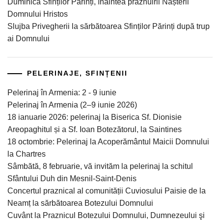
Duminica Sfinților Părinți, înaintea prăznuirii Nașterii
Domnului Hristos
Slujba Privegherii la sărbătoarea Sfinților Părinți după trup
ai Domnului
PELERINAJE, SFINȚENII
Pelerinaj în Armenia: 2 - 9 iunie
Pelerinaj în Armenia (2–9 iunie 2026)
18 ianuarie 2026: pelerinaj la Biserica Sf. Dionisie
Areopaghitul și a Sf. Ioan Botezătorul, la Saintines
18 octombrie: Pelerinaj la Acoperământul Maicii Domnului
la Chartres
Sâmbătă, 8 februarie, vă invităm la pelerinaj la schitul
Sfântului Duh din Mesnil-Saint-Denis
Concertul praznical al comunității Cuviosului Paisie de la
Neamț la sărbătoarea Botezului Domnului
Cuvânt la Praznicul Botezului Domnului, Dumnezeului şi