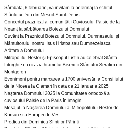
Sâmbătă, 8 februarie, vă invităm la pelerinaj la schitul
Sfântului Duh din Mesnil-Saint-Denis
Concertul praznical al comunității Cuviosului Paisie de la
Neamț la sărbătoarea Botezului Domnului
Cuvânt la Praznicul Botezului Domnului, Dumnezeului şi
Mântuitorului nostru Iisus Hristos sau Dumnezeiasca
Arătare a Domnului
Mitropolitul Nestor și Episcopul Iustin au celebrat Sfânta
Liturghie cu ocazia hramului Bisericii Sfântului Serafim din
Montgeron
Eveniment pentru marcarea a 1700 aniversări a Consiliului
de la Niceea la Clamart în data de 21 ianuarie 2025
Nașterea Domnului 2025 la Comunitatea ortodoxă a
cuviosului Paisie de la Paris în imagini
Mesajul la Nașterea Domnului al Mitropolitului Nestor de
Korsun și a Europei de Vest
Predica din Duminica Sfinților Părinți