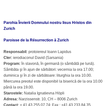
Parohia Învierii Domnului nostru Iisus Hristos din
Zurich
Paroisse de la Résurrection à Zurich
Responsabil:
protoiereul Ioann Lapidus
Cler:
ierodiaconul David (Sarsania)
Program:
în slavonă, în germană (o sâmbătă pe lună).
Sâmbăta şi în ajun de sărbători: vecernia la ora 17.00;
duminica şi în zi de sărbătoare: liturghia la ora 10.00.
Miercurea preotul este disponibil la biserică de la ora 10.00
până la ora 19.00.
Starostele:
Natalia Ignatievna Höpli
Adresa:
Narzissenstr. 10, CH – 8006 Zurich
Contact:
+ 41 43 255 07 74; Fax : +41 43 233 84 35