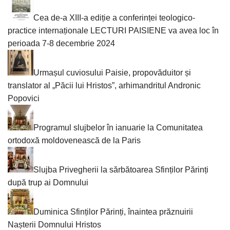
Cea de-a XIII-a ediție a conferinței teologico-
practice internaționale LECTURI PAISIENE va avea loc în
perioada 7-8 decembrie 2024
Urmașul cuviosului Paisie, propovăduitor și
translator al „Păcii lui Hristos”, arhimandritul Andronic
Popovici
Programul slujbelor în ianuarie la Comunitatea
ortodoxă moldovenească de la Paris
Slujba Privegherii la sărbătoarea Sfinților Părinți
după trup ai Domnului
Duminica Sfinților Părinți, înaintea prăznuirii
Nașterii Domnului Hristos