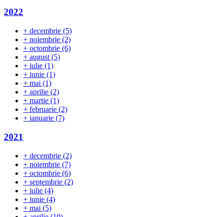
2022
+
decembrie
(5)
+
noiembrie
(2)
+
octombrie
(6)
+
august
(5)
+
iulie
(1)
+
iunie
(1)
+
mai
(1)
+
aprilie
(2)
+
martie
(1)
+
februarie
(2)
+
ianuarie
(7)
2021
+
decembrie
(2)
+
noiembrie
(7)
+
octombrie
(6)
+
septembrie
(2)
+
iulie
(4)
+
iunie
(4)
+
mai
(5)
+
aprilie
(10)