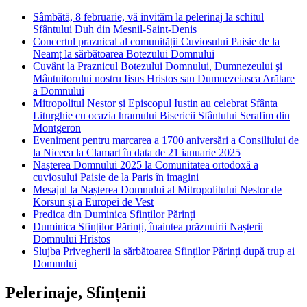
Sâmbătă, 8 februarie, vă invităm la pelerinaj la schitul
Sfântului Duh din Mesnil-Saint-Denis
Concertul praznical al comunității Cuviosului Paisie de la
Neamț la sărbătoarea Botezului Domnului
Cuvânt la Praznicul Botezului Domnului, Dumnezeului şi
Mântuitorului nostru Iisus Hristos sau Dumnezeiasca Arătare
a Domnului
Mitropolitul Nestor și Episcopul Iustin au celebrat Sfânta
Liturghie cu ocazia hramului Bisericii Sfântului Serafim din
Montgeron
Eveniment pentru marcarea a 1700 aniversări a Consiliului de
la Niceea la Clamart în data de 21 ianuarie 2025
Nașterea Domnului 2025 la Comunitatea ortodoxă a
cuviosului Paisie de la Paris în imagini
Mesajul la Nașterea Domnului al Mitropolitului Nestor de
Korsun și a Europei de Vest
Predica din Duminica Sfinților Părinți
Duminica Sfinților Părinți, înaintea prăznuirii Nașterii
Domnului Hristos
Slujba Privegherii la sărbătoarea Sfinților Părinți după trup ai
Domnului
Pelerinaje, Sfințenii