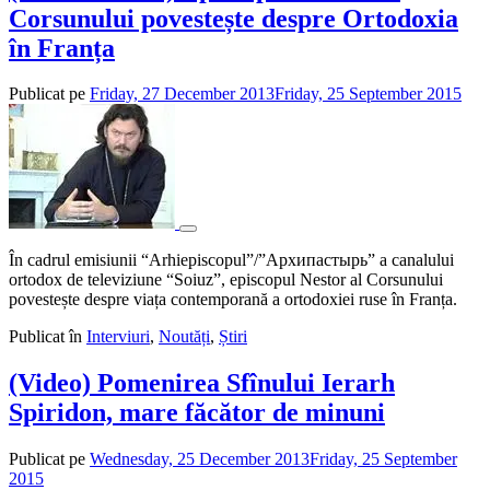
Corsunului povestește despre Ortodoxia
în Franța
Publicat pe
Friday, 27 December 2013
Friday, 25 September 2015
de
adm
În cadrul emisiunii “Arhiepiscopul”/”Архипастырь” a canalului
ortodox de televiziune “Soiuz”, episcopul Nestor al Corsunului
povestește despre viața contemporană a ortodoxiei ruse în Franța.
Publicat în
Interviuri
,
Noutăți
,
Știri
(Video) Pomenirea Sfînului Ierarh
Spiridon, mare făcător de minuni
Publicat pe
Wednesday, 25 December 2013
Friday, 25 September
2015
de