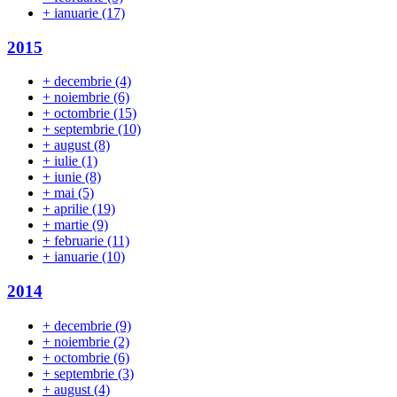
+
ianuarie
(17)
2015
+
decembrie
(4)
+
noiembrie
(6)
+
octombrie
(15)
+
septembrie
(10)
+
august
(8)
+
iulie
(1)
+
iunie
(8)
+
mai
(5)
+
aprilie
(19)
+
martie
(9)
+
februarie
(11)
+
ianuarie
(10)
2014
+
decembrie
(9)
+
noiembrie
(2)
+
octombrie
(6)
+
septembrie
(3)
+
august
(4)