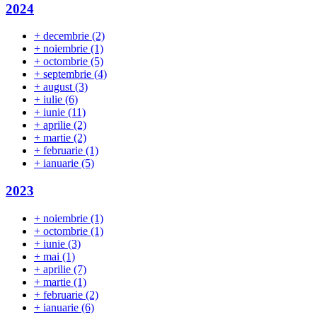
2024
+
decembrie
(2)
+
noiembrie
(1)
+
octombrie
(5)
+
septembrie
(4)
+
august
(3)
+
iulie
(6)
+
iunie
(11)
+
aprilie
(2)
+
martie
(2)
+
februarie
(1)
+
ianuarie
(5)
2023
+
noiembrie
(1)
+
octombrie
(1)
+
iunie
(3)
+
mai
(1)
+
aprilie
(7)
+
martie
(1)
+
februarie
(2)
+
ianuarie
(6)