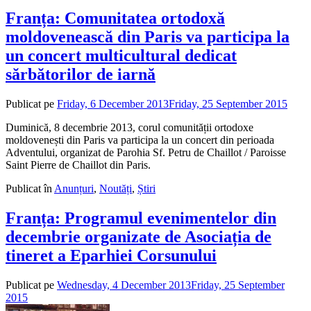
Franța: Comunitatea ortodoxă
moldovenească din Paris va participa la
un concert multicultural dedicat
sărbătorilor de iarnă
Publicat pe
Friday, 6 December 2013
Friday, 25 September 2015
de
admi
Duminică, 8 decembrie 2013, corul comunității ortodoxe
moldovenești din Paris va participa la un concert din perioada
Adventului, organizat de Parohia Sf. Petru de Chaillot / Paroisse
Saint Pierre de Chaillot din Paris.
Publicat în
Anunțuri
,
Noutăți
,
Știri
Franța: Programul evenimentelor din
decembrie organizate de Asociația de
tineret a Eparhiei Corsunului
Publicat pe
Wednesday, 4 December 2013
Friday, 25 September
2015
de
admin