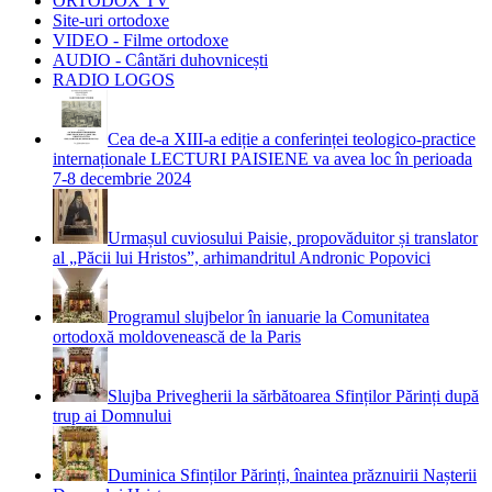
ORTODOX TV
Site-uri ortodoxe
VIDEO - Filme ortodoxe
AUDIO - Cântări duhovnicești
RADIO LOGOS
Cea de-a XIII-a ediție a conferinței teologico-practice
internaționale LECTURI PAISIENE va avea loc în perioada
7-8 decembrie 2024
Urmașul cuviosului Paisie, propovăduitor și translator
al „Păcii lui Hristos”, arhimandritul Andronic Popovici
Programul slujbelor în ianuarie la Comunitatea
ortodoxă moldovenească de la Paris
Slujba Privegherii la sărbătoarea Sfinților Părinți după
trup ai Domnului
Duminica Sfinților Părinți, înaintea prăznuirii Nașterii