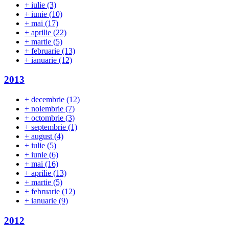
+
iulie
(3)
+
iunie
(10)
+
mai
(17)
+
aprilie
(22)
+
martie
(5)
+
februarie
(13)
+
ianuarie
(12)
2013
+
decembrie
(12)
+
noiembrie
(7)
+
octombrie
(3)
+
septembrie
(1)
+
august
(4)
+
iulie
(5)
+
iunie
(6)
+
mai
(16)
+
aprilie
(13)
+
martie
(5)
+
februarie
(12)
+
ianuarie
(9)
2012