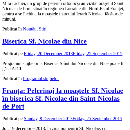
Mira Lichiei, un grup de pelerini ortodocși au vizitat orășelul Saint-
Nicolas de Port, situat în regiunea Lorraine din Nord-Estul Franței,
pentru a se închina la moaștele mareului Ierarh Nicolae, făcător de
minuni.
Publicat în
Noutăți
,
Știri
Biserica Sf. Nicolae din Nice
Publicat pe
Friday, 20 December 2013
Friday, 25 September 2015
de
adm
Programul slujbelor la Biserica Sfântului Nicolae din Nice poate fi
găsit AICI.
Publicat în
Programul slujbelor
Franța: Pelerinaj la moaștele Sf. Nicolae
în biserica Sf. Nicolae din Saint-Nicolas
de Port
Publicat pe
Sunday, 8 December 2013
Friday, 25 September 2015
de
adm
Joi, 19 decembrie 2013, în ziua pomenirii Sf. Nicolae, cu