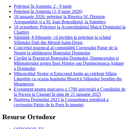
Pelerinaj în Armenia: 2 - 9 iunie
Pelerinaj în Armenia (2–9 iunie 2026)
18 ianuarie 2026: pelerinaj la Biserica Sf. Dionisie
Areopaghitul și a Sf. Ioan Botezătorul, la Saintines
18 octombrie: Pelerinaj la Acoperământul Maicii Domnului la
Chartres
Sâmbătă, 8 februarie, vă invităm la pelerinaj la schitul
Sfântului Duh din Mesnil-Saint-Denis
Concertul praznical al comunității Cuviosului Paisie de la
Neamț la sărbătoarea Botezului Domnului
Cuvânt la Praznicul Botezului Domnului, Dumnezeului şi
Mântuitorului nostru Iisus Hristos sau Dumnezeiasca Arătare
a Domnului
Mitropolitul Nestor și Episcopul Iustin au celebrat Sfânta
Liturghie cu ocazia hramului Bisericii Sfântului Serafim din
Montgeron
Eveniment pentru marcarea a 1700 aniversări a Consiliului de
la Niceea la Clamart în data de 21 ianuarie 2025
Nașterea Domnului 2025 la Comunitatea ortodoxă a
cuviosului Paisie de la Paris în imagini
Resurse Ortodoxe