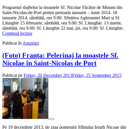
ad
Programul slujbelor la moaștele Sf. Nicolae Făcător de Minuni din
Saint-Nicolas-de-Port pentru perioada ianuarie – iunie 2014. 18
ianuarie 2014, sâmbătă, ora 9.00: Sfințirea Agheasmei Mari și Sf.
Liturghie 15 februarie, sâmbătă, ora 9.00: Sf. Liturghie. 13 martie,
sâmbătă, ora 9.00: Sf. Liturghie 22 mai, joi, ora 9.00: Sf. Liturghie.
Continuă lectura
Publicat în
Anunțuri
(Foto) Franța: Pelerinaj la moaștele Sf.
Nicolae în Saint-Nicolas de Port
Publicat pe
Friday, 20 December 2013
Friday, 25 September 2015
de
adm
Pe 19 decembrie 2013, de ziua pomenirii Sfîntului Ierarh Nicoae din