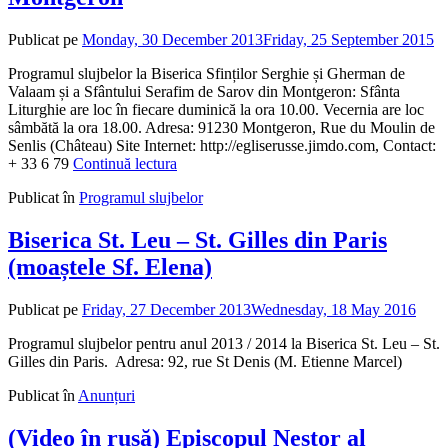
Publicat pe
Monday, 30 December 2013
Friday, 25 September 2015
d
a
Programul slujbelor la Biserica Sfinților Serghie și Gherman de
Valaam și a Sfântului Serafim de Sarov din Montgeron: Sfânta
Liturghie are loc în fiecare duminică la ora 10.00. Vecernia are loc
sâmbătă la ora 18.00. Adresa: 91230 Montgeron, Rue du Moulin de
Senlis (Château) Site Internet: http://egliserusse.jimdo.com, Contact:
+ 33 6 79
Continuă lectura
Publicat în
Programul slujbelor
Biserica St. Leu – St. Gilles din Paris
(moaștele Sf. Elena)
Publicat pe
Friday, 27 December 2013
Wednesday, 18 May 2016
de
admi
Programul slujbelor pentru anul 2013 / 2014 la Biserica St. Leu – St.
Gilles din Paris. Adresa: 92, rue St Denis (M. Etienne Marcel)
Publicat în
Anunțuri
(Video în rusă) Episcopul Nestor al