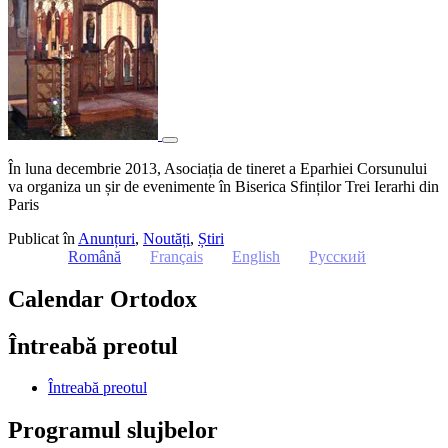
În luna decembrie 2013, Asociația de tineret a Eparhiei Corsunului
va organiza un șir de evenimente în Biserica Sfinților Trei Ierarhi din
Paris
Publicat în
Anunțuri
,
Noutăți
,
Știri
Română
Français
English
Русский
Calendar Ortodox
Întreabă preotul
Întreabă preotul
Programul slujbelor