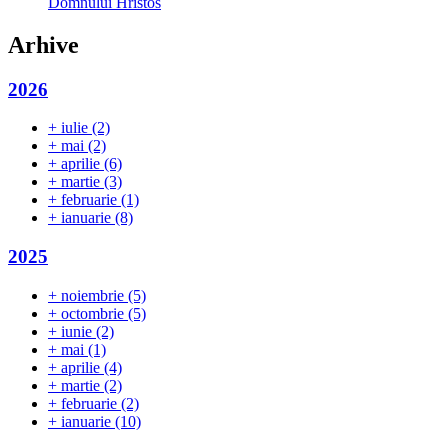
Domnului Hristos
Arhive
2026
+
iulie
(2)
+
mai
(2)
+
aprilie
(6)
+
martie
(3)
+
februarie
(1)
+
ianuarie
(8)
2025
+
noiembrie
(5)
+
octombrie
(5)
+
iunie
(2)
+
mai
(1)
+
aprilie
(4)
+
martie
(2)
+
februarie
(2)
+
ianuarie
(10)