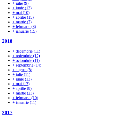
+
iulie
(9)
+
iunie
(13)
+
mai
(10)
+
aprilie
(15)
+
martie
(7)
+
februarie
(8)
+
ianuarie
(15)
2018
+
decembrie
(11)
+
noiembrie
(12)
+
octombrie
(11)
+
septembrie
(14)
+
august
(8)
+
iulie
(11)
+
iunie
(13)
+
mai
(13)
+
aprilie
(9)
+
martie
(23)
+
februarie
(10)
+
ianuarie
(11)
2017