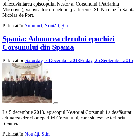
binecuvântarea episcopului Nestor al Corsunului (Patriarhia
Moscovei), va avea loc un pelerinaj la biserica Sf. Nicolae în Saint-
Nicolas-de Port.
Publicat în
Anunțuri
,
Noutăți
,
Știri
Spania: Adunarea clerului eparhiei
Corsunului din Spania
Publicat pe
Saturday, 7 December 2013
Friday, 25 September 2015
de
ad
La 5 decembrie 2013, episcopul Nestor al Corsunului a desfășurat
adunarea clericilor eparhiei Corsunului, care slujesc pe teritoriul
Spaniei.
Publicat în
Noutăți
,
Știri