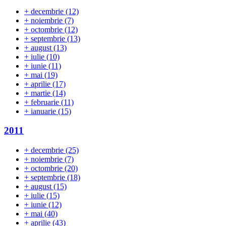
+
decembrie
(12)
+
noiembrie
(7)
+
octombrie
(12)
+
septembrie
(13)
+
august
(13)
+
iulie
(10)
+
iunie
(11)
+
mai
(19)
+
aprilie
(17)
+
martie
(14)
+
februarie
(11)
+
ianuarie
(15)
2011
+
decembrie
(25)
+
noiembrie
(7)
+
octombrie
(20)
+
septembrie
(18)
+
august
(15)
+
iulie
(15)
+
iunie
(12)
+
mai
(40)
+
aprilie
(43)