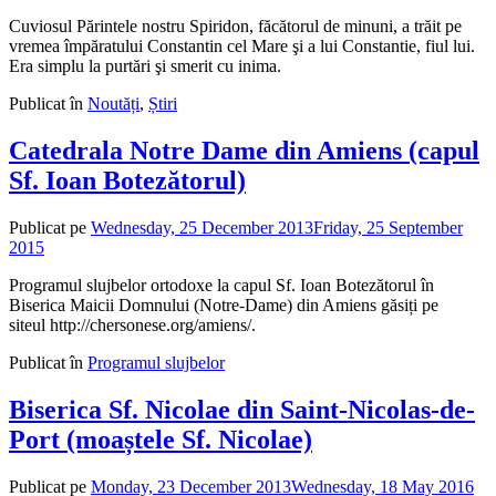
admin
Cuviosul Părintele nostru Spiridon, făcătorul de minuni, a trăit pe
vremea împăratului Constantin cel Mare şi a lui Constantie, fiul lui.
Era simplu la purtări şi smerit cu inima.
Publicat în
Noutăți
,
Știri
Catedrala Notre Dame din Amiens (capul
Sf. Ioan Botezătorul)
Publicat pe
Wednesday, 25 December 2013
Friday, 25 September
2015
de
admin
Programul slujbelor ortodoxe la capul Sf. Ioan Botezătorul în
Biserica Maicii Domnului (Notre-Dame) din Amiens găsiți pe
siteul http://chersonese.org/amiens/.
Publicat în
Programul slujbelor
Biserica Sf. Nicolae din Saint-Nicolas-de-
Port (moaștele Sf. Nicolae)
Publicat pe
Monday, 23 December 2013
Wednesday, 18 May 2016
de