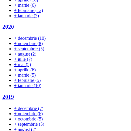
+
martie
(6)
+
februarie
(12)
+
ianuarie
(7)
2020
+
decembrie
(10)
+
noiembrie
(8)
+
septembrie
(5)
+
august
(2)
+
iulie
(7)
+
mai
(5)
+
aprilie
(6)
+
martie
(5)
+
februarie
(5)
+
ianuarie
(10)
2019
+
decembrie
(7)
+
noiembrie
(6)
+
octombrie
(5)
+
septembrie
(5)
+
august
(2)