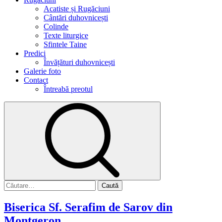
Acatiste și Rugăciuni
Cântări duhovnicești
Colinde
Texte liturgice
Sfintele Taine
Predici
Învățături duhovnicești
Galerie foto
Contact
Întreabă preotul
Caută
după:
Biserica Sf. Serafim de Sarov din
Montgeron