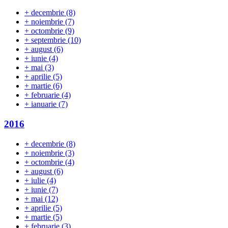
+
decembrie
(8)
+
noiembrie
(7)
+
octombrie
(9)
+
septembrie
(10)
+
august
(6)
+
iunie
(4)
+
mai
(3)
+
aprilie
(5)
+
martie
(6)
+
februarie
(4)
+
ianuarie
(7)
2016
+
decembrie
(8)
+
noiembrie
(3)
+
octombrie
(4)
+
august
(6)
+
iulie
(4)
+
iunie
(7)
+
mai
(12)
+
aprilie
(5)
+
martie
(5)
+
februarie
(3)