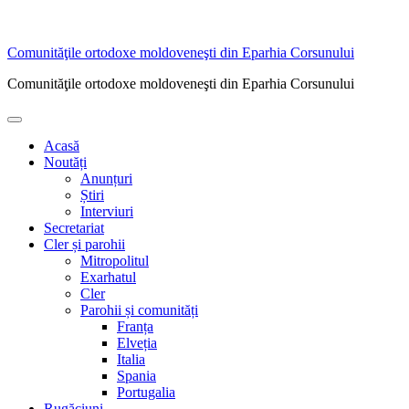
Sari
Comunităţile ortodoxe moldoveneşti din Eparhia Corsunului
la
Comunităţile ortodoxe moldoveneşti din Eparhia Corsunului
conținut
Meniu
principal
Acasă
Noutăți
Anunțuri
Știri
Interviuri
Secretariat
Cler și parohii
Mitropolitul
Exarhatul
Cler
Parohii și comunități
Franța
Elveția
Italia
Spania
Portugalia
Rugăciuni