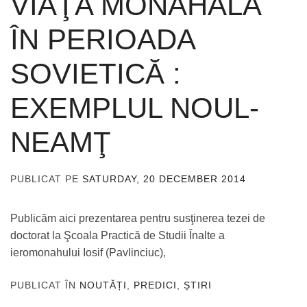
VIAŢA MONAHALĂ
ÎN PERIOADA
SOVIETICĂ :
EXEMPLUL NOUL-
NEAMŢ
PUBLICAT PE
SATURDAY, 20 DECEMBER 2014
DE
ADMIN
Publicăm aici prezentarea pentru susţinerea tezei de
doctorat la Şcoala Practică de Studii Înalte a
ieromonahului Iosif (Pavlinciuc),
PUBLICAT ÎN
NOUTĂȚI
,
PREDICI
,
ȘTIRI