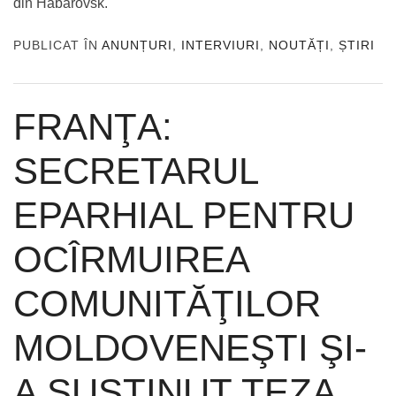
din Habarovsk.
PUBLICAT ÎN
ANUNȚURI
,
INTERVIURI
,
NOUTĂȚI
,
ȘTIRI
FRANŢA:
SECRETARUL
EPARHIAL PENTRU
OCÎRMUIREA
COMUNITĂŢILOR
MOLDOVENEŞTI ŞI-
A SUSŢINUT TEZA