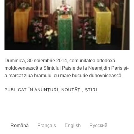
Duminică, 30 noiembrie 2014, comunitatea ortodoxă
moldovenească a Sfîntului Paisie de la Neamţ din Paris şi-
a marcat ziua hramului cu mare bucurie duhovnicească.
PUBLICAT ÎN
ANUNȚURI
,
NOUTĂȚI
,
ȘTIRI
Română
Français
English
Русский