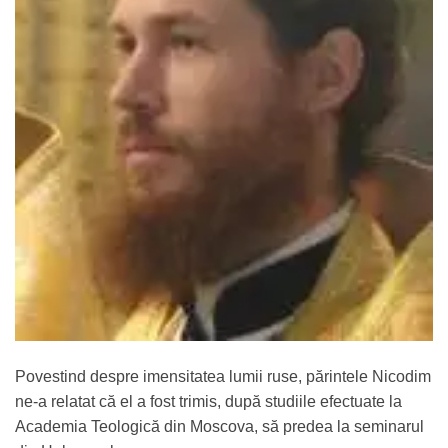
Povestind despre imensitatea lumii ruse, părintele Nicodim
ne-a relatat că el a fost trimis, după studiile efectuate la
Academia Teologică din Moscova, să predea la seminarul