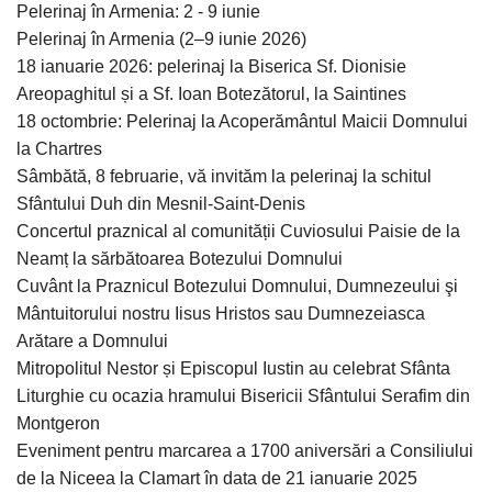
Pelerinaj în Armenia: 2 - 9 iunie
Pelerinaj în Armenia (2–9 iunie 2026)
18 ianuarie 2026: pelerinaj la Biserica Sf. Dionisie
Areopaghitul și a Sf. Ioan Botezătorul, la Saintines
18 octombrie: Pelerinaj la Acoperământul Maicii Domnului
la Chartres
Sâmbătă, 8 februarie, vă invităm la pelerinaj la schitul
Sfântului Duh din Mesnil-Saint-Denis
Concertul praznical al comunității Cuviosului Paisie de la
Neamț la sărbătoarea Botezului Domnului
Cuvânt la Praznicul Botezului Domnului, Dumnezeului şi
Mântuitorului nostru Iisus Hristos sau Dumnezeiasca
Arătare a Domnului
Mitropolitul Nestor și Episcopul Iustin au celebrat Sfânta
Liturghie cu ocazia hramului Bisericii Sfântului Serafim din
Montgeron
Eveniment pentru marcarea a 1700 aniversări a Consiliului
de la Niceea la Clamart în data de 21 ianuarie 2025