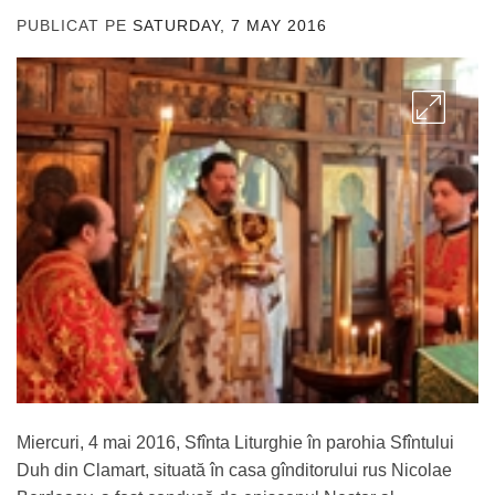
PUBLICAT PE
SATURDAY, 7 MAY 2016
DE
ADMIN
Miercuri, 4 mai 2016, Sfînta Liturghie în parohia Sfîntului
Duh din Clamart, situată în casa gînditorului rus Nicolae