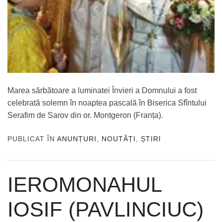
Marea sărbătoare a luminatei Învieri a Domnului a fost
celebrată solemn în noaptea pascală în Biserica Sfîntului
Serafim de Sarov din or. Montgeron (Franța).
PUBLICAT ÎN
ANUNȚURI
,
NOUTĂȚI
,
ȘTIRI
IEROMONAHUL
IOSIF (PAVLINCIUC)