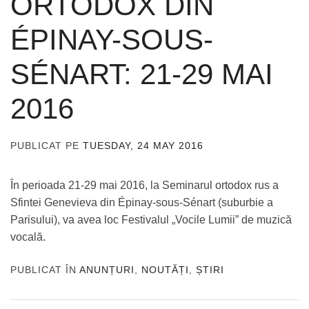
ORTODOX DIN
ÉPINAY-SOUS-
SÉNART: 21-29 MAI
2016
PUBLICAT PE
TUESDAY, 24 MAY 2016
DE
ADMIN
În perioada 21-29 mai 2016, la Seminarul ortodox rus a
Sfintei Genevieva din Épinay-sous-Sénart (suburbie a
Parisului), va avea loc Festivalul „Vocile Lumii” de muzică
vocală.
PUBLICAT ÎN
ANUNȚURI
,
NOUTĂȚI
,
ȘTIRI