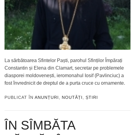
La sărbătoarea Sfintelor Paști, parohul Sfinților Împărați
Constantin și Elena din Clamart, secretar pe problemele
diasporei moldovenești, ieromonahul Iosif (Pavlinciuc) a
fost învrednicit de dreptul de a purta cruce cu ornamente.
PUBLICAT ÎN
ANUNȚURI
,
NOUTĂȚI
,
ȘTIRI
ÎN SÎMBĂTA