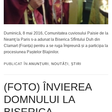
Duminică, 8 mai 2016, Comunitatea cuviosului Paisie de la
Neamţ la Paris s-a adunat la Biserica Sfîntului Duh din
Clamart (Franța) pentru a se ruga împreună și a participa la
procesiunea Paștelor Blajinilor.
PUBLICAT ÎN
ANUNȚURI
,
NOUTĂȚI
,
ȘTIRI
(FOTO) ÎNVIEREA
DOMNULUI LA
BISERICA