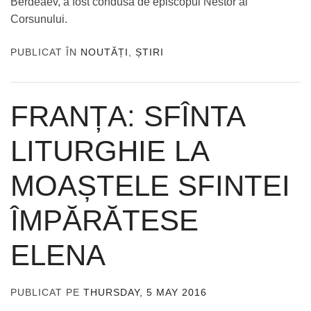
Berdeaev, a fost condusă de episcopul Nestor al
Corsunului.
PUBLICAT ÎN
NOUTĂȚI
,
ȘTIRI
FRANȚA: SFÎNTA
LITURGHIE LA
MOAȘTELE SFINTEI
ÎMPĂRĂTESE
ELENA
PUBLICAT PE
THURSDAY, 5 MAY 2016
DE
ADMIN