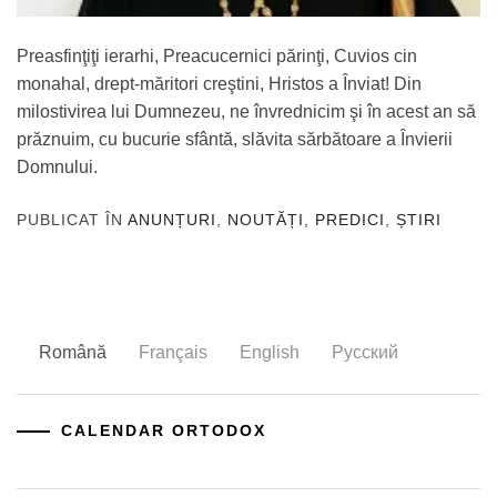
Preasfinţiţi ierarhi, Preacucernici părinţi, Cuvios cin
monahal, drept-măritori creştini, Hristos a Înviat! Din
milostivirea lui Dumnezeu, ne învrednicim şi în acest an să
prăznuim, cu bucurie sfântă, slăvita sărbătoare a Învierii
Domnului.
PUBLICAT ÎN
ANUNȚURI
,
NOUTĂȚI
,
PREDICI
,
ȘTIRI
Română
Français
English
Русский
CALENDAR ORTODOX