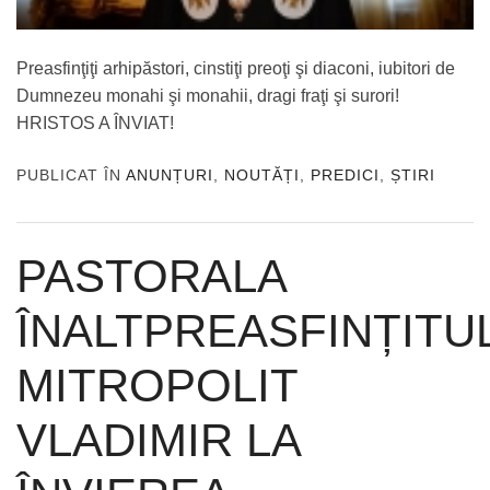
Preasfinţiţi arhipăstori, cinstiţi preoţi şi diaconi, iubitori de
Dumnezeu monahi şi monahii, dragi fraţi şi surori!
HRISTOS A ÎNVIAT!
PUBLICAT ÎN
ANUNȚURI
,
NOUTĂȚI
,
PREDICI
,
ȘTIRI
PASTORALA
ÎNALTPREASFINȚITU
MITROPOLIT
VLADIMIR LA