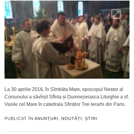
La 30 aprilie 2016, în Sîmbăta Mare, episcopul Nestor al
Corsunului a săvîrșit Sfînta și Dumnezeiasca Liturghie a sf.
Vasile cel Mare în catedrala Sfinților Trei Ierarhi din Paris.
PUBLICAT ÎN
ANUNȚURI
,
NOUTĂȚI
,
ȘTIRI