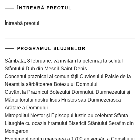
ÎNTREABĂ PREOTUL
Întreabă preotul
PROGRAMUL SLUJBELOR
Sâmbătă, 8 februarie, vă invităm la pelerinaj la schitul
Sfântului Duh din Mesnil-Saint-Denis
Concertul praznical al comunității Cuviosului Paisie de la
Neamț la sărbătoarea Botezului Domnului
Cuvânt la Praznicul Botezului Domnului, Dumnezeului şi
Mântuitorului nostru Iisus Hristos sau Dumnezeiasca
Arătare a Domnului
Mitropolitul Nestor și Episcopul Iustin au celebrat Sfânta
Liturghie cu ocazia hramului Bisericii Sfântului Serafim din
Montgeron
Eveniment pentru marcarea a 1700 aniversări a Consiliului