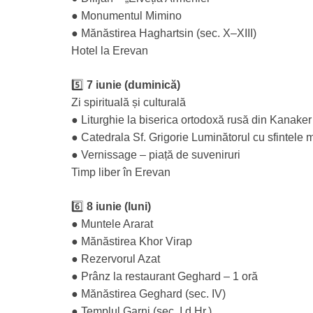
● Monumentul Mimino
● Mănăstirea Haghartsin (sec. X–XIII)
Hotel la Erevan
5️⃣
7 iunie (duminică)
Zi spirituală și culturală
● Liturghie la biserica ortodoxă rusă din Kanaker
● Catedrala Sf. Grigorie Luminătorul cu sfintele 
● Vernissage – piață de suveniruri
Timp liber în Erevan
6️⃣
8 iunie (luni)
● Muntele Ararat
● Mănăstirea Khor Virap
● Rezervorul Azat
● Prânz la restaurant Geghard – 1 oră
● Mănăstirea Geghard (sec. IV)
● Templul Garni (sec. I d.Hr.)