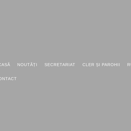
I
CASĂ
NOUTĂȚI
SECRETARIAT
CLER ȘI PAROHII
R
ONTACT