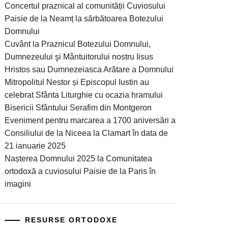
Concertul praznical al comunității Cuviosului
Paisie de la Neamț la sărbătoarea Botezului
Domnului
Cuvânt la Praznicul Botezului Domnului,
Dumnezeului şi Mântuitorului nostru Iisus
Hristos sau Dumnezeiasca Arătare a Domnului
Mitropolitul Nestor și Episcopul Iustin au
celebrat Sfânta Liturghie cu ocazia hramului
Bisericii Sfântului Serafim din Montgeron
Eveniment pentru marcarea a 1700 aniversări a
Consiliului de la Niceea la Clamart în data de
21 ianuarie 2025
Nașterea Domnului 2025 la Comunitatea
ortodoxă a cuviosului Paisie de la Paris în
imagini
RESURSE ORTODOXE