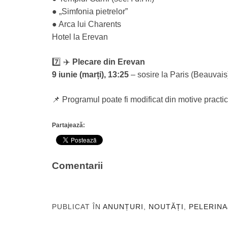
● „Simfonia pietrelor”
● Arca lui Charents
Hotel la Erevan
7️⃣ ✈️
Plecare din Erevan
9 iunie (marți), 13:25
– sosire la Paris (Beauvais
📌 Programul poate fi modificat din motive practice (
Partajează:
Comentarii
PUBLICAT ÎN
ANUNȚURI
,
NOUTĂȚI
,
PELERINA