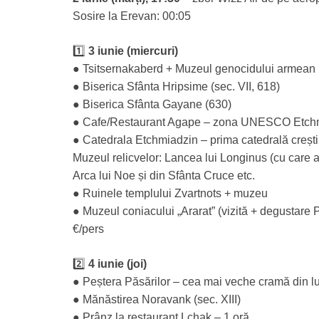
Sosire la Erevan: 00:05
1️⃣
3 iunie (miercuri)
● Tsitsernakaberd + Muzeul genocidului armean
● Biserica Sfânta Hripsime (sec. VII, 618)
● Biserica Sfânta Gayane (630)
● Cafe/Restaurant Agape – zona UNESCO Etch
● Catedrala Etchmiadzin – prima catedrală creșt
Muzeul relicvelor: Lancea lui Longinus (cu care a
Arca lui Noe și din Sfânta Cruce etc.
● Ruinele templului Zvartnots + muzeu
● Muzeul coniacului „Ararat” (vizită + degustare 
€/pers
2️⃣
4 iunie (joi)
● Peștera Păsărilor – cea mai veche cramă din l
● Mănăstirea Noravank (sec. XIII)
● Prânz la restaurant Lchak – 1 oră