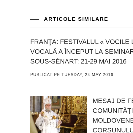
ARTICOLE SIMILARE
FRANŢA: FESTIVALUL « VOCILE 
VOCALĂ A ÎNCEPUT LA SEMINA
SOUS-SÉNART: 21-29 MAI 2016
PUBLICAT PE
TUESDAY, 24 MAY 2016
DE
ADMI
MESAJ DE F
COMUNITĂȚ
MOLDOVENEȘ
CORSUNULU