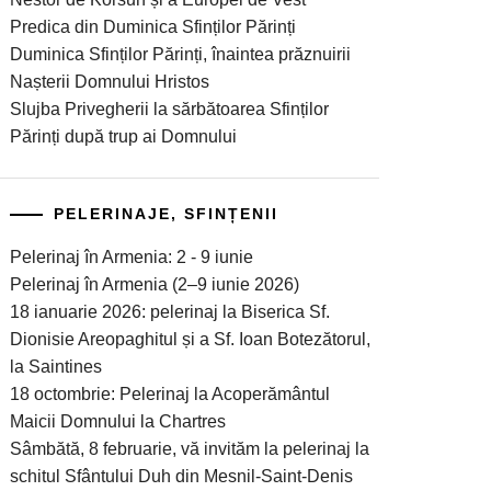
Predica din Duminica Sfinților Părinți
Duminica Sfinților Părinți, înaintea prăznuirii
Nașterii Domnului Hristos
Slujba Privegherii la sărbătoarea Sfinților
Părinți după trup ai Domnului
PELERINAJE, SFINȚENII
Pelerinaj în Armenia: 2 - 9 iunie
Pelerinaj în Armenia (2–9 iunie 2026)
18 ianuarie 2026: pelerinaj la Biserica Sf.
Dionisie Areopaghitul și a Sf. Ioan Botezătorul,
la Saintines
18 octombrie: Pelerinaj la Acoperământul
Maicii Domnului la Chartres
Sâmbătă, 8 februarie, vă invităm la pelerinaj la
schitul Sfântului Duh din Mesnil-Saint-Denis