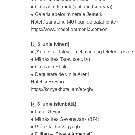
● Cascada Jermuk (stațiune balneară)
● Galeria apelor minerale Jermuk
Hotel / sanatoriu (40 tipuri de tratamente)
https://www.mosellearmenia.com/en
3️⃣
5 iunie (vineri)
● „Aripile lui Tatev” – cel mai lung teleferic rever
● Mănăstirea Tatev (sec. IX)
● Cascada Shaki
● Degustare de vin la Areni
Hotel la Erevan
https://konyakhotel.am/en-gb/
4️⃣
6 iunie (sâmbătă)
● Lacul Sevan
● Mănăstirea Sevanavank (874)
● Prânz la Tsovagyugh
● Dilijan – „Elveția Armeniei”