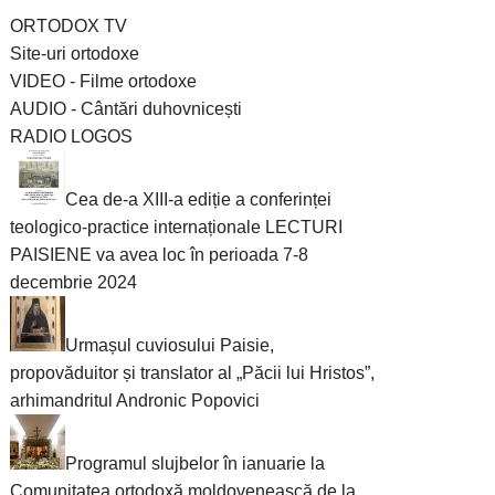
ORTODOX TV
Site-uri ortodoxe
VIDEO - Filme ortodoxe
AUDIO - Cântări duhovnicești
RADIO LOGOS
Cea de-a XIII-a ediție a conferinței
teologico-practice internaționale LECTURI
PAISIENE va avea loc în perioada 7-8
decembrie 2024
Urmașul cuviosului Paisie,
propovăduitor și translator al „Păcii lui Hristos”,
arhimandritul Andronic Popovici
Programul slujbelor în ianuarie la
Comunitatea ortodoxă moldovenească de la