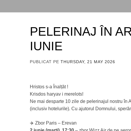
PELERINAJ ÎN AR
IUNIE
PUBLICAT PE
THURSDAY, 21 MAY 2026
DE
ADM
Hristos s-a Înalțăt !
Krisdos haryav i merelots!
Ne mai desparte 10 zile de pelerinajul nostru în 
(inclusiv hotelurile). Cu ajutorul Domnului, sper
✈️ Zbor Paris – Erevan
2 iunie (marți), 17:30
– zbor Wizz Air de pe aero