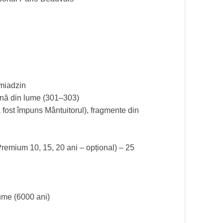
miadzin
ină din lume (301–303)
 fost împuns Mântuitorul), fragmente din
Premium 10, 15, 20 ani – opțional) – 25
ume (6000 ani)