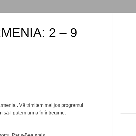
MENIA: 2 – 9
IN
Armenia . Vă trimitem mai jos programul
ăm să-l putem urma în întregime.
portul Paris-Beauvais