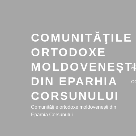
Sari
la
conținut
COMUNITĂŢILE
ORTODOXE
MOLDOVENEŞT
A
DIN EPARHIA
C
CORSUNULUI
Comunităţile ortodoxe moldoveneşti din
Eparhia Corsunului