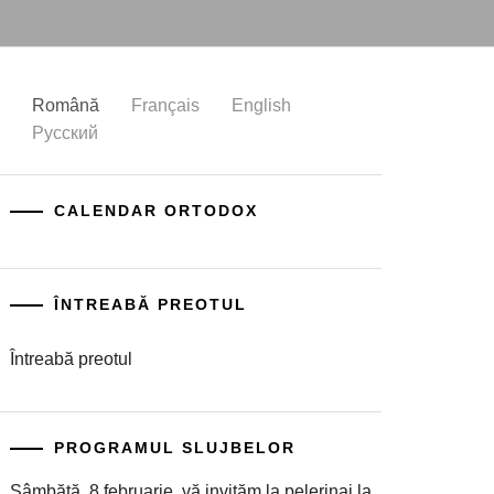
Română
Français
English
Русский
CALENDAR ORTODOX
ÎNTREABĂ PREOTUL
Întreabă preotul
PROGRAMUL SLUJBELOR
Sâmbătă, 8 februarie, vă invităm la pelerinaj la