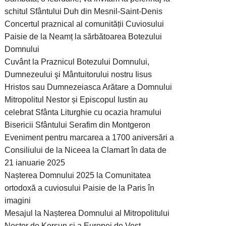
schitul Sfântului Duh din Mesnil-Saint-Denis
Concertul praznical al comunității Cuviosului
Paisie de la Neamț la sărbătoarea Botezului
Domnului
Cuvânt la Praznicul Botezului Domnului,
Dumnezeului şi Mântuitorului nostru Iisus
Hristos sau Dumnezeiasca Arătare a Domnului
Mitropolitul Nestor și Episcopul Iustin au
celebrat Sfânta Liturghie cu ocazia hramului
Bisericii Sfântului Serafim din Montgeron
Eveniment pentru marcarea a 1700 aniversări a
Consiliului de la Niceea la Clamart în data de
21 ianuarie 2025
Nașterea Domnului 2025 la Comunitatea
ortodoxă a cuviosului Paisie de la Paris în
imagini
Mesajul la Nașterea Domnului al Mitropolitului
Nestor de Korsun și a Europei de Vest