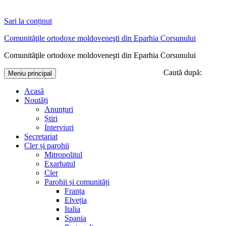
Sari la conținut
Comunităţile ortodoxe moldoveneşti din Eparhia Corsunului
Comunităţile ortodoxe moldoveneşti din Eparhia Corsunului
Caută după:
Meniu principal
Acasă
Noutăți
Anunțuri
Știri
Interviuri
Secretariat
Cler și parohii
Mitropolitul
Exarhatul
Cler
Parohii și comunități
Franța
Elveția
Italia
Spania