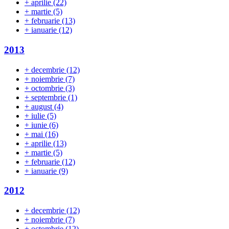
+
aprilie
(22)
+
martie
(5)
+
februarie
(13)
+
ianuarie
(12)
2013
+
decembrie
(12)
+
noiembrie
(7)
+
octombrie
(3)
+
septembrie
(1)
+
august
(4)
+
iulie
(5)
+
iunie
(6)
+
mai
(16)
+
aprilie
(13)
+
martie
(5)
+
februarie
(12)
+
ianuarie
(9)
2012
+
decembrie
(12)
+
noiembrie
(7)
+
octombrie
(12)