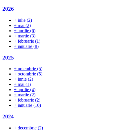
2026
+
iulie
(2)
+
mai
(2)
+
aprilie
(6)
+
martie
(3)
+
februarie
(1)
+
ianuarie
(8)
2025
+
noiembrie
(5)
+
octombrie
(5)
+
iunie
(2)
+
mai
(1)
+
aprilie
(4)
+
martie
(2)
+
februarie
(2)
+
ianuarie
(10)
2024
+
decembrie
(2)