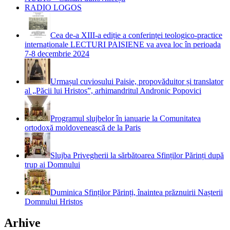
RADIO LOGOS
Cea de-a XIII-a ediție a conferinței teologico-practice
internaționale LECTURI PAISIENE va avea loc în perioada
7-8 decembrie 2024
Urmașul cuviosului Paisie, propovăduitor și translator
al „Păcii lui Hristos”, arhimandritul Andronic Popovici
Programul slujbelor în ianuarie la Comunitatea
ortodoxă moldovenească de la Paris
Slujba Privegherii la sărbătoarea Sfinților Părinți după
trup ai Domnului
Duminica Sfinților Părinți, înaintea prăznuirii Nașterii
Domnului Hristos
Arhive