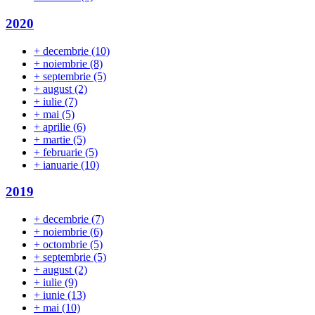
2020
+
decembrie
(10)
+
noiembrie
(8)
+
septembrie
(5)
+
august
(2)
+
iulie
(7)
+
mai
(5)
+
aprilie
(6)
+
martie
(5)
+
februarie
(5)
+
ianuarie
(10)
2019
+
decembrie
(7)
+
noiembrie
(6)
+
octombrie
(5)
+
septembrie
(5)
+
august
(2)
+
iulie
(9)
+
iunie
(13)
+
mai
(10)