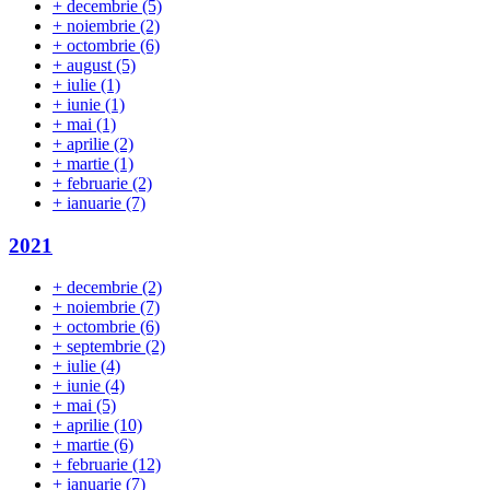
+
decembrie
(5)
+
noiembrie
(2)
+
octombrie
(6)
+
august
(5)
+
iulie
(1)
+
iunie
(1)
+
mai
(1)
+
aprilie
(2)
+
martie
(1)
+
februarie
(2)
+
ianuarie
(7)
2021
+
decembrie
(2)
+
noiembrie
(7)
+
octombrie
(6)
+
septembrie
(2)
+
iulie
(4)
+
iunie
(4)
+
mai
(5)
+
aprilie
(10)
+
martie
(6)
+
februarie
(12)
+
ianuarie
(7)