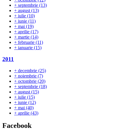
+
septembrie
(13)
+
august
(13)
+
iulie
(10)
+
iunie
(11)
+
mai
(19)
+
aprilie
(17)
+
martie
(14)
+
februarie
(11)
+
ianuarie
(15)
2011
+
decembrie
(25)
+
noiembrie
(7)
+
octombrie
(20)
+
septembrie
(18)
+
august
(15)
+
iulie
(15)
+
iunie
(12)
+
mai
(40)
+
aprilie
(43)
Facebook