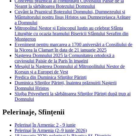
Concertul praznical al comunității Cuviosului Paisie de la
Neamț la sărbătoarea Botezului Domnului
Cuvânt la Praznicul Botezului Domnului, Dumnezeului şi
Mântuitorului nostru Iisus Hristos sau Dumnezeiasca Arătare
a Domnului
Mitropolitul Nestor și Episcopul Iustin au celebrat Sfânta
Liturghie cu ocazia hramului Bisericii Sfântului Serafim din
Montgeron
Eveniment pentru marcarea a 1700 aniversări a Consiliului de
la Niceea la Clamart în data de 21 ianuarie 2025
Nașterea Domnului 2025 la Comunitatea ortodoxă a
cuviosului Paisie de la Paris în imagini
Mesajul la Nașterea Domnului al Mitropolitului Nestor de
Korsun și a Europei de Vest
Predica din Duminica Sfinților Părinți
Duminica Sfinților Părinți, înaintea prăznuirii Nașterii
Domnului Hristos
Slujba Privegherii la sărbătoarea Sfinților Părinți după trup ai
Domnului
Pelerinaje, Sfințenii
Pelerinaj în Armenia: 2 - 9 iunie
Pelerinaj în Armenia (2–9 iunie 2026)
18 ianuarie 2026: pelerinaj la Biserica Sf. Dionisie