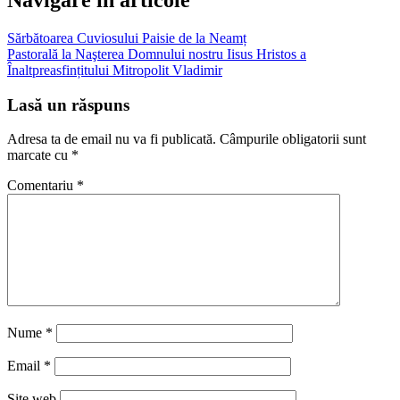
Navigare în articole
Sărbătoarea Cuviosului Paisie de la Neamț
Pastorală la Naşterea Domnului nostru Iisus Hristos a
Înaltpreasfințitului Mitropolit Vladimir
Lasă un răspuns
Adresa ta de email nu va fi publicată.
Câmpurile obligatorii sunt
marcate cu
*
Comentariu
*
Nume
*
Email
*
Site web