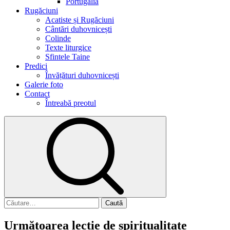
Portugalia
Rugăciuni
Acatiste și Rugăciuni
Cântări duhovnicești
Colinde
Texte liturgice
Sfintele Taine
Predici
Învățături duhovnicești
Galerie foto
Contact
Întreabă preotul
Următoarea lecție de spiritualitate