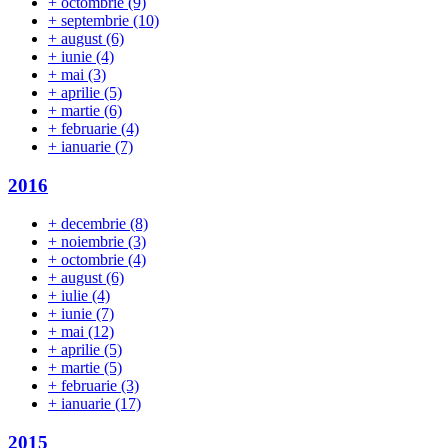
+
octombrie
(9)
+
septembrie
(10)
+
august
(6)
+
iunie
(4)
+
mai
(3)
+
aprilie
(5)
+
martie
(6)
+
februarie
(4)
+
ianuarie
(7)
2016
+
decembrie
(8)
+
noiembrie
(3)
+
octombrie
(4)
+
august
(6)
+
iulie
(4)
+
iunie
(7)
+
mai
(12)
+
aprilie
(5)
+
martie
(5)
+
februarie
(3)
+
ianuarie
(17)
2015