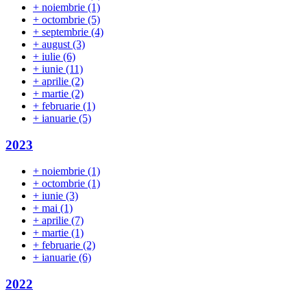
+
noiembrie
(1)
+
octombrie
(5)
+
septembrie
(4)
+
august
(3)
+
iulie
(6)
+
iunie
(11)
+
aprilie
(2)
+
martie
(2)
+
februarie
(1)
+
ianuarie
(5)
2023
+
noiembrie
(1)
+
octombrie
(1)
+
iunie
(3)
+
mai
(1)
+
aprilie
(7)
+
martie
(1)
+
februarie
(2)
+
ianuarie
(6)
2022