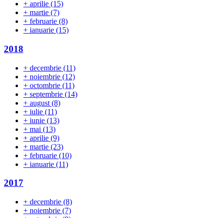
+
aprilie
(15)
+
martie
(7)
+
februarie
(8)
+
ianuarie
(15)
2018
+
decembrie
(11)
+
noiembrie
(12)
+
octombrie
(11)
+
septembrie
(14)
+
august
(8)
+
iulie
(11)
+
iunie
(13)
+
mai
(13)
+
aprilie
(9)
+
martie
(23)
+
februarie
(10)
+
ianuarie
(11)
2017
+
decembrie
(8)
+
noiembrie
(7)