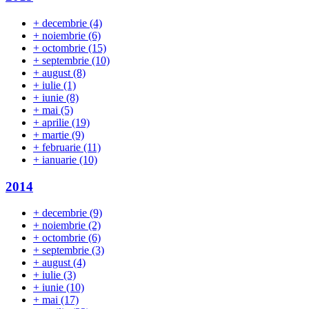
+
decembrie
(4)
+
noiembrie
(6)
+
octombrie
(15)
+
septembrie
(10)
+
august
(8)
+
iulie
(1)
+
iunie
(8)
+
mai
(5)
+
aprilie
(19)
+
martie
(9)
+
februarie
(11)
+
ianuarie
(10)
2014
+
decembrie
(9)
+
noiembrie
(2)
+
octombrie
(6)
+
septembrie
(3)
+
august
(4)
+
iulie
(3)
+
iunie
(10)
+
mai
(17)