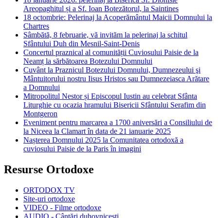
Areopaghitul și a Sf. Ioan Botezătorul, la Saintines
18 octombrie: Pelerinaj la Acoperământul Maicii Domnului la
Chartres
Sâmbătă, 8 februarie, vă invităm la pelerinaj la schitul
Sfântului Duh din Mesnil-Saint-Denis
Concertul praznical al comunității Cuviosului Paisie de la
Neamț la sărbătoarea Botezului Domnului
Cuvânt la Praznicul Botezului Domnului, Dumnezeului şi
Mântuitorului nostru Iisus Hristos sau Dumnezeiasca Arătare
a Domnului
Mitropolitul Nestor și Episcopul Iustin au celebrat Sfânta
Liturghie cu ocazia hramului Bisericii Sfântului Serafim din
Montgeron
Eveniment pentru marcarea a 1700 aniversări a Consiliului de
la Niceea la Clamart în data de 21 ianuarie 2025
Nașterea Domnului 2025 la Comunitatea ortodoxă a
cuviosului Paisie de la Paris în imagini
Resurse Ortodoxe
ORTODOX TV
Site-uri ortodoxe
VIDEO - Filme ortodoxe
AUDIO - Cântări duhovnicești