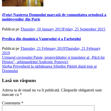
(Foto) Naşterea Domnului marcată de comunitatea ortodoxă a
moldovenilor din Paris
Publicat pe
Thursday, 10 January 2013
Friday, 25 September 2015
de
ad
Predica din duminica Vameșului și a Fariseului
Publicat pe
Thursday, 21 February 2019
Thursday, 21 February
2019
de
Navigare
Urmașul cuviosului Paisie, propovăduitor și translator al „Păcii lui
admin
Hristos”, arhimandritul Andronic Popovici
în
Slujba Privegherii la sărbătoarea Sfinților Părinți după trup ai
articole
Domnului
Lasă un răspuns
Adresa ta de email nu va fi publicată.
Câmpurile obligatorii sunt
marcate cu
*
Comentariu
*