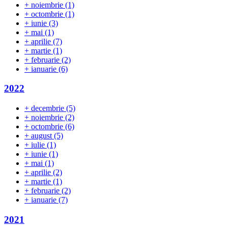
+
noiembrie
(1)
+
octombrie
(1)
+
iunie
(3)
+
mai
(1)
+
aprilie
(7)
+
martie
(1)
+
februarie
(2)
+
ianuarie
(6)
2022
+
decembrie
(5)
+
noiembrie
(2)
+
octombrie
(6)
+
august
(5)
+
iulie
(1)
+
iunie
(1)
+
mai
(1)
+
aprilie
(2)
+
martie
(1)
+
februarie
(2)
+
ianuarie
(7)
2021