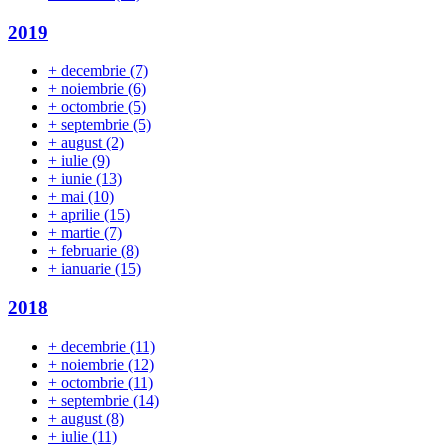
2019
+
decembrie
(7)
+
noiembrie
(6)
+
octombrie
(5)
+
septembrie
(5)
+
august
(2)
+
iulie
(9)
+
iunie
(13)
+
mai
(10)
+
aprilie
(15)
+
martie
(7)
+
februarie
(8)
+
ianuarie
(15)
2018
+
decembrie
(11)
+
noiembrie
(12)
+
octombrie
(11)
+
septembrie
(14)
+
august
(8)
+
iulie
(11)