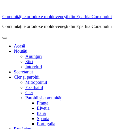
Sari
Comunităţile ortodoxe moldoveneşti din Eparhia Corsunului
la
Comunităţile ortodoxe moldoveneşti din Eparhia Corsunului
conținut
Meniu
principal
Acasă
Noutăți
Anunțuri
Știri
Interviuri
Secretariat
Cler și parohii
Mitropolitul
Exarhatul
Cler
Parohii și comunități
Franța
Elveția
Italia
Spania
Portugalia
Rugăciuni