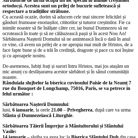
Sărbătorile de iarnă ocupă un loc special in inimile creștinilor
ortodocși. Acestea sunt un prilej de bucurie sufletească și
respectare a tradițiilor străbune.
Cu această ocazie, dorim să aducem cele mai sincere felicitări și
gânduri frumoase enoriașilor, cititorilor și tuturor creștinilor. Fie ca
inimile noastre să fie înălțate către cer, iar bunul Dumnezeu să ne
ocrotească în toate și să ne călăuzească pașii și în acest Nou An!
Sărbătoarea Nașterii Domului să ne amintească încă o dată în anul
ce vine, că avem un prilej de a ne apropia mai mult de Hristos, de a
face fapte bune și de a trăi în credință, dragoste și pace cu noi înșine
și cu aproapele nostru.
De-asemenea, Iubiți frați și surori întru Hristos, mai jos atașăm un
mic anunț cu desfășurarea acestor sărbători și în sânul comunității
noastre.
Rânduiala slujbelor la biserica cuviosului Paisie de la Neamț 7
rue du Bouquet de Longchamp, 75016, Paris, se va petrece in
felul următor :
Sărbătoarea Nașterii Domnului
:
luni,
6 ianuarie
, la orele
21.00
–
Privegherea
, după care va urma
Sfânta și Dumnezeiască Liturghie
.
Sărbătoarea Tăierii Împrejur à Mântuitorului și Sfântului
Vasile:
14 ianuarie
– slujba va avea loc la
Biserica Sfântului Duh
din casa