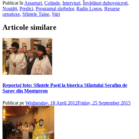
Publicat în
Anunțuri
,
Colinde
,
Interviuri
,
Învățături duhovnicești
,
Noutăți
,
Predici
,
Programul slujbelor
,
Radio Logos
,
Resurse
ortodoxe
,
Sfintele Taine
,
Știri
Articole similare
Reportaj foto: Sfintele Paști la biserica Sfântului Serafim de
Sarov din Montgeron
Publicat pe
Wednesday, 18 April 2012
Friday, 25 September 2015
de
adm