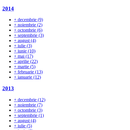
2014
+
decembrie
(9)
+
noiembrie
(2)
+
octombrie
(6)
+
septembrie
(3)
+
august
(4)
+
iulie
(3)
+
iunie
(10)
+
mai
(17)
+
aprilie
(22)
+
martie
(5)
+
februarie
(13)
+
ianuarie
(12)
2013
+
decembrie
(12)
+
noiembrie
(7)
+
octombrie
(3)
+
septembrie
(1)
+
august
(4)
+
iulie
(5)