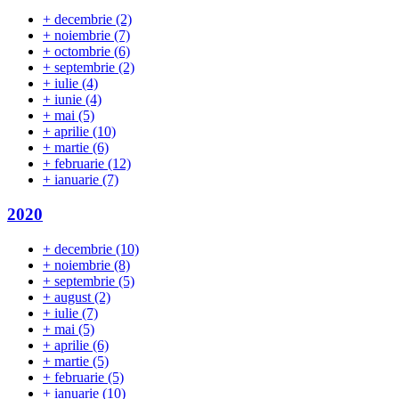
+
decembrie
(2)
+
noiembrie
(7)
+
octombrie
(6)
+
septembrie
(2)
+
iulie
(4)
+
iunie
(4)
+
mai
(5)
+
aprilie
(10)
+
martie
(6)
+
februarie
(12)
+
ianuarie
(7)
2020
+
decembrie
(10)
+
noiembrie
(8)
+
septembrie
(5)
+
august
(2)
+
iulie
(7)
+
mai
(5)
+
aprilie
(6)
+
martie
(5)
+
februarie
(5)
+
ianuarie
(10)