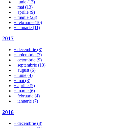
+
iunie
(13)
+
mai
(13)
+
aprilie
(9)
+
martie
(23)
+
februarie
(10)
+
ianuarie
(11)
2017
+
decembrie
(8)
+
noiembrie
(7)
+
octombrie
(9)
+
septembrie
(10)
+
august
(6)
+
iunie
(4)
+
mai
(3)
+
aprilie
(5)
+
martie
(6)
+
februarie
(4)
+
ianuarie
(7)
2016
+
decembrie
(8)