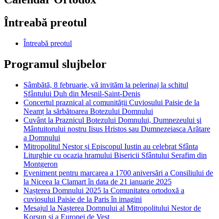
Întreabă preotul
Întreabă preotul
Programul slujbelor
Sâmbătă, 8 februarie, vă invităm la pelerinaj la schitul
Sfântului Duh din Mesnil-Saint-Denis
Concertul praznical al comunității Cuviosului Paisie de la
Neamț la sărbătoarea Botezului Domnului
Cuvânt la Praznicul Botezului Domnului, Dumnezeului şi
Mântuitorului nostru Iisus Hristos sau Dumnezeiasca Arătare
a Domnului
Mitropolitul Nestor și Episcopul Iustin au celebrat Sfânta
Liturghie cu ocazia hramului Bisericii Sfântului Serafim din
Montgeron
Eveniment pentru marcarea a 1700 aniversări a Consiliului de
la Niceea la Clamart în data de 21 ianuarie 2025
Nașterea Domnului 2025 la Comunitatea ortodoxă a
cuviosului Paisie de la Paris în imagini
Mesajul la Nașterea Domnului al Mitropolitului Nestor de
Korsun și a Europei de Vest