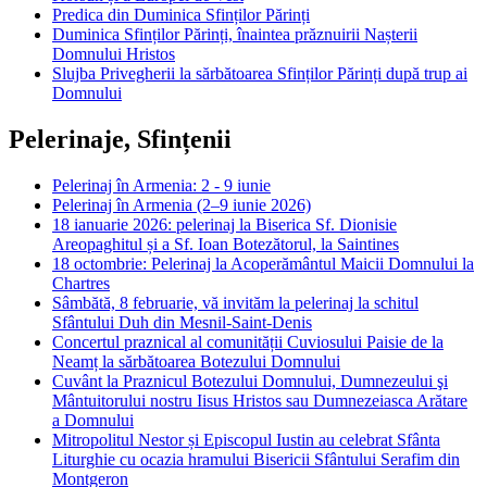
Predica din Duminica Sfinților Părinți
Duminica Sfinților Părinți, înaintea prăznuirii Nașterii
Domnului Hristos
Slujba Privegherii la sărbătoarea Sfinților Părinți după trup ai
Domnului
Pelerinaje, Sfințenii
Pelerinaj în Armenia: 2 - 9 iunie
Pelerinaj în Armenia (2–9 iunie 2026)
18 ianuarie 2026: pelerinaj la Biserica Sf. Dionisie
Areopaghitul și a Sf. Ioan Botezătorul, la Saintines
18 octombrie: Pelerinaj la Acoperământul Maicii Domnului la
Chartres
Sâmbătă, 8 februarie, vă invităm la pelerinaj la schitul
Sfântului Duh din Mesnil-Saint-Denis
Concertul praznical al comunității Cuviosului Paisie de la
Neamț la sărbătoarea Botezului Domnului
Cuvânt la Praznicul Botezului Domnului, Dumnezeului şi
Mântuitorului nostru Iisus Hristos sau Dumnezeiasca Arătare
a Domnului
Mitropolitul Nestor și Episcopul Iustin au celebrat Sfânta
Liturghie cu ocazia hramului Bisericii Sfântului Serafim din
Montgeron