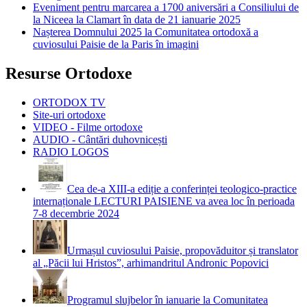
Eveniment pentru marcarea a 1700 aniversări a Consiliului de
la Niceea la Clamart în data de 21 ianuarie 2025
Nașterea Domnului 2025 la Comunitatea ortodoxă a
cuviosului Paisie de la Paris în imagini
Resurse Ortodoxe
ORTODOX TV
Site-uri ortodoxe
VIDEO - Filme ortodoxe
AUDIO - Cântări duhovnicești
RADIO LOGOS
Cea de-a XIII-a ediție a conferinței teologico-practice
internaționale LECTURI PAISIENE va avea loc în perioada
7-8 decembrie 2024
Urmașul cuviosului Paisie, propovăduitor și translator
al „Păcii lui Hristos”, arhimandritul Andronic Popovici
Programul slujbelor în ianuarie la Comunitatea