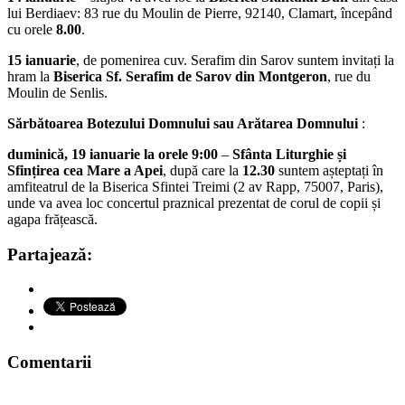
lui Berdiaev: 83 rue du Moulin de Pierre, 92140, Clamart, începând
cu orele
8.00
.
15 ianuarie
, de pomenirea cuv. Serafim din Sarov suntem invitați la
hram la
Biserica Sf. Serafim de Sarov din Montgeron
, rue du
Moulin de Senlis.
Sărbătoarea Botezului Domnului sau Arătarea Domnului
:
duminică, 19 ianuarie la orele 9:00
–
Sfânta Liturghie și
Sfințirea cea Mare a Apei
, după care la
12.30
suntem așteptați în
amfiteatrul de la Biserica Sfintei Treimi (2 av Rapp, 75007, Paris),
unde va avea loc concertul praznical prezentat de corul de copii și
agapa frățească.
Partajează:
Comentarii