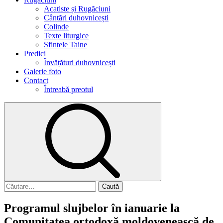
Acatiste și Rugăciuni
Cântări duhovnicești
Colinde
Texte liturgice
Sfintele Taine
Predici
Învățături duhovnicești
Galerie foto
Contact
Întreabă preotul
Caută
după:
Programul slujbelor în ianuarie la
Comunitatea ortodoxă moldovenească de