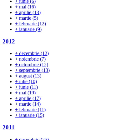
+
iunie
(6)
+
mai
(16)
+
aprilie
(13)
+
martie
(5)
+
februarie
(12)
+
ianuarie
(9)
2012
+
decembrie
(12)
+
noiembrie
(7)
+
octombrie
(12)
+
septembrie
(13)
+
august
(13)
+
iulie
(10)
+
iunie
(11)
+
mai
(19)
+
aprilie
(17)
+
martie
(14)
+
februarie
(11)
+
ianuarie
(15)
2011
+
decembrie
(25)