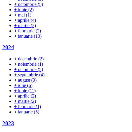
+
octombrie
(5)
+
iunie
(2)
+
mai
(1)
+
aprilie
(4)
+
martie
(2)
+
februarie
(2)
+
ianuarie
(10)
2024
+
decembrie
(2)
+
noiembrie
(1)
+
octombrie
(5)
+
septembrie
(4)
+
august
(3)
+
iulie
(6)
+
iunie
(11)
+
aprilie
(2)
+
martie
(2)
+
februarie
(1)
+
ianuarie
(5)
2023