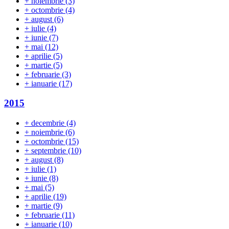
+
noiembrie
(3)
+
octombrie
(4)
+
august
(6)
+
iulie
(4)
+
iunie
(7)
+
mai
(12)
+
aprilie
(5)
+
martie
(5)
+
februarie
(3)
+
ianuarie
(17)
2015
+
decembrie
(4)
+
noiembrie
(6)
+
octombrie
(15)
+
septembrie
(10)
+
august
(8)
+
iulie
(1)
+
iunie
(8)
+
mai
(5)
+
aprilie
(19)
+
martie
(9)
+
februarie
(11)
+
ianuarie
(10)