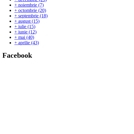
+
noiembrie
(7)
+
octombrie
(20)
+
septembrie
(18)
+
august
(15)
+
iulie
(15)
+
iunie
(12)
+
mai
(40)
+
aprilie
(43)
Facebook