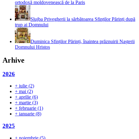
ortodoxă moldovenească de la Paris
Slujba Privegherii la sărbătoarea Sfinților Părinți după
trup ai Domnului
Duminica Sfinților Părinți, înaintea prăznuirii Nașterii
Domnului Hristos
Arhive
2026
+
iulie
(2)
+
mai
(2)
+
aprilie
(6)
+
martie
(3)
+
februarie
(1)
+
ianuarie
(8)
2025
+
noiembrie
(5)